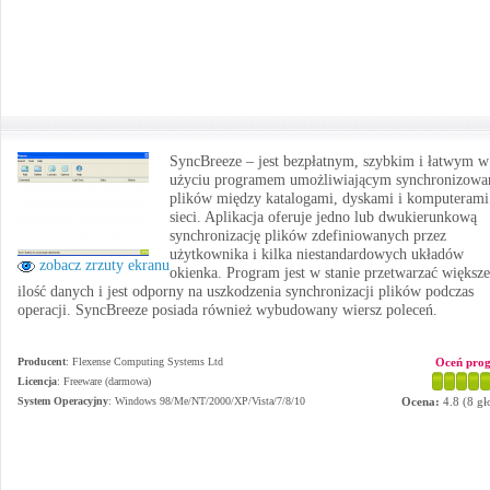
SyncBreeze – jest bezpłatnym, szybkim i łatwym w
użyciu programem umożliwiającym synchronizowa
plików między katalogami, dyskami i komputeram
sieci. Aplikacja oferuje jedno lub dwukierunkową
synchronizację plików zdefiniowanych przez
użytkownika i kilka niestandardowych układów
zobacz zrzuty ekranu
okienka. Program jest w stanie przetwarzać większe
ilość danych i jest odporny na uszkodzenia synchronizacji plików podczas
operacji. SyncBreeze posiada również wybudowany wiersz poleceń.
Producent
:
Flexense Computing Systems Ltd
Oceń pro
Licencja
: Freeware (darmowa)
System Operacyjny
:
Windows 98/Me/NT/2000/XP/Vista/7/8/10
Ocena:
4.8
(
8
gł