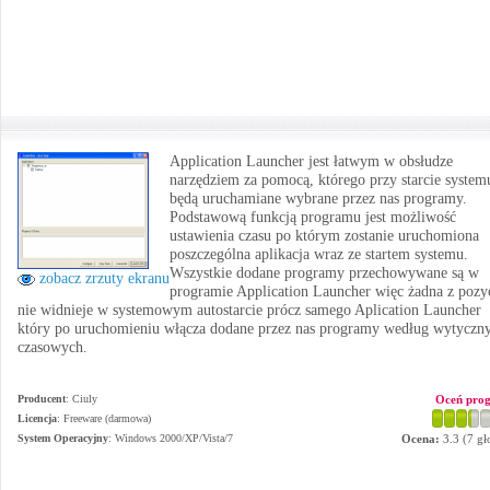
Application Launcher jest łatwym w obsłudze
narzędziem za pomocą, którego przy starcie system
będą uruchamiane wybrane przez nas programy.
Podstawową funkcją programu jest możliwość
ustawienia czasu po którym zostanie uruchomiona
poszczególna aplikacja wraz ze startem systemu.
Wszystkie dodane programy przechowywane są w
zobacz zrzuty ekranu
programie Application Launcher więc żadna z pozy
nie widnieje w systemowym autostarcie prócz samego Aplication Launcher
który po uruchomieniu włącza dodane przez nas programy według wytyczn
czasowych.
Producent
:
Ciuly
Oceń pro
Licencja
: Freeware (darmowa)
System Operacyjny
:
Windows 2000/XP/Vista/7
Ocena:
3.3
(
7
gł