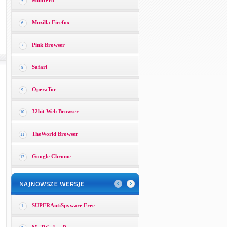
MultiPro
5
Mozilla Firefox
6
Pink Browser
7
Safari
8
OperaTor
9
32bit Web Browser
10
TheWorld Browser
11
Google Chrome
12
SUPERAntiSpyware Free
1