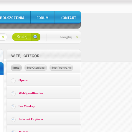
Opera
1
WebSpeedReader
2
SeaMonkey
3
Internet Explorer
4