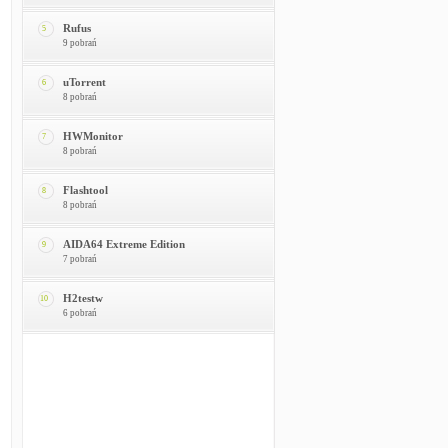
Rufus
5
9 pobrań
uTorrent
6
8 pobrań
HWMonitor
7
8 pobrań
Flashtool
8
8 pobrań
AIDA64 Extreme Edition
9
7 pobrań
H2testw
10
6 pobrań