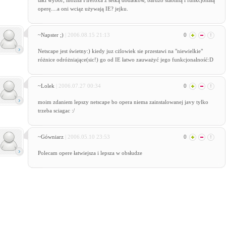
taki wybór, można Firefoxa z setką dodatków, bardzo stabilną i funkcjonalą
operę....a oni wciąz używają IE? jejku.
~Napster ;)
| 2006.08.15 21:13
0
Netscape jest świetny:) kiedy juz cżlowiek sie przestawi na "niewielkie"
różnice odróżniające(sic!) go od IE łatwo zauważyć jego funkcjonalność:D
~Lolek
| 2006.07.27 00:34
0
moim zdaniem lepszy netscape bo opera niema zainstalowanej javy tylko
trzeba sciagac :/
~Gówniarz
| 2006.05.10 23:53
0
Polecam opere łatwiejsza i lepsza w obsłudze