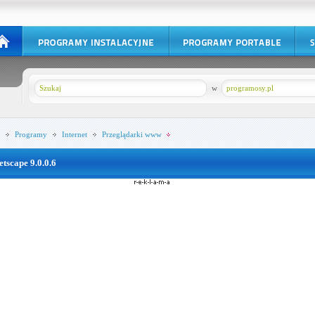
w
programosy.pl
Programy
Internet
Przeglądarki www
etscape 9.0.0.6