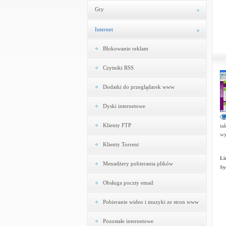
Gry
Internet
Blokowanie reklam
Czytniki RSS
Dodatki do przeglądarek www
Dyski internetowe
Klienty FTP
ta
wy
Klienty Torrent
Li
Menadżery pobierania plików
Sy
Obsługa poczty email
Pobieranie wideo i muzyki ze stron www
Pozostałe internetowe