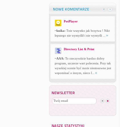
PotPlayer
~kuśka:
Tnie wszystko jak brzytwa ! Nikt
lepszego nie wymyślił i nie wymyśli ...
Directory List & Print
~AAA:
To rzeczywiście bardzo dobry
program, szczerze wart polecenia. Przy tak
wysokiej ocenie być może niestosowne jest
wspominać o innym, nieco l...