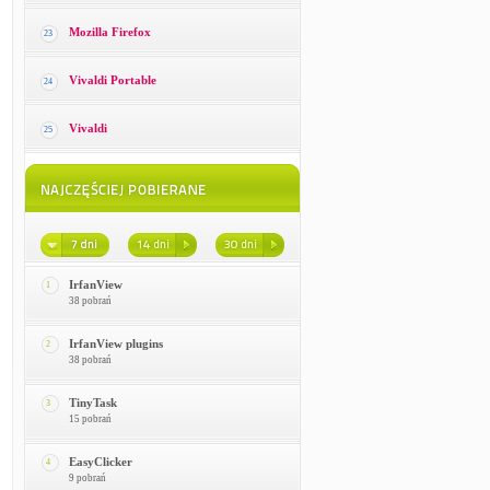
Mozilla Firefox
23
Vivaldi Portable
24
Vivaldi
25
IrfanView
1
38 pobrań
IrfanView plugins
2
38 pobrań
TinyTask
3
15 pobrań
EasyClicker
4
9 pobrań