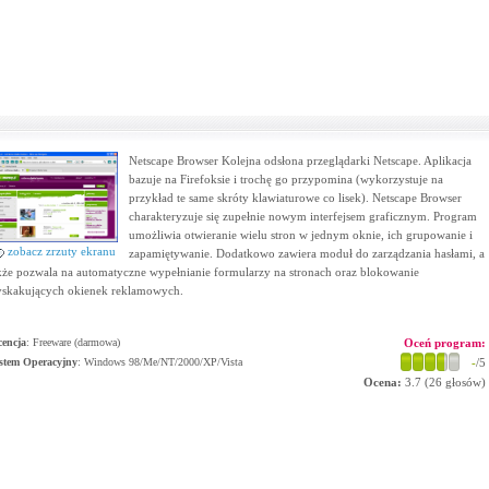
Netscape Browser Kolejna odsłona przeglądarki Netscape. Aplikacja
bazuje na Firefoksie i trochę go przypomina (wykorzystuje na
przykład te same skróty klawiaturowe co lisek). Netscape Browser
charakteryzuje się zupełnie nowym interfejsem graficznym. Program
umożliwia otwieranie wielu stron w jednym oknie, ich grupowanie i
zobacz zrzuty ekranu
zapamiętywanie. Dodatkowo zawiera moduł do zarządzania hasłami, a
kże pozwala na automatyczne wypełnianie formularzy na stronach oraz blokowanie
skakujących okienek reklamowych.
cencja
: Freeware (darmowa)
Oceń program:
stem Operacyjny
:
Windows 98/Me/NT/2000/XP/Vista
-
/5
Ocena:
3.7
(
26
głosów)