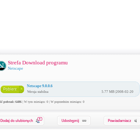
Strefa Download programu
Netscape
Netscape 9.0.0.6
Wersja stabilna
5.77 MB |2008-02-20
ość pobrań: 6486
| W tym miesiącu: 0 | W poprzednim miesiącu: 0
0