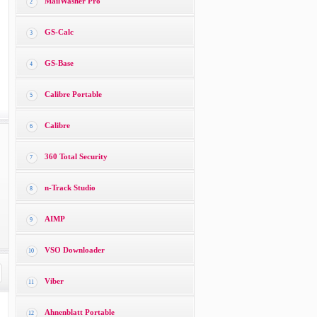
MailWasher Pro
2
GS-Calc
3
GS-Base
4
Calibre Portable
5
Calibre
6
360 Total Security
7
n-Track Studio
8
AIMP
9
VSO Downloader
10
Viber
11
Ahnenblatt Portable
12