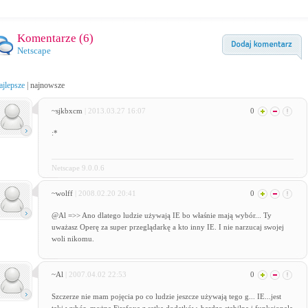
Komentarze (
6
)
Netscape
ajlepsze
|
najnowsze
~sjkbxcm
| 2013.03.27 16:07
0
:*
Netscape 9.0.0.6
~wolff
| 2008.02.20 20:41
0
@Al =>> Ano dlatego ludzie używają IE bo właśnie mają wybór... Ty
uważasz Operę za super przeglądarkę a kto inny IE. I nie narzucaj swojej
woli nikomu.
~Al
| 2007.04.02 22:53
0
Szczerze nie mam pojęcia po co ludzie jeszcze używają tego g... IE...jest