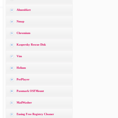
Ahnenblatt
13
Nmap
14
Chromium
15
Kaspersky Rescue Disk
16
Vim
17
Helium
18
PotPlayer
19
Passmark OSFMount
20
MailWasher
21
Eusing Free Registry Cleaner
22