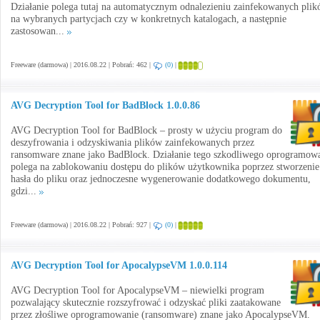
Działanie polega tutaj na automatycznym odnalezieniu zainfekowanych pli
na wybranych partycjach czy w konkretnych katalogach, a następnie
zastosowan...
Freeware (darmowa) | 2016.08.22 | Pobrań: 462 |
(0)
|
AVG Decryption Tool for BadBlock 1.0.0.86
AVG Decryption Tool for BadBlock – prosty w użyciu program do
deszyfrowania i odzyskiwania plików zainfekowanych przez
ransomware znane jako BadBlock. Działanie tego szkodliwego oprogramow
polega na zablokowaniu dostępu do plików użytkownika poprzez stworzenie
hasła do pliku oraz jednoczesne wygenerowanie dodatkowego dokumentu,
gdzi...
Freeware (darmowa) | 2016.08.22 | Pobrań: 927 |
(0)
|
AVG Decryption Tool for ApocalypseVM 1.0.0.114
AVG Decryption Tool for ApocalypseVM – niewielki program
pozwalający skutecznie rozszyfrować i odzyskać pliki zaatakowane
przez złośliwe oprogramowanie (ransomware) znane jako ApocalypseVM.