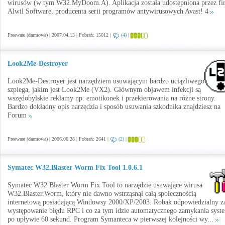
wirusów (w tym W32.MyDoom.A). Aplikacja została udostępniona przez fi
Alwil Software, producenta serii programów antywirusowych Avast! 4
Freeware (darmowa) | 2007.04.13 | Pobrań: 15012 |
(4)
|
Look2Me-Destroyer
Look2Me-Destroyer jest narzędziem usuwającym bardzo uciążliwego
szpiega, jakim jest Look2Me (VX2). Głównym objawem infekcji są
wszędobylskie reklamy np. emotikonek i przekierowania na różne strony.
Bardzo dokładny opis narzędzia i sposób usuwania szkodnika znajdziesz na
Forum
Freeware (darmowa) | 2006.06.28 | Pobrań: 2641 |
(2)
|
Symatec W32.Blaster Worm Fix Tool 1.0.6.1
Symatec W32.Blaster Worm Fix Tool to narzędzie usuwające wirusa
W32.Blaster.Worm, który nie dawno wstrząsnął całą społecznością
internetową posiadającą Windowsy 2000/XP/2003. Robak odpowiedzialny z
występowanie błędu RPC i co za tym idzie automatycznego zamykania syst
po upływie 60 sekund. Program Symanteca w pierwszej kolejności wy...