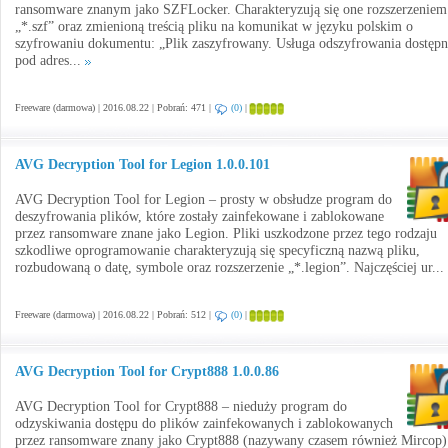
ransomware znanym jako SZFLocker. Charakteryzują się one rozszerzeniem
„*.szf” oraz zmienioną treścią pliku na komunikat w języku polskim o
szyfrowaniu dokumentu: „Plik zaszyfrowany. Usługa odszyfrowania dostępn
pod adres...
Freeware (darmowa) | 2016.08.22 | Pobrań: 471 |
(0)
|
AVG Decryption Tool for Legion 1.0.0.101
AVG Decryption Tool for Legion – prosty w obsłudze program do
deszyfrowania plików, które zostały zainfekowane i zablokowane
przez ransomware znane jako Legion. Pliki uszkodzone przez tego rodzaju
szkodliwe oprogramowanie charakteryzują się specyficzną nazwą pliku,
rozbudowaną o datę, symbole oraz rozszerzenie „*.legion”. Najczęściej ur...
Freeware (darmowa) | 2016.08.22 | Pobrań: 512 |
(0)
|
AVG Decryption Tool for Crypt888 1.0.0.86
AVG Decryption Tool for Crypt888 – nieduży program do
odzyskiwania dostępu do plików zainfekowanych i zablokowanych
przez ransomware znany jako Crypt888 (nazywany czasem również Mircop)