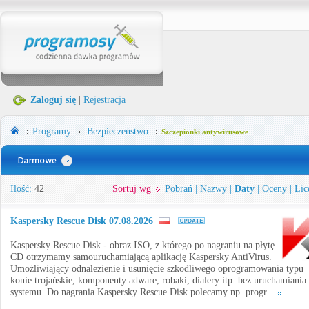
Zaloguj się
|
Rejestracja
Programy
Bezpieczeństwo
Szczepionki antywirusowe
Ilość:
42
Sortuj wg
Pobrań
|
Nazwy
|
Daty
|
Oceny
|
Lic
Kaspersky Rescue Disk 07.08.2026
Kaspersky Rescue Disk - obraz ISO, z którego po nagraniu na płytę
CD otrzymamy samouruchamiającą aplikację Kaspersky AntiVirus.
Umożliwiający odnalezienie i usunięcie szkodliwego oprogramowania typu
konie trojańskie, komponenty adware, robaki, dialery itp. bez uruchamiania
systemu. Do nagrania Kaspersky Rescue Disk polecamy np. progr...