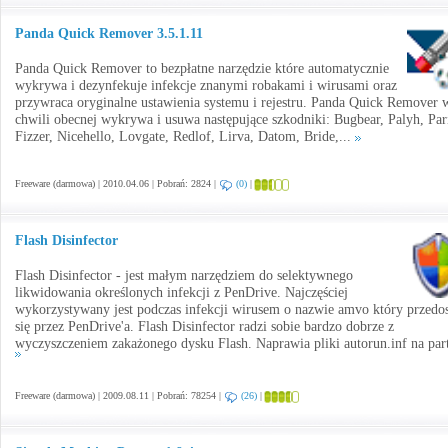
Panda Quick Remover 3.5.1.11
Panda Quick Remover to bezpłatne narzędzie które automatycznie
wykrywa i dezynfekuje infekcje znanymi robakami i wirusami oraz
przywraca oryginalne ustawienia systemu i rejestru. Panda Quick Remover 
chwili obecnej wykrywa i usuwa następujące szkodniki: Bugbear, Palyh, Pari
Fizzer, Nicehello, Lovgate, Redlof, Lirva, Datom, Bride,...
Freeware (darmowa) | 2010.04.06 | Pobrań: 2824 |
(0)
|
Flash Disinfector
Flash Disinfector - jest małym narzędziem do selektywnego
likwidowania określonych infekcji z PenDrive. Najczęściej
wykorzystywany jest podczas infekcji wirusem o nazwie amvo który przedos
się przez PenDrive'a. Flash Disinfector radzi sobie bardzo dobrze z
wyczyszczeniem zakażonego dysku Flash. Naprawia pliki autorun.inf na part
Freeware (darmowa) | 2009.08.11 | Pobrań: 78254 |
(26)
|