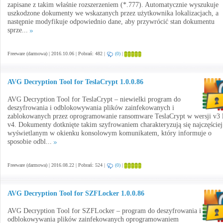
zapisane z takim właśnie rozszerzeniem (*.777). Automatycznie wyszukuje
uszkodzone dokumenty we wskazanych przez użytkownika lokalizacjach, a
następnie modyfikuje odpowiednio dane, aby przywrócić stan dokumentu
sprze...
Freeware (darmowa) | 2016.10.06 | Pobrań: 482 |
(0)
|
AVG Decryption Tool for TeslaCrypt 1.0.0.86
AVG Decryption Tool for TeslaCrypt – niewielki program do
deszyfrowania i odblokowywania plików zainfekowanych i
zablokowanych przez oprogramowanie ransomware TeslaCrypt w wersji v3 
v4. Dokumenty dotknięte takim szyfrowaniem charakteryzują się najczęściej
wyświetlanym w okienku konsolowym komunikatem, który informuje o
sposobie odbl...
Freeware (darmowa) | 2016.08.22 | Pobrań: 524 |
(0)
|
AVG Decryption Tool for SZFLocker 1.0.0.86
AVG Decryption Tool for SZFLocker – program do deszyfrowania i
odblokowywania plików zainfekowanych oprogramowaniem