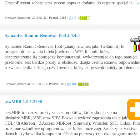
CryptoPrevent zabezpiecza system poprzez dodanie do rejestru specjalni...
Freeware (darmowa) | 2016.01.22 | Pobrań: 2412 |
(0)
|
Symantec Ramnit Removal Tool 2.4.4.3
Symantec Ramnit Removal Tool (znany również jako FxRamnit) to
program do usuwania infekcji wirusem W32.Ramnit, który
rozprzestrzenia się pomiędzy komputerami, wykorzystując do tego pamięci
przenośne. Jest bardzo prosty w obsłudze, dzięki czemu stanowi odpowiedni
rozwiązanie dla każdego użytkownika, który czuje się dotknięty problemem 
Freeware (darmowa) | 2015.03.13 | Pobrań: 690 |
(0)
|
aswMBR 1.0.1.2290
aswMBR to bardzo prosty skaner rootkitów, który skupia się na
obsłudze MBR, VBR oraz SRV. Pozwala wykryć zagrożenia takie jak
TDL4/3(Alureon), ZAccess, MBRoot (Sinowal), Whistler, SST, Cidox, Pih
oraz inne szkodliwe oprogramowanie, które może zagrażać bezpieczeństwu
danych użytkownika komputera. Choć na pierwszy rzut oka program może .