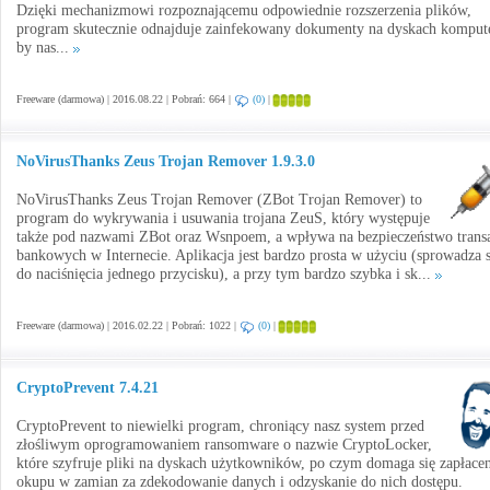
Dzięki mechanizmowi rozpoznającemu odpowiednie rozszerzenia plików,
program skutecznie odnajduje zainfekowany dokumenty na dyskach komput
by nas...
Freeware (darmowa) | 2016.08.22 | Pobrań: 664 |
(0)
|
NoVirusThanks Zeus Trojan Remover 1.9.3.0
NoVirusThanks Zeus Trojan Remover (ZBot Trojan Remover) to
program do wykrywania i usuwania trojana ZeuS, który występuje
także pod nazwami ZBot oraz Wsnpoem, a wpływa na bezpieczeństwo transa
bankowych w Internecie. Aplikacja jest bardzo prosta w użyciu (sprowadza s
do naciśnięcia jednego przycisku), a przy tym bardzo szybka i sk...
Freeware (darmowa) | 2016.02.22 | Pobrań: 1022 |
(0)
|
CryptoPrevent 7.4.21
CryptoPrevent to niewielki program, chroniący nasz system przed
złośliwym oprogramowaniem ransomware o nazwie CryptoLocker,
które szyfruje pliki na dyskach użytkowników, po czym domaga się zapłace
okupu w zamian za zdekodowanie danych i odzyskanie do nich dostępu.