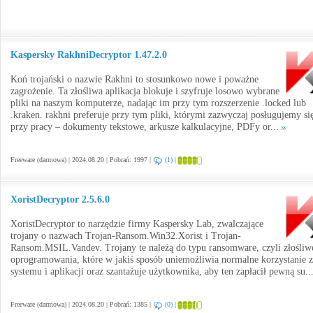
Kaspersky RakhniDecryptor 1.47.2.0
Koń trojański o nazwie Rakhni to stosunkowo nowe i poważne
zagrożenie. Ta złośliwa aplikacja blokuje i szyfruje losowo wybrane
pliki na naszym komputerze, nadając im przy tym rozszerzenie .locked lub
.kraken. rakhni preferuje przy tym pliki, którymi zazwyczaj posługujemy si
przy pracy – dokumenty tekstowe, arkusze kalkulacyjne, PDFy or...
Freeware (darmowa) | 2024.08.20 | Pobrań: 1997 |
(1)
|
XoristDecryptor 2.5.6.0
XoristDecryptor to narzędzie firmy Kaspersky Lab, zwalczające
trojany o nazwach Trojan-Ransom.Win32.Xorist i Trojan-
Ransom.MSIL.Vandev. Trojany te należą do typu ransomware, czyli złośliw
oprogramowania, które w jakiś sposób uniemożliwia normalne korzystanie z
systemu i aplikacji oraz szantażuje użytkownika, aby ten zapłacił pewną su..
Freeware (darmowa) | 2024.08.20 | Pobrań: 1385 |
(0)
|