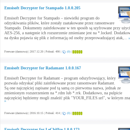
Emsisoft Decrypter for Stampado 1.0.0.205
Emsisoft Decrypter for Stampado – niewielki program do
odzyskiwania plików, które zostały zaatakowane przez ransomware
Stampado. Dokumenty zainfekowane w ten sposób są szyfrowane przy użyc
AES-256, a następnie ich rozszerzenie zmieniane jest na *.locked. Dodatko
na dysku pojawia się plik z informacją od osoby przeprowadzającej atak,...
Freeware (darmowa) | 2017.12.20 | Pobrań: 490 |
(0)
|
Emsisoft Decrypter for Radamant 1.0.0.167
Emsisoft Decrypter for Radamant – program odszyfrowujący, który
pozwala odzyskać pliki zainfekowane przez ransomware Radamant.
Są one najczęściej zapisane pod tą samą co pierwotna nazwa, jednak ze
zmienionym rozszerzeniem na *.rdm lub *.rrk. Dodatkowo, na pulpicie
najczęściej będziemy mogli znaleźć plik "YOUR_FILES.url", w którym znaj
Freeware (darmowa) | 2016.10.15 | Pobrań: 414 |
(0)
|
Emsisoft Decrypter for LeChiffre 1.0.0.173