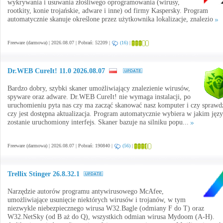
wykrywania i usuwania złośliwego oprogramowania (wirusy,
rootkity, konie trojańskie, adware i inne) od firmy Kaspersky. Program
automatycznie skanuje określone przez użytkownika lokalizacje, znalezio
Freeware (darmowa) | 2026.08.07 | Pobrań: 52209 |
(16)
|
Dr.WEB CureIt! 11.0 2026.08.07
Bardzo dobry, szybki skaner umożliwiający znalezienie wirusów,
spyware oraz adware. Dr.WEB CureIt! nie wymaga instalacji, po
uruchomieniu pyta nas czy ma zacząć skanować nasz komputer i czy sprawd
czy jest dostępna aktualizacja. Program automatycznie wybiera w jakim jęz
zostanie uruchomiony interfejs. Skaner bazuje na silniku popu...
Freeware (darmowa) | 2026.08.07 | Pobrań: 190840 |
(56)
|
Trellix Stinger 26.8.32.1
Narzędzie autorów programu antywirusowego McAfee,
umożliwiające usunięcie niektórych wirusów i trojanów, w tym
niezwykle niebezpiecznego wirusa W32.Bagle (odmiany F do T) oraz
W32.NetSky (od B aż do Q), wszystkich odmian wirusa Mydoom (A-H).