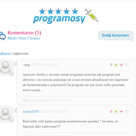
Komentarze (
5
)
Multi Virus Cleaner
ajlepsze
|
najnowsze
~neg
| 2015.04.24 12:33
0
zapewne chodzi o nowsza wersje programu przeciez jak program jest
aktywny i sie rozwija pojawiaja sie coraz nowsze aktualizacje nie sugerujcie
sie komentarzami z poprzenich lat program nie jest nowy tylko poswtala
nowa wersja...
Multi Virus Cleaner 2013 13.1.0.0
michu5203
| 2013.07.08 23:11
-3
Ktoś sobie robi kpiny-program komentowany poniżej 7 lat temu, tu
figuruje jako najnowszy!!!