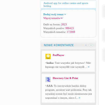
Android app for online casino and sports
betting
Dodaj swój temat
Więcej tematów
Osób na forum:
2023
Wszystkich postów:
986423
Wszystkich tematów:
172008
PotPlayer
~kuśka:
Tnie wszystko jak brzytwa ! Nikt
lepszego nie wymyślił i nie wymyśli ...
Directory List & Print
~AAA:
To rzeczywiście bardzo dobry
program, szczerze wart polecenia. Przy tak
wysokiej ocenie być może niestosowne jest
wspominać o innym, nieco l...