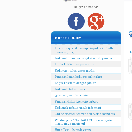
Dołącz do nas na:
Leads scraper: the complete guide to finding
n
business prospe
Kokienak: panduan singkat untuk pemula
Login kokitoto tanpa masalah
Koki toto: solusi akses mudah
Panduan login kokitoto terlengkap
Login kokitoto dengan praktis
Kokienak terbaru hari ini
[problem]wymiana baterii
Panduan daftar kokitoto terbaru
Kokienak terbaik untuk informasi
Online rewards for verified casino members
Whatsapp +237676641179 miracle mystic
magic ring# magic oil
Https://kick-thebuddy.com