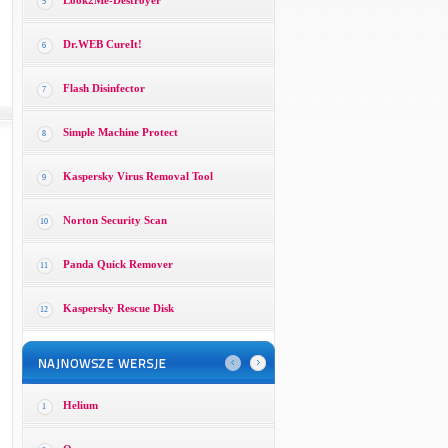
Look2Me-Destroyer
5
Dr.WEB CureIt!
6
Flash Disinfector
7
Simple Machine Protect
8
Kaspersky Virus Removal Tool
9
Norton Security Scan
10
Panda Quick Remover
11
Kaspersky Rescue Disk
12
Helium
1