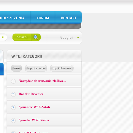
Narzędzie do usuwania złośliwe...
1
Rootkit Revealer
2
Symantec W32.Zotob
3
Symatec W32.Blaster
4