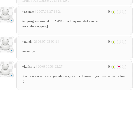
Multi Virus Cleaner 2013 13.1.0.0
~anonim
| 2007.06.27 14:21
0
ten program usunął mi NetWorma,Troyana,MyDoom'a
normalnie wypas;]
~gutek
| 2006.07.03 09:18
0
moze byc :P
~kulka ;p
| 2006.06.30 22:27
0
Narzie nie wiem co to jest ale sie sprawdzi ;P małe to jest i mzoe byc dobre
;)