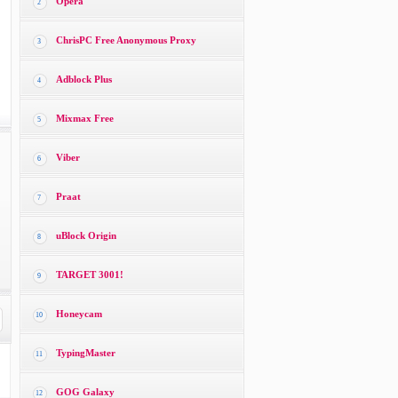
Opera
2
ChrisPC Free Anonymous Proxy
3
Adblock Plus
4
Mixmax Free
5
Viber
6
Praat
7
uBlock Origin
8
TARGET 3001!
9
Honeycam
10
TypingMaster
11
GOG Galaxy
12