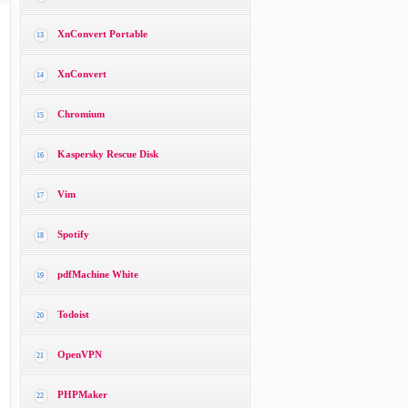
XnConvert Portable
13
XnConvert
14
Chromium
15
Kaspersky Rescue Disk
16
Vim
17
Spotify
18
pdfMachine White
19
Todoist
20
OpenVPN
21
PHPMaker
22