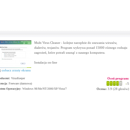
Multi Virus Cleaner - kolejne narzędzie do usuwania wirusów,
dialerów, trojanów. Program wykrywa ponad 15000 różnego rodzaju
zagrożeń, które potrafi usunąć z naszego komputera.
Instalacja on-line
zobacz zrzuty ekranu
oducent
:
VirusKeeper
Oceń program:
cencja
: Freeware (darmowa)
-
/5
stem Operacyjny
:
Windows 98/Me/NT/2000/XP/Vista/7
Ocena:
3.9
(
28
głosów)