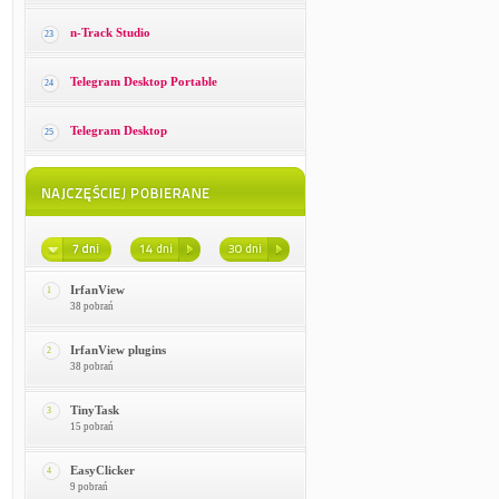
n-Track Studio
23
Telegram Desktop Portable
24
Telegram Desktop
25
IrfanView
1
38 pobrań
IrfanView plugins
2
38 pobrań
TinyTask
3
15 pobrań
EasyClicker
4
9 pobrań