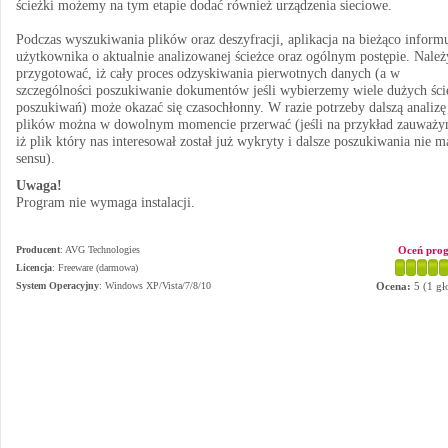
ścieżki możemy na tym etapie dodać również urządzenia sieciowe.
Podczas wyszukiwania plików oraz deszyfracji, aplikacja na bieżąco inform
użytkownika o aktualnie analizowanej ścieżce oraz ogólnym postępie. Należ
przygotować, iż cały proces odzyskiwania pierwotnych danych (a w
szczególności poszukiwanie dokumentów jeśli wybierzemy wiele dużych ści
poszukiwań) może okazać się czasochłonny. W razie potrzeby dalszą analizę
plików można w dowolnym momencie przerwać (jeśli na przykład zauważy
iż plik który nas interesował został już wykryty i dalsze poszukiwania nie m
sensu).
Uwaga!
Program nie wymaga instalacji.
Producent
:
AVG Technologies
Oceń pro
Licencja
: Freeware (darmowa)
System Operacyjny
:
Windows XP/Vista/7/8/10
Ocena:
5
(
1
gł