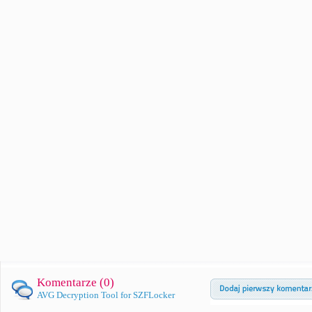
Komentarze (
0
)
AVG Decryption Tool for SZFLocker