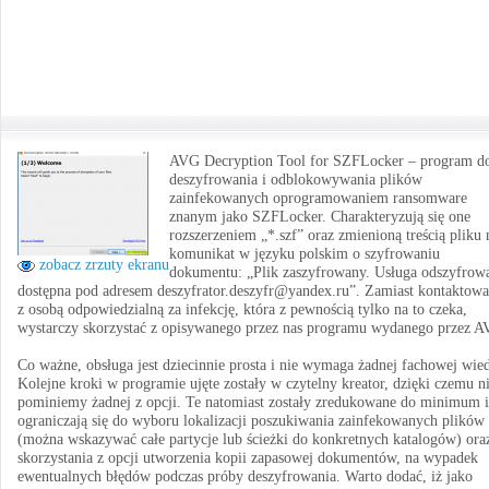
AVG Decryption Tool for SZFLocker – program d
deszyfrowania i odblokowywania plików
zainfekowanych oprogramowaniem ransomware
znanym jako SZFLocker. Charakteryzują się one
rozszerzeniem „*.szf” oraz zmienioną treścią pliku 
komunikat w języku polskim o szyfrowaniu
zobacz zrzuty ekranu
dokumentu: „Plik zaszyfrowany. Usługa odszyfrow
dostępna pod adresem deszyfrator.deszyfr@yandex.ru”. Zamiast kontaktowa
z osobą odpowiedzialną za infekcję, która z pewnością tylko na to czeka,
wystarczy skorzystać z opisywanego przez nas programu wydanego przez A
Co ważne, obsługa jest dziecinnie prosta i nie wymaga żadnej fachowej wie
Kolejne kroki w programie ujęte zostały w czytelny kreator, dzięki czemu n
pominiemy żadnej z opcji. Te natomiast zostały zredukowane do minimum i
ograniczają się do wyboru lokalizacji poszukiwania zainfekowanych plików
(można wskazywać całe partycje lub ścieżki do konkretnych katalogów) ora
skorzystania z opcji utworzenia kopii zapasowej dokumentów, na wypadek
ewentualnych błędów podczas próby deszyfrowania. Warto dodać, iż jako