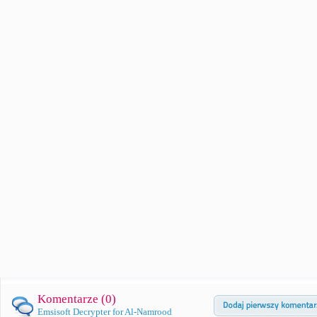
Komentarze (
0
)
Emsisoft Decrypter for Al-Namrood