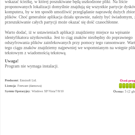
wskazać ścieżkę, w której poszukiwane będą uszkodzone pliki. Na liście
proponowanych lokalizacji domyślnie znajdują się wszystkie partycje dysk
komputera, by w ten sposób umożliwić przeglądanie naprawdę dużych zbio
plików. Choć generalnie aplikacja działa sprawnie, należy być świadomym, 
przeszukiwanie całych partycji może okazać się dość czasochłonne.
Warto dodać, iż w ustawieniach aplikacji znajdziemy miejsce na wpisanie
identyfikatora użytkownika. Jest to ciąg znaków niezbędny do poprawnego
odszyfrowania plików zainfekowanych przy pomocy tego ransomware. War
tego ciągu znaków znajdziemy najpewniej we wspomnianym na wstępie pli
tekstowym z wiadomością tekstową.
Uwaga!
Program nie wymaga instalacji.
Producent
:
Emsisoft Ltd.
Oceń pro
Licencja
: Freeware (darmowa)
System Operacyjny
:
Windows XP/Vista/7/8/10
Ocena:
5
(
2
gł