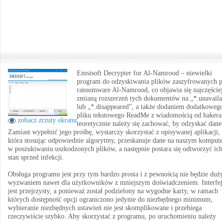
Emsisoft Decrypter for Al-Namrood – niewielki
program do odzyskiwania plików zaszyfrowanych p
ransomware Al-Namrood, co objawia się najczęście
zmianą rozszerzeń tych dokumentów na „*.unavaila
lub „*.disappeared”, a także dodaniem dodatkoweg
pliku tekstowego ReadMe z wiadomością od hakera
zobacz zrzuty ekranu
teoretycznie należy się zachować, by odzyskać dane
Zamiast wypełnić jego prośbę, wystarczy skorzystać z opisywanej aplikacji,
która stosując odpowiednie algorytmy, przeskanuje dane na naszym komput
w poszukiwaniu uszkodzonych plików, a następnie postara się odtworzyć ic
stan sprzed infekcji.
Obsługa programu jest przy tym bardzo prosta i z pewnością nie będzie du
wyzwaniem nawet dla użytkowników z mniejszym doświadczeniem. Interfej
jest przejrzysty, a ponieważ został podzielony na wygodne karty, w ramach
których dostępność opcji ograniczono jedynie do niezbędnego minimum,
wybieranie niezbędnych ustawień nie jest skomplikowane i przebiega
rzeczywiście szybko. Aby skorzystać z programu, po uruchomieniu należy