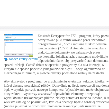
Emsisoft Decrypter for 777 – program, który pozw
odszyfrować pliki zainfekowane przez szkodliwe
oprogramowanie „777” i zapisane z takim właśnie
rozszerzeniem (*.777). Automatycznie wyszukuje
uszkodzone dokumenty we wskazanych przez
użytkownika lokalizacjach, a następnie modyfikuje
zobacz zrzuty ekranu
odpowiednio dane, aby przywrócić stan dokumentu
sprzed infekcji. Całość działa w oparciu o przyjemny dla oka interfejs, w
którym nie sposób popełnić jakiegokolwiek błędu – opcje ograniczono do
niezbędnego minimum, a główne obszary podzielone zostały na zakładki.
Aby skorzystać z programu, po uruchomieniu wystarczy wskazać ścieżkę, w
której chcemy poszukiwać plików. Domyślnie na liście propozycji znajdowa
będą wszystkie partycje naszego komputera. Wyszukiwanie może obejmowa
duży zakres – wystarczy zaznaczyć odpowiednie elementy i rozpocząć
wyszukiwanie uszkodzonych plików. Należy natomiast mieć na uwadze, iż 
większy katalog do poszukiwań, tym cała operacja będzie bardziej czasochł
(można ją jednak w dowolnym momencie zakończyć, jeśli uznamy, że