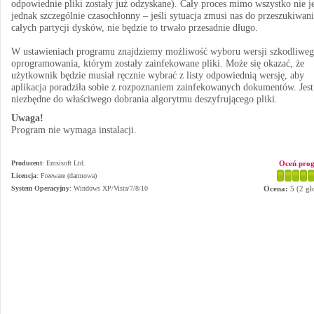
odpowiednie pliki zostały już odzyskane). Cały proces mimo wszystko nie je
jednak szczególnie czasochłonny – jeśli sytuacja zmusi nas do przeszukiwan
całych partycji dysków, nie będzie to trwało przesadnie długo.
W ustawieniach programu znajdziemy możliwość wyboru wersji szkodliwe
oprogramowania, którym zostały zainfekowane pliki. Może się okazać, że
użytkownik będzie musiał ręcznie wybrać z listy odpowiednią wersję, aby
aplikacja poradziła sobie z rozpoznaniem zainfekowanych dokumentów. Jest
niezbędne do właściwego dobrania algorytmu deszyfrującego pliki.
Uwaga!
Program nie wymaga instalacji.
Producent
:
Emsisoft Ltd.
Oceń pro
Licencja
: Freeware (darmowa)
System Operacyjny
:
Windows XP/Vista/7/8/10
Ocena:
5
(
2
gł