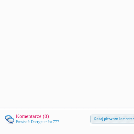
Komentarze (
0
)
Emsisoft Decrypter for 777