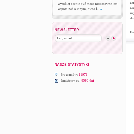
za
wysokiej ocenie być może niestosowne jest
ro
wspominać o innym, nieco l...
uż
do
Fre
Programów:
11971
Istniejemy od:
8590 dni