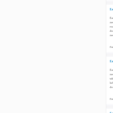
Em
Em
za
ro
do
za
Fre
Em
Em
za
ta
lu
do
Fre