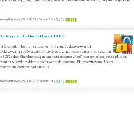
ecyficzną nazwą pliku, rozbudowaną o datę, symbole oraz rozszerzenie „*.legion”. Najczęściej
..
eware (darmowa) | 2016.08.22 | Pobrań: 512 |
(0)
|
G Decryption Tool for SZFLocker 1.0.0.86
G Decryption Tool for SZFLocker – program do deszyfrowania i
blokowywania plików zainfekowanych oprogramowaniem ransomware znanym
ko SZFLocker. Charakteryzują się one rozszerzeniem „*.szf” oraz zmienioną treścią pliku na
munikat w języku polskim o szyfrowaniu dokumentu: „Plik zaszyfrowany. Usługa
szyfrowania dostępna pod adres...
eware (darmowa) | 2016.08.22 | Pobrań: 471 |
(0)
|