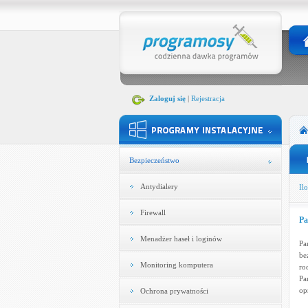
Zaloguj się
|
Rejestracja
Bezpieczeństwo
Antydialery
Ilo
Firewall
Pa
Menadżer haseł i loginów
Pa
be
Monitoring komputera
ro
Pa
op
Ochrona prywatności