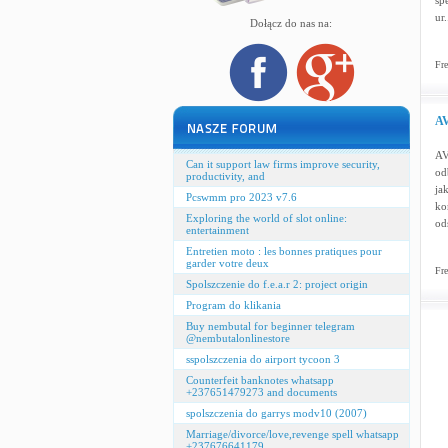
sp
ur.
Dołącz do nas na:
Fre
AV
AV
Can it support law firms improve security,
od
productivity, and
ja
Pcswmm pro 2023 v7.6
ko
Exploring the world of slot online:
od
entertainment
Entretien moto : les bonnes pratiques pour
garder votre deux
Fre
Spolszczenie do f.e.a.r 2: project origin
Program do klikania
Buy nembutal for beginner telegram
@nembutalonlinestore
sspolszczenia do airport tycoon 3
Counterfeit banknotes whatsapp
+237651479273 and documents
spolszczenia do garrys modv10 (2007)
Marriage/divorce/love,revenge spell whatsapp
+237676641179