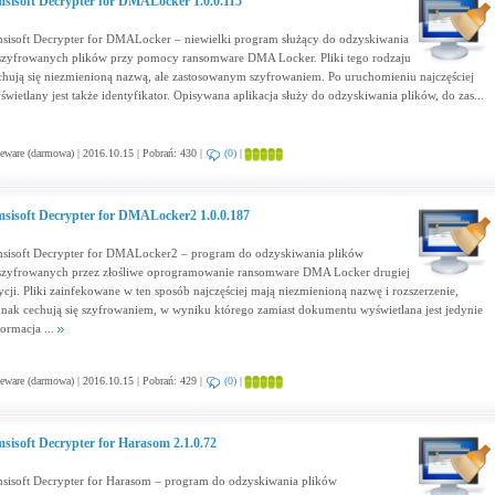
sisoft Decrypter for DMALocker 1.0.0.115
sisoft Decrypter for DMALocker – niewielki program służący do odzyskiwania
szyfrowanych plików przy pomocy ransomware DMA Locker. Pliki tego rodzaju
chują się niezmienioną nazwą, ale zastosowanym szyfrowaniem. Po uruchomieniu najczęściej
świetlany jest także identyfikator. Opisywana aplikacja służy do odzyskiwania plików, do zas...
eware (darmowa) | 2016.10.15 | Pobrań: 430 |
(0)
|
sisoft Decrypter for DMALocker2 1.0.0.187
sisoft Decrypter for DMALocker2 – program do odzyskiwania plików
szyfrowanych przez złośliwe oprogramowanie ransomware DMA Locker drugiej
ycji. Pliki zainfekowane w ten sposób najczęściej mają niezmienioną nazwę i rozszerzenie,
dnak cechują się szyfrowaniem, w wyniku którego zamiast dokumentu wyświetlana jest jedynie
formacja ...
eware (darmowa) | 2016.10.15 | Pobrań: 429 |
(0)
|
sisoft Decrypter for Harasom 2.1.0.72
sisoft Decrypter for Harasom – program do odzyskiwania plików