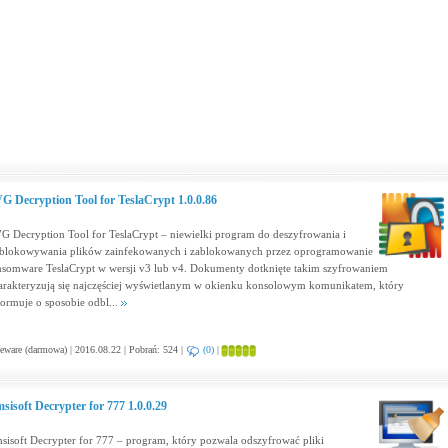
G Decryption Tool for TeslaCrypt 1.0.0.86
G Decryption Tool for TeslaCrypt – niewielki program do deszyfrowania i
blokowywania plików zainfekowanych i zablokowanych przez oprogramowanie
nsomware TeslaCrypt w wersji v3 lub v4. Dokumenty dotknięte takim szyfrowaniem
arakteryzują się najczęściej wyświetlanym w okienku konsolowym komunikatem, który
formuje o sposobie odbl...
eware (darmowa) | 2016.08.22 | Pobrań: 524 |
(0)
|
sisoft Decrypter for 777 1.0.0.29
sisoft Decrypter for 777 – program, który pozwala odszyfrować pliki