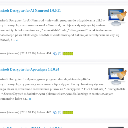
sisoft Decrypter for Al-Namrood 1.0.0.51
sisoft Decrypter for Al-Namrood – niewielki program do odzyskiwania plików
szyfrowanych przez ransomware Al-Namrood, co objawia się najczęściej zmianą
zszerzeń tych dokumentów na „*.unavailable” lub „*.disappeared”, a także dodaniem
datkowego pliku tekstowego ReadMe z wiadomością od hakera jak teoretycznie należy się
chować, b...
eware (darmowa) | 2017.12.20 | Pobrań: 424 |
(0)
|
sisoft Decrypter for Apocalypse 1.0.0.24
sisoft Decrypter for Apocalypse – program do odzyskiwania plików
szyfrowanych przy pomocy ransomware Apocalypse. Cechą charakterystyczną
kiego ataku są zmienione rozszerzenia plików na *.encrypted, *.FuckYourData, *.Encryptedfile
b *.SecureCrypted z dodatkowymi plikami tekstowymi dla każdego z zainfekowanych
kumentów, które na...
eware (darmowa) | 2016.10.15 | Pobrań: 442 |
(0)
|