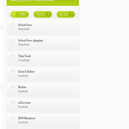
IrfanView
1
38 pobrań
IrfanView plugins
2
38 pobrań
TinyTask
3
15 pobrań
EasyClicker
4
9 pobrań
Rufus
5
9 pobrań
uTorrent
6
8 pobrań
HWMonitor
7
8 pobrań