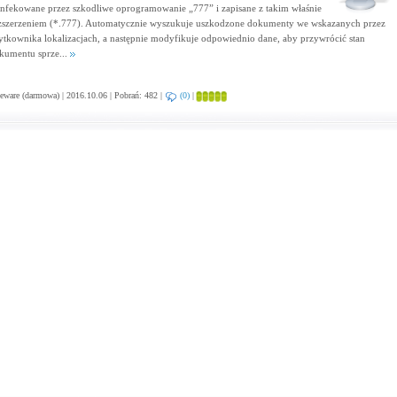
infekowane przez szkodliwe oprogramowanie „777” i zapisane z takim właśnie
zszerzeniem (*.777). Automatycznie wyszukuje uszkodzone dokumenty we wskazanych przez
ytkownika lokalizacjach, a następnie modyfikuje odpowiednio dane, aby przywrócić stan
kumentu sprze...
eware (darmowa) | 2016.10.06 | Pobrań: 482 |
(0)
|