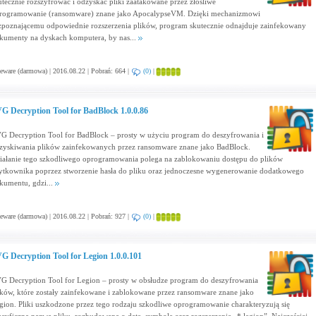
utecznie rozszyfrować i odzyskać pliki zaatakowane przez złośliwe
rogramowanie (ransomware) znane jako ApocalypseVM. Dzięki mechanizmowi
zpoznającemu odpowiednie rozszerzenia plików, program skutecznie odnajduje zainfekowany
kumenty na dyskach komputera, by nas...
eware (darmowa) | 2016.08.22 | Pobrań: 664 |
(0)
|
G Decryption Tool for BadBlock 1.0.0.86
G Decryption Tool for BadBlock – prosty w użyciu program do deszyfrowania i
zyskiwania plików zainfekowanych przez ransomware znane jako BadBlock.
iałanie tego szkodliwego oprogramowania polega na zablokowaniu dostępu do plików
ytkownika poprzez stworzenie hasła do pliku oraz jednoczesne wygenerowanie dodatkowego
kumentu, gdzi...
eware (darmowa) | 2016.08.22 | Pobrań: 927 |
(0)
|
G Decryption Tool for Legion 1.0.0.101
G Decryption Tool for Legion – prosty w obsłudze program do deszyfrowania
ików, które zostały zainfekowane i zablokowane przez ransomware znane jako
gion. Pliki uszkodzone przez tego rodzaju szkodliwe oprogramowanie charakteryzują się