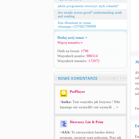
jakim programem otworzyć style rolanda?
Are iready scores good? understanding math
and reading
Join illuminati in russia
whatsapp:+237682708999
Dodaj swój temat
Więcej tematów
Osób na forum:
1796
Wszystkich postów:
986514
Wszystkich tematów:
172072
AV
AV
od
ra
ch
PotPlayer
in
~kuśka:
Tnie wszystko jak brzytwa ! Nikt
lepszego nie wymyślił i nie wymyśli ...
Fre
Directory List & Print
Em
~AAA:
To rzeczywiście bardzo dobry
Em
program, szczerze wart polecenia. Przy tak