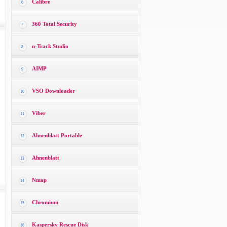
Calibre
6
360 Total Security
7
n-Track Studio
8
AIMP
9
VSO Downloader
10
Viber
11
Ahnenblatt Portable
12
Ahnenblatt
13
Nmap
14
Chromium
15
Kaspersky Rescue Disk
16