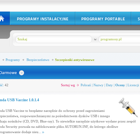
w
programosy.pl
Programy
Bezpieczeństwo
Szczepionki antywirusowe
ść:
42
Sortuj wg
Pobrań
|
Nazwy
|
Daty
|
Oceny
|
Licencji
nda USB Vaccine 1.0.1.4
nda USB Vaccine to bezpłatne narzędzie do ochrony przed zagrożeniami
zpieczeństwa, rozpowszechnianymi za pośrednictwem dysków USB i innego
dzaju nośników (CD, DVD, Blue-ray). To niewielkie narzędzie użytkowe wydane przez zespół
nda Security pozwala na zablokowanie pliku AUTORUN.INF, do którego złośliwe
rogramowanie dodaje nieu...