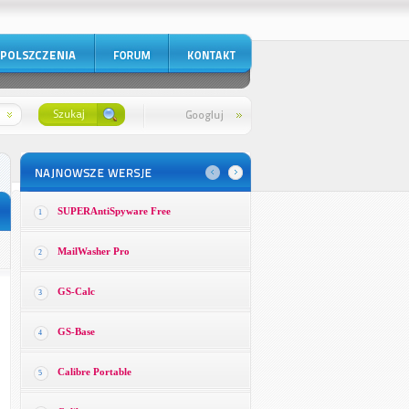
SUPERAntiSpyware Free
1
MailWasher Pro
2
GS-Calc
3
GS-Base
4
Calibre Portable
5