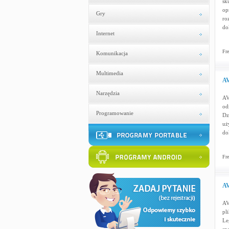
sk
op
Gry
ro
do
Internet
Fre
Komunikacja
Multimedia
AV
Narzędzia
AV
od
Programowanie
Dz
uż
do
Fre
AV
AV
pl
Le