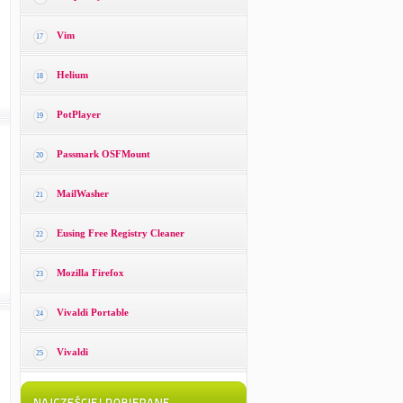
Vim
17
Helium
18
PotPlayer
19
Passmark OSFMount
20
MailWasher
21
Eusing Free Registry Cleaner
22
Mozilla Firefox
23
Vivaldi Portable
24
Vivaldi
25