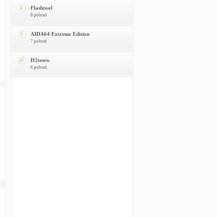
Flashtool
8
8 pobrań
AIDA64 Extreme Edition
9
7 pobrań
H2testw
10
6 pobrań