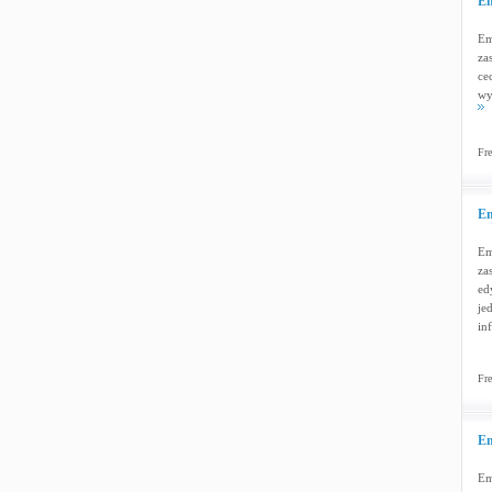
Em
Em
za
ce
wy
Fre
Em
Em
za
ed
je
in
Fre
Em
Em