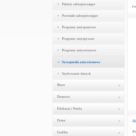
Pakiety zabezpieczające
Fre
Pozostałe zabezpieczające
Programy antyspamowe
Programy antyspyware
Programy antywirusowe
Szczepionki antywirusowe
Szyfrowanie danych
Biuro
Domowe
Edukacja i Nauka
Firma
AV
AV
Grafika