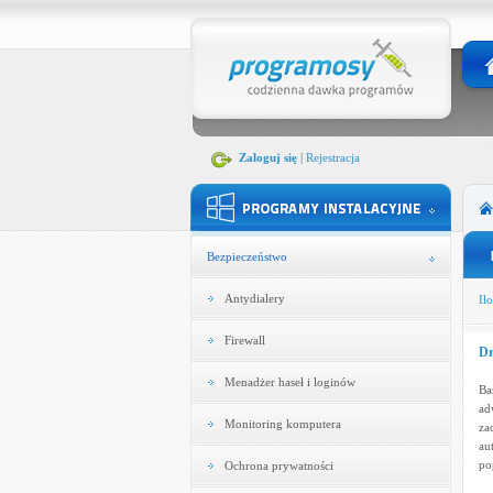
Zaloguj się
|
Rejestracja
Bezpieczeństwo
Antydialery
Ilo
Firewall
Dr
Menadżer haseł i loginów
Ba
ad
Monitoring komputera
za
au
po
Ochrona prywatności