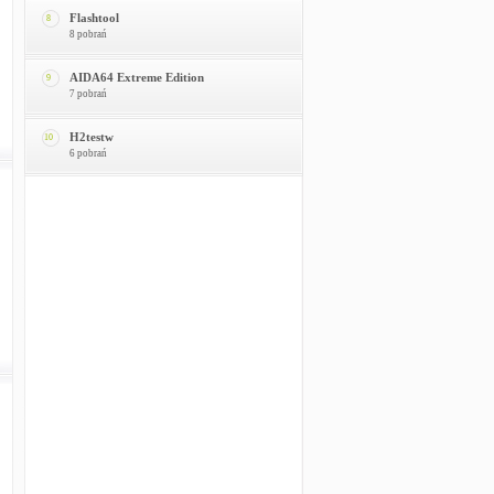
Flashtool
8
8 pobrań
AIDA64 Extreme Edition
9
7 pobrań
H2testw
10
6 pobrań