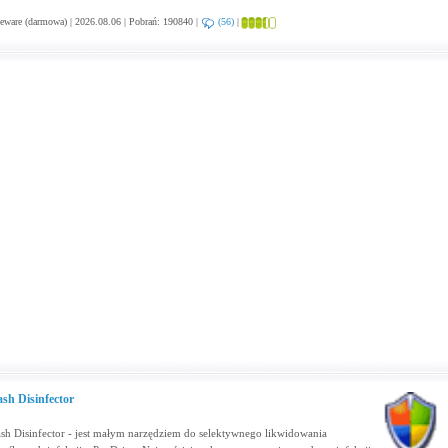
eware (darmowa) | 2026.08.06 | Pobrań: 190840 |
(56)
|
ash Disinfector
ash Disinfector - jest małym narzędziem do selektywnego likwidowania