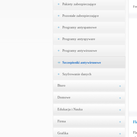
Pakiety zabezpieczające
Fre
Pozostałe zabezpieczające
Programy antyspamowe
Programy antyspyware
Programy antywirusowe
Szczepionki antywirusowe
Szyfrowanie danych
Biuro
Domowe
Edukacja i Nauka
Firma
Fl
Fl
Grafika