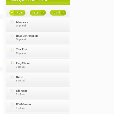
IrfanView
1
38 pobrań
IrfanView plugins
2
38 pobrań
TinyTask
3
15 pobrań
EasyClicker
4
9 pobrań
Rufus
5
9 pobrań
uTorrent
6
8 pobrań
HWMonitor
7
8 pobrań