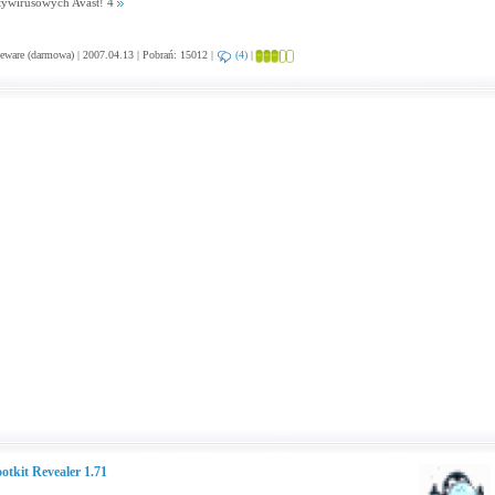
tywirusowych Avast! 4
eware (darmowa) | 2007.04.13 | Pobrań: 15012 |
(4)
|
otkit Revealer 1.71