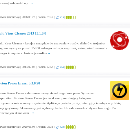
erwszej kolejności wy...
eware (darmowa) | 2006.03.22 | Pobrań: 7349 |
(1)
|
lti Virus Cleaner 2013 13.1.0.0
lti Virus Cleaner - kolejne narzędzie do usuwania wirusów, dialerów, trojanów.
ogram wykrywa ponad 15000 różnego rodzaju zagrożeń, które potrafi usunąć z
szego komputera. Instalacja on-line
eware (darmowa) | 2013.07.08 | Pobrań: 5853 |
(5)
|
rton Power Eraser 5.3.0.90
rton Power Eraser - darmowe narzędzie udostępnione przez Symantec
rporation. Norton Power Eraser jest to skaner poszukujący fałszywe
rogramowanie w naszym systemie. Aplikacja posiada prosty, intuicyjny interfejs w polskiej
rsji językowej. Skanowany jest wybrany folder lub cala zawartość dysku twardego. Po
ończonym skanowani...
eware (darmowa) | 2020.06.04 | Pobrań: 3533 |
(2)
|