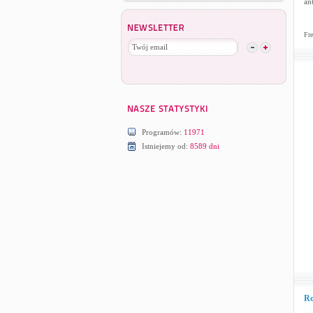
an
Fre
Programów:
11971
Istniejemy od:
8589 dni
Ro