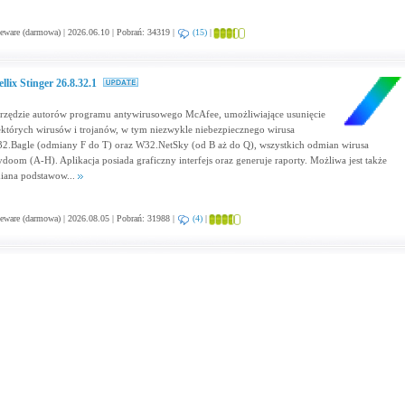
eware (darmowa) | 2026.06.10 | Pobrań: 34319 |
(15)
|
ellix Stinger 26.8.32.1
rzędzie autorów programu antywirusowego McAfee, umożliwiające usunięcie
ektórych wirusów i trojanów, w tym niezwykle niebezpiecznego wirusa
2.Bagle (odmiany F do T) oraz W32.NetSky (od B aż do Q), wszystkich odmian wirusa
doom (A-H). Aplikacja posiada graficzny interfejs oraz generuje raporty. Możliwa jest także
iana podstawow...
eware (darmowa) | 2026.08.05 | Pobrań: 31988 |
(4)
|