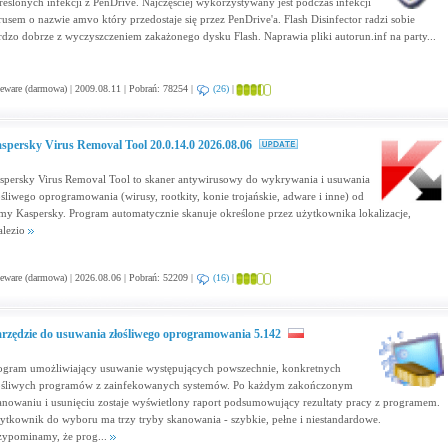
reślonych infekcji z PenDrive. Najczęściej wykorzystywany jest podczas infekcji
rusem o nazwie amvo który przedostaje się przez PenDrive'a. Flash Disinfector radzi sobie
rdzo dobrze z wyczyszczeniem zakażonego dysku Flash. Naprawia pliki autorun.inf na party...
eware (darmowa) | 2009.08.11 | Pobrań: 78254 |
(26)
|
spersky Virus Removal Tool 20.0.14.0 2026.08.06
spersky Virus Removal Tool to skaner antywirusowy do wykrywania i usuwania
ośliwego oprogramowania (wirusy, rootkity, konie trojańskie, adware i inne) od
rmy Kaspersky. Program automatycznie skanuje określone przez użytkownika lokalizacje,
alezio
eware (darmowa) | 2026.08.06 | Pobrań: 52209 |
(16)
|
rzędzie do usuwania złośliwego oprogramowania 5.142
ogram umożliwiający usuwanie występujących powszechnie, konkretnych
ośliwych programów z zainfekowanych systemów. Po każdym zakończonym
anowaniu i usunięciu zostaje wyświetlony raport podsumowujący rezultaty pracy z programem.
ytkownik do wyboru ma trzy tryby skanowania - szybkie, pełne i niestandardowe.
zypominamy, że prog...