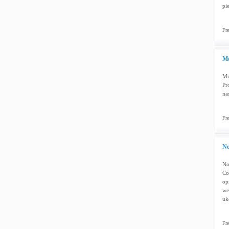
pi
Fre
Mu
Mu
Pr
na
Fre
No
No
Co
op
we
uk
Fre