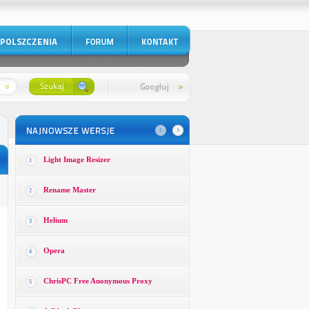
Light Image Resizer
1
Rename Master
2
Helium
3
Opera
4
ChrisPC Free Anonymous Proxy
5