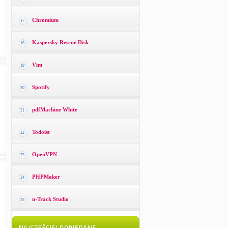
Chromium
17
Kaspersky Rescue Disk
18
Vim
19
Spotify
20
pdfMachine White
21
Todoist
22
OpenVPN
23
PHPMaker
24
n-Track Studio
25