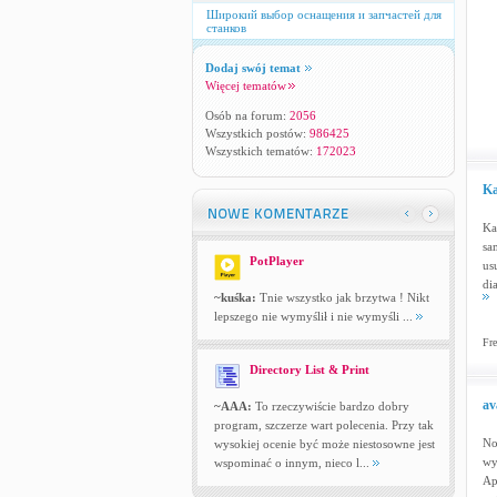
Широкий выбор оснащения и запчастей для
станков
Dodaj swój temat
Więcej tematów
Osób na forum:
2056
Wszystkich postów:
986425
Wszystkich tematów:
172023
Ka
Ka
sa
PotPlayer
us
di
~kuśka:
Tnie wszystko jak brzytwa ! Nikt
lepszego nie wymyślił i nie wymyśli ...
Fre
Directory List & Print
av
~AAA:
To rzeczywiście bardzo dobry
program, szczerze wart polecenia. Przy tak
No
wysokiej ocenie być może niestosowne jest
wy
wspominać o innym, nieco l...
Ap