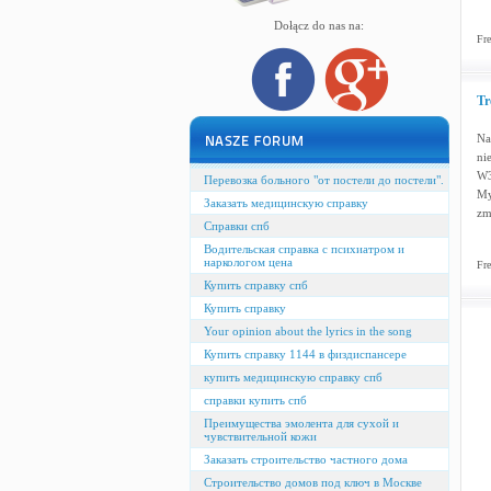
Dołącz do nas na:
Fre
Tr
Na
ni
W3
Перевозка больного "от постели до постели".
My
Заказать медицинскую справку
zm
Справки спб
Водительская справка с психиатром и
наркологом цена
Fre
Купить справку спб
Купить справку
Your opinion about the lyrics in the song
Купить справку 1144 в физдиспансере
купить медицинскую справку спб
справки купить спб
Преимущества эмолента для сухой и
чувствительной кожи
Заказать строительство частного дома
Строительство домов под ключ в Москве