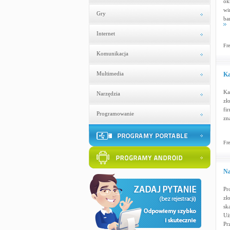
ok
wi
Gry
ba
Internet
Fre
Komunikacja
Multimedia
Ka
Ka
Narzędzia
zł
fi
Programowanie
zn
Fre
Na
Pr
zł
sk
Uż
Pr