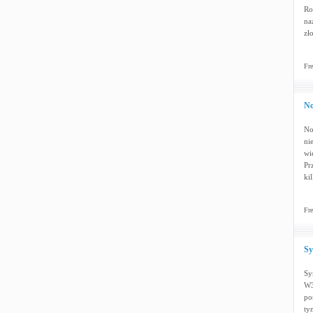
Ro
na
zł
Fre
No
No
ni
wi
Pr
ki
Fre
Sy
Sy
W3
po
ty