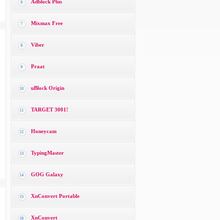
Adblock Plus
6
Mixmax Free
7
Viber
8
Praat
9
uBlock Origin
10
TARGET 3001!
11
Honeycam
12
TypingMaster
13
GOG Galaxy
14
XnConvert Portable
15
XnConvert
16