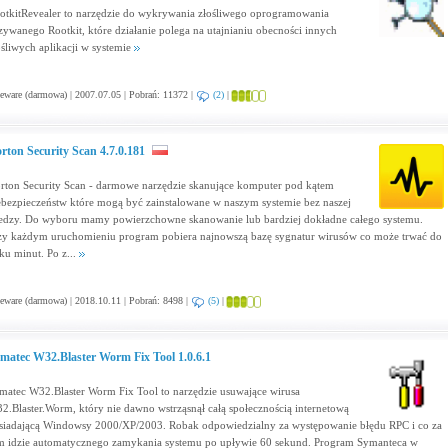
otkitRevealer to narzędzie do wykrywania złośliwego oprogramowania
zywanego Rootkit, które działanie polega na utajnianiu obecności innych
ośliwych aplikacji w systemie
eware (darmowa) | 2007.07.05 | Pobrań: 11372 |
(2)
|
rton Security Scan 4.7.0.181
rton Security Scan - darmowe narzędzie skanujące komputer pod kątem
ebezpieczeństw które mogą być zainstalowane w naszym systemie bez naszej
edzy. Do wyboru mamy powierzchowne skanowanie lub bardziej dokładne całego systemu.
zy każdym uruchomieniu program pobiera najnowszą bazę sygnatur wirusów co może trwać do
lku minut. Po z...
eware (darmowa) | 2018.10.11 | Pobrań: 8498 |
(5)
|
matec W32.Blaster Worm Fix Tool 1.0.6.1
matec W32.Blaster Worm Fix Tool to narzędzie usuwające wirusa
2.Blaster.Worm, który nie dawno wstrząsnął całą społecznością internetową
siadającą Windowsy 2000/XP/2003. Robak odpowiedzialny za występowanie błędu RPC i co za
m idzie automatycznego zamykania systemu po upływie 60 sekund. Program Symanteca w