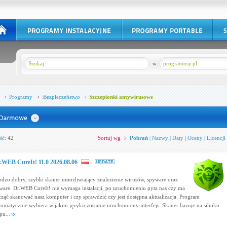
w
programosy.pl
Programy
Bezpieczeństwo
Szczepionki antywirusowe
ść:
42
Sortuj wg
Pobrań
|
Nazwy
|
Daty
|
Oceny
|
Licencji
.WEB CureIt! 11.0 2026.08.06
rdzo dobry, szybki skaner umożliwiający znalezienie wirusów, spyware oraz
ware. Dr.WEB CureIt! nie wymaga instalacji, po uruchomieniu pyta nas czy ma
cząć skanować nasz komputer i czy sprawdzić czy jest dostępna aktualizacja. Program
tomatycznie wybiera w jakim języku zostanie uruchomiony interfejs. Skaner bazuje na silniku
pu...