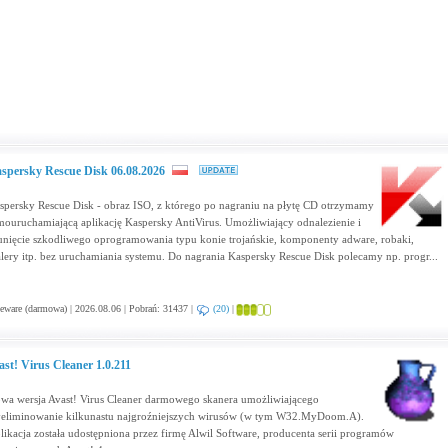
spersky Rescue Disk 06.08.2026
spersky Rescue Disk - obraz ISO, z którego po nagraniu na płytę CD otrzymamy
mouruchamiającą aplikację Kaspersky AntiVirus. Umożliwiający odnalezienie i
unięcie szkodliwego oprogramowania typu konie trojańskie, komponenty adware, robaki,
alery itp. bez uruchamiania systemu. Do nagrania Kaspersky Rescue Disk polecamy np. progr...
eware (darmowa) | 2026.08.06 | Pobrań: 31437 |
(20)
|
ast! Virus Cleaner 1.0.211
wa wersja Avast! Virus Cleaner darmowego skanera umożliwiającego
eliminowanie kilkunastu najgroźniejszych wirusów (w tym W32.MyDoom.A).
likacja została udostępniona przez firmę Alwil Software, producenta serii programów