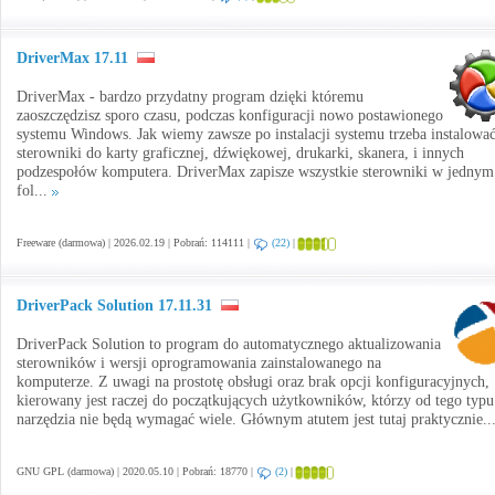
DriverMax 17.11
DriverMax - bardzo przydatny program dzięki któremu
zaoszczędzisz sporo czasu, podczas konfiguracji nowo postawionego
systemu Windows. Jak wiemy zawsze po instalacji systemu trzeba instalowa
sterowniki do karty graficznej, dźwiękowej, drukarki, skanera, i innych
podzespołów komputera. DriverMax zapisze wszystkie sterowniki w jednym
fol...
Freeware (darmowa) | 2026.02.19 | Pobrań: 114111 |
(22)
|
DriverPack Solution 17.11.31
DriverPack Solution to program do automatycznego aktualizowania
sterowników i wersji oprogramowania zainstalowanego na
komputerze. Z uwagi na prostotę obsługi oraz brak opcji konfiguracyjnych,
kierowany jest raczej do początkujących użytkowników, którzy od tego typu
narzędzia nie będą wymagać wiele. Głównym atutem jest tutaj praktycznie..
GNU GPL (darmowa) | 2020.05.10 | Pobrań: 18770 |
(2)
|