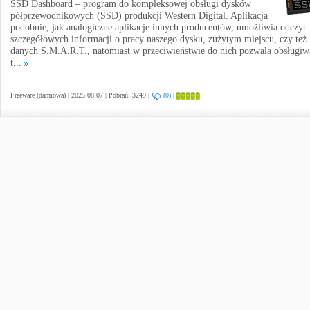
SSD Dashboard – program do kompleksowej obsługi dysków
półprzewodnikowych (SSD) produkcji Western Digital. Aplikacja
podobnie, jak analogiczne aplikacje innych producentów, umożliwia odczyt
szczegółowych informacji o pracy naszego dysku, zużytym miejscu, czy też
danych S.M.A.R.T., natomiast w przeciwieństwie do nich pozwala obsługiw
t...
Freeware (darmowa) | 2025.08.07 | Pobrań: 3249 |
(0)
|