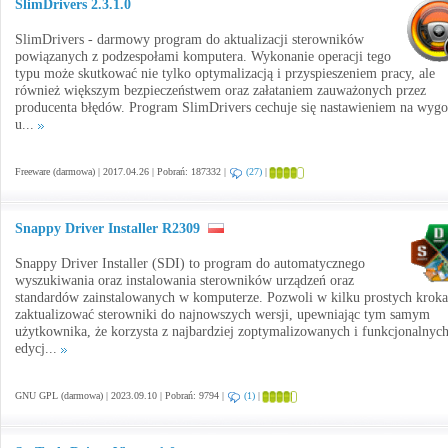
SlimDrivers 2.3.1.0
SlimDrivers - darmowy program do aktualizacji sterowników
powiązanych z podzespołami komputera. Wykonanie operacji tego
typu może skutkować nie tylko optymalizacją i przyspieszeniem pracy, ale
również większym bezpieczeństwem oraz załataniem zauważonych przez
producenta błędów. Program SlimDrivers cechuje się nastawieniem na wyg
u...
Freeware (darmowa) | 2017.04.26 | Pobrań: 187332 |
(27)
|
Snappy Driver Installer R2309
Snappy Driver Installer (SDI) to program do automatycznego
wyszukiwania oraz instalowania sterowników urządzeń oraz
standardów zainstalowanych w komputerze. Pozwoli w kilku prostych krok
zaktualizować sterowniki do najnowszych wersji, upewniając tym samym
użytkownika, że korzysta z najbardziej zoptymalizowanych i funkcjonalnyc
edycj...
GNU GPL (darmowa) | 2023.09.10 | Pobrań: 9794 |
(1)
|