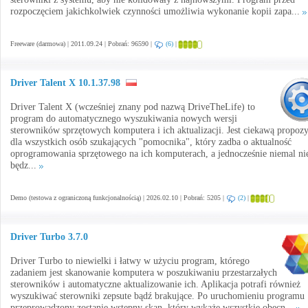
rozpoczęciem jakichkolwiek czynności umożliwia wykonanie kopii zapa...
Freeware (darmowa) | 2011.09.24 | Pobrań: 96590 |
(6)
|
Driver Talent X 10.1.37.98
Driver Talent X (wcześniej znany pod nazwą DriveTheLife) to
program do automatycznego wyszukiwania nowych wersji
sterowników sprzętowych komputera i ich aktualizacji. Jest ciekawą propozy
dla wszystkich osób szukających "pomocnika", który zadba o aktualność
oprogramowania sprzętowego na ich komputerach, a jednocześnie niemal ni
będz...
Demo (testowa z ograniczoną funkcjonalnością) | 2026.02.10 | Pobrań: 5205 |
(2)
|
Driver Turbo 3.7.0
Driver Turbo to niewielki i łatwy w użyciu program, którego
zadaniem jest skanowanie komputera w poszukiwaniu przestarzałych
sterowników i automatyczne aktualizowanie ich. Aplikacja potrafi również
wyszukiwać sterowniki zepsute bądź brakujące. Po uruchomieniu programu
przeprowadzony zostanie wstępny skan, który wykaże wszystkie obecn...