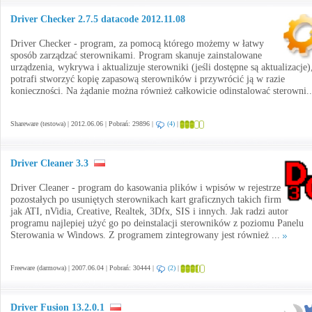
Driver Checker 2.7.5 datacode 2012.11.08
Driver Checker - program, za pomocą którego możemy w łatwy
sposób zarządzać sterownikami. Program skanuje zainstalowane
urządzenia, wykrywa i aktualizuje sterowniki (jeśli dostępne są aktualizacje)
potrafi stworzyć kopię zapasową sterowników i przywrócić ją w razie
konieczności. Na żądanie można również całkowicie odinstalować sterowni.
Shareware (testowa) | 2012.06.06 | Pobrań: 29896 |
(4)
|
Driver Cleaner 3.3
Driver Cleaner - program do kasowania plików i wpisów w rejestrze
pozostałych po usuniętych sterownikach kart graficznych takich firm
jak ATI, nVidia, Creative, Realtek, 3Dfx, SIS i innych. Jak radzi autor
programu najlepiej użyć go po deinstalacji sterowników z poziomu Panelu
Sterowania w Windows. Z programem zintegrowany jest również ...
Freeware (darmowa) | 2007.06.04 | Pobrań: 30444 |
(2)
|
Driver Fusion 13.2.0.1