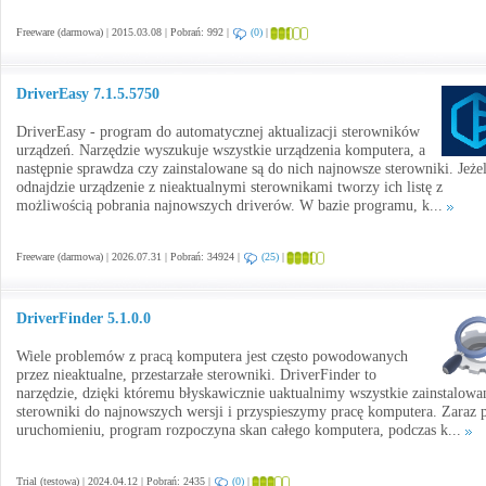
Freeware (darmowa) | 2015.03.08 | Pobrań: 992 |
(0)
|
DriverEasy 7.1.5.5750
DriverEasy - program do automatycznej aktualizacji sterowników
urządzeń. Narzędzie wyszukuje wszystkie urządzenia komputera, a
następnie sprawdza czy zainstalowane są do nich najnowsze sterowniki. Jeżel
odnajdzie urządzenie z nieaktualnymi sterownikami tworzy ich listę z
możliwością pobrania najnowszych driverów. W bazie programu, k...
Freeware (darmowa) | 2026.07.31 | Pobrań: 34924 |
(25)
|
DriverFinder 5.1.0.0
Wiele problemów z pracą komputera jest często powodowanych
przez nieaktualne, przestarzałe sterowniki. DriverFinder to
narzędzie, dzięki któremu błyskawicznie uaktualnimy wszystkie zainstalowa
sterowniki do najnowszych wersji i przyspieszymy pracę komputera. Zaraz 
uruchomieniu, program rozpoczyna skan całego komputera, podczas k...
Trial (testowa) | 2024.04.12 | Pobrań: 2435 |
(0)
|