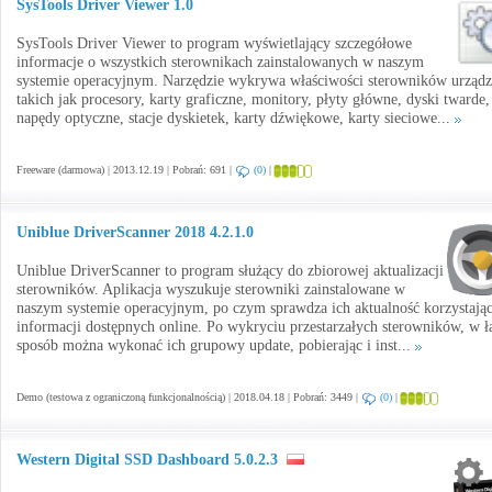
SysTools Driver Viewer 1.0
SysTools Driver Viewer to program wyświetlający szczegółowe
informacje o wszystkich sterownikach zainstalowanych w naszym
systemie operacyjnym. Narzędzie wykrywa właściwości sterowników urząd
takich jak procesory, karty graficzne, monitory, płyty główne, dyski twarde,
napędy optyczne, stacje dyskietek, karty dźwiękowe, karty sieciowe...
Freeware (darmowa) | 2013.12.19 | Pobrań: 691 |
(0)
|
Uniblue DriverScanner 2018 4.2.1.0
Uniblue DriverScanner to program służący do zbiorowej aktualizacji
sterowników. Aplikacja wyszukuje sterowniki zainstalowane w
naszym systemie operacyjnym, po czym sprawdza ich aktualność korzystając
informacji dostępnych online. Po wykryciu przestarzałych sterowników, w 
sposób można wykonać ich grupowy update, pobierając i inst...
Demo (testowa z ograniczoną funkcjonalnością) | 2018.04.18 | Pobrań: 3449 |
(0)
|
Western Digital SSD Dashboard 5.0.2.3