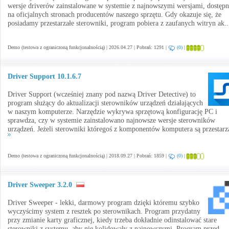
wersje driverów zainstalowane w systemie z najnowszymi wersjami, dostęp
na oficjalnych stronach producentów naszego sprzętu. Gdy okazuje się, że
posiadamy przestarzałe sterowniki, program pobiera z zaufanych witryn ak.
Demo (testowa z ograniczoną funkcjonalnością) | 2026.04.27 | Pobrań: 1291 |
(0)
|
Driver Support 10.1.6.7
Driver Support (wcześniej znany pod nazwą Driver Detective) to
program służący do aktualizacji sterowników urządzeń działających
w naszym komputerze. Narzędzie wykrywa sprzętową konfigurację PC i
sprawdza, czy w systemie zainstalowano najnowsze wersje sterowników
urządzeń. Jeżeli sterowniki któregoś z komponentów komputera są przestarza
Demo (testowa z ograniczoną funkcjonalnością) | 2018.09.27 | Pobrań: 1859 |
(0)
|
Driver Sweeper 3.2.0
Driver Sweeper - lekki, darmowy program dzięki któremu szybko
wyczyścimy system z resztek po sterownikach. Program przydatny
przy zmianie karty graficznej, kiedy trzeba dokładnie odinstalować stare
sterowniki z systemu, aby nie kolidowały z najnowszymi. Program przed