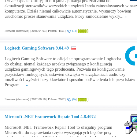
Driver Update Utility) to oficjalna aplikacja przeznaczona do
aktualizacji sterowników wszystkich urządzeń Intela zainstalowanych w na
komputerze. Działa niemal całkowicie automatycznie, wystarczy bowiem
uruchomić proces skanowania urządzeń, który samodzielnie wykry...
Freeware (darmowa) | 2026.04.03 | Pobrań: 4551 |
(1)
|
Logitech Gaming Software 9.04.49
Logitech Gaming Software to oficjalne oprogramowanie Logitecha
do obsługi niemal każdego aspektu związanego z konfiguracją
urządzeń gamingowych tego producenta. Pozwala na konfigurowanie
przycisków funkcyjnych, ustawień dźwięku w urządzeniach audio czy
możliwości wyświetlaczy klawiatur i sposobu podświetlenia ich przycisków.
Program ...
Freeware (darmowa) | 2022.06.16 | Pobrań: 2867 |
(0)
|
Microsoft .NET Framework Repair Tool 4.8.4072
Microsoft .NET Framework Repair Tool to oficjalny program
Microsoftu do naprawiania często występujących błędów przy