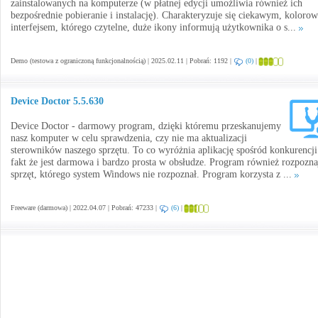
zainstalowanych na komputerze (w płatnej edycji umożliwia również ich
bezpośrednie pobieranie i instalację). Charakteryzuje się ciekawym, kolor
interfejsem, którego czytelne, duże ikony informują użytkownika o s...
Demo (testowa z ograniczoną funkcjonalnością) | 2025.02.11 | Pobrań: 1192 |
(0)
|
Device Doctor 5.5.630
Device Doctor - darmowy program, dzięki któremu przeskanujemy
nasz komputer w celu sprawdzenia, czy nie ma aktualizacji
sterowników naszego sprzętu. To co wyróżnia aplikację spośród konkurencji
fakt że jest darmowa i bardzo prosta w obsłudze. Program również rozpozna
sprzęt, którego system Windows nie rozpoznał. Program korzysta z ...
Freeware (darmowa) | 2022.04.07 | Pobrań: 47233 |
(6)
|