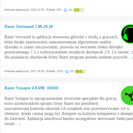
Freeware (darmowa) | 2015.12.01 | Pobrań: 601 |
(0)
|
Razer Surround 2.00.29.20
Razer Surround to aplikacja stworzona głównie z myślą o graczach,
która dzięki zastosowaniu zaawansowanym algorytmom analizy
dźwięku w czasie rzeczywistym, pozwala na tworzenie efektu dźwięku
przestrzennego 7.1 z wykorzystaniem zwykłych słuchawek 2.0. Co istotne, 
dla posiadaczy słuchawek firmy Razer program posiada nieduże przywile...
Freeware (darmowa) | 2017.10.03 | Pobrań: 5116 |
(0)
|
Razer Synapse 4.0.698
Razer Synapse to oprogramowanie stworzone specjalnie dla graczy,
które użytkownikom sprzętu firmy Razer ma umożliwić
zaawansowaną kontrolę ustawień ich urządzeń oraz przechowywanie ich w
chmurze, dzięki czemu mogą być dostępne na każdym komputerze z dostęp
do Internetu. Aplikacja umożliwia bardzo szczegółowe sterowanie funkcjam
(międ...