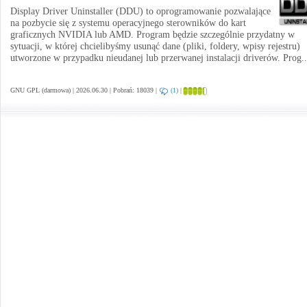
Display Driver Uninstaller (DDU) to oprogramowanie pozwalające
na pozbycie się z systemu operacyjnego sterowników do kart
graficznych NVIDIA lub AMD. Program będzie szczególnie przydatny w
sytuacji, w której chcielibyśmy usunąć dane (pliki, foldery, wpisy rejestru)
utworzone w przypadku nieudanej lub przerwanej instalacji driverów. Prog.
GNU GPL (darmowa) | 2026.06.30 | Pobrań: 18039 |
(1)
|