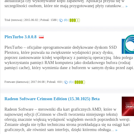
aktualizacja czy wykonywanie kopii zapasowej. Aplikacja przyda się w
szczególności osobom, które nie mają przygotowanej płyty ratunkow...
Trial (testowa) | 2015.06.02 | Pobrań: 1588 |
(0)
|
PlexTurbo 3.0.0.8
PlexTurbo – oficjalne oprogramowanie dedykowane dyskom SSD
Plextora, które pozwala na zwiększenie wydajności pracy dysku,
poprzez zastosowanie ścisłej współpracy z pamięcią operacyjną. Idea polega
wykorzystaniu pamięci RAM komputera jako dodatkowego bufora (rodzaj
pamięci cache), który wymienia dane z buforem w samym dysku przed zapi
Freeware (darmowa) | 2017.04.08 | Pobrań: 410 |
(1)
|
Radeon Software Crimson Edition (15.30.1025) Beta
Radeon Software – sterowniki dla kart graficznych AMD, które w
najnowszej edycji (Crimson w chwili tworzenia niniejszego tekstu)
oferują znacznie większą wydajność względem swoich poprzednich wersji.
Zmianie uległa nie tylko techniczna strona przekładająca się na osiągi kart
graficznych, ale również sam interfejs, dzięki któremu obsługa...