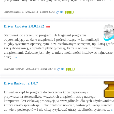
Freeware (darmowa) | 2022.02.18 | Pobrań: 2336 |
(1)
|
Driver Updater 2.8.0.1752
Sterownik do sprzętu to program lub fragment programu
odpowiadający za dane urządzenie i pośredniczący w komunikacji
między systemem operacyjnym, a zainstalowanym sprzętem, np. kartą grafic
kartą dźwiękową, chipsetem płyty głównej, kartą sieciową i innymi
urządzeniami. Zalecane jest, aby w miarę możliwości instalować najnowsze
dostę...
Shareware (testowa) | 2025.08.07 | Pobrań: 23744 |
(1)
|
DriverBackup! 2.1.0.7
DriverBackup! to program do tworzenia kopii zapasowej i
przywracania sterowników wszystkich urządzeń i usług naszego
komputera. Jest ciekawą propozycją w szczególności dla tych użytkowników
którzy często sprawdzają funkcjonalność nowych, testowych wersji sterown
do wielu podzespołów i nie chcą ryzykować utraty stabilności systemu, ...