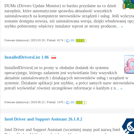
DUMo (Drivers Update Monitor) to bardzo przydatne na co dzień
narzędzie, które automatycznie sprawdza aktualność wszystkich
zainstalowanych na komputerze sterowników urządzeń i usług. Jeśli wykryta
zostanie dostępna nowsza, niż zainstalowana wersja, dzięki wbudowanej opcj
szybko pobierzemy właściwy instalator wprost ze strony producen...
Freeware (darmowa) | 2023.03.26 | Pobrań: 6174 |
(0)
|
InstalledDriversList 1.06
InstalledDriversList to prosty w obsłudze dodatek do systemu
operacyjnego, którego zadaniem jest wyświetlanie listy wszystkich
aktualnie zainstalowanych i działających sterowników usług i urządzeń w
systemie. Działanie aplikacji jest szybkie, a prócz samych nazw sterowników
potrafi wyświetlać również szczegółowe informacje o każdym z n...
Freeware (darmowa) | 2024.09.22 | Pobrań: 1470 |
(0)
|
Intel Driver and Support Assistant 26.1.0.2
Intel Driver and Support Assistant (wcześniej znany pod nazwą Intel