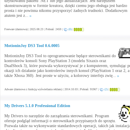
użytkowaniu pakietu .NET lub jego aktualizacjach. Jest narzędziem
skonstruowanym w formie kreatora, dzięki czemu jego obsługa jest bardzo
prosta i nie powinna nikomu przysporzyć żadnych trudności. Dodatkowym
atutem jest z...
Freeware (darmowa) | 2025.08.23 | Pobrań: 2459 |
(0)
|
MotioninJoy DS3 Tool 0.6.0005
MotioninJoy DS3 Tool to oprogramowanie będące sterownikami do
kontrolerów konsoli Sony PlayStation 3 (modelu Sixaxis oraz
DualShock 3), które pozwala wykorzystywać je z komputerem, symulując p
okazji ich działanie jako kontrolerów innych konsol (PlayStation 1 oraz 2, a
także Xboxa 360). Jest proste w użyciu, a kolorowy interfejs zwię...
Adware (darmowa z funkcją wyświetlania reklam) | 2014.10.03 | Pobrań: 91967 |
(2)
|
My Drivers 5.1.0 Professional Edition
My Drivers to narzędzie do zarządzania sterownikami. Program
oferuje podgląd informacji o sterownikach przypisanych do sprzętu.
Pozwala także na wykonywanie standardowych operacji, takich jak instalacj