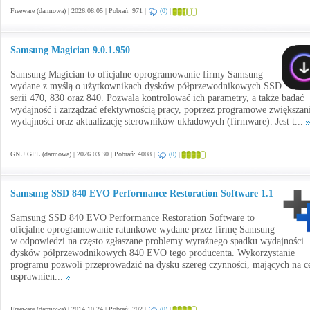
Freeware (darmowa) | 2026.08.05 | Pobrań: 971 |
(0)
|
Samsung Magician 9.0.1.950
Samsung Magician to oficjalne oprogramowanie firmy Samsung
wydane z myślą o użytkownikach dysków półprzewodnikowych SSD
serii 470, 830 oraz 840. Pozwala kontrolować ich parametry, a także badać
wydajność i zarządzać efektywnością pracy, poprzez programowe zwiększan
wydajności oraz aktualizację sterowników układowych (firmware). Jest t...
GNU GPL (darmowa) | 2026.03.30 | Pobrań: 4008 |
(0)
|
Samsung SSD 840 EVO Performance Restoration Software 1.1
Samsung SSD 840 EVO Performance Restoration Software to
oficjalne oprogramowanie ratunkowe wydane przez firmę Samsung
w odpowiedzi na często zgłaszane problemy wyraźnego spadku wydajności
dysków półprzewodnikowych 840 EVO tego producenta. Wykorzystanie
programu pozwoli przeprowadzić na dysku szereg czynności, mających na c
usprawnien...
Freeware (darmowa) | 2014.10.24 | Pobrań: 702 |
(0)
|