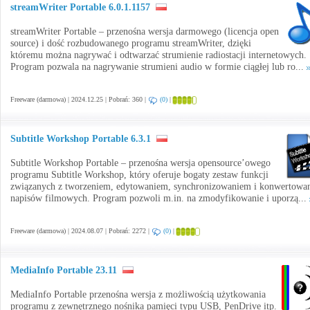
streamWriter Portable 6.0.1.1157
streamWriter Portable – przenośna wersja darmowego (licencja open
source) i dość rozbudowanego programu streamWriter, dzięki
któremu można nagrywać i odtwarzać strumienie radiostacji internetowych.
Program pozwala na nagrywanie strumieni audio w formie ciągłej lub ro...
Freeware (darmowa) | 2024.12.25 | Pobrań: 360 |
(0)
|
Subtitle Workshop Portable 6.3.1
Subtitle Workshop Portable – przenośna wersja opensource’owego
programu Subtitle Workshop, który oferuje bogaty zestaw funkcji
związanych z tworzeniem, edytowaniem, synchronizowaniem i konwertowa
napisów filmowych. Program pozwoli m.in. na zmodyfikowanie i uporzą...
Freeware (darmowa) | 2024.08.07 | Pobrań: 2272 |
(0)
|
MediaInfo Portable 23.11
MediaInfo Portable przenośna wersja z możliwością użytkowania
programu z zewnętrznego nośnika pamięci typu USB, PenDrive itp.