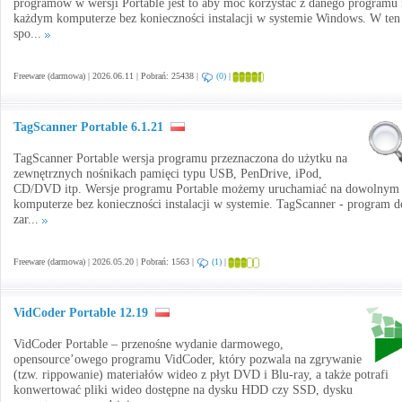
programów w wersji Portable jest to aby móc korzystać z danego programu 
każdym komputerze bez konieczności instalacji w systemie Windows. W ten
spo...
Freeware (darmowa) | 2026.06.11 | Pobrań: 25438 |
(0)
|
TagScanner Portable 6.1.21
TagScanner Portable wersja programu przeznaczona do użytku na
zewnętrznych nośnikach pamięci typu USB, PenDrive, iPod,
CD/DVD itp. Wersje programu Portable możemy uruchamiać na dowolnym
komputerze bez konieczności instalacji w systemie. TagScanner - program d
zar...
Freeware (darmowa) | 2026.05.20 | Pobrań: 1563 |
(1)
|
VidCoder Portable 12.19
VidCoder Portable – przenośne wydanie darmowego,
opensource’owego programu VidCoder, który pozwala na zgrywanie
(tzw. rippowanie) materiałów wideo z płyt DVD i Blu-ray, a także potrafi
konwertować pliki wideo dostępne na dysku HDD czy SSD, dysku