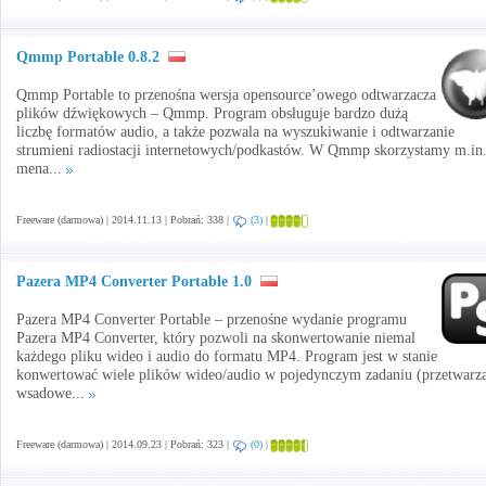
Qmmp Portable 0.8.2
Qmmp Portable to przenośna wersja opensource’owego odtwarzacza
plików dźwiękowych – Qmmp. Program obsługuje bardzo dużą
liczbę formatów audio, a także pozwala na wyszukiwanie i odtwarzanie
strumieni radiostacji internetowych/podkastów. W Qmmp skorzystamy m.in.
mena...
Freeware (darmowa) | 2014.11.13 | Pobrań: 338 |
(3)
|
Pazera MP4 Converter Portable 1.0
Pazera MP4 Converter Portable – przenośne wydanie programu
Pazera MP4 Converter, który pozwoli na skonwertowanie niemal
każdego pliku wideo i audio do formatu MP4. Program jest w stanie
konwertować wiele plików wideo/audio w pojedynczym zadaniu (przetwarz
wsadowe...
Freeware (darmowa) | 2014.09.23 | Pobrań: 323 |
(0)
|