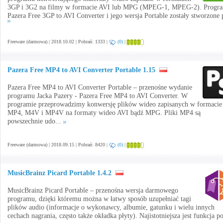
3GP i 3G2 na filmy w formacie AVI lub MPG (MPEG-1, MPEG-2). Progr
Pazera Free 3GP to AVI Converter i jego wersja Portable zostały stworzone p
Freeware (darmowa) | 2018.10.02 | Pobrań: 1333 |
(0)
|
Pazera Free MP4 to AVI Converter Portable 1.15
Pazera Free MP4 to AVI Converter Portable – przenośne wydanie
programu Jacka Pazery - Pazera Free MP4 to AVI Converter. W
programie przeprowadzimy konwersję plików wideo zapisanych w formacie
MP4, M4V i MP4V na formaty wideo AVI bądź MPG. Pliki MP4 są
powszechnie udo...
Freeware (darmowa) | 2018.09.15 | Pobrań: 8420 |
(0)
|
MusicBrainz Picard Portable 1.4.2
MusicBrainz Picard Portable – przenośna wersja darmowego
programu, dzięki któremu można w łatwy sposób uzupełniać tagi
plików audio (informacje o wykonawcy, albumie, gatunku i wielu innych
cechach nagrania, często także okładka płyty). Najistotniejsza jest funkcja p