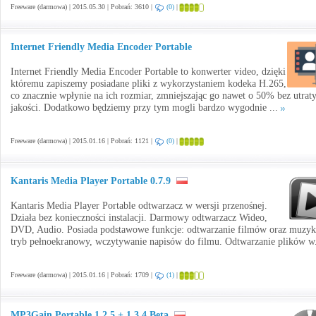
Freeware (darmowa) | 2015.05.30 | Pobrań: 3610 |
(0)
|
Internet Friendly Media Encoder Portable
Internet Friendly Media Encoder Portable to konwerter video, dzięki
któremu zapiszemy posiadane pliki z wykorzystaniem kodeka H.265,
co znacznie wpłynie na ich rozmiar, zmniejszając go nawet o 50% bez utrat
jakości. Dodatkowo będziemy przy tym mogli bardzo wygodnie ...
Freeware (darmowa) | 2015.01.16 | Pobrań: 1121 |
(0)
|
Kantaris Media Player Portable 0.7.9
Kantaris Media Player Portable odtwarzacz w wersji przenośnej.
Działa bez konieczności instalacji. Darmowy odtwarzacz Wideo,
DVD, Audio. Posiada podstawowe funkcje: odtwarzanie filmów oraz muzyk
tryb pełnoekranowy, wczytywanie napisów do filmu. Odtwarzanie plików w
Freeware (darmowa) | 2015.01.16 | Pobrań: 1709 |
(1)
|
MP3Gain Portable 1.2.5 + 1.3.4 Beta