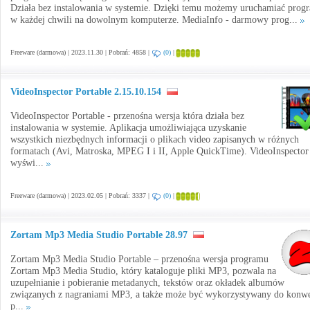
Działa bez instalowania w systemie. Dzięki temu możemy uruchamiać prog
w każdej chwili na dowolnym komputerze. MediaInfo - darmowy prog...
Freeware (darmowa) | 2023.11.30 | Pobrań: 4858 |
(0)
|
VideoInspector Portable 2.15.10.154
VideoInspector Portable - przenośna wersja która działa bez
instalowania w systemie. Aplikacja umożliwiająca uzyskanie
wszystkich niezbędnych informacji o plikach video zapisanych w różnych
formatach (Avi, Matroska, MPEG I i II, Apple QuickTime). VideoInspector
wyświ...
Freeware (darmowa) | 2023.02.05 | Pobrań: 3337 |
(0)
|
Zortam Mp3 Media Studio Portable 28.97
Zortam Mp3 Media Studio Portable – przenośna wersja programu
Zortam Mp3 Media Studio, który kataloguje pliki MP3, pozwala na
uzupełnianie i pobieranie metadanych, tekstów oraz okładek albumów
związanych z nagraniami MP3, a także może być wykorzystywany do konwe
p...