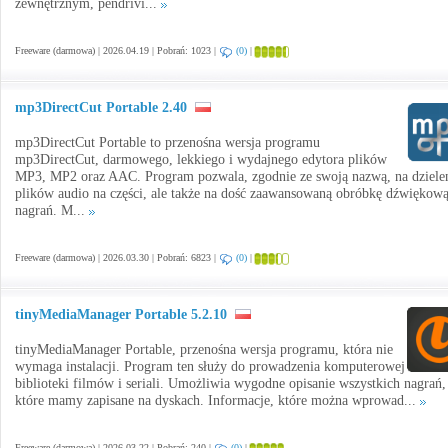
zewnętrznym, pendrivi...
Freeware (darmowa) | 2026.04.19 | Pobrań: 1023 |
(0)
|
mp3DirectCut Portable 2.40
mp3DirectCut Portable to przenośna wersja programu
mp3DirectCut, darmowego, lekkiego i wydajnego edytora plików
MP3, MP2 oraz AAC. Program pozwala, zgodnie ze swoją nazwą, na dziele
plików audio na części, ale także na dość zaawansowaną obróbkę dźwiękow
nagrań. M...
Freeware (darmowa) | 2026.03.30 | Pobrań: 6823 |
(0)
|
tinyMediaManager Portable 5.2.10
tinyMediaManager Portable, przenośna wersja programu, która nie
wymaga instalacji. Program ten służy do prowadzenia komputerowej
biblioteki filmów i seriali. Umożliwia wygodne opisanie wszystkich nagrań,
które mamy zapisane na dyskach. Informacje, które można wprowad...
Freeware (darmowa) | 2026.03.22 | Pobrań: 240 |
(0)
|