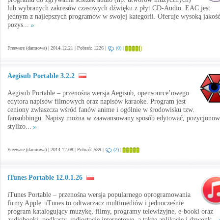
lub wybranych zakresów czasowych dźwięku z płyt CD-Audio. EAC jest
jednym z najlepszych programów w swojej kategorii. Oferuje wysoką jakoś
pozys...
Freeware (darmowa) | 2014.12.21 | Pobrań: 1226 |
(0)
|
Aegisub Portable 3.2.2
Aegisub Portable – przenośna wersja Aegisub, opensource’owego
edytora napisów filmowych oraz napisów karaoke. Program jest
ceniony zwłaszcza wśród fanów anime i ogólnie w środowisku tzw.
fansubbingu. Napisy można w zaawansowany sposób edytować, pozycjonow
stylizo...
Freeware (darmowa) | 2014.12.08 | Pobrań: 589 |
(2)
|
iTunes Portable 12.0.1.26
iTunes Portable – przenośna wersja popularnego oprogramowania
firmy Apple. iTunes to odtwarzacz multimediów i jednocześnie
program katalogujący muzykę, filmy, programy telewizyjne, e-booki oraz
audiobooki, podkasty, radiostacje internetowe, a także aplikacje i dzwonk...