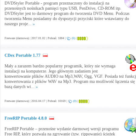
DVDStyler Portable - program przeznaczony do instalacji na
przenośnych nośnikach pamięci typu USB, PenDrive, CD-ROM itp.
DVDStyler jest to darmowy program do tworzenia DVD Menu. Podczas
tworzenia Menu posiadamy do dyspozycji przyciski które wstawiamy do
naszego proje...
Freeware (darmowa) | 2017.01.02 | Pobrań: 1884 |
(0)
|
CDex Portable 1.77
Mały a zarazem bardzo popularny programik, który nie wymaga
instalacji na komputerze. Jego głównym zadaniem jest
konwertowanie plików AUDIO na Mp3,WAV, Ogg, VGF. Posiada też funkcj
konwertowania z plików WAV na Mp3. Program ma możliwość łączenia się 
bazą danych wi...
Freeware (darmowa) | 2016.04.17 | Pobrań: 10169 |
(0)
|
FreeRIP Portable 4.8.0
FreeRIP Portable – przenośne wydanie darmowej wersji programu
Free RIP, który pozwala na zgrywanie (tzw. rippowanie) ścieżek