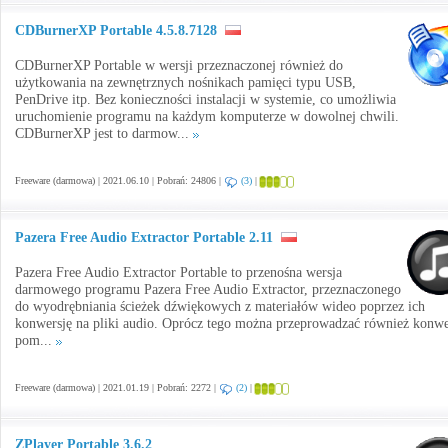
CDBurnerXP Portable 4.5.8.7128
CDBurnerXP Portable w wersji przeznaczonej również do
użytkowania na zewnętrznych nośnikach pamięci typu USB,
PenDrive itp. Bez konieczności instalacji w systemie, co umożliwia
uruchomienie programu na każdym komputerze w dowolnej chwili.
CDBurnerXP jest to darmow...
Freeware (darmowa) | 2021.06.10 | Pobrań: 24806 |
(3)
|
Pazera Free Audio Extractor Portable 2.11
Pazera Free Audio Extractor Portable to przenośna wersja
darmowego programu Pazera Free Audio Extractor, przeznaczonego
do wyodrębniania ścieżek dźwiękowych z materiałów wideo poprzez ich
konwersję na pliki audio. Oprócz tego można przeprowadzać również konwe
pom...
Freeware (darmowa) | 2021.01.19 | Pobrań: 2272 |
(2)
|
ZPlayer Portable 3.6.2