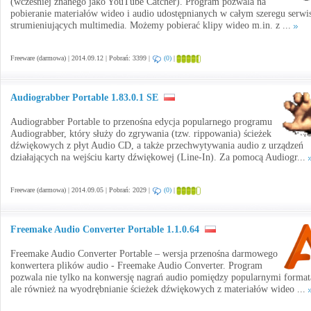
(wcześniej znanego jako YouTube Catcher). Program pozwala na
pobieranie materiałów wideo i audio udostępnianych w całym szeregu serw
strumieniujących multimedia. Możemy pobierać klipy wideo m.in. z ...
Freeware (darmowa) | 2014.09.12 | Pobrań: 3399 |
(0)
|
Audiograbber Portable 1.83.0.1 SE
Audiograbber Portable to przenośna edycja popularnego programu
Audiograbber, który służy do zgrywania (tzw. rippowania) ścieżek
dźwiękowych z płyt Audio CD, a także przechwytywania audio z urządzeń
działających na wejściu karty dźwiękowej (Line-In). Za pomocą Audiogr...
Freeware (darmowa) | 2014.09.05 | Pobrań: 2029 |
(0)
|
Freemake Audio Converter Portable 1.1.0.64
Freemake Audio Converter Portable – wersja przenośna darmowego
konwertera plików audio - Freemake Audio Converter. Program
pozwala nie tylko na konwersję nagrań audio pomiędzy popularnymi format
ale również na wyodrębnianie ścieżek dźwiękowych z materiałów wideo ...