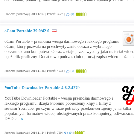
Freeware (darmowa) | 2014.12.07 | Pobrań: 3522 |
(0)
|
oCam Portable 39.0/42.0
oCam Portable – przenośna wersja darmowego i lekkiego programu
oCam, który pozwala na przechwytywanie obrazu z wybranego
obszaru ekranu komputera. Obraz zostaje przechwycony jako materiał wide
bądź plik graficzny. Dodatkowo podczas (lub oprócz) zapisu wideo można t
Freeware (darmowa) | 2014.11.26 | Pobrań: 4533 |
(1)
|
YouTube Downloader Portable 4.6.2.4279
YouTube Downloader Portable - wersja przenośna darmowego i
lekkiego programu, dzięki któremu pobierzemy klipy i filmy z
serwisu YouTube, po czym w razie potrzeby przekonwertujemy je na kilka
popularnych formatów wideo, obsługiwanych przez komputery, odtwarzacz
DVD c...
Freeware (darmowa) | 2014.11.24 | Pobrań: 750 |
(0)
|