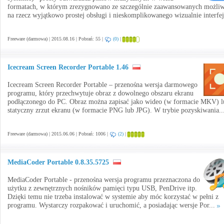
formatach, w którym zrezygnowano ze szczególnie zaawansowanych możliw
na rzecz wyjątkowo prostej obsługi i nieskomplikowanego wizualnie interfej
Freeware (darmowa) | 2015.08.16 | Pobrań: 55 |
(0)
|
Icecream Screen Recorder Portable 1.46
Icecream Screen Recorder Portable – przenośna wersja darmowego
programu, który przechwytuje obraz z dowolnego obszaru ekranu
podłączonego do PC. Obraz można zapisać jako wideo (w formacie MKV) l
statyczny zrzut ekranu (w formacie PNG lub JPG). W trybie pozyskiwania..
Freeware (darmowa) | 2015.06.06 | Pobrań: 1006 |
(2)
|
MediaCoder Portable 0.8.35.5725
MediaCoder Portable - przenośna wersja programu przeznaczona do
użytku z zewnętrznych nośników pamięci typu USB, PenDrive itp.
Dzięki temu nie trzeba instalować w systemie aby móc korzystać w pełni z
programu. Wystarczy rozpakować i uruchomić, a posiadając wersje Por...