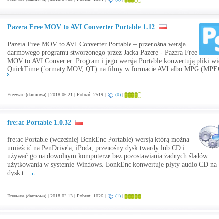
Pazera Free MOV to AVI Converter Portable 1.12
Pazera Free MOV to AVI Converter Portable – przenośna wersja
darmowego programu stworzonego przez Jacka Pazerę - Pazera Free
MOV to AVI Converter. Program i jego wersja Portable konwertują pliki wi
QuickTime (formaty MOV, QT) na filmy w formacie AVI albo MPG (MPEG
Freeware (darmowa) | 2018.06.21 | Pobrań: 2519 |
(0)
|
fre:ac Portable 1.0.32
fre:ac Portable (wcześniej BonkEnc Portable) wersja którą można
umieścić na PenDrive'a, iPoda, przenośny dysk twardy lub CD i
używać go na dowolnym komputerze bez pozostawiania żadnych śladów
użytkowania w systemie Windows. BonkEnc konwertuje płyty audio CD na
dysk t...
Freeware (darmowa) | 2018.03.13 | Pobrań: 1026 |
(1)
|