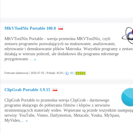
MKVToolNix Portable 100.0
MKVToolNix Portable - wersja przenośna MKVToolNix, czyli
zestawu programów pozwalających na muksowanie, analizowanie,
edytowanie i demuksowanie plików Matroska. Wszystkie programy z zesta
działają w wierszu poleceń, ale dodatkowo dla programu mkvmerge
przygotowano ...
Freeware (darmowa) | 2026.07.05 | Pobrań: 8134 |
(0)
|
ClipGrab Portable 3.9.15
ClipGrab Portable to przenośna wersja ClipGrab - darmowego
programu służącego do pobierania filmów i klipów z serwisów
strumieniujących materiały wideo. Wspierane są przede wszystkim następuj
serwisy: YouTube, Vimeo, Dailymotion, Metacafe, Youku, MySpass,
MyVideo,...