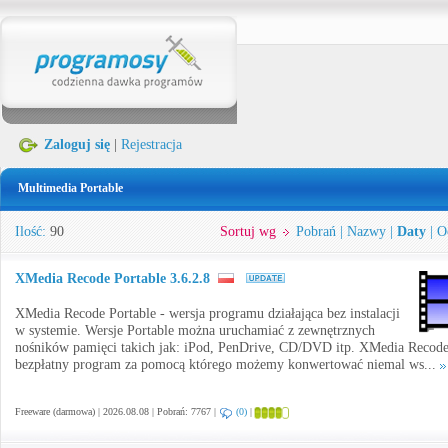
Zaloguj się
|
Rejestracja
Multimedia Portable
Ilość:
90
Sortuj wg
Pobrań
|
Nazwy
|
Daty
|
O
XMedia Recode Portable 3.6.2.8
XMedia Recode Portable - wersja programu działająca bez instalacji
w systemie. Wersje Portable można uruchamiać z zewnętrznych
nośników pamięci takich jak: iPod, PenDrive, CD/DVD itp. XMedia Recode
bezpłatny program za pomocą którego możemy konwertować niemal ws...
Freeware (darmowa) | 2026.08.08 | Pobrań: 7767 |
(0)
|