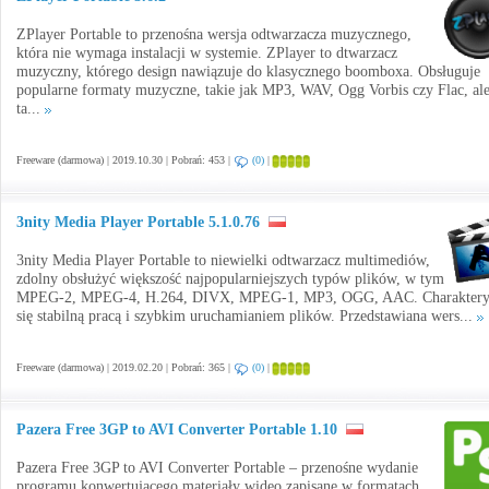
ZPlayer Portable to przenośna wersja odtwarzacza muzycznego,
która nie wymaga instalacji w systemie. ZPlayer to dtwarzacz
muzyczny, którego design nawiązuje do klasycznego boomboxa. Obsługuje
popularne formaty muzyczne, takie jak MP3, WAV, Ogg Vorbis czy Flac, al
ta...
Freeware (darmowa) | 2019.10.30 | Pobrań: 453 |
(0)
|
3nity Media Player Portable 5.1.0.76
3nity Media Player Portable to niewielki odtwarzacz multimediów,
zdolny obsłużyć większość najpopularniejszych typów plików, w tym
MPEG-2, MPEG-4, H.264, DIVX, MPEG-1, MP3, OGG, AAC. Charaktery
się stabilną pracą i szybkim uruchamianiem plików. Przedstawiana wers...
Freeware (darmowa) | 2019.02.20 | Pobrań: 365 |
(0)
|
Pazera Free 3GP to AVI Converter Portable 1.10
Pazera Free 3GP to AVI Converter Portable – przenośne wydanie
programu konwertującego materiały wideo zapisane w formatach