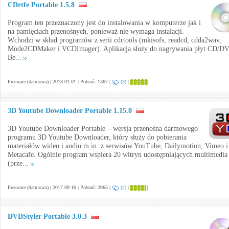
CDrtfe Portable 1.5.8
Program ten przeznaczony jest do instalowania w komputerze jak i
na pamięciach przenośnych, ponieważ nie wymaga instalacji.
Wchodzi w skład programów z serii cdrtools (mkisofs, readcd, cdda2wav,
Mode2CDMaker i VCDImager). Aplikacja służy do nagrywania płyt CD/D
Be...
Freeware (darmowa) | 2018.01.01 | Pobrań: 1367 |
(3)
|
3D Youtube Downloader Portable 1.15.0
3D Youtube Downloader Portable – wersja przenośna darmowego
programu 3D Youtube Downloader, który służy do pobierania
materiałów wideo i audio m.in. z serwisów YouTube, Dailymotion, Vimeo i
Metacafe. Ogólnie program wspiera 20 witryn udostępniających multimedia
(prze...
Freeware (darmowa) | 2017.09.16 | Pobrań: 2965 |
(2)
|
DVDStyler Portable 3.0.3