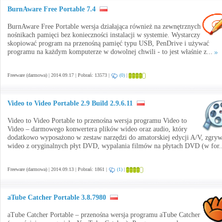
BurnAware Free Portable 7.4
BurnAware Free Portable wersja działająca również na zewnętrznych
nośnikach pamięci bez konieczności instalacji w systemie. Wystarczy
skopiować program na przenośną pamięć typu USB, PenDrive i używać
programu na każdym komputerze w dowolnej chwili - to jest właśnie z...
Freeware (darmowa) | 2014.09.17 | Pobrań: 13573 |
(0)
|
Video to Video Portable 2.9 Build 2.9.6.11
Video to Video Portable to przenośna wersja programu Video to
Video – darmowego konwertera plików wideo oraz audio, który
dodatkowo wyposażono w zestaw narzędzi do amatorskiej edycji A/V, zgryw
wideo z oryginalnych płyt DVD, wypalania filmów na płytach DVD (w for.
Freeware (darmowa) | 2014.09.13 | Pobrań: 1861 |
(1)
|
aTube Catcher Portable 3.8.7980
aTube Catcher Portable – przenośna wersja programu aTube Catcher