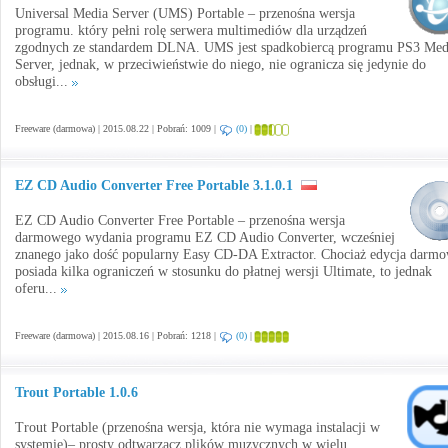
Universal Media Server (UMS) Portable – przenośna wersja
programu. który pełni rolę serwera multimediów dla urządzeń
zgodnych ze standardem DLNA. UMS jest spadkobiercą programu PS3 Med
Server, jednak, w przeciwieństwie do niego, nie ogranicza się jedynie do
obsługi...
Freeware (darmowa) | 2015.08.22 | Pobrań: 1009 |
(0)
|
EZ CD Audio Converter Free Portable 3.1.0.1
EZ CD Audio Converter Free Portable – przenośna wersja
darmowego wydania programu EZ CD Audio Converter, wcześniej
znanego jako dość popularny Easy CD-DA Extractor. Chociaż edycja darm
posiada kilka ograniczeń w stosunku do płatnej wersji Ultimate, to jednak
oferu...
Freeware (darmowa) | 2015.08.16 | Pobrań: 1218 |
(0)
|
Trout Portable 1.0.6
Trout Portable (przenośna wersja, która nie wymaga instalacji w
systemie)– prosty odtwarzacz plików muzycznych w wielu