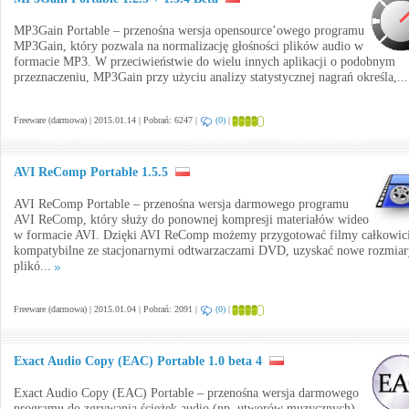
MP3Gain Portable – przenośna wersja opensource’owego programu
MP3Gain, który pozwala na normalizację głośności plików audio w
formacie MP3. W przeciwieństwie do wielu innych aplikacji o podobnym
przeznaczeniu, MP3Gain przy użyciu analizy statystycznej nagrań określa,..
Freeware (darmowa) | 2015.01.14 | Pobrań: 6247 |
(0)
|
AVI ReComp Portable 1.5.5
AVI ReComp Portable – przenośna wersja darmowego programu
AVI ReComp, który służy do ponownej kompresji materiałów wideo
w formacie AVI. Dzięki AVI ReComp możemy przygotować filmy całkowic
kompatybilne ze stacjonarnymi odtwarzaczami DVD, uzyskać nowe rozmiar
plikó...
Freeware (darmowa) | 2015.01.04 | Pobrań: 2091 |
(0)
|
Exact Audio Copy (EAC) Portable 1.0 beta 4
Exact Audio Copy (EAC) Portable – przenośna wersja darmowego
programu do zgrywania ścieżek audio (np. utworów muzycznych)