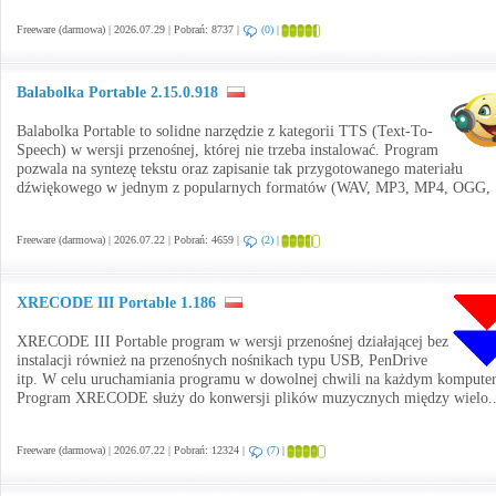
Freeware (darmowa) | 2026.07.29 | Pobrań: 8737 |
(0)
|
Balabolka Portable 2.15.0.918
Balabolka Portable to solidne narzędzie z kategorii TTS (Text-To-
Speech) w wersji przenośnej, której nie trzeba instalować. Program
pozwala na syntezę tekstu oraz zapisanie tak przygotowanego materiału
dźwiękowego w jednym z popularnych formatów (WAV, MP3, MP4, OGG, 
Freeware (darmowa) | 2026.07.22 | Pobrań: 4659 |
(2)
|
XRECODE III Portable 1.186
XRECODE III Portable program w wersji przenośnej działającej bez
instalacji również na przenośnych nośnikach typu USB, PenDrive
itp. W celu uruchamiania programu w dowolnej chwili na każdym komputer
Program XRECODE służy do konwersji plików muzycznych między wielo.
Freeware (darmowa) | 2026.07.22 | Pobrań: 12324 |
(7)
|