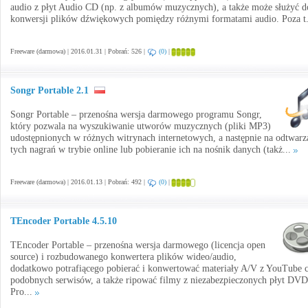
audio z płyt Audio CD (np. z albumów muzycznych), a także może służyć d
konwersji plików dźwiękowych pomiędzy różnymi formatami audio. Poza t
Freeware (darmowa) | 2016.01.31 | Pobrań: 526 |
(0)
|
Songr Portable 2.1
Songr Portable – przenośna wersja darmowego programu Songr,
który pozwala na wyszukiwanie utworów muzycznych (pliki MP3)
udostępnionych w różnych witrynach internetowych, a następnie na odtwarz
tych nagrań w trybie online lub pobieranie ich na nośnik danych (takż...
Freeware (darmowa) | 2016.01.13 | Pobrań: 492 |
(0)
|
TEncoder Portable 4.5.10
TEncoder Portable – przenośna wersja darmowego (licencja open
source) i rozbudowanego konwertera plików wideo/audio,
dodatkowo potrafiącego pobierać i konwertować materiały A/V z YouTube 
podobnych serwisów, a także ripować filmy z niezabezpieczonych płyt DVD
Pro...