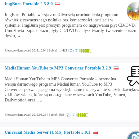
ImgBurn Portable 2.5.8.0
ImgBurn Portable wersja z możliwością uruchomienia programu
również z zewnętrznego nośnika bez konieczności instalacji w
systemie. ImgBurn jest prostym programem do nagrywania płyt CD/DVD.
Umożliwia: zapis obrazu płyty CD/DVD na dysk twardy, tworzenie obrazu
dysku, w...
Freeware (darmowa) | 2015.10.04 | Pobrań: 14413 |
(2)
|
MediaHuman YouTube to MP3 Converter Portable 3.2.9
MediaHuman YouTube to MP3 Converter Portable – przenośna
wersja darmowego programu MediaHuman YouTube to MP3
Converter, pozwalającego na wyodrębnianie i zapisywanie ścieżek dźwięko
z klipów wideo, które są udostępniane w serwisach YouTube, Vimeo,
Dailymotion oraz...
Freeware (darmowa) | 2015.08.26 | Pobrań: 999 |
(0)
|
Universal Media Server (UMS) Portable 5.0.1