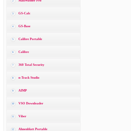
MailWasher Pro
2
GS-Calc
3
GS-Base
4
Calibre Portable
5
Calibre
6
360 Total Security
7
n-Track Studio
8
AIMP
9
VSO Downloader
10
Viber
11
Ahnenblatt Portable
12