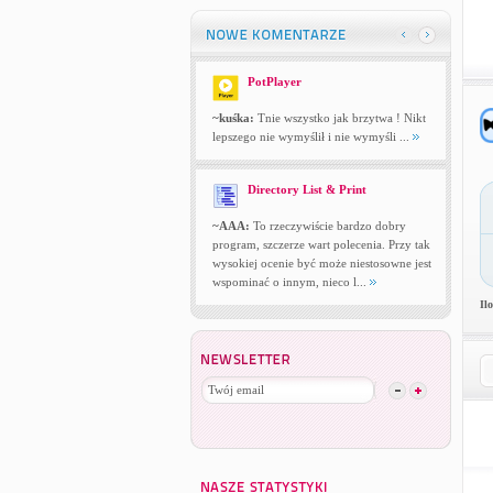
PotPlayer
~kuśka:
Tnie wszystko jak brzytwa ! Nikt
lepszego nie wymyślił i nie wymyśli ...
Directory List & Print
~AAA:
To rzeczywiście bardzo dobry
program, szczerze wart polecenia. Przy tak
wysokiej ocenie być może niestosowne jest
wspominać o innym, nieco l...
Il