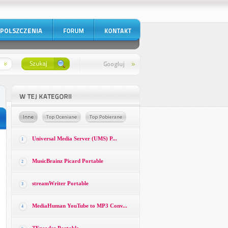
Universal Media Server (UMS) P...
1
MusicBrainz Picard Portable
2
streamWriter Portable
3
MediaHuman YouTube to MP3 Conv...
4