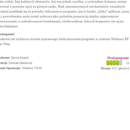
den widok: listę kolejnych elementów. Jest ona jednak czytelna, a wyświetlane kolumny można
ytować z poziomu opcji na górnym pasku. Brak zaawansowanych mechanizmów wizualnych
raźnie przekłada się na potrzeby obliczeniowe programu; jest to bardzo „lekka” aplikacja, przez
 z powodzeniem może zostać polecona jako pośrednia propozycja między najprostszymi
twarzaczami, a rozbudowanymi kombajnami, użytkownikom, których komputery nie są już
jwydajniejsze.
ymagania!
oducent nie wyklucza również poprawnego funkcjonowania programu w systemie Windows XP
az Vista.
oducent
:
Skwire Empire
Oceń program:
cencja
: Freeware (darmowa)
-
/5
stem Operacyjny
:
Windows 7/8/10
Ocena:
4
(
1
głosów)