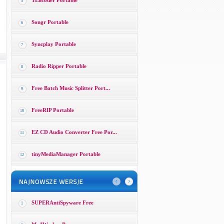
TEncoder Portable
5
Songr Portable
6
Syncplay Portable
7
Radio Ripper Portable
8
Free Batch Music Splitter Port...
9
FreeRIP Portable
10
EZ CD Audio Converter Free Por...
11
tinyMediaManager Portable
12
SUPERAntiSpyware Free
1