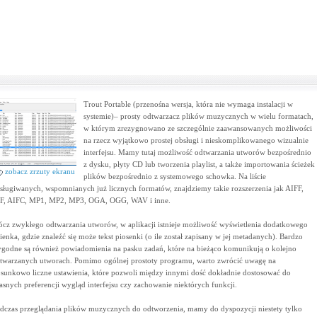
Trout Portable (przenośna wersja, która nie wymaga instalacji w
systemie)– prosty odtwarzacz plików muzycznych w wielu formatach,
w którym zrezygnowano ze szczególnie zaawansowanych możliwości
na rzecz wyjątkowo prostej obsługi i nieskomplikowanego wizualnie
interfejsu. Mamy tutaj możliwość odtwarzania utworów bezpośrednio
z dysku, płyty CD lub tworzenia playlist, a także importowania ścieżek
zobacz zrzuty ekranu
plików bezpośrednio z systemowego schowka. Na liście
sługiwanych, wspomnianych już licznych formatów, znajdziemy takie rozszerzenia jak AIFF,
F, AIFC, MP1, MP2, MP3, OGA, OGG, WAV i inne.
ócz zwykłego odtwarzania utworów, w aplikacji istnieje możliwość wyświetlenia dodatkowego
ienka, gdzie znaleźć się może tekst piosenki (o ile został zapisany w jej metadanych). Bardzo
godne są również powiadomienia na pasku zadań, które na bieżąco komunikują o kolejno
twarzanych utworach. Pomimo ogólnej prostoty programu, warto zwrócić uwagę na
osunkowo liczne ustawienia, które pozwoli między innymi dość dokładnie dostosować do
asnych preferencji wygląd interfejsu czy zachowanie niektórych funkcji.
dczas przeglądania plików muzycznych do odtworzenia, mamy do dyspozycji niestety tylko