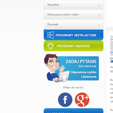
Narzędzia
Odtwarzacze audio i wideo
Pozostałe
ob
AI
Pr
ok
Dołącz do nas na:
wy
od
st
wł
Po