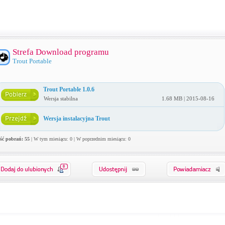
Strefa Download programu
Trout Portable
Trout Portable 1.0.6
Wersja stabilna
1.68 MB | 2015-08-16
Wersja instalacyjna Trout
ość pobrań: 55
| W tym miesiącu: 0 | W poprzednim miesiącu: 0
0