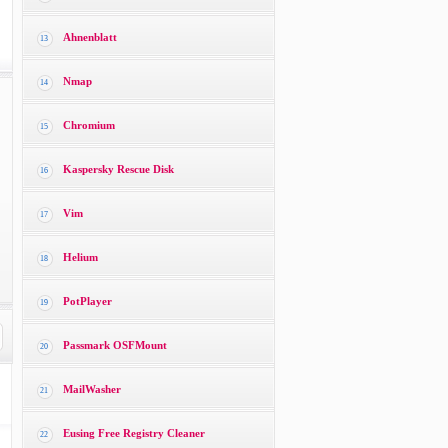
Ahnenblatt
13
Nmap
14
Chromium
15
Kaspersky Rescue Disk
16
Vim
17
Helium
18
PotPlayer
19
Passmark OSFMount
20
MailWasher
21
Eusing Free Registry Cleaner
22