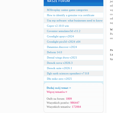
je
ed
M3liveplay casino game categories
wy
co
How to identify a genuine vca certificate
od
Usa erp software: what businesses need to know
na
Copre v2.10.0 win
W
Coventor semulator3d v11.2
Pr
Crosslight apsys v2024
or
Crosslight pics3d v2024 x64
Datamine.discover v2024
Pr
Deform 14.0
Li
Dental wings dwos v2021
Sy
Deswik nova v2026.3
Deswik suite v2026.1
Dgb earth sciences opendtect v7.0.8
Dhi mike zero v2025
Dodaj swój temat
Więcej tematów
Osób na forum:
1809
Wszystkich postów:
986447
Wszystkich tematów:
172064