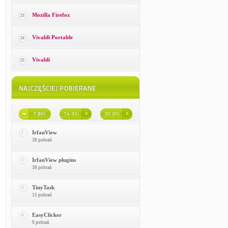
Mozilla Firefox
23
Vivaldi Portable
24
Vivaldi
25
IrfanView
1
38 pobrań
IrfanView plugins
2
38 pobrań
TinyTask
3
15 pobrań
EasyClicker
4
9 pobrań