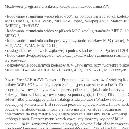
Możliwości programu w zakresie kodowania i dekodowania A/V:
• kodowanie strumienia wideo plików AVI za pomocą następujących kodek
XviD, DivX 3, H.264, WMV, MPEG4-FFmpeg, S-Mpeg 4 v. 2, Motion JP
(MJPEG), HuffYUV,
• kodowanie strumienia wideo w plikach MPG według standardu MPEG-1 l
MPEG-2,
• kodowanie strumienia audio przy wykorzystaniu kodeków MP3 (Lame), 
AC3, AAC, WMA, PCM 16-bit,
• obsługa kodowania wielowątkowego podczas kodowania z użyciem H.264
• kodowanie dwuprzebiegowe - zwiększa jakość wideo i zmniejsza rozmiar 
wyjściowego,
• dekodowanie popularnych kodeków A/V używanych przy tworzeniu plikó
MP4: MPEG-4 AVC/H.264, VC-1, XviD, AC3, DTS, AAC, MP3 i innych.
Pazera Free 3GP to AVI Converter Portable może konwertować większą licz
plików 3GP i 3G2 w pojedynczym zadaniu (przetwarzanie wsadowe). Do
programu wprowadzimy zarówno poszczególne pliki, jak i całe foldery z
kolekcją filmów. Dane wprowadzamy za pomocą opcji „Dodaj Pliki” lub „
folder” albo przeciągając pliki i katalogi z Eksploratora Windows do listy
operacyjnej konwertera. Lista robocza pozwala wybrać, które z filmów zost
poddane transkodowaniu, informuje nas o nazwie, katalogu i rozmiarze
dołączonych do niej materiałów, a także pokazuje aktualny status konwersji
każdego z nich. Poprzez menu kontekstowe listy możemy wykonać kilka
operacji – m.in. zaznaczyć wszystkie pozycje, odwrócić aktualne zaznaczeni
uruchomić konwersję zaznaczonych materiałów, usunąć je z listy lub wyświe