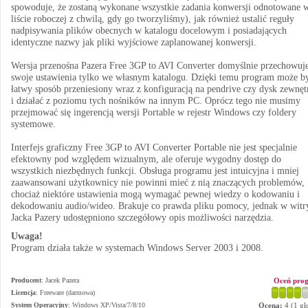
spowoduje, że zostaną wykonane wszystkie zadania konwersji odnotowane 
liście roboczej z chwilą, gdy go tworzyliśmy), jak również ustalić reguły
nadpisywania plików obecnych w katalogu docelowym i posiadających
identyczne nazwy jak pliki wyjściowe zaplanowanej konwersji.
Wersja przenośna Pazera Free 3GP to AVI Converter domyślnie przechowuj
swoje ustawienia tylko we własnym katalogu. Dzięki temu program może b
łatwy sposób przeniesiony wraz z konfiguracją na pendrive czy dysk zewnęt
i działać z poziomu tych nośników na innym PC. Oprócz tego nie musimy
przejmować się ingerencją wersji Portable w rejestr Windows czy foldery
systemowe.
Interfejs graficzny Free 3GP to AVI Converter Portable nie jest specjalnie
efektowny pod względem wizualnym, ale oferuje wygodny dostęp do
wszystkich niezbędnych funkcji. Obsługa programu jest intuicyjna i mniej
zaawansowani użytkownicy nie powinni mieć z nią znaczących problemów,
chociaż niektóre ustawienia mogą wymagać pewnej wiedzy o kodowaniu i
dekodowaniu audio/wideo. Brakuje co prawda pliku pomocy, jednak w witr
Jacka Pazery udostępniono szczegółowy opis możliwości narzędzia.
Uwaga!
Program działa także w systemach Windows Server 2003 i 2008.
Producent
:
Jacek Pazera
Oceń pro
Licencja
: Freeware (darmowa)
System Operacyjny
:
Windows XP/Vista/7/8/10
Ocena:
4
(
1
gł