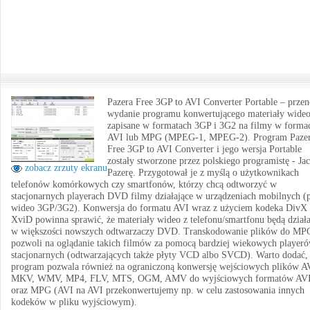
Pazera Free 3GP to AVI Converter Portable – prze
wydanie programu konwertującego materiały wide
zapisane w formatach 3GP i 3G2 na filmy w forma
AVI lub MPG (MPEG-1, MPEG-2). Program Paze
Free 3GP to AVI Converter i jego wersja Portable
zostały stworzone przez polskiego programistę - Ja
zobacz zrzuty ekranu
Pazerę. Przygotował je z myślą o użytkownikach
telefonów komórkowych czy smartfonów, którzy chcą odtworzyć w
stacjonarnych playerach DVD filmy działające w urządzeniach mobilnych (p
wideo 3GP/3G2). Konwersja do formatu AVI wraz z użyciem kodeka DivX 
XviD powinna sprawić, że materiały wideo z telefonu/smartfonu będą dział
w większości nowszych odtwarzaczy DVD. Transkodowanie plików do MP
pozwoli na oglądanie takich filmów za pomocą bardziej wiekowych player
stacjonarnych (odtwarzających także płyty VCD albo SVCD). Warto dodać,
program pozwala również na ograniczoną konwersję wejściowych plików A
MKV, WMV, MP4, FLV, MTS, OGM, AMV do wyjściowych formatów AV
oraz MPG (AVI na AVI przekonwertujemy np. w celu zastosowania innych
kodeków w pliku wyjściowym).