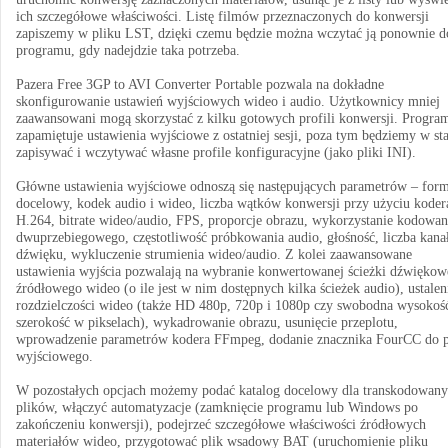
ich szczegółowe właściwości. Listę filmów przeznaczonych do konwersji
zapiszemy w pliku LST, dzięki czemu będzie można wczytać ją ponownie d
programu, gdy nadejdzie taka potrzeba.
Pazera Free 3GP to AVI Converter Portable pozwala na dokładne
skonfigurowanie ustawień wyjściowych wideo i audio. Użytkownicy mniej
zaawansowani mogą skorzystać z kilku gotowych profili konwersji. Progra
zapamiętuje ustawienia wyjściowe z ostatniej sesji, poza tym będziemy w st
zapisywać i wczytywać własne profile konfiguracyjne (jako pliki INI).
Główne ustawienia wyjściowe odnoszą się następujących parametrów – form
docelowy, kodek audio i wideo, liczba wątków konwersji przy użyciu koder
H.264, bitrate wideo/audio, FPS, proporcje obrazu, wykorzystanie kodowan
dwuprzebiegowego, częstotliwość próbkowania audio, głośność, liczba kan
dźwięku, wykluczenie strumienia wideo/audio. Z kolei zaawansowane
ustawienia wyjścia pozwalają na wybranie konwertowanej ścieżki dźwiękow
źródłowego wideo (o ile jest w nim dostępnych kilka ścieżek audio), ustalen
rozdzielczości wideo (także HD 480p, 720p i 1080p czy swobodna wysokość
szerokość w pikselach), wykadrowanie obrazu, usunięcie przeplotu,
wprowadzenie parametrów kodera FFmpeg, dodanie znacznika FourCC do p
wyjściowego.
W pozostałych opcjach możemy podać katalog docelowy dla transkodowan
plików, włączyć automatyzacje (zamknięcie programu lub Windows po
zakończeniu konwersji), podejrzeć szczegółowe właściwości źródłowych
materiałów wideo, przygotować plik wsadowy BAT (uruchomienie pliku