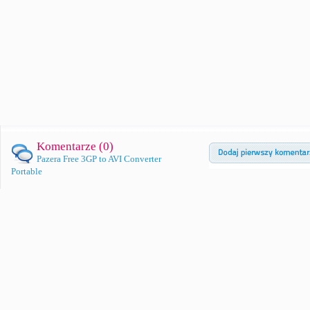
Komentarze (
0
)
Pazera Free 3GP to AVI Converter
Portable