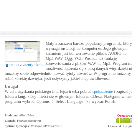
Mały a zarazem bardzo popularny programik, który
wymaga instalacji na komputerze. Jego głównym
zadaniem jest konwertowanie plików AUDIO na
Mp3,WAV, Ogg, VGF. Posiada też funkcję
konwertowania z plików WAV na Mp3. Program m
zobacz zrzuty ekranu
możliwość łączenia się z bazą danych więc dzięki 
możemy sobie odpowiednio nazwać tytuły utworów. W programie możemy 
robić korektę dźwięku, jeśli usłyszymy jakieś nieprawidłowości.
Uwaga!
W celu uzyskania polskiego interfejsu trzeba pobrać
spolszczenie
i zapisać j
folderu lang, który mieści się w głównym folderze CDexa. Następnie w me
programu wybrać: Options -> Select Language -> i wybrać Polish.
Producent
:
Albert Faber
Oceń pro
Licencja
: Freeware (darmowa)
System Operacyjny
:
Windows XP/Vista/7/8/10
Ocena:
4.3
(
7
gł