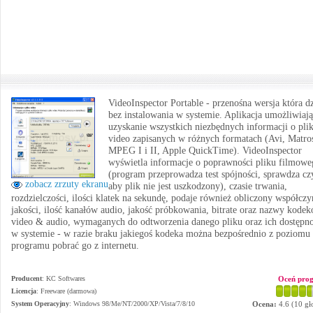
VideoInspector Portable - przenośna wersja która dz
bez instalowania w systemie. Aplikacja umożliwiaj
uzyskanie wszystkich niezbędnych informacji o pli
video zapisanych w różnych formatach (Avi, Matro
MPEG I i II, Apple QuickTime). VideoInspector
wyświetla informacje o poprawności pliku filmowe
(program przeprowadza test spójności, sprawdza cz
zobacz zrzuty ekranu
aby plik nie jest uszkodzony), czasie trwania,
rozdzielczości, ilości klatek na sekundę, podaje również obliczony współczy
jakości, ilość kanałów audio, jakość próbkowania, bitrate oraz nazwy kode
video & audio, wymaganych do odtworzenia danego pliku oraz ich dostępn
w systemie - w razie braku jakiegoś kodeka można bezpośrednio z poziomu
programu pobrać go z internetu.
Producent
:
KC Softwares
Oceń pro
Licencja
: Freeware (darmowa)
System Operacyjny
:
Windows 98/Me/NT/2000/XP/Vista/7/8/10
Ocena:
4.6
(
10
gł