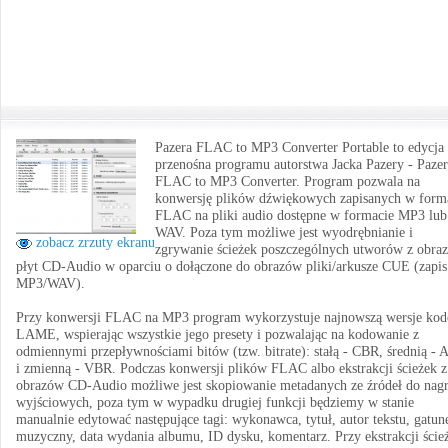
Pazera FLAC to MP3 Converter Portable to edycja
przenośna programu autorstwa Jacka Pazery - Paze
FLAC to MP3 Converter. Program pozwala na
konwersję plików dźwiękowych zapisanych w form
FLAC na pliki audio dostępne w formacie MP3 lub
WAV. Poza tym możliwe jest wyodrębnianie i
zobacz zrzuty ekranu
zgrywanie ścieżek poszczególnych utworów z obra
płyt CD-Audio w oparciu o dołączone do obrazów pliki/arkusze CUE (zapis
MP3/WAV).
Przy konwersji FLAC na MP3 program wykorzystuje najnowszą wersje kod
LAME, wspierając wszystkie jego presety i pozwalając na kodowanie z
odmiennymi przepływnościami bitów (tzw. bitrate): stałą - CBR, średnią -
i zmienną - VBR. Podczas konwersji plików FLAC albo ekstrakcji ścieżek z
obrazów CD-Audio możliwe jest skopiowanie metadanych ze źródeł do nag
wyjściowych, poza tym w wypadku drugiej funkcji będziemy w stanie
manualnie edytować następujące tagi: wykonawca, tytuł, autor tekstu, gatun
muzyczny, data wydania albumu, ID dysku, komentarz. Przy ekstrakcji ście