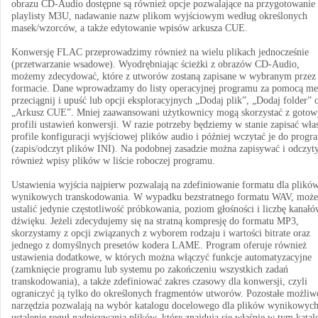
obrazu CD-Audio dostępne są również opcje pozwalające na przygotowanie
playlisty M3U, nadawanie nazw plikom wyjściowym według określonych
masek/wzorców, a także edytowanie wpisów arkusza CUE.
Konwersję FLAC przeprowadzimy również na wielu plikach jednocześnie
(przetwarzanie wsadowe). Wyodrębniając ścieżki z obrazów CD-Audio,
możemy zdecydować, które z utworów zostaną zapisane w wybranym przez
formacie. Dane wprowadzamy do listy operacyjnej programu za pomocą me
przeciągnij i upuść lub opcji eksploracyjnych „Dodaj plik”, „Dodaj folder” 
„Arkusz CUE”. Mniej zaawansowani użytkownicy mogą skorzystać z gotow
profili ustawień konwersji. W razie potrzeby będziemy w stanie zapisać wła
profile konfiguracji wyjściowej plików audio i później wczytać je do progr
(zapis/odczyt plików INI). Na podobnej zasadzie można zapisywać i odczyt
również wpisy plików w liście roboczej programu.
Ustawienia wyjścia najpierw pozwalają na zdefiniowanie formatu dla plikó
wynikowych transkodowania. W wypadku bezstratnego formatu WAV, moż
ustalić jedynie częstotliwość próbkowania, poziom głośności i liczbę kanał
dźwięku. Jeżeli zdecydujemy się na stratną kompresję do formatu MP3,
skorzystamy z opcji związanych z wyborem rodzaju i wartości bitrate oraz
jednego z domyślnych presetów kodera LAME. Program oferuje również
ustawienia dodatkowe, w których można włączyć funkcje automatyzacyjne
(zamknięcie programu lub systemu po zakończeniu wszystkich zadań
transkodowania), a także zdefiniować zakres czasowy dla konwersji, czyli
ograniczyć ją tylko do określonych fragmentów utworów. Pozostałe możliw
narzędzia pozwalają na wybór katalogu docelowego dla plików wynikowych
ustalenie reguł nadpisywania plików, które znajdują się właśnie w tym katal