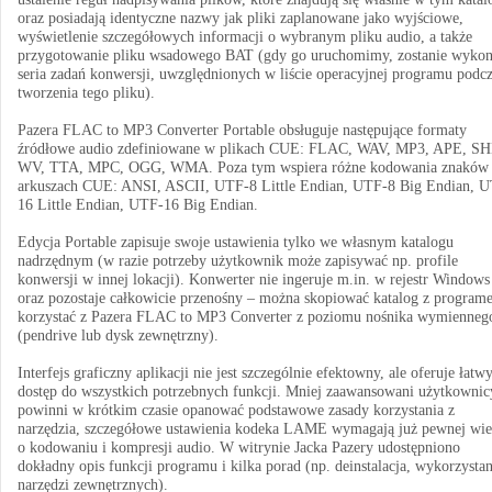
oraz posiadają identyczne nazwy jak pliki zaplanowane jako wyjściowe,
wyświetlenie szczegółowych informacji o wybranym pliku audio, a także
przygotowanie pliku wsadowego BAT (gdy go uruchomimy, zostanie wyko
seria zadań konwersji, uwzględnionych w liście operacyjnej programu podc
tworzenia tego pliku).
Pazera FLAC to MP3 Converter Portable obsługuje następujące formaty
źródłowe audio zdefiniowane w plikach CUE: FLAC, WAV, MP3, APE, SH
WV, TTA, MPC, OGG, WMA. Poza tym wspiera różne kodowania znaków
arkuszach CUE: ANSI, ASCII, UTF-8 Little Endian, UTF-8 Big Endian, 
16 Little Endian, UTF-16 Big Endian.
Edycja Portable zapisuje swoje ustawienia tylko we własnym katalogu
nadrzędnym (w razie potrzeby użytkownik może zapisywać np. profile
konwersji w innej lokacji). Konwerter nie ingeruje m.in. w rejestr Windows
oraz pozostaje całkowicie przenośny – można skopiować katalog z program
korzystać z Pazera FLAC to MP3 Converter z poziomu nośnika wymienneg
(pendrive lub dysk zewnętrzny).
Interfejs graficzny aplikacji nie jest szczególnie efektowny, ale oferuje łatw
dostęp do wszystkich potrzebnych funkcji. Mniej zaawansowani użytkownic
powinni w krótkim czasie opanować podstawowe zasady korzystania z
narzędzia, szczegółowe ustawienia kodeka LAME wymagają już pewnej wi
o kodowaniu i kompresji audio. W witrynie Jacka Pazery udostępniono
dokładny opis funkcji programu i kilka porad (np. deinstalacja, wykorzystan
narzędzi zewnętrznych).