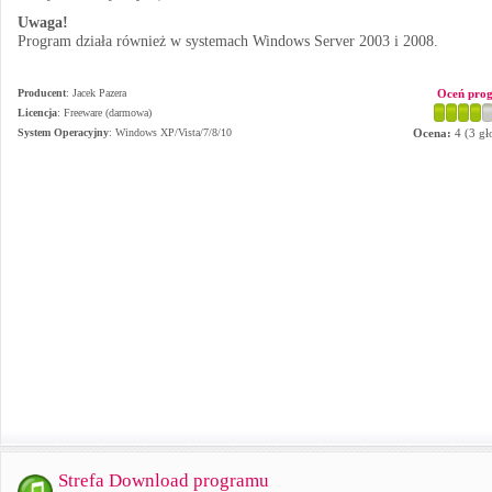
Uwaga!
Program działa również w systemach Windows Server 2003 i 2008.
Producent
:
Jacek Pazera
Oceń pro
Licencja
: Freeware (darmowa)
System Operacyjny
:
Windows XP/Vista/7/8/10
Ocena:
4
(
3
gł
Strefa Download programu