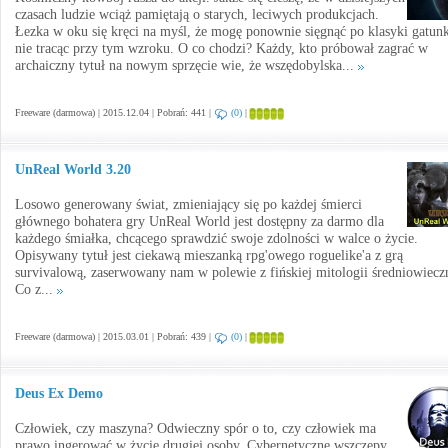
czasach ludzie wciąż pamiętają o starych, leciwych produkcjach.
Łezka w oku się kręci na myśl, że mogę ponownie sięgnąć po klasyki gatun
nie tracąc przy tym wzroku. O co chodzi? Każdy, kto próbował zagrać w
archaiczny tytuł na nowym sprzęcie wie, że wszędobylska...
Freeware (darmowa) | 2015.12.04 | Pobrań: 441 |
(0)
|
UnReal World 3.20
Losowo generowany świat, zmieniający się po każdej śmierci
głównego bohatera gry UnReal World jest dostępny za darmo dla
każdego śmiałka, chcącego sprawdzić swoje zdolności w walce o życie.
Opisywany tytuł jest ciekawą mieszanką rpg'owego roguelike'a z grą
survivalową, zaserwowany nam w polewie z fińskiej mitologii średniowiecz
Co z...
Freeware (darmowa) | 2015.03.01 | Pobrań: 439 |
(0)
|
Deus Ex Demo
Człowiek, czy maszyna? Odwieczny spór o to, czy człowiek ma
prawo ingerować w życie drugiej osoby. Cybernetyczne wszczepy