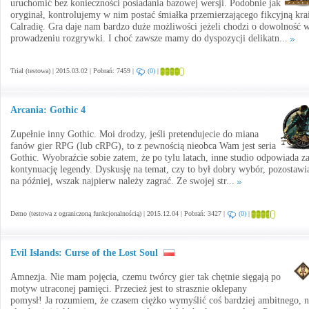
uruchomić bez konieczności posiadania bazowej wersji. Podobnie jak
oryginał, kontrolujemy w nim postać śmiałka przemierzającego fikcyjną kra
Calradię. Gra daje nam bardzo duże możliwości jeżeli chodzi o dowolność 
prowadzeniu rozgrywki. I choć zawsze mamy do dyspozycji delikatn...
Trial (testowa) | 2015.03.02 | Pobrań: 7459 |
(0)
|
Arcania: Gothic 4
Zupełnie inny Gothic. Moi drodzy, jeśli pretendujecie do miana
fanów gier RPG (lub cRPG), to z pewnością nieobca Wam jest seria
Gothic. Wyobraźcie sobie zatem, że po tylu latach, inne studio odpowiada z
kontynuację legendy. Dyskusję na temat, czy to był dobry wybór, pozostaw
na później, wszak najpierw należy zagrać. Ze swojej str...
Demo (testowa z ograniczoną funkcjonalnością) | 2015.12.04 | Pobrań: 3427 |
(0)
|
Evil Islands: Curse of the Lost Soul
Amnezja. Nie mam pojęcia, czemu twórcy gier tak chętnie sięgają po
motyw utraconej pamięci. Przecież jest to strasznie oklepany
pomysł! Ja rozumiem, że czasem ciężko wymyślić coś bardziej ambitnego, 