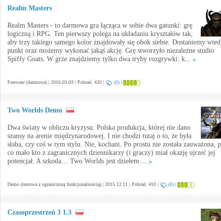
Realm Masters
Realm Masters - to darmowa gra łącząca w sobie dwa gatunki: grę
logiczną i RPG. Ten pierwszy polega na układaniu kryształów tak,
aby trzy takiego samego kolor znajdowały się obok siebie. Dostaniemy wte
punkt oraz możemy wykonać jakąś akcję. Grę stworzyło niezależne studio
Spiffy Goats. W grze znajdziemy tylko dwa tryby rozgrywki: k...
Freeware (darmowa) | 2016.03.03 | Pobrań: 420 |
(0)
|
Two Worlds Demo
Dwa światy w obliczu kryzysu. Polska produkcja, której nie dano
szansy na arenie międzynarodowej. I nie chodzi tutaj o to, że była
słaba, czy coś w tym stylu. Nie, kochani. Po prostu nie została zauważona, 
co mało kto z zagranicznych dziennikarzy (i graczy) miał okazję ujrzeć jej
potencjał. A szkoda… Two Worlds jest dziełem ...
Demo (testowa z ograniczoną funkcjonalnością) | 2015.12.11 | Pobrań: 418 |
(0)
|
Czasoprzestrzeń 3 1.3