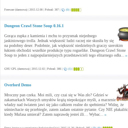
Freeware (darmowa) | 2015.12.08 | Pobrań: 387 |
(0)
|
Dungeon Crawl Stone Soup 0.16.1
Gorąca zupka z kamienia i mchu to przysmak niejednego
jaskiniowego trolla. Jednak większość ludzi raczej nie skusiła by się
na podobny deser. Podobnie, jak większość niedzielnych graczy szerokim
łukiem obchodzi wszelkie produkcje typu roguelike. Dungeon Crawl Stone
Soup to jeden z najpopularniejszych przedstawicieli tego elitarnego odła...
GNU GPL (darmowa) | 2015.12.02 | Pobrań: 386 |
(1)
|
Overlord Demo
Mroczny pan czeka. Moi mili, czy czai się w Was zło? Gdzieś w
zakamarkach Waszych umysłów krążą niepokojące myśli, a marzenie
władzy nad światem jawi się jako całkiem realne do spełnienia? Widzę, że
uśmiechacie się przebiegle, zatem zadam ostatnie pytanie. Czy NIE płakaliśc
kiedy Mufasa umierał? Zatem naprawdę jesteś źli… Wybac...
Demo (testowa z ograniczoną funkcjonalnością) | 2015.11.20 | Pobrań: 385 |
(0)
|