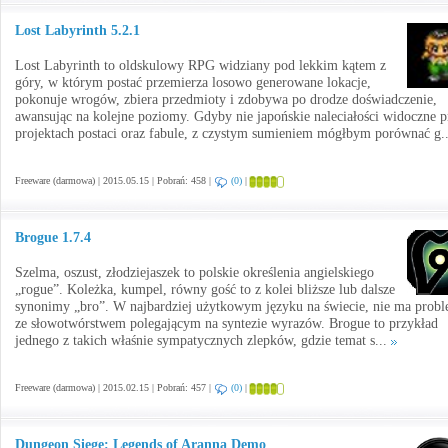
Lost Labyrinth 5.2.1
Lost Labyrinth to oldskulowy RPG widziany pod lekkim kątem z
góry, w którym postać przemierza losowo generowane lokacje,
pokonuje wrogów, zbiera przedmioty i zdobywa po drodze doświadczenie,
awansując na kolejne poziomy. Gdyby nie japońskie naleciałości widoczne p
projektach postaci oraz fabule, z czystym sumieniem mógłbym porównać g.
Freeware (darmowa) | 2015.05.15 | Pobrań: 458 |
(0)
|
Brogue 1.7.4
Szelma, oszust, złodziejaszek to polskie określenia angielskiego
„rogue”. Koleżka, kumpel, równy gość to z kolei bliższe lub dalsze
synonimy „bro”. W najbardziej użytkowym języku na świecie, nie ma prob
ze słowotwórstwem polegającym na syntezie wyrazów. Brogue to przykład
jednego z takich właśnie sympatycznych zlepków, gdzie temat s...
Freeware (darmowa) | 2015.02.15 | Pobrań: 457 |
(0)
|
Dungeon Siege: Legends of Aranna Demo