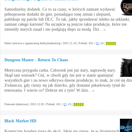
Samodzielny dodatek. Co to za czasy, w których zamiast wydawać
pełnoprawne dodatki do gier, posiadające tonę zmian i ulepszeń,
publikuje się patche lub DLC. To tak, jakby sprzedawać mleko na szklanki,
zamiast całego kartonu! Na szczęście są jeszcze takie produkcje, które nie
zmieniły starych zasad i nie podążają ślepo za modą. Dzi...
Demo (testowa z ograniczoną funkcjonalnością) | 2015.11.16 | Pobrań: 452 |
(0)
|
Dungeon Master - Return To Chaos
Mistyczna przygoda czeka. Człowiek jest już stary, naprawdę stary.
Skąd tani wniosek? Cóż, w chwili gdy nie jest w stanie spamiętać
wszystkich gier i na nowo odkrywa dawne produkcje, to znak, że coś się dzi
Zwłaszcza, gdy cieszy się jak dziecko, gdy dostanie pikselowaty tytuł do
testowania. I wiecie co? Dobrze mi z tym! W dzis...
Freeware (darmowa) | 2015.12.05 | Pobrań: 451 |
(0)
|
Black Market HD
Kosmiczny kowboj rusza do akcji. Jakże się cieszę, że w dzisiejszych