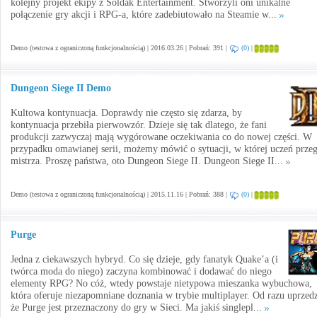
kolejny projekt ekipy z Soldak Entertainment. Stworzyli oni unikalne
połączenie gry akcji i RPG-a, które zadebiutowało na Steamie w...
Demo (testowa z ograniczoną funkcjonalnością) | 2016.03.26 | Pobrań: 391 |
(0)
|
Dungeon Siege II Demo
Kultowa kontynuacja. Doprawdy nie często się zdarza, by
kontynuacja przebiła pierwowzór. Dzieje się tak dlatego, że fani
produkcji zazwyczaj mają wygórowane oczekiwania co do nowej części. W
przypadku omawianej serii, możemy mówić o sytuacji, w której uczeń przeg
mistrza. Proszę państwa, oto Dungeon Siege II. Dungeon Siege II...
Demo (testowa z ograniczoną funkcjonalnością) | 2015.11.16 | Pobrań: 388 |
(0)
|
Purge
Jedna z ciekawszych hybryd. Co się dzieje, gdy fanatyk Quake’a (i
twórca moda do niego) zaczyna kombinować i dodawać do niego
elementy RPG? No cóż, wtedy powstaje nietypowa mieszanka wybuchowa,
która oferuje niezapomniane doznania w trybie multiplayer. Od razu uprzed
że Purge jest przeznaczony do gry w Sieci. Ma jakiś singlepl...