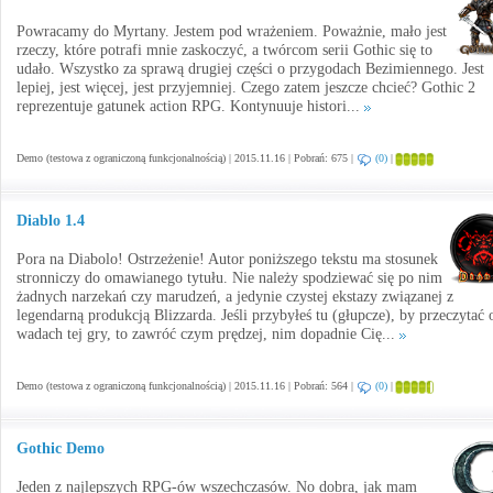
Powracamy do Myrtany. Jestem pod wrażeniem. Poważnie, mało jest
rzeczy, które potrafi mnie zaskoczyć, a twórcom serii Gothic się to
udało. Wszystko za sprawą drugiej części o przygodach Bezimiennego. Jest
lepiej, jest więcej, jest przyjemniej. Czego zatem jeszcze chcieć? Gothic 2
reprezentuje gatunek action RPG. Kontynuuje histori...
Demo (testowa z ograniczoną funkcjonalnością) | 2015.11.16 | Pobrań: 675 |
(0)
|
Diablo 1.4
Pora na Diabolo! Ostrzeżenie! Autor poniższego tekstu ma stosunek
stronniczy do omawianego tytułu. Nie należy spodziewać się po nim
żadnych narzekań czy marudzeń, a jedynie czystej ekstazy związanej z
legendarną produkcją Blizzarda. Jeśli przybyłeś tu (głupcze), by przeczytać 
wadach tej gry, to zawróć czym prędzej, nim dopadnie Cię...
Demo (testowa z ograniczoną funkcjonalnością) | 2015.11.16 | Pobrań: 564 |
(0)
|
Gothic Demo
Jeden z najlepszych RPG-ów wszechczasów. No dobra, jak mam