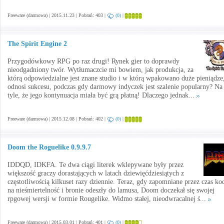
Freeware (darmowa) | 2015.11.23 | Pobrań: 403 |
(0)
|
The Spirit Engine 2
Przygodówkowy RPG po raz drugi! Rynek gier to doprawdy
nieodgadniony twór. Wytłumaczcie mi bowiem, jak produkcja, za
którą odpowiedzialne jest znane studio i w którą wpakowano duże pieniądze,
odnosi sukcesu, podczas gdy darmowy indyczek jest szalenie popularny? Na
tyle, że jego kontynuacja miała być grą płatną! Dlaczego jednak...
Freeware (darmowa) | 2015.12.08 | Pobrań: 402 |
(0)
|
Doom the Roguelike 0.9.9.7
IDDQD, IDKFA. Te dwa ciągi literek wklepywane były przez
większość graczy dorastających w latach dziewięćdziesiątych z
częstotliwością kilkuset razy dziennie. Teraz, gdy zapomniane przez czas ko
na nieśmiertelność i bronie odeszły do lamusa, Doom doczekał się swojej
rpgowej wersji w formie Rougelike. Widmo stałej, nieodwracalnej ś...
Freeware (darmowa) | 2015.03.01 | Pobrań: 401 |
(0)
|