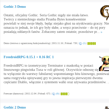
Gothic 3 Demo
Ostatni, oficjalny Gothic. Seria Gothic nigdy nie miała łatwo.
Twórcy z niemieckiego studia Piranha Bytes konsekwentnie
powielali w niej swoje błędy, będąc niejako głusi na utyskiwania graczy. Nie
oznacza to jednak, że ich gry były słabe, a wręcz przeciwnie – do tej pory
posiadają oddanych fanów. Zobaczmy zatem ostatnie, prawdziwe pr...
Demo (testowa z ograniczoną funkcjonalnością) | 2015.11.16 | Pobrań: 739 |
(1)
|
FreedroidRPG 0.15.1 + 0.16 RC 1
FreedroidRPG to izometryczny Terminator z maskotką w postaci
linuxowego pingwinka Tuxa w roli głównej. Oczywiście odnoszę się
tu wyłącznie do warstwy fabularnej wspomnianego hitu kinowego, poniewa
sama rozgrywka opisywanej gry to jawna inspiracja pierwszymi dwoma
częściami Diablo, włącznie z systemem walki oraz używania przedmiotów. .
Freeware (darmowa) | 2015.12.04 | Pobrań: 675 |
(0)
|
Gothic 2 Demo