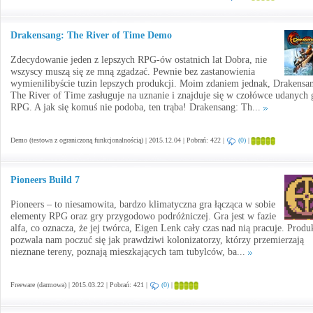
Drakensang: The River of Time Demo
Zdecydowanie jeden z lepszych RPG-ów ostatnich lat Dobra, nie
wszyscy muszą się ze mną zgadzać. Pewnie bez zastanowienia
wymienilibyście tuzin lepszych produkcji. Moim zdaniem jednak, Drakensa
The River of Time zasługuje na uznanie i znajduje się w czołówce udanych 
RPG. A jak się komuś nie podoba, ten trąba! Drakensang: Th...
Demo (testowa z ograniczoną funkcjonalnością) | 2015.12.04 | Pobrań: 422 |
(0)
|
Pioneers Build 7
Pioneers – to niesamowita, bardzo klimatyczna gra łącząca w sobie
elementy RPG oraz gry przygodowo podróżniczej. Gra jest w fazie
alfa, co oznacza, że jej twórca, Eigen Lenk cały czas nad nią pracuje. Produ
pozwala nam poczuć się jak prawdziwi kolonizatorzy, którzy przemierzają
nieznane tereny, poznają mieszkających tam tubylców, ba...
Freeware (darmowa) | 2015.03.22 | Pobrań: 421 |
(0)
|