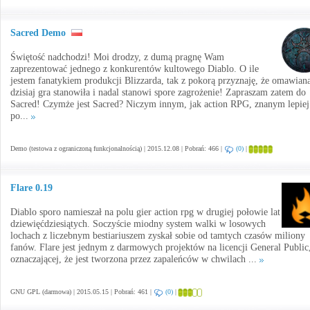
Sacred Demo
Świętość nadchodzi! Moi drodzy, z dumą pragnę Wam
zaprezentować jednego z konkurentów kultowego Diablo. O ile
jestem fanatykiem produkcji Blizzarda, tak z pokorą przyznaję, że omawian
dzisiaj gra stanowiła i nadal stanowi spore zagrożenie! Zapraszam zatem do
Sacred! Czymże jest Sacred? Niczym innym, jak action RPG, znanym lepiej
po...
Demo (testowa z ograniczoną funkcjonalnością) | 2015.12.08 | Pobrań: 466 |
(0)
|
Flare 0.19
Diablo sporo namieszał na polu gier action rpg w drugiej połowie lat
dziewięćdziesiątych. Soczyście miodny system walki w losowych
lochach z liczebnym bestiariuszem zyskał sobie od tamtych czasów miliony
fanów. Flare jest jednym z darmowych projektów na licencji General Public
oznaczającej, że jest tworzona przez zapaleńców w chwilach ...
GNU GPL (darmowa) | 2015.05.15 | Pobrań: 461 |
(0)
|