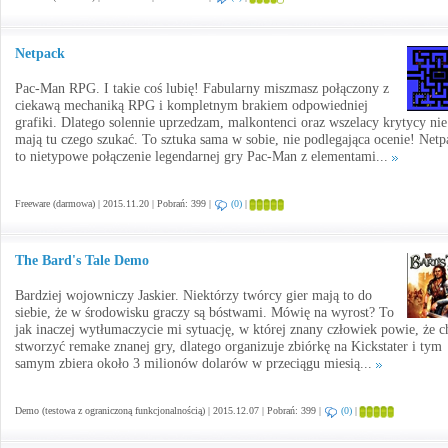
Netpack
Pac-Man RPG. I takie coś lubię! Fabularny miszmasz połączony z
ciekawą mechaniką RPG i kompletnym brakiem odpowiedniej
grafiki. Dlatego solennie uprzedzam, malkontenci oraz wszelacy krytycy nie
mają tu czego szukać. To sztuka sama w sobie, nie podlegająca ocenie! Netp
to nietypowe połączenie legendarnej gry Pac-Man z elementami...
Freeware (darmowa) | 2015.11.20 | Pobrań: 399 |
(0)
|
The Bard's Tale Demo
Bardziej wojowniczy Jaskier. Niektórzy twórcy gier mają to do
siebie, że w środowisku graczy są bóstwami. Mówię na wyrost? To
jak inaczej wytłumaczycie mi sytuację, w której znany człowiek powie, że c
stworzyć remake znanej gry, dlatego organizuje zbiórkę na Kickstater i tym
samym zbiera około 3 milionów dolarów w przeciągu miesią...
Demo (testowa z ograniczoną funkcjonalnością) | 2015.12.07 | Pobrań: 399 |
(0)
|