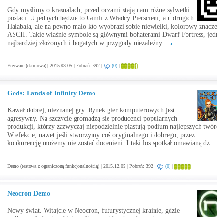
Gdy myślimy o krasnalach, przed oczami stają nam różne sylwetki
postaci. U jednych będzie to Gimli z Władcy Pierścieni, a u drugich
Hałabała, ale na pewno mało kto wyobrazi sobie niewielki, kolorowy znacz
ASCII. Takie właśnie symbole są głównymi bohaterami Dwarf Fortress, jedn
najbardziej złożonych i bogatych w przygody niezależny...
Freeware (darmowa) | 2015.03.05 | Pobrań: 392 |
(0)
|
Gods: Lands of Infinity Demo
Kawał dobrej, nieznanej gry. Rynek gier komputerowych jest
agresywny. Na szczycie gromadzą się producenci popularnych
produkcji, którzy zazwyczaj niepodzielnie piastują podium najlepszych twó
W efekcie, nawet jeśli stworzymy coś oryginalnego i dobrego, przez
konkurencję możemy nie zostać docenieni. I taki los spotkał omawianą dz..
Demo (testowa z ograniczoną funkcjonalnością) | 2015.12.05 | Pobrań: 392 |
(0)
|
Neocron Demo
Nowy świat. Witajcie w Neocron, futurystycznej krainie, gdzie