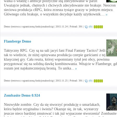
walka o władzę i ambicje polityczne idą zdecydowanie w parze.
Uważajcie jednak, chętnych i chciwych zdecydowanie nie brakuje. Neocron 
sieciowa produkcja cRPG, która zrzesza tysiące graczy w jednym miejscu.
Głównego celu brakuje, o wszystkim decyduje każdy użytkownik....
Demo (testowa z ograniczoną funkcjonalnością) | 2015.11.24 | Pobrań: 391 |
(0)
|
Flamberge Demo
Taktyczny RPG. Czy są na sali jacyś fani Final Fantasy Tactics? Jeśli
tak to wiedzcie, że niżej opisywana produkcja czerpie garściami z tej
klasycznej gry. Cała reszta, której wspomniany tytuł jest obcy, powinna
przygotować się na solidną dawkę kombinowania. Witajcie w Flamberge, gd
rozum jest najskuteczniejszą bronią. To unika...
Demo (testowa z ograniczoną funkcjonalnością) | 2015.11.25 | Pobrań: 391 |
(0)
|
Zombasite Demo 0.924
Niezwykłe zombie. Czy da się stworzyć produkcję o umarlakach,
która będzie oryginalna i świeża? Okazuje się, że tak, wystarczy
jeszcze nieco bardziej zmutować i tak już wypaczone stworzenia! Zombasite