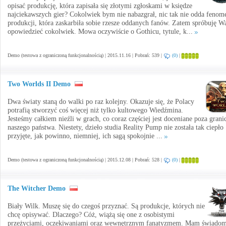
opisać produkcję, która zapisała się złotymi zgłoskami w księdze
najciekawszych gier? Cokolwiek bym nie nabazgrał, nic tak nie odda fenom
produkcji, która zaskarbiła sobie rzesze oddanych fanów. Zatem spróbuję 
opowiedzieć cokolwiek. Mowa oczywiście o Gothicu, tytule, k...
Demo (testowa z ograniczoną funkcjonalnością) | 2015.11.16 | Pobrań: 539 |
(0)
|
Two Worlds II Demo
Dwa światy staną do walki po raz kolejny. Okazuje się, że Polacy
potrafią stworzyć coś więcej niż tylko kultowego Wiedźmina.
Jesteśmy całkiem nieźli w grach, co coraz częściej jest doceniane poza gran
naszego państwa. Niestety, dzieło studia Reality Pump nie została tak ciepło
przyjęte, jak powinno, niemniej, ich sagą spokojnie ...
Demo (testowa z ograniczoną funkcjonalnością) | 2015.12.08 | Pobrań: 528 |
(0)
|
The Witcher Demo
Biały Wilk. Muszę się do czegoś przyznać. Są produkcje, których nie
chcę opisywać. Dlaczego? Cóż, wiążą się one z osobistymi
przeżyciami, oczekiwaniami oraz wewnętrznym fanatyzmem. Mam świadom