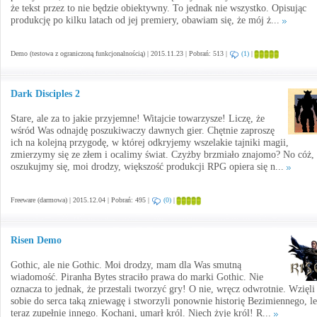
że tekst przez to nie będzie obiektywny. To jednak nie wszystko. Opisując
produkcję po kilku latach od jej premiery, obawiam się, że mój ż...
Demo (testowa z ograniczoną funkcjonalnością) | 2015.11.23 | Pobrań: 513 |
(1)
|
Dark Disciples 2
Stare, ale za to jakie przyjemne! Witajcie towarzysze! Liczę, że
wśród Was odnajdę poszukiwaczy dawnych gier. Chętnie zaproszę
ich na kolejną przygodę, w której odkryjemy wszelakie tajniki magii,
zmierzymy się ze złem i ocalimy świat. Czyżby brzmiało znajomo? No cóż, 
oszukujmy się, moi drodzy, większość produkcji RPG opiera się n...
Freeware (darmowa) | 2015.12.04 | Pobrań: 495 |
(0)
|
Risen Demo
Gothic, ale nie Gothic. Moi drodzy, mam dla Was smutną
wiadomość. Piranha Bytes straciło prawa do marki Gothic. Nie
oznacza to jednak, że przestali tworzyć gry! O nie, wręcz odwrotnie. Wzięli
sobie do serca taką zniewagę i stworzyli ponownie historię Bezimiennego, l
teraz zupełnie innego. Kochani, umarł król. Niech żyje król! R...