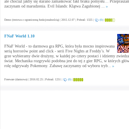
ale chociaż jakby się starano zamaskować fakt braku pomysłu… Przepraszam
zaczynam od marudzenia. Evil Islands: Klątwa Zagubionej ...
Demo (testowa z ograniczoną funkcjonalnością) | 2015.12.07 | Pobrań: 1325 |
(0)
|
FNaF World 1.10
FNaF World - to darmowa gra RPG, która była mocno inspirowana
serią horrorów point and click - serii Five Nights at Freddy’s. W
grze wybieramy dwie drużyny, w każdej po cztery postaci i idziemy zwiedz
świat. Mechanika rozgrywki podobna jest do tej z gier RPG, w których głó
rolę odgrywały Pokemony. Zabawę zaczynamy od wyboru tryb...
Freeware (darmowa) | 2016.02.25 | Pobrań: 1251 |
(0)
|