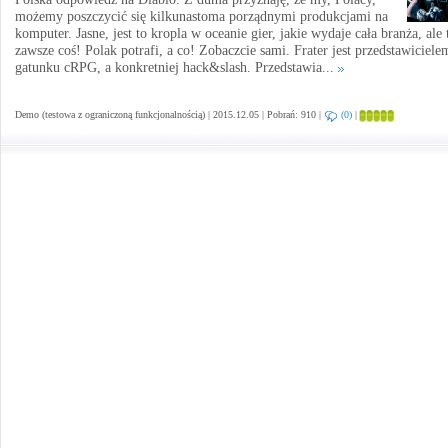
możemy poszczycić się kilkunastoma porządnymi produkcjami na
komputer. Jasne, jest to kropla w oceanie gier, jakie wydaje cała branża, ale 
zawsze coś! Polak potrafi, a co! Zobaczcie sami. Frater jest przedstawiciele
gatunku cRPG, a konkretniej hack&slash. Przedstawia...
Demo (testowa z ograniczoną funkcjonalnością) | 2015.12.05 | Pobrań: 910 |
(0)
|