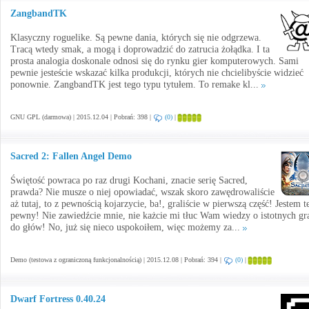
ZangbandTK
Klasyczny roguelike. Są pewne dania, których się nie odgrzewa.
Tracą wtedy smak, a mogą i doprowadzić do zatrucia żołądka. I ta
prosta analogia doskonale odnosi się do rynku gier komputerowych. Sami
pewnie jesteście wskazać kilka produkcji, których nie chcielibyście widzieć
ponownie. ZangbandTK jest tego typu tytułem. To remake kl...
GNU GPL (darmowa) | 2015.12.04 | Pobrań: 398 |
(0)
|
Sacred 2: Fallen Angel Demo
Świętość powraca po raz drugi Kochani, znacie serię Sacred,
prawda? Nie musze o niej opowiadać, wszak skoro zawędrowaliście
aż tutaj, to z pewnością kojarzycie, ba!, graliście w pierwszą część! Jestem t
pewny! Nie zawiedźcie mnie, nie każcie mi tłuc Wam wiedzy o istotnych gr
do głów! No, już się nieco uspokoiłem, więc możemy za...
Demo (testowa z ograniczoną funkcjonalnością) | 2015.12.08 | Pobrań: 394 |
(0)
|
Dwarf Fortress 0.40.24