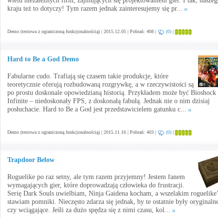
wielu niezależnych firm, zajmujących się projektowaniem gier. I tak, nasze
kraju też to dotyczy! Tym razem jednak zainteresujemy się pr...
Demo (testowa z ograniczoną funkcjonalnością) | 2015.12.05 | Pobrań: 408 |
(0)
|
Hard to Be a God Demo
Fabularne cudo. Trafiają się czasem takie produkcje, które
teoretycznie oferują rozbudowaną rozgrywkę, a w rzeczywistości są
po prostu doskonale opowiedzianą historią. Przykładem może być Bioshock
Infinite – niedoskonały FPS, z doskonałą fabułą. Jednak nie o nim dzisiaj
posłuchacie. Hard to Be a God jest przedstawicielem gatunku c...
Demo (testowa z ograniczoną funkcjonalnością) | 2015.11.16 | Pobrań: 403 |
(0)
|
Trapdoor Below
Roguelike po raz setny, ale tym razem przyjemny! Jestem fanem
wymagających gier, które doprowadzają człowieka do frustracji.
Serię Dark Souls uwielbiam, Ninja Gaidena kocham, a wszelakim roguelik
stawiam pomniki. Nieczęsto zdarza się jednak, by te ostatnie były oryginaln
czy wciągające. Jeśli za dużo spędza się z nimi czasu, kol...