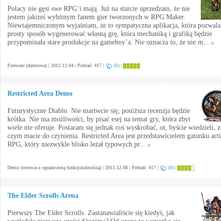
Polacy nie gęsi swe RPG’i mają. Już na starcie uprzedzam, że nie
jestem jakimś wybitnym fanem gier tworzonych w RPG Maker.
Niewtajemniczonym wyjaśniam, że to sympatyczna aplikacja, która pozwal
prosty sposób wygenerować własną grę, która mechaniką i grafiką będzie
przypominała stare produkcje na gameboy’a. Nie oznacza to, że nie m...
Freeware (darmowa) | 2015.12.04 | Pobrań: 417 |
(0)
|
Restricted Area Demo
Futurystyczne Diablo. Nie martwcie się, poniższa recenzja będzie
krótka. Nie ma możliwości, by pisać esej na temat gry, która zbyt
wiele nie oferuje. Postaram się jednak coś wyskrobać, ot, byście wiedzieli, z
czym macie do czynienia. Restricted Area jest przedstawicielem gatunku act
RPG, który niezwykle blisko leżał typowych pr...
Demo (testowa z ograniczoną funkcjonalnością) | 2015.12.08 | Pobrań: 417 |
(0)
|
The Elder Scrolls Arena
Pierwszy The Elder Scrolls. Zastanawialiście się kiedyś, jak