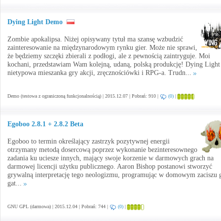
Dying Light Demo
Zombie apokalipsa. Niżej opisywany tytuł ma szansę wzbudzić
zainteresowanie na międzynarodowym rynku gier. Może nie sprawi,
że będziemy szczęki zbierali z podłogi, ale z pewnością zaintryguje. Moi
kochani, przedstawiam Wam kolejną, udaną, polską produkcję! Dying Light
nietypowa mieszanka gry akcji, zręcznościówki i RPG-a. Trudn...
Demo (testowa z ograniczoną funkcjonalnością) | 2015.12.07 | Pobrań: 910 |
(0)
|
Egoboo 2.8.1 + 2.8.2 Beta
Egoboo to termin określający zastrzyk pozytywnej energii
otrzymany metodą dosercową poprzez wykonanie bezinteresownego
zadania ku uciesze innych, mający swoje korzenie w darmowych grach na
darmowej licencji użytku publicznego. Aaron Bishop postanowi stworzyć
grywalną interpretację tego neologizmu, programując w domowym zaciszu g
gat...
GNU GPL (darmowa) | 2015.12.04 | Pobrań: 744 |
(0)
|