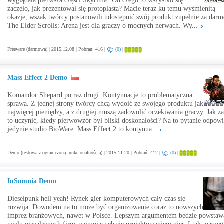
wyglądała pierwsza części Skyrima? Od czego to wszystko się
zaczęło, jak prezentował się protoplasta? Macie teraz ku temu wyśmienitą
okazje, wszak twórcy postanowili udostępnić swój produkt zupełnie za darm
The Elder Scrolls: Arena jest dla graczy o mocnych nerwach. Wy...
Freeware (darmowa) | 2015.12.08 | Pobrań: 416 |
(0)
|
Mass Effect 2 Demo
Komandor Shepard po raz drugi. Kontynuacje to problematyczna
sprawa. Z jednej strony twórcy chcą wydoić ze swojego produktu jak
najwięcej pieniędzy, a z drugiej muszą zadowolić oczekiwania graczy. Jak z
to uczynić, kiedy pierwowzór był bliski doskonałości? Na to pytanie odpow
jedynie studio BioWare. Mass Effect 2 to kontynua...
Demo (testowa z ograniczoną funkcjonalnością) | 2015.11.20 | Pobrań: 412 |
(0)
|
InSomnia Demo
Dieselpunk hell yeah! Rynek gier komputerowych cały czas się
rozwija. Dowodem na to może być organizowanie coraz to nowszych
imprez branżowych, nawet w Polsce. Lepszym argumentem będzie powstaw