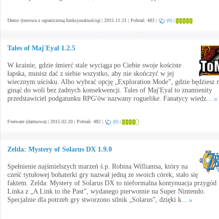
Demo (testowa z ograniczoną funkcjonalnością) | 2015.11.21 | Pobrań: 483 |
(0)
|
Tales of Maj'Eyal 1.2.5
W krainie, gdzie śmierć stale wyciąga po Ciebie swoje kościste
łapska, musisz dać z siebie wszystko, aby nie skończyć w jej
wiecznym uścisku. Albo wybrać opcję „Exploration Mode”, gdzie będziesz 
ginąć do woli bez żadnych konsekwencji. Tales of Maj'Eyal to znamienity
przedstawiciel podgatunku RPG'ów nazwany roguelike. Fanatycy wiedz...
Freeware (darmowa) | 2015.02.20 | Pobrań: 482 |
(0)
|
Zelda: Mystery of Solarus DX 1.9.0
Spełnienie najśmielszych marzeń ś.p. Robina Williamsa, który na
cześć tytułowej bohaterki gry nazwał jedną ze swoich córek, stało się
faktem. Zelda: Mystery of Solarus DX to nieformalna kontynuacja przygód
Linka z „A Link to the Past”, wydanego pierwotnie na Super Nintendo.
Specjalnie dla potrzeb gry stworzono silnik „Solarus”, dzięki k...