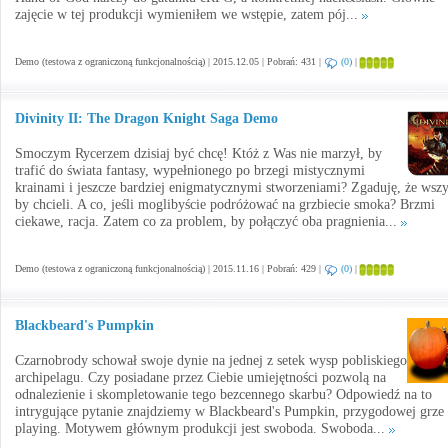
zajęcie w tej produkcji wymieniłem we wstępie, zatem pój...
Demo (testowa z ograniczoną funkcjonalnością) | 2015.12.05 | Pobrań: 431 |
(0)
|
Divinity II: The Dragon Knight Saga Demo
Smoczym Rycerzem dzisiaj być chcę! Któż z Was nie marzył, by
trafić do świata fantasy, wypełnionego po brzegi mistycznymi
krainami i jeszcze bardziej enigmatycznymi stworzeniami? Zgaduję, że wsz
by chcieli. A co, jeśli moglibyście podróżować na grzbiecie smoka? Brzmi
ciekawe, racja. Zatem co za problem, by połączyć oba pragnienia...
Demo (testowa z ograniczoną funkcjonalnością) | 2015.11.16 | Pobrań: 429 |
(0)
|
Blackbeard's Pumpkin
Czarnobrody schował swoje dynie na jednej z setek wysp pobliskiego
archipelagu. Czy posiadane przez Ciebie umiejętności pozwolą na
odnalezienie i skompletowanie tego bezcennego skarbu? Odpowiedź na to
intrygujące pytanie znajdziemy w Blackbeard's Pumpkin, przygodowej grze 
playing. Motywem głównym produkcji jest swoboda. Swoboda...