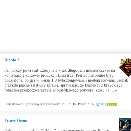
Diablo 2
Pan Grozy powraca! Cztery lata – tak długo fani musieli czekać na
kontynuację kultowej produkcji Blizzarda. Pierwotnie opinie były
podzielone, bo gra w wersji 1.0 była zbugowana i niedopracowana. Jednak
przyszłe patche załatwiły sprawę, sprawiając, że Diablo II z brzydkiego
robaczka przepoczwarzył się w prawdziwego potwora, który na ...
Demo (testowa z ograniczoną funkcjonalnością) | 2015.11.16 | Pobrań: 1155 |
(0)
|
Frater Demo
Polska odpowiedź na Diablo. Z duma przyznaję, że my, Polacy,