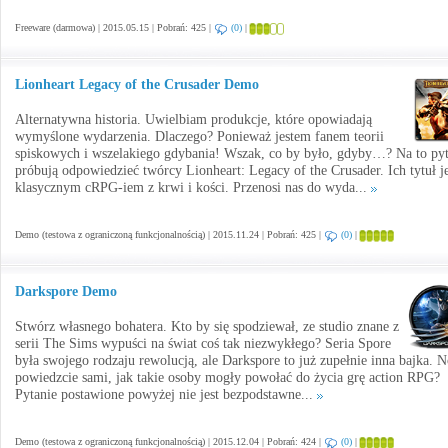
Freeware (darmowa) | 2015.05.15 | Pobrań: 425 |
(0)
|
Lionheart Legacy of the Crusader Demo
Alternatywna historia. Uwielbiam produkcje, które opowiadają
wymyślone wydarzenia. Dlaczego? Ponieważ jestem fanem teorii
spiskowych i wszelakiego gdybania! Wszak, co by było, gdyby…? Na to pyt
próbują odpowiedzieć twórcy Lionheart: Legacy of the Crusader. Ich tytuł je
klasycznym cRPG-iem z krwi i kości. Przenosi nas do wyda...
Demo (testowa z ograniczoną funkcjonalnością) | 2015.11.24 | Pobrań: 425 |
(0)
|
Darkspore Demo
Stwórz własnego bohatera. Kto by się spodziewał, ze studio znane z
serii The Sims wypuści na świat coś tak niezwykłego? Seria Spore
była swojego rodzaju rewolucją, ale Darkspore to już zupełnie inna bajka. 
powiedzcie sami, jak takie osoby mogły powołać do życia grę action RPG?
Pytanie postawione powyżej nie jest bezpodstawne...
Demo (testowa z ograniczoną funkcjonalnością) | 2015.12.04 | Pobrań: 424 |
(0)
|