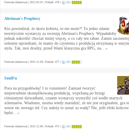
Freeware (darmowa) | 2015.03.01 | Pobrań: 478 |
(0)
|
Ahriman's Prophecy
Kto powiedział, że skoro kobieta, to nie może?! To jedno zdanie
teoretycznie wystarczy za recenzję Ahriman's Prophecy. Wypadałoby
jednak nakreślić chociaż mniej więcej, o co cały ten raban. Zanim zaczniem
solennie uprzedzam, że mamy do czynienia z produkcją utrzymaną w stary
stylu. Tak, moi drodzy, przed Wami klasyczna gra RPG, na...
Freeware (darmowa) | 2015.12.04 | Pobrań: 477 |
(0)
|
SoulFu
Pora na przygodówkę! I to rozumiem! Zamiast tworzyć
niepotrzebnie skomplikowaną produkcję, wypchaną po brzegi
różniastymi dziwadłami, czasem wystarczy wymyślić coś wedle utartych
schematów. Wiadomo, można wtedy marudzić, że nie jest oryginalnie, gra n
wnosi nic nowego itd. Czy należy to uznać za wadę? Nie, jeśli efekt końco
będzi...
Freeware (darmowa) | 2015.12.06 | Pobrań: 475 |
(0)
|