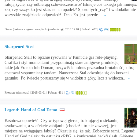
ratują życie, czy odbierają człowieczeństwo? Istnieje coś takiego jak mniejsz
zło, czy wszystko jest skazane na upadek? Sporo tych „czy” i w dodatku nie
wszystkie znajdziecie odpowiedź. Deus Ex jest przede ...
Demo (testowa z ograniczoną funkcjonalnością) | 2015.12.04 | Pobrań: 432 |
(0)
|
Sharpened Steel
Sharpened Stell to ręcznie rysowana w Paint'cie gra role-playing.
Grafika i styl momentami przypominają stare amigowe produkcje,
takie jak Franko lub Doman, oczywiście minus przesadna brutalność, którą
epatował wspomniany tandem. Naostrzona Stal odwołuje się do korzeni
gatunku. Po świecie poruszamy się w widoku z góry, lecz z widoczn...
Freeware (darmowa) | 2015.03.01 | Pobrań: 431 |
(0)
|
Legend: Hand of God Demo
Baśniowa opowieść. Czy w typowej gierce, traktującej o siekaniu,
szatkowaniu, a w efekcie zabijaniu (chociaż i to nie zawsze), jest
miejsce na wciągającą fabułę? Okazuje się, że tak. Zobaczcie sami. Legend:
Hand of God należy do gatunku cRPG, a konkretniej hack&slash. Główne