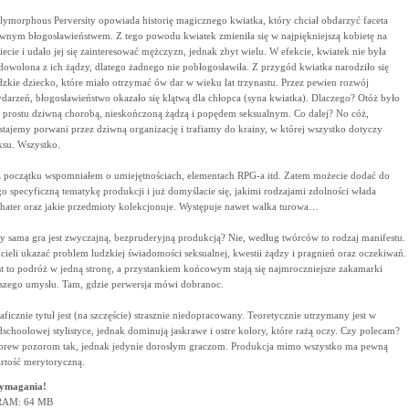
lymorphous Perversity opowiada historię magicznego kwiatka, który chciał obdarzyć faceta
wnym błogosławieństwem. Z tego powodu kwiatek zmieniła się w najpiękniejszą kobietę na
iecie i udało jej się zainteresować mężczyzn, jednak zbyt wielu. W efekcie, kwiatek nie była
dowolona z ich żądzy, dlatego żadnego nie pobłogosławiła. Z przygód kwiatka narodziło się
dzkie dziecko, które miało otrzymać ów dar w wieku lat trzynastu. Przez pewien rozwój
darzeń, błogosławieństwo okazało się klątwą dla chłopca (syna kwiatka). Dlaczego? Otóż było
 prostu dziwną chorobą, nieskończoną żądzą i popędem seksualnym. Co dalej? No cóż,
stajemy porwani przez dziwną organizację i trafiamy do krainy, w której wszystko dotyczy
ksu. Wszystko.
 początku wspomniałem o umiejętnościach, elementach RPG-a itd. Zatem możecie dodać do
go specyficzną tematykę produkcji i już domyślacie się, jakimi rodzajami zdolności włada
hater oraz jakie przedmioty kolekcjonuje. Występuje nawet walka turowa…
y sama gra jest zwyczajną, bezpruderyjną produkcją? Nie, według twórców to rodzaj manifestu.
cieli ukazać problem ludzkiej świadomości seksualnej, kwestii żądzy i pragnień oraz oczekiwań.
st to podróż w jedną stronę, a przystankiem końcowym stają się najmroczniejsze zakamarki
szego umysłu. Tam, gdzie perwersja mówi dobranoc.
aficznie tytuł jest (na szczęście) strasznie niedopracowany. Teoretycznie utrzymany jest w
dschoolowej stylistyce, jednak dominują jaskrawe i ostre kolory, które rażą oczy. Czy polecam?
rew pozorom tak, jednak jedynie dorosłym graczom. Produkcja mimo wszystko ma pewną
rtość merytoryczną.
ymagania!
RAM: 64 MB