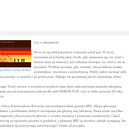
Gra o seksualności.
No to mi się trafił prawdziwy rodzynek wśród gier. W życiu
recenzenta przychodzą takie chwile, gdy zastanawia się, czy tytuł, z
którym musi się zmierzyć, jest rodzajem dowcipu, czy twórcy tak na
poważnie. Problem powstaje, gdy owszem, cała produkcja została
zobacz zrzuty ekranu
przemyślana i stworzona z premedytacją. Wtedy należy zacisnąć zęby
 nie powiem, co jeszcze) i po prostu pisać. Dlatego nie gwarantuję jakości poniższego tekstu.
aga! Treści zawarte w poniższym projekcie mają silnie zaakceptowaną tematykę seksualną,
atego gra jest przeznaczona jedynie dla osób DOROSŁYCH, czyli w wieku powyżej 18 roku
cia.
 dobra, Polymorphous Perversity jest przedstawicielem gatunku RPG. Mamy głównego
hatera z problemami, których rozwiązanie jest główną osią fabularną. Nasza postać ma kilka
iejętności, aktywowanych głównie w wyniku interakcji z postaciami niezależnymi. Całość
iera się na opowieści zawartej w produkcji, a elementy RPG są skromne, jednak występują. Nie
szukaliście się tutaj niczego perwersyjnego? Zatem od początku.