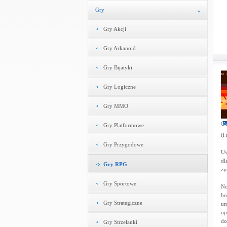
Gry
Gry Akcji
Gry Arkanoid
Gry Bijatyki
Gry Logiczne
Gry MMO
Gry Platformowe
(i
Gry Przygodowe
Uw
dl
Gry RPG
ży
Gry Sportowe
No
bo
Gry Strategiczne
um
op
do
Gry Strzelanki