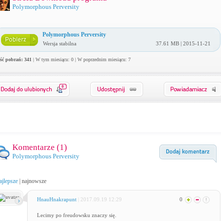
Polymorphous Perversity
Polymorphous Perversity
Wersja stabilna
37.61 MB | 2015-11-21
ość pobrań: 341
| W tym miesiącu: 0 | W poprzednim miesiącu: 7
0
Komentarze (
1
)
Polymorphous Perversity
ajlepsze
|
najnowsze
HnauHnakrapunt
| 2017.09.19 12:29
0
Lecimy po freudowsku znaczy się.