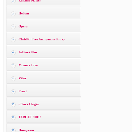
Rename Master
2
Helium
3
Opera
4
ChrisPC Free Anonymous Proxy
5
Adblock Plus
6
Mixmax Free
7
Viber
8
Praat
9
uBlock Origin
10
TARGET 3001!
11
Honeycam
12