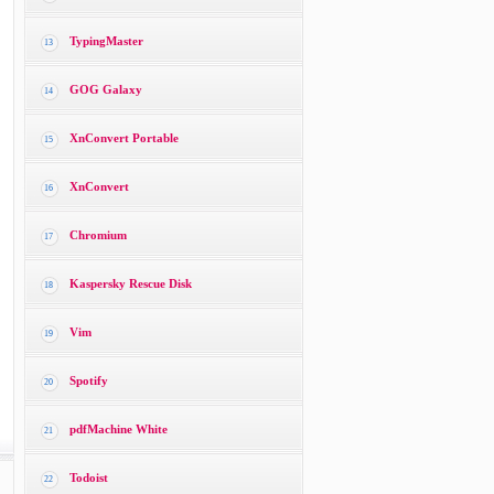
TypingMaster
13
GOG Galaxy
14
XnConvert Portable
15
XnConvert
16
Chromium
17
Kaspersky Rescue Disk
18
Vim
19
Spotify
20
pdfMachine White
21
Todoist
22