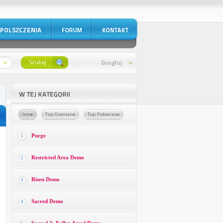
Purge
1
Restricted Area Demo
2
Risen Demo
3
Sacred Demo
4