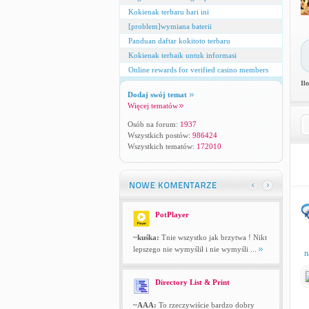
Kokienak terbaru hari ini
[problem]wymiana baterii
Panduan daftar kokitoto terbaru
Kokienak terbaik untuk informasi
Online rewards for verified casino members
Il
Dodaj swój temat
Więcej tematów
Osób na forum:
1937
Wszystkich postów:
986424
Wszystkich tematów:
172010
PotPlayer
~kuśka:
Tnie wszystko jak brzytwa ! Nikt
lepszego nie wymyślił i nie wymyśli ...
n
Directory List & Print
~AAA:
To rzeczywiście bardzo dobry