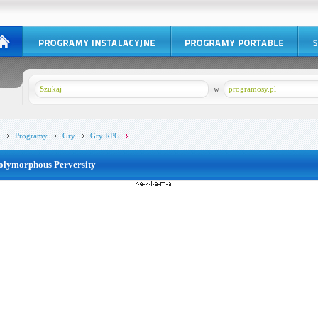
w
programosy.pl
Programy
Gry
Gry RPG
olymorphous Perversity