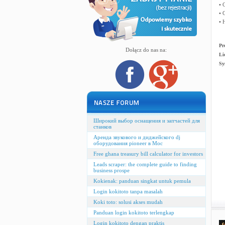
• 
• 
• 
Pr
Dołącz do nas na:
Li
Sy
Широкий выбор оснащения и запчастей для
станков
Аренда звукового и диджейского dj
оборудования pioneer в Мос
Free ghana treasury bill calculator for investors
Leads scraper: the complete guide to finding
business prospe
Kokienak: panduan singkat untuk pemula
Login kokitoto tanpa masalah
Koki toto: solusi akses mudah
Panduan login kokitoto terlengkap
Login kokitoto dengan praktis