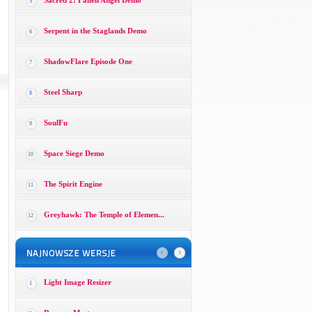
Sacred 2: Fallen Angel Demo
5
Serpent in the Staglands Demo
6
ShadowFlare Episode One
7
Steel Sharp
8
SoulFu
9
Space Siege Demo
10
The Spirit Engine
11
Greyhawk: The Temple of Elemen...
12
Light Image Resizer
1