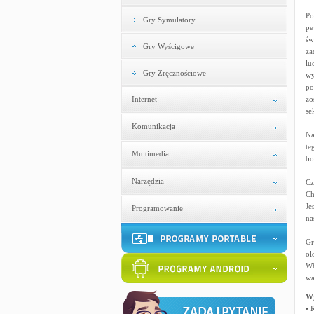
Po
Gry Symulatory
pe
św
Gry Wyścigowe
za
lu
Gry Zręcznościowe
wy
po
Internet
zo
se
Komunikacja
Na
te
Multimedia
bo
Narzędzia
Cz
Ch
Je
Programowanie
na
Gr
ol
Wb
wa
W
• 