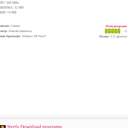
CPU: 500 MHz
GRAFIKA: 32 MB
HDD: 74 MB
oducent
:
Calunio
Oceń program:
cencja
: Freeware (darmowa)
-
/5
stem Operacyjny
:
Windows XP/Vista/7
Ocena:
5
(
1
głosów)
Strefa Download programu