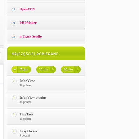
OpenVPN
23
PHPMaker
24
n-Track Studio
25
IrfanView
1
38 pobrań
IrfanView plugins
2
38 pobrań
TinyTask
3
15 pobrań
EasyClicker
4
9 pobrań