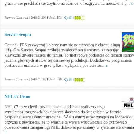
gracza, nie przekłada się zbytnio na różnice w rozgrywaniu meczów, stą...
Freeware (darmowa) | 2015.01.20 | Pobrań: 501 |
(0)
|
Service Senpai
Gatunek FPS zazwyczaj kojarzy nam się ze sterczącą z ekranu długą
lufą. Gra Service Senpai próbuje zwalczyć ten stereotyp, zastępując
klasyczną giwerę rakietą do tenisa. To nietypowe podejście do tematu stano
jeden z głównych atutów tej darmowej produkcji. Dodatkowo, programista
postanowił umieścić w grze tylko i wyłącznie postacie że...
Freeware (darmowa) | 2015.01.18 | Pobrań: 485 |
(0)
|
NHL 07 Demo
NHL 07 to w chwili pisania ostatnia odsłona realistycznego
symulatora rozgrywek hokejowych dostępna do ściągnięcia w formie
bezpłatnej wersji demonstracyjnej. Wielu entuzjastów zmagań na lodowisku
przyzna z pewnością, że to właśnie ta wersja wprowadziła do cyfrowego
odwzorowania zmagań ligi NHL daleko idące zmiany w systemie sterowania 