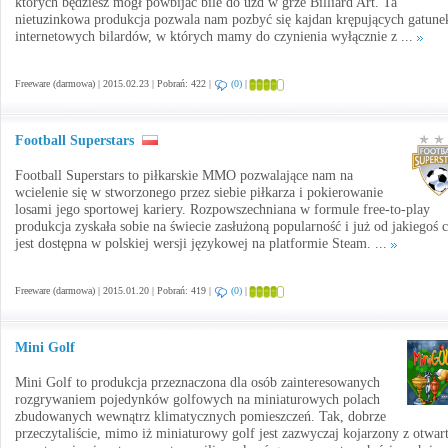
których będziesz mógł powbijać bile do uzd w grze Billiard Art. Ta
nietuzinkowa produkcja pozwala nam pozbyć się kajdan krępujących gatune
internetowych bilardów, w których mamy do czynienia wyłącznie z ...
Freeware (darmowa) | 2015.02.23 | Pobrań: 422 |
(0)
|
Football Superstars
Football Superstars to piłkarskie MMO pozwalające nam na
wcielenie się w stworzonego przez siebie piłkarza i pokierowanie
losami jego sportowej kariery. Rozpowszechniana w formule free-to-play
produkcja zyskała sobie na świecie zasłużoną popularność i już od jakiegoś 
jest dostępna w polskiej wersji językowej na platformie Steam. ...
Freeware (darmowa) | 2015.01.20 | Pobrań: 419 |
(0)
|
Mini Golf
Mini Golf to produkcja przeznaczona dla osób zainteresowanych
rozgrywaniem pojedynków golfowych na miniaturowych polach
zbudowanych wewnątrz klimatycznych pomieszczeń. Tak, dobrze
przeczytaliście, mimo iż miniaturowy golf jest zazwyczaj kojarzony z otwar