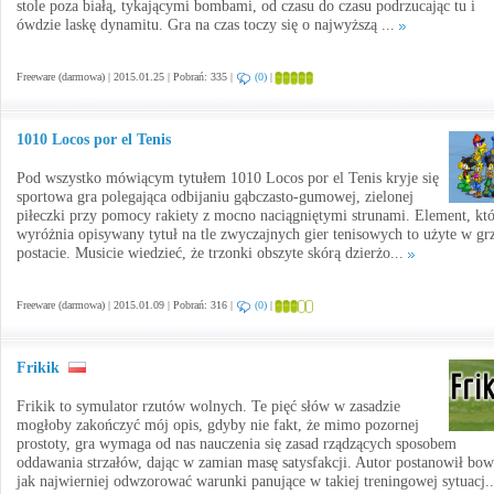
stole poza białą, tykającymi bombami, od czasu do czasu podrzucając tu i
ówdzie laskę dynamitu. Gra na czas toczy się o najwyższą ...
Freeware (darmowa) | 2015.01.25 | Pobrań: 335 |
(0)
|
1010 Locos por el Tenis
Pod wszystko mówiącym tytułem 1010 Locos por el Tenis kryje się
sportowa gra polegająca odbijaniu gąbczasto-gumowej, zielonej
piłeczki przy pomocy rakiety z mocno naciągniętymi strunami. Element, kt
wyróżnia opisywany tytuł na tle zwyczajnych gier tenisowych to użyte w gr
postacie. Musicie wiedzieć, że trzonki obszyte skórą dzierżo...
Freeware (darmowa) | 2015.01.09 | Pobrań: 316 |
(0)
|
Frikik
Frikik to symulator rzutów wolnych. Te pięć słów w zasadzie
mogłoby zakończyć mój opis, gdyby nie fakt, że mimo pozornej
prostoty, gra wymaga od nas nauczenia się zasad rządzących sposobem
oddawania strzałów, dając w zamian masę satysfakcji. Autor postanowił bo
jak najwierniej odwzorować warunki panujące w takiej treningowej sytuacj.