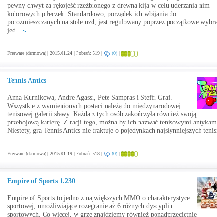
pewny chwyt za rękojeść rzeźbionego z drewna kija w celu uderzania nim
kolorowych piłeczek. Standardowo, porządek ich wbijania do
porozmieszczanych na stole uzd, jest regulowany poprzez początkowe wybra
jed...
Freeware (darmowa) | 2015.01.24 | Pobrań: 519 |
(0)
|
Tennis Antics
Anna Kurnikowa, Andre Agassi, Pete Sampras i Steffi Graf.
Wszystkie z wymienionych postaci należą do międzynarodowej
tenisowej galerii sławy. Każda z tych osób zakończyła również swoją
przebojową karierę. Z racji tego, można by ich nazwać tenisowymi antykam
Niestety, gra Tennis Antics nie traktuje o pojedynkach najsłynniejszych tenis
Freeware (darmowa) | 2015.01.19 | Pobrań: 518 |
(0)
|
Empire of Sports 1.230
Empire of Sports to jedno z największych MMO o charakterystyce
sportowej, umożliwiające rozegranie aż 6 różnych dyscyplin
sportowych. Co więcej, w grze znajdziemy również ponadprzeciętnie