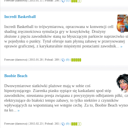
Freeware (darmowa) | 2015.01.11 | Pobrań: 298 |
(1)
|
Incredi Basketball
Incredi Basketball to trójwymiarowa, opracowana w konwencji cell
shading zręcznościowa symulacja gry w koszykówkę. Drużyny
złożone z pięciu zawodników staną na błyszczącym parkiecie naprzeciwko si
w pojedynku o punkty. Tytuł oferuje nam płynną zabawę w przerysowanej
oprawie graficznej, z karykaturalnie mięsistymi postaciami zawodnik...
Freeware (darmowa) | 2015.01.28 | Pobrań: 289 |
(0)
|
Boobie Beach
Dwuwymiarowe siatkówki plażowe mają w sobie coś
hipnotyzującego. Ziarenka piasku sypiące się kaskadami spod stóp
zawodników, nieustanna presja związana z precyzyjnym odbijaniem piłki, c
elektryzujące do białości tempo zabawy, to tylko niektóre z czynników
wpływających na wspomnianą we wstępie cechę. Za to, Boobie Beach wynos
na ko...
Freeware (darmowa) | 2015.02.23 | Pobrań: 265 |
(0)
|