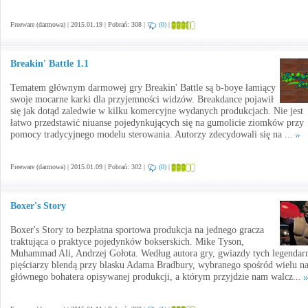
Freeware (darmowa) | 2015.01.19 | Pobrań: 308 |
(0)
|
Breakin' Battle 1.1
Tematem głównym darmowej gry Breakin' Battle są b-boye łamiący
swoje mocarne karki dla przyjemności widzów. Breakdance pojawił
się jak dotąd zaledwie w kilku komercyjne wydanych produkcjach. Nie jest
łatwo przedstawić niuanse pojedynkujących się na gumolicie ziomków przy
pomocy tradycyjnego modelu sterowania. Autorzy zdecydowali się na ...
Freeware (darmowa) | 2015.01.09 | Pobrań: 302 |
(0)
|
Boxer's Story
Boxer's Story to bezpłatna sportowa produkcja na jednego gracza
traktująca o praktyce pojedynków bokserskich. Mike Tyson,
Muhammad Ali, Andrzej Gołota. Według autora gry, gwiazdy tych legendar
pięściarzy blendą przy blasku Adama Bradbury, wybranego spośród wielu n
głównego bohatera opisywanej produkcji, a którym przyjdzie nam walcz...