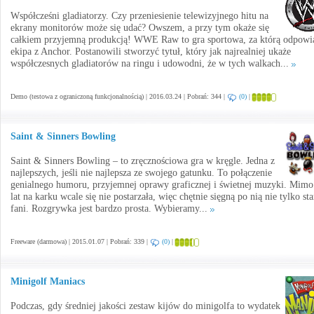
Współcześni gladiatorzy. Czy przeniesienie telewizyjnego hitu na
ekrany monitorów może się udać? Owszem, a przy tym okaże się
całkiem przyjemną produkcją! WWE Raw to gra sportowa, za którą odpowi
ekipa z Anchor. Postanowili stworzyć tytuł, który jak najrealniej ukaże
współczesnych gladiatorów na ringu i udowodni, że w tych walkach...
Demo (testowa z ograniczoną funkcjonalnością) | 2016.03.24 | Pobrań: 344 |
(0)
|
Saint & Sinners Bowling
Saint & Sinners Bowling – to zręcznościowa gra w kręgle. Jedna z
najlepszych, jeśli nie najlepsza ze swojego gatunku. To połączenie
genialnego humoru, przyjemnej oprawy graficznej i świetnej muzyki. Mimo
lat na karku wcale się nie postarzała, więc chętnie sięgną po nią nie tylko st
fani. Rozgrywka jest bardzo prosta. Wybieramy...
Freeware (darmowa) | 2015.01.07 | Pobrań: 339 |
(0)
|
Minigolf Maniacs
Podczas, gdy średniej jakości zestaw kijów do minigolfa to wydatek