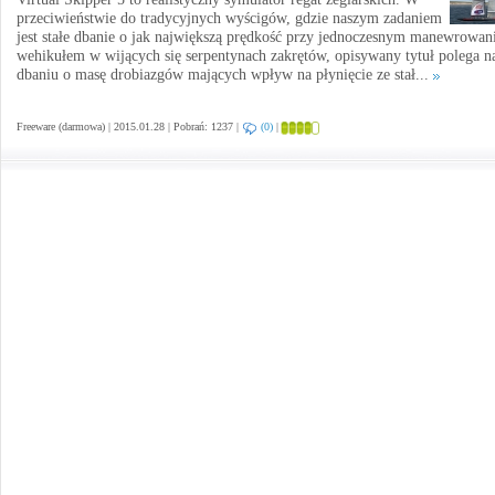
przeciwieństwie do tradycyjnych wyścigów, gdzie naszym zadaniem
jest stałe dbanie o jak największą prędkość przy jednoczesnym manewrowan
wehikułem w wijących się serpentynach zakrętów, opisywany tytuł polega n
dbaniu o masę drobiazgów mających wpływ na płynięcie ze stał...
Freeware (darmowa) | 2015.01.28 | Pobrań: 1237 |
(0)
|