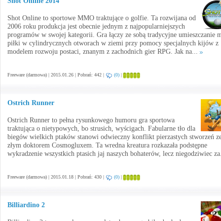
Shot Online 2014
Shot Online to sportowe MMO traktujące o golfie. Ta rozwijana od
2006 roku produkcja jest obecnie jednym z najpopularniejszych
programów w swojej kategorii. Gra łączy ze sobą tradycyjne umieszczanie m
piłki w cylindrycznych otworach w ziemi przy pomocy specjalnych kijów z
modelem rozwoju postaci, znanym z zachodnich gier RPG. Jak na...
Freeware (darmowa) | 2015.01.26 | Pobrań: 442 |
(0)
|
Ostrich Runner
Ostrich Runner to pełna rysunkowego humoru gra sportowa
traktująca o nietypowych, bo strusich, wyścigach. Fabularne tło dla
biegów wielkich ptaków stanowi odwieczny konflikt pierzastych stworzeń z
złym doktorem Cosmogluxem. Ta wredna kreatura rozkazała podstępne
wykradzenie wszystkich ptasich jaj naszych bohaterów, lecz niegodziwiec za
Freeware (darmowa) | 2015.01.18 | Pobrań: 430 |
(0)
|
Billiardino 2