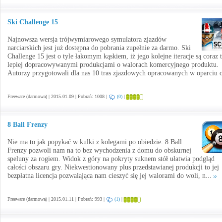
Ski Challenge 15
Najnowsza wersja trójwymiarowego symulatora zjazdów
narciarskich jest już dostępna do pobrania zupełnie za darmo. Ski
Challenge 15 jest o tyle łakomym kąskiem, iż jego kolejne iteracje są coraz 
lepiej dopracowywanymi produkcjami o walorach komercyjnego produktu.
Autorzy przygotowali dla nas 10 tras zjazdowych opracowanych w oparciu o
Freeware (darmowa) | 2015.01.09 | Pobrań: 1008 |
(0)
|
8 Ball Frenzy
Nie ma to jak popykać w kulki z kolegami po obiedzie. 8 Ball
Frenzy pozwoli nam na to bez wychodzenia z domu do obskurnej
speluny za rogiem. Widok z góry na pokryty suknem stół ułatwia podgląd
całości obszaru gry. Niekwestionowany plus przedstawianej produkcji to jej
bezpłatna licencja pozwalająca nam cieszyć się jej walorami do woli, n...
Freeware (darmowa) | 2015.01.11 | Pobrań: 993 |
(1)
|