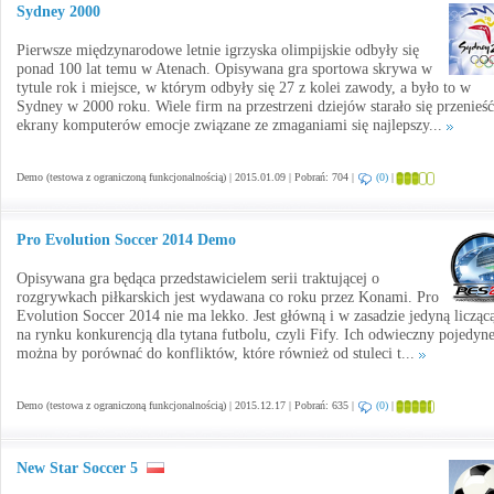
Sydney 2000
Pierwsze międzynarodowe letnie igrzyska olimpijskie odbyły się
ponad 100 lat temu w Atenach. Opisywana gra sportowa skrywa w
tytule rok i miejsce, w którym odbyły się 27 z kolei zawody, a było to w
Sydney w 2000 roku. Wiele firm na przestrzeni dziejów starało się przenieść
ekrany komputerów emocje związane ze zmaganiami się najlepszy...
Demo (testowa z ograniczoną funkcjonalnością) | 2015.01.09 | Pobrań: 704 |
(0)
|
Pro Evolution Soccer 2014 Demo
Opisywana gra będąca przedstawicielem serii traktującej o
rozgrywkach piłkarskich jest wydawana co roku przez Konami. Pro
Evolution Soccer 2014 nie ma lekko. Jest główną i w zasadzie jedyną liczącą
na rynku konkurencją dla tytana futbolu, czyli Fify. Ich odwieczny pojedyn
można by porównać do konfliktów, które również od stuleci t...
Demo (testowa z ograniczoną funkcjonalnością) | 2015.12.17 | Pobrań: 635 |
(0)
|
New Star Soccer 5