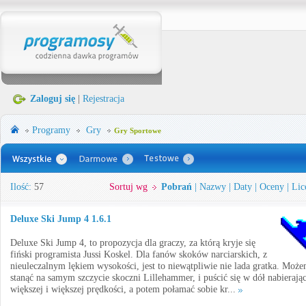
Zaloguj się
|
Rejestracja
Programy
Gry
Gry Sportowe
Ilość:
57
Sortuj wg
Pobrań
|
Nazwy
|
Daty
|
Oceny
|
Lic
Deluxe Ski Jump 4 1.6.1
Deluxe Ski Jump 4, to propozycja dla graczy, za którą kryje się
fiński programista Jussi Koskel. Dla fanów skoków narciarskich, z
nieuleczalnym lękiem wysokości, jest to niewątpliwie nie lada gratka. Moż
stanąć na samym szczycie skoczni Lillehammer, i puścić się w dół nabierają
większej i większej prędkości, a potem połamać sobie kr...