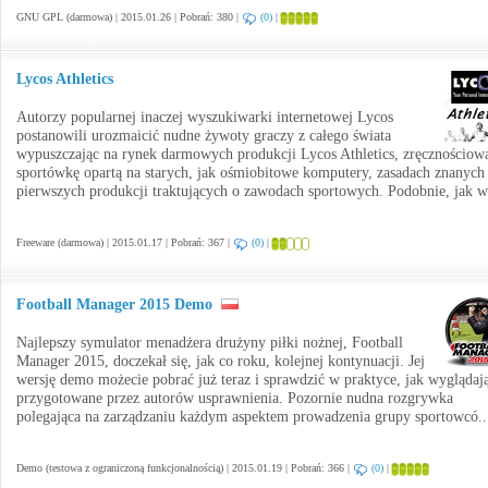
GNU GPL (darmowa) | 2015.01.26 | Pobrań: 380 |
(0)
|
Lycos Athletics
Autorzy popularnej inaczej wyszukiwarki internetowej Lycos
postanowili urozmaicić nudne żywoty graczy z całego świata
wypuszczając na rynek darmowych produkcji Lycos Athletics, zręcznościow
sportówkę opartą na starych, jak ośmiobitowe komputery, zasadach znanych
pierwszych produkcji traktujących o zawodach sportowych. Podobnie, jak w
Freeware (darmowa) | 2015.01.17 | Pobrań: 367 |
(0)
|
Football Manager 2015 Demo
Najlepszy symulator menadżera drużyny piłki nożnej, Football
Manager 2015, doczekał się, jak co roku, kolejnej kontynuacji. Jej
wersję demo możecie pobrać już teraz i sprawdzić w praktyce, jak wyglądaj
przygotowane przez autorów usprawnienia. Pozornie nudna rozgrywka
polegająca na zarządzaniu każdym aspektem prowadzenia grupy sportowcó.
Demo (testowa z ograniczoną funkcjonalnością) | 2015.01.19 | Pobrań: 366 |
(0)
|