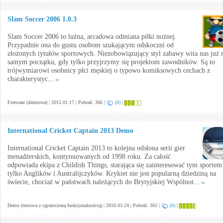
Slam Soccer 2006 1.0.3
Slam Soccer 2006 to luźna, arcadowa odmiana piłki nożnej.
Przypadnie ona do gustu osobom szukającym odskoczni od
złożonych tytułów sportowych. Niezobowiązujący styl zabawy wita nas już 
samym początku, gdy tylko przyjrzymy się projektom zawodników. Są to
trójwymiarowi osobnicy płci męskiej o typowo komiksowych cechach z
charakterystyc...
Freeware (darmowa) | 2015.01.17 | Pobrań: 366 |
(0)
|
International Cricket Captain 2013 Demo
International Cricket Captain 2013 to kolejna odsłona serii gier
menadżerskich, kontynuowanych od 1998 roku. Za całość
odpowiada ekipa z Childish Things, starająca się zainteresować tym sportem
tylko Anglików i Australijczyków. Krykiet nie jest popularną dziedziną na
świecie, chociaż w państwach należących do Brytyjskiej Wspólnot...
Demo (testowa z ograniczoną funkcjonalnością) | 2016.03.24 | Pobrań: 365 |
(0)
|