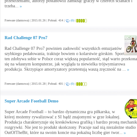
przestrzeniami, autorzy postanowili zamknąć graczy w czterech ścianach i
trzeba...
Freeware (darmowa) | 2015.01.26 | Pobrań: 414 |
(0)
|
Rad Challenge 07 Pro7
Rad Challenge 07 Pro7 powinien zadowolić wszystkich entuzjastów
szybkiego pedałowania, traktuje bowiem o kolarstwie górskim. Sport
ten zdobywa sobie w Polsce coraz większą popularność, stąd warto przekon
się na własnym komputerze, jak wygląda ta niewielka trójwymiarowa
produkcja. Skrzypiące amortyzatory przetestują waszą zręczność na ...
Freeware (darmowa) | 2015.01.28 | Pobrań: 401 |
(0)
|
Super Arcade Football Demo
Super Arcade Football – to bardzo dynamiczna gra piłkarska, w
której możemy rywalizować z SI bądź znajomymi w grze lokalnej.
Produkcja charakteryzuje się kreskówkowa grafiką i bardzo prostą mechani
rozgrywki. Nie jest to produkt skończony. Pracuje nad nią niezależne studio
OutOfTheBit, które na swoim koncie ma pokaźną liczbę gier twor...