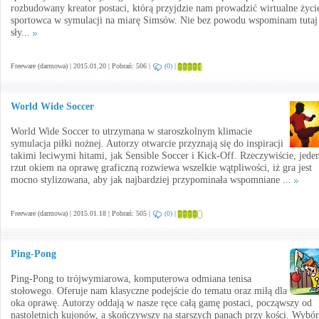
rozbudowany kreator postaci, którą przyjdzie nam prowadzić wirtualne życi
sportowca w symulacji na miarę Simsów. Nie bez powodu wspominam tutaj
sły...
Freeware (darmowa) | 2015.01.20 | Pobrań: 506 |
(0)
|
World Wide Soccer
World Wide Soccer to utrzymana w staroszkolnym klimacie
symulacja piłki nożnej. Autorzy otwarcie przyznają się do inspiracji
takimi leciwymi hitami, jak Sensible Soccer i Kick-Off. Rzeczywiście, jede
rzut okiem na oprawę graficzną rozwiewa wszelkie wątpliwości, iż gra jest
mocno stylizowana, aby jak najbardziej przypominała wspomniane ...
Freeware (darmowa) | 2015.01.18 | Pobrań: 505 |
(0)
|
Ping-Pong
Ping-Pong to trójwymiarowa, komputerowa odmiana tenisa
stołowego. Oferuje nam klasyczne podejście do tematu oraz miłą dla
oka oprawę. Autorzy oddają w nasze ręce całą gamę postaci, począwszy od
nastoletnich kujonów, a skończywszy na starszych panach przy kości. Wybór