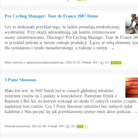
Pro Cycling Manager: Tour de France 2007 Demo
Gry to doskonały przykład tego, że ludzie posiadają nieskończoną
wyobraźnię. Przy okazji udowadniają, jak bardzo zróżnicowane
mamy zainteresowania. Dlaczego? Pro Cycling Manager: Tour de France 20
to przykład jedynej w swoim rodzaju produkcji. Łączy ze sobą elementy ty
dla symulatora i tytułu menadżerskiego, a traktuje o nietyp...
Demo (testowa z ograniczoną funkcjonalnością) | 2016.03.29 | Pobrań: 453 |
(0)
|
3 Point Shootout
Mało kto wie, że Will Smith był w czasach głębokiej młodości
mistrzem rzutów za 3 punkty w koszykówce. Pamiętam filmik z
Bajerem z Bel Air, na którym wykonał on około 15 celnych rzutów z rzędu 
najdalszej linii rzutów. Gra 3 Point Shootout umożliwi bez żadnych opłat
każdemu z Was poczuć się jak przedstawiony przeze mnie aktor podczas...
Freeware (darmowa) | 2015.01.09 | Pobrań: 449 |
(0)
|