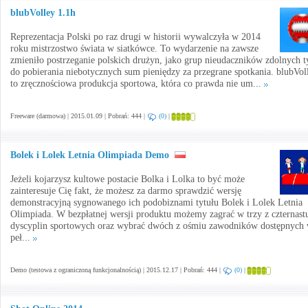
blubVolley 1.1h
Reprezentacja Polski po raz drugi w historii wywalczyła w 2014
roku mistrzostwo świata w siatkówce. To wydarzenie na zawsze
zmieniło postrzeganie polskich drużyn, jako grup nieudaczników zdolnych t
do pobierania niebotycznych sum pieniędzy za przegrane spotkania. blubVol
to zręcznościowa produkcja sportowa, która co prawda nie um...
Freeware (darmowa) | 2015.01.09 | Pobrań: 444 |
(0)
|
Bolek i Lolek Letnia Olimpiada Demo
Jeżeli kojarzysz kultowe postacie Bolka i Lolka to być może
zainteresuje Cię fakt, że możesz za darmo sprawdzić wersję
demonstracyjną sygnowanego ich podobiznami tytułu Bolek i Lolek Letnia
Olimpiada. W bezpłatnej wersji produktu możemy zagrać w trzy z czternast
dyscyplin sportowych oraz wybrać dwóch z ośmiu zawodników dostępnych
peł...
Demo (testowa z ograniczoną funkcjonalnością) | 2015.12.17 | Pobrań: 444 |
(0)
|