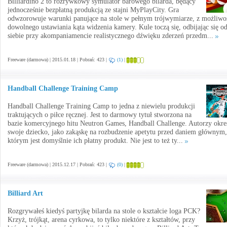
Billiardino 2 to rozrywkowy symulator barowego bilarda, będący
jednocześnie bezpłatną produkcją ze stajni MyPlayCity. Gra
odwzorowuje warunki panujące na stole w pełnym trójwymiarze, z możliwo
dowolnego ustawiania kąta widzenia kamery. Kule toczą się, odbijając się o
siebie przy akompaniamencie realistycznego dźwięku zderzeń przedm...
Freeware (darmowa) | 2015.01.18 | Pobrań: 423 |
(1)
|
Handball Challenge Training Camp
Handball Challenge Training Camp to jedna z niewielu produkcji
traktujących o piłce ręcznej. Jest to darmowy tytuł stworzona na
bazie komercyjnego hitu Neutron Games, Handball Challenge. Autorzy okreś
swoje dziecko, jako zakąskę na rozbudzenie apetytu przed daniem głównym,
którym jest domyślnie ich płatny produkt. Nie jest to też ty...
Freeware (darmowa) | 2015.12.17 | Pobrań: 423 |
(0)
|
Billiard Art
Rozgrywałeś kiedyś partyjkę bilarda na stole o kształcie loga PCK?
Krzyż, trójkąt, arena cyrkowa, to tylko niektóre z kształtów, przy