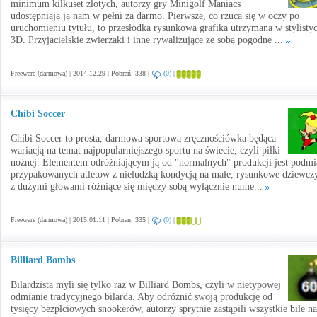
minimum kilkuset złotych, autorzy gry Minigolf Maniacs
udostępniają ją nam w pełni za darmo. Pierwsze, co rzuca się w oczy po
uruchomieniu tytułu, to przesłodka rysunkowa grafika utrzymana w stylisty
3D. Przyjacielskie zwierzaki i inne rywalizujące ze sobą pogodne ...
Freeware (darmowa) | 2014.12.29 | Pobrań: 338 |
(0)
|
Chibi Soccer
Chibi Soccer to prosta, darmowa sportowa zręcznościówka będąca
wariacją na temat najpopularniejszego sportu na świecie, czyli piłki
nożnej. Elementem odróżniającym ją od "normalnych" produkcji jest podmi
przypakowanych atletów z nieludzką kondycją na małe, rysunkowe dziewcz
z dużymi głowami różniące się między sobą wyłącznie nume...
Freeware (darmowa) | 2015.01.11 | Pobrań: 335 |
(0)
|
Billiard Bombs
Bilardzista myli się tylko raz w Billiard Bombs, czyli w nietypowej
odmianie tradycyjnego bilarda. Aby odróżnić swoją produkcję od
tysięcy bezpłciowych snookerów, autorzy sprytnie zastąpili wszystkie bile na