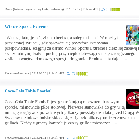
Demo (testowa z ograniczoną funkcjonalnością) | 2015.12.17 | Pobrań: 471 |
(0)
|
Winter Sports Extreme
"Wiosna, lato, jesień, zima, chęci są, a śniegu ni ma." W niezbyt
przyjemnej sytuacji, gdy sprawdzi się powyższa rymowana
przepowiednia, ściągnij za darmo Winter Sports Extreme i ciesz się zabawą 
świeżo ubitym, białym puchu, przy cieple dobywającym się z rozgrzanego
zasilania wnętrza domowego sprzętu do grania. Produkcja ta daje ...
Freeware (darmowa) | 2015.02.20 | Pobrań: 467 |
(0)
|
Coca-Cola Table Football
Coca-Cola Table Football jest grą traktującą o pewnym barowym
sporcie, mianowicie piłce stołowej. Pierwsze stanowiska do gry w tą
imitację rozgrywek prawdziwych piłkarzy powstały dwa lata przed Drugą W
Światową. Stołowe boisko składa się z figurek piłkarzy umieszczonych na
grillach. Każdy z graczy kontroluje cztery grille umieszczon...
Freeware (darmowa) | 2015.01.11 | Pobrań: 454 |
(0)
|