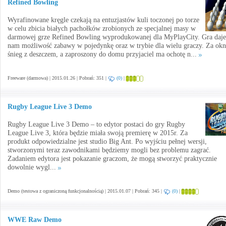
Refined Bowling
Wyrafinowane kręgle czekają na entuzjastów kuli toczonej po torze
w celu zbicia białych pachołków zrobionych ze specjalnej masy w
darmowej grze Refined Bowling wyprodukowanej dla MyPlayCity. Gra daje
nam możliwość zabawy w pojedynkę oraz w trybie dla wielu graczy. Za ok
śnieg z deszczem, a zaproszony do domu przyjaciel ma ochotę n...
Freeware (darmowa) | 2015.01.26 | Pobrań: 351 |
(0)
|
Rugby League Live 3 Demo
Rugby League Live 3 Demo – to edytor postaci do gry Rugby
League Live 3, która będzie miała swoją premierę w 2015r. Za
produkt odpowiedzialne jest studio Big Ant. Po wyjściu pełnej wersji,
stworzonymi teraz zawodnikami będziemy mogli bez problemu zagrać.
Zadaniem edytora jest pokazanie graczom, że mogą stworzyć praktycznie
dowolnie wygl...
Demo (testowa z ograniczoną funkcjonalnością) | 2015.01.07 | Pobrań: 345 |
(0)
|
WWE Raw Demo