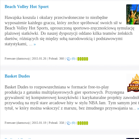
Beach Volley Hot Sport
Hawajska koszula i okulary przeciwsłoneczne to niezbędne
wyposażenie każdego gracza, który zechce spróbować swoich sił w
Beach Volley Hot Sports, uproszczoną sportowo-zręcznościową symulację
plażowej siatkówki. Do naszej dyspozycji oddano kilka teamów żeńskich
duetów, różniących się między sobą narodowością i podstawowymi
statystykami, ...
Freeware (darmowa) | 2015.01.26 | Pobrań: 360 |
(0)
|
Basket Dudes
Basket Dudes to rozpowszechniana w formacie free-to-play
produkcja z gatunku multiplayerowych gier sportowych. Przystępna
grywalność tej komputerowej koszykówki i karykaturalne projekty zawodn
przywodzą na myśl stare arcadowe hity w stylu NBA Jam. Tym samym jest 
tytuł, w który można wskoczyć z marszu, bez żmudnego przyswajania sa...
Freeware (darmowa) | 2015.01.19 | Pobrań: 358 |
(0)
|