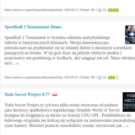
Demo (testowa z ograniczoną funkcjonalnością) | 2016.06.17 | Pobrań: 401 |
(0)
|
Speedball 2 Tournament Demo
Speedball 2 Tournament to brutalna odmiana amerykańskiego
futbolu w futurystycznych klimatach. Wersja demonstracyjna
pozwala nam na przekonanie się na własnej skórze o okrutnych warunkach
panujących na boisku. W tej grze liczy się jedynie zdobycie punktu i
przeciwnicy nie przebierają w środkach, aby osiągnąć ten cel. Nieco młods
użyt...
Demo (testowa z ograniczoną funkcjonalnością) | 2015.05.07 | Pobrań: 387 |
(0)
|
Yoda Soccer Project 0.77
Yoda Soccer Project to cyfrowa piłka nożna stworzona od podstaw
jako duchowy spadkobierca legendarnego Sensible World of Soccer
dostępna do ściągnięcia za darmo na licencji GNU GPL. Podobieństwa do
kultowego oryginału nie kończą się wyłącznie na zastosowaniu staroszkolne
rzutu kamery. Również postacie zawodników zostały narysowane jak...