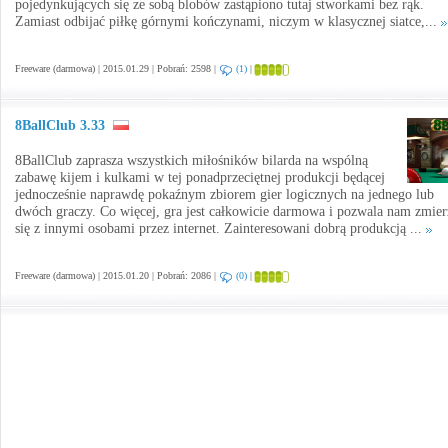
pojedynkujących się ze sobą blobów zastąpiono tutaj stworkami bez rąk.
Zamiast odbijać piłkę górnymi kończynami, niczym w klasycznej siatce,...
Freeware (darmowa) | 2015.01.29 | Pobrań: 2598 |
(1)
|
8BallClub 3.33
8BallClub zaprasza wszystkich miłośników bilarda na wspólną
zabawę kijem i kulkami w tej ponadprzeciętnej produkcji będącej
jednocześnie naprawdę pokaźnym zbiorem gier logicznych na jednego lub
dwóch graczy. Co więcej, gra jest całkowicie darmowa i pozwala nam zmier
się z innymi osobami przez internet. Zainteresowani dobrą produkcją ...
Freeware (darmowa) | 2015.01.20 | Pobrań: 2086 |
(0)
|