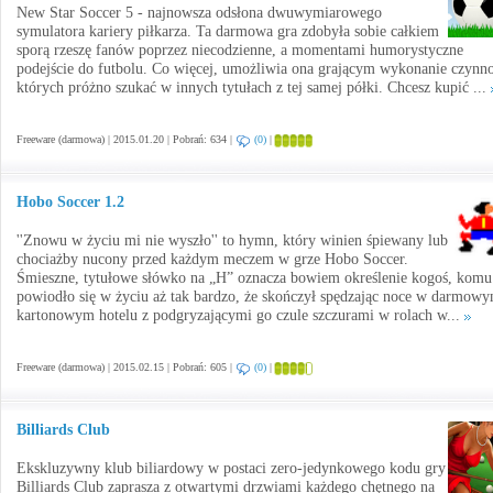
New Star Soccer 5 - najnowsza odsłona dwuwymiarowego
symulatora kariery piłkarza. Ta darmowa gra zdobyła sobie całkiem
sporą rzeszę fanów poprzez niecodzienne, a momentami humorystyczne
podejście do futbolu. Co więcej, umożliwia ona grającym wykonanie czynno
których próżno szukać w innych tytułach z tej samej półki. Chcesz kupić ...
Freeware (darmowa) | 2015.01.20 | Pobrań: 634 |
(0)
|
Hobo Soccer 1.2
''Znowu w życiu mi nie wyszło'' to hymn, który winien śpiewany lub
chociażby nucony przed każdym meczem w grze Hobo Soccer.
Śmieszne, tytułowe słówko na „H” oznacza bowiem określenie kogoś, komu
powiodło się w życiu aż tak bardzo, że skończył spędzając noce w darmowy
kartonowym hotelu z podgryzającymi go czule szczurami w rolach w...
Freeware (darmowa) | 2015.02.15 | Pobrań: 605 |
(0)
|
Billiards Club
Ekskluzywny klub biliardowy w postaci zero-jedynkowego kodu gry
Billiards Club zaprasza z otwartymi drzwiami każdego chętnego na