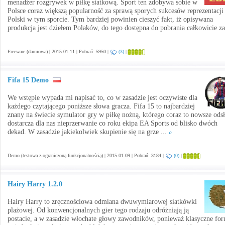
menadżer rozgrywek w piłkę siatkową. Sport ten zdobywa sobie w
Polsce coraz większą popularność za sprawą sporych sukcesów reprezentacji
Polski w tym sporcie. Tym bardziej powinien cieszyć fakt, iż opisywana
produkcja jest dziełem Polaków, do tego dostępna do pobrania całkowicie za
Freeware (darmowa) | 2015.01.11 | Pobrań: 5950 |
(3)
|
Fifa 15 Demo
We wstępie wypada mi napisać to, co w zasadzie jest oczywiste dla
każdego czytającego poniższe słowa gracza. Fifa 15 to najbardziej
znany na świecie symulator gry w piłkę nożną, którego coraz to nowsze ods
dostarcza dla nas nieprzerwanie co roku ekipa EA Sports od blisko dwóch
dekad. W zasadzie jakiekolwiek skupienie się na grze ...
Demo (testowa z ograniczoną funkcjonalnością) | 2015.01.09 | Pobrań: 3184 |
(0)
|
Hairy Harry 1.2.0
Hairy Harry to zręcznościowa odmiana dwuwymiarowej siatkówki
plażowej. Od konwencjonalnych gier tego rodzaju odróżniają ją
postacie, a w zasadzie włochate głowy zawodników, ponieważ klasyczne fo