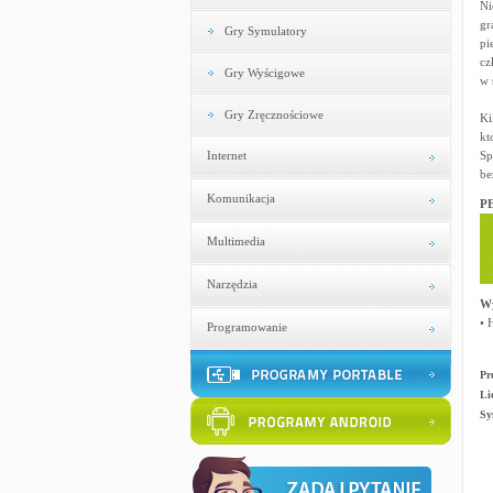
Ni
gr
Gry Symulatory
pi
cz
Gry Wyścigowe
w 
Gry Zręcznościowe
Ki
kt
Internet
Sp
be
Komunikacja
PE
Multimedia
Narzędzia
W
• 
Programowanie
Pr
Li
Sy