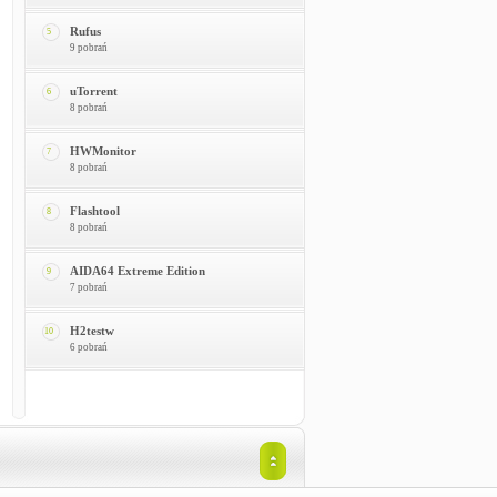
Rufus
5
9 pobrań
uTorrent
6
8 pobrań
HWMonitor
7
8 pobrań
Flashtool
8
8 pobrań
AIDA64 Extreme Edition
9
7 pobrań
H2testw
10
6 pobrań