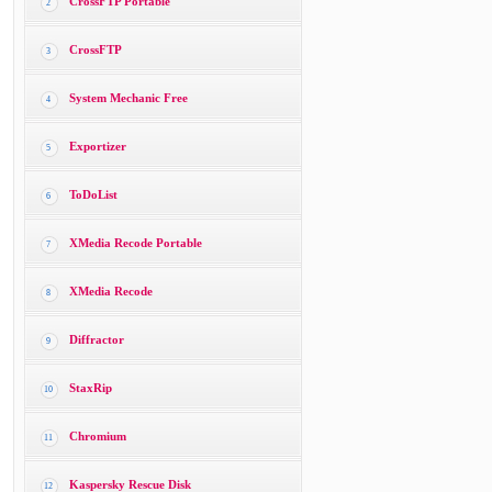
CrossFTP Portable
2
CrossFTP
3
System Mechanic Free
4
Exportizer
5
ToDoList
6
XMedia Recode Portable
7
XMedia Recode
8
Diffractor
9
StaxRip
10
Chromium
11
Kaspersky Rescue Disk
12