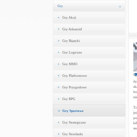
Gry
Gry Akcji
Gry Arkanoid
Gry Bijatyki
Gry Logiczne
Gry MMO
Gry Platformowe
dy
sk
Gry Przygodowe
bo
ni
Gry RPG
Tr
Gry Sportowe
je
po
Gry Strategiczne
ki
st
Gry Strzelanki