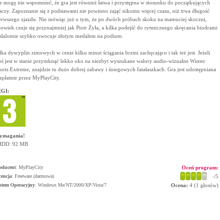
e mogę nie wspomnieć, że gra jest również łatwa i przystępna w stosunku do początkujących
aczy. Zapoznanie się z podstawami nie powinno zająć nikomu więcej czasu, niż trwa długość
erwszego zjazdu. Nie mówiąc już o tym, że po dwóch próbach skoku na mamuciej skoczni,
łowiek czuje się przynajmniej jak Piotr Żyła, a kilka podejść do rytmicznego skręcania biodrami
slalomie szybko owocuje złotym medalem na podium.
lka dyscyplin zimowych w cenie kilku minut ściągania brzmi zachęcająco i tak też jest. Jeżeli
oś jest w stanie przymknąć lekko oko na niezbyt wyszukane walory audio-wizualne Winter
orts Extreme, znajdzie tu dużo dobrej zabawy i śniegowych fatałaszkach. Gra jest udostępniana
zpłatnie przez MyPlayCity.
GI:
ymagania!
HDD: 92 MB
oducent
:
MyPlayCity
Oceń program:
cencja
: Freeware (darmowa)
-
/5
stem Operacyjny
:
Windows Me/NT/2000/XP/Vista/7
Ocena:
4
(
1
głosów)