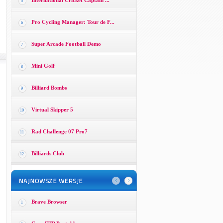
International Cricket Captain ...
5
Pro Cycling Manager: Tour de F...
6
Super Arcade Football Demo
7
Mini Golf
8
Billiard Bombs
9
Virtual Skipper 5
10
Rad Challenge 07 Pro7
11
Billiards Club
12
Brave Browser
1