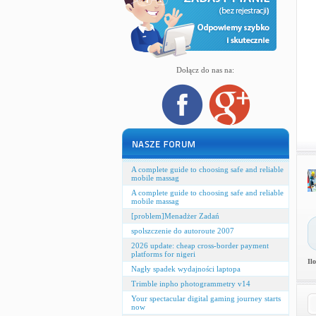
Dołącz do nas na:
A complete guide to choosing safe and reliable
mobile massag
A complete guide to choosing safe and reliable
mobile massag
[problem]Menadżer Zadań
spolszczenie do autoroute 2007
2026 update: cheap cross‑border payment
platforms for nigeri
Il
Nagły spadek wydajności laptopa
Trimble inpho photogrammetry v14
Your spectacular digital gaming journey starts
now