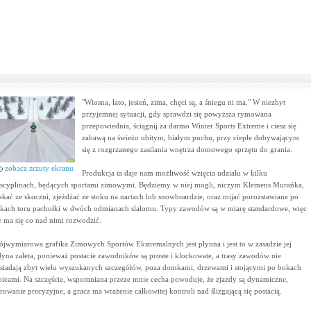
"Wiosna, lato, jesień, zima, chęci są, a śniegu ni ma." W niezbyt
przyjemnej sytuacji, gdy sprawdzi się powyższa rymowana
przepowiednia, ściągnij za darmo Winter Sports Extreme i ciesz się
zabawą na świeżo ubitym, białym puchu, przy cieple dobywającym
się z rozgrzanego zasilania wnętrza domowego sprzętu do grania.
zobacz zrzuty ekranu
Produkcja ta daje nam możliwość wzięcia udziału w kilku
scyplinach, będących sportami zimowymi. Będziemy w niej mogli, niczym Klemens Murańka,
akać ze skoczni, zjeżdżać ze stoku na nartach lub snowboardzie, oraz mijać porozstawiane po
kach toru pachołki w dwóch odmianach slalomu. Typy zawodów są w miarę standardowe, więc
e ma się co nad nimi rozwodzić.
ójwymiarowa grafika Zimowych Sportów Ekstremalnych jest płynna i jest to w zasadzie jej
dyna zaleta, ponieważ postacie zawodników są proste i klockowate, a trasy zawodów nie
siadają zbyt wielu wyszukanych szczegółów, poza domkami, drzewami i stojącymi po bokach
bicami. Na szczęście, wspomniana przeze mnie cecha powoduje, że zjazdy są dynamiczne,
erowanie precyzyjne, a gracz ma wrażenie całkowitej kontroli nad ślizgającą się postacią.