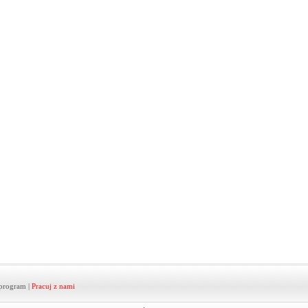
program
|
Pracuj z nami