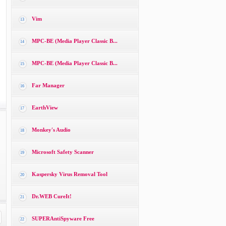
Vim
13
MPC-BE (Media Player Classic B...
14
MPC-BE (Media Player Classic B...
15
Far Manager
16
EarthView
17
Monkey′s Audio
18
Microsoft Safety Scanner
19
Kaspersky Virus Removal Tool
20
Dr.WEB CureIt!
21
SUPERAntiSpyware Free
22