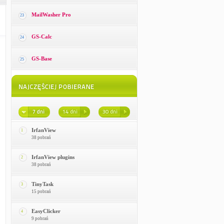
MailWasher Pro
23
GS-Calc
24
GS-Base
25
IrfanView
1
38 pobrań
IrfanView plugins
2
38 pobrań
TinyTask
3
15 pobrań
EasyClicker
4
9 pobrań