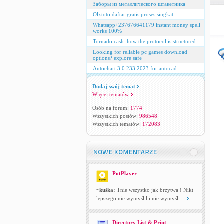
Заборы из металлического штакетника
Olxtoto daftar gratis proses singkat
Whatsapp+237676641179 instant money spell
works 100%
Tornado cash: how the protocol is structured
Looking for reliable pc games download
options? explore safe
Autochart 3.0.233 2023 for autocad
Dodaj swój temat
Więcej tematów
Osób na forum:
1774
Wszystkich postów:
986548
Wszystkich tematów:
172083
PotPlayer
~kuśka:
Tnie wszystko jak brzytwa ! Nikt
lepszego nie wymyślił i nie wymyśli ...
Directory List & Print