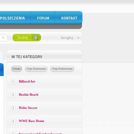
Billiard Art
1
Boobie Beach
2
Hobo Soccer
3
WWE Raw Demo
4