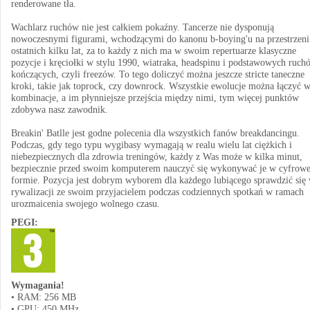
renderowane tła.
Wachlarz ruchów nie jest całkiem pokaźny. Tancerze nie dysponują
nowoczesnymi figurami, wchodzącymi do kanonu b-boying'u na przestrzeni
ostatnich kilku lat, za to każdy z nich ma w swoim repertuarze klasyczne
pozycje i kręciołki w stylu 1990, wiatraka, headspinu i podstawowych ruch
kończących, czyli freezów. To tego doliczyć można jeszcze stricte taneczne
kroki, takie jak toprock, czy downrock. Wszystkie ewolucje można łączyć 
kombinacje, a im płynniejsze przejścia między nimi, tym więcej punktów
zdobywa nasz zawodnik.
Breakin' Batlle jest godne polecenia dla wszystkich fanów breakdancingu.
Podczas, gdy tego typu wygibasy wymagają w realu wielu lat ciężkich i
niebezpiecznych dla zdrowia treningów, każdy z Was może w kilka minut,
bezpiecznie przed swoim komputerem nauczyć się wykonywać je w cyfrowe
formie. Pozycja jest dobrym wyborem dla każdego lubiącego sprawdzić się
rywalizacji ze swoim przyjacielem podczas codziennych spotkań w ramach
urozmaicenia swojego wolnego czasu.
PEGI:
Wymagania!
• RAM: 256 MB
• GPU: 450 MHz