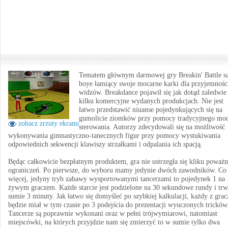
Tematem głównym darmowej gry Breakin' Battle są
boye łamiący swoje mocarne karki dla przyjemnośc
widzów. Breakdance pojawił się jak dotąd zaledwie
kilku komercyjne wydanych produkcjach. Nie jest
łatwo przedstawić niuanse pojedynkujących się na
gumolicie ziomków przy pomocy tradycyjnego mo
zobacz zrzuty ekranu
sterowania. Autorzy zdecydowali się na możliwość
wykonywania gimnastyczno-tanecznych figur przy pomocy wystukiwania
odpowiednich sekwencji klawiszy strzałkami i odpalania ich spacją.
Będąc całkowicie bezpłatnym produktem, gra nie ustrzegła się kliku poważ
ograniczeń. Po pierwsze, do wyboru mamy jedynie dwóch zawodników. Co
więcej, jedyny tryb zabawy wysportowanymi tancerzami to pojedynek 1 na 
żywym graczem. Każde starcie jest podzielone na 30 sekundowe rundy i tr
sumie 3 minuty. Jak łatwo się domyśleć po szybkiej kalkulacji, każdy z grac
będzie miał w tym czasie po 3 podejścia do prezentacji wyuczonych tricków
Tancerze są poprawnie wykonani oraz w pełni trójwymiarowi, natomiast
miejscówki, na których przyjdzie nam się zmierzyć to w sumie tylko dwa