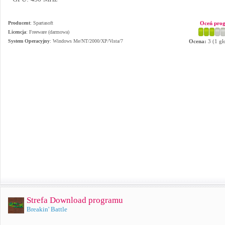
Producent
:
Spartasoft
Oceń pro
Licencja
: Freeware (darmowa)
System Operacyjny
:
Windows Me/NT/2000/XP/Vista/7
Ocena:
3
(
1
gł
Strefa Download programu
Breakin' Battle