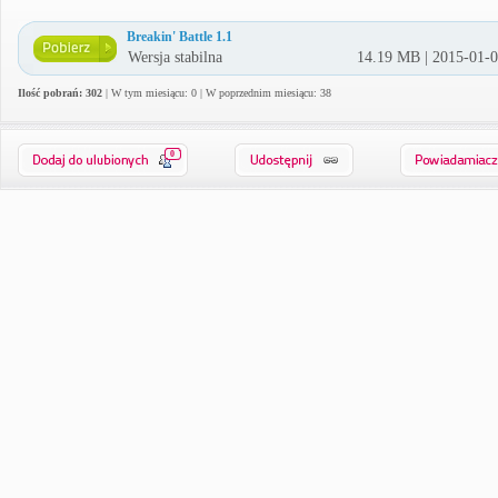
Breakin' Battle 1.1
Wersja stabilna
14.19 MB | 2015-01-
Ilość pobrań: 302
| W tym miesiącu: 0 | W poprzednim miesiącu: 38
0