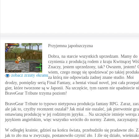
Przyjemna japońszczyzna
Dobra, na starcie wszystkich uprzedzam. Mamy do
czynienia z produkcją rodem z kraju Kwitnącej Wiś
Znaczy, jestem uprzedzony, tak? Owszem, jestem! 
wiem, czego mogę się spodziewać po takiej produkc
zobacz zrzuty ekranu
za którą nie odpowiada żadnej znane studio. Moi
drodzy, pomiędzy serią Final Fantasy, a hentai visual novel, jest cała przepa
gier, które tworzone są w Japonii. Na szczęście, tym razem nie upadniecie n
BraveGear Tribute trzyma poziom!
BraveGear Tribute to typowo nietypowa produkcja fantasy RPG. Zaraz, zar
ale jak to, czyżby recenzent oszalał? Jak miał nie oszaleć, jak pierwotnie gr
omawianą produkcję w jej rodzimym języku… Na szczęście istnieje wersja 
językiem angielskim, więc wszystko wróciło do normy. Zatem, zaczynajmy.
W odległej krainie, gdzieś na końcu świata, przebudziło się pradawne zło. Z
jak to zło ma w zwyczaju, postanowiło czynić zło. I źle się działo, wieśnia