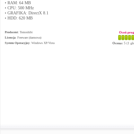
• RAM: 64 MB
• CPU: 500 MHz
• GRAFIKA: DirectX 8.1
• HDD: 620 MB
Producent
:
Tomoshibi
Oceń pro
Licencja
: Freeware (darmowa)
System Operacyjny
:
Windows XP/Vista
Ocena:
5
(
1
gł