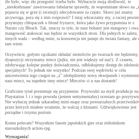
źle było, więc zło przegonić trzeba było. Wybaczcie moją złośliwość, te
„nieokiełznane’ zawirowania fabularne sprawiły, że wspomniane słowo na „
pojawia się w grze (i recenzji) zdecydowanie za często. Skoro już znamy
arcywroga, pora się z nim rozprawić! I tutaj wkraczamy my, a raczej pewie
przystojny chłopaczek o blond fryzurce, która jako żywo przypomina te z
Naruto czy Bleach. Tak, znaczy to tyle, że nasz bohater jest mangowy i owa
mangowość atakować nas będzie ze wszystkich stron. Dla jednych to zaleta, 
innych wada – według mnie, ta konwencja nie pasuje do świata fantasy, ale 
tam wiem.
Oczywiście, gołymi rączkami okładać niemilców po twarzach nie będziemy
dyspozycji otrzymamy miecz (jejku, nie jest większy od nas!). Z czasem,
zdobywając kolejne punkty doświadczenia, odblokujemy dostęp do zdolnośc
specjalnych! To jednak nie wszystko! Podczas swej wędrówki w celu
unicestwienia tego czegoś na „z” zdobędziemy nowy ekwipunek i wymieni
nasz miecz, na zupełnie inny miecz! Mieczów ci u nas dostatek!
Graficznie tytuł prezentuje się przyjemnie. Przywodzi na myśl produkcje na
Playstation 1 i z tego powodu (jestem sentymentalny) oceniam go pozytywn
Nie wybaczę jednak szkaradnej mini-mapy oraz powtarzalnych przeciwnikó
przez których miałem wrażenie, że walczę z klonami. Udźwiękowienie jest
porządne i trzyma poziom.
Komu polecam? Wszystkim fanom japońskich gier oraz miłośnikom
staroszkolnych action-rpg.
Wymagania!