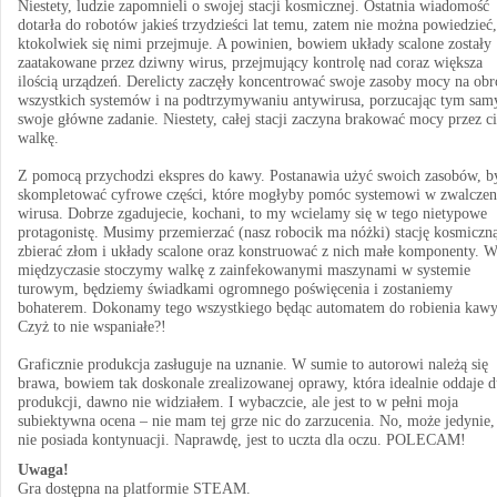
Niestety, ludzie zapomnieli o swojej stacji kosmicznej. Ostatnia wiadomość
dotarła do robotów jakieś trzydzieści lat temu, zatem nie można powiedzieć,
ktokolwiek się nimi przejmuje. A powinien, bowiem układy scalone zostały
zaatakowane przez dziwny wirus, przejmujący kontrolę nad coraz większa
ilością urządzeń. Derelicty zaczęły koncentrować swoje zasoby mocy na obr
wszystkich systemów i na podtrzymywaniu antywirusa, porzucając tym sa
swoje główne zadanie. Niestety, całej stacji zaczyna brakować mocy przez ci
walkę.
Z pomocą przychodzi ekspres do kawy. Postanawia użyć swoich zasobów, b
skompletować cyfrowe części, które mogłyby pomóc systemowi w zwalczen
wirusa. Dobrze zgadujecie, kochani, to my wcielamy się w tego nietypowe
protagonistę. Musimy przemierzać (nasz robocik ma nóżki) stację kosmiczn
zbierać złom i układy scalone oraz konstruować z nich małe komponenty. 
międzyczasie stoczymy walkę z zainfekowanymi maszynami w systemie
turowym, będziemy świadkami ogromnego poświęcenia i zostaniemy
bohaterem. Dokonamy tego wszystkiego będąc automatem do robienia kawy
Czyż to nie wspaniałe?!
Graficznie produkcja zasługuje na uznanie. W sumie to autorowi należą się
brawa, bowiem tak doskonale zrealizowanej oprawy, która idealnie oddaje 
produkcji, dawno nie widziałem. I wybaczcie, ale jest to w pełni moja
subiektywna ocena – nie mam tej grze nic do zarzucenia. No, może jedynie,
nie posiada kontynuacji. Naprawdę, jest to uczta dla oczu. POLECAM!
Uwaga!
Gra dostępna na platformie STEAM.