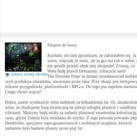
Ekspres do kawy.
Kochani, od razu uprzedzam, że zakochałem się. Ja
wiem, mięczak ze mnie, ale ta gra ma coś w sobie, 
nie sposób przejść obok niej obojętnie! Zresztą, co
Wam będę prawił farmazony, zobaczcie sami!
zobacz zrzuty ekranu
The Desolate Hope to dumny przedstawiciel indyk
czyli produkcja niezależna, stworzona przez fana. Przy okazji jest nietypo
miksem przygodówki, platformówki i RPG-a. Do tego jest zupełnie darmow
Czego chcieć więcej?
Dobra, zatem wyobraźcie sobie ludzkość za kilkadziesiąt lat. Ot, ubzdurali
sobie, że zbudujemy bazę kosmiczną na jakiejś odległej planecie i osiedlimy
robotami. Maszyny będą miały za zadanie planować ewentualną kolonizację
razie, gdyby Ziemia była niezdatna do użytku. Z tego powodu powstało pię
Derelictów, specjalnie zaprogramowanych i mobilnych urządzeń, których
zadaniem było badanie planety przez pięć lat.