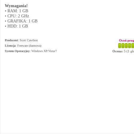
Wymagania!
• RAM: 1 GB
• CPU: 2 GHz
• GRAFIKA: 1 GB
• HDD: 1 GB
Producent
:
Scott Cawthon
Oceń pro
Licencja
: Freeware (darmowa)
System Operacyjny
:
Windows XP/Vista/7
Ocena:
5
(
1
gł