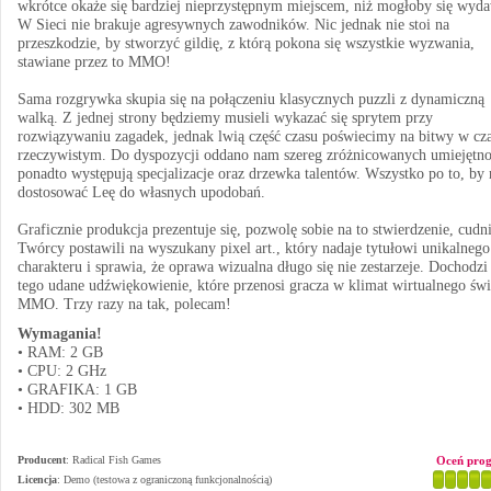
wkrótce okaże się bardziej nieprzystępnym miejscem, niż mogłoby się wyd
W Sieci nie brakuje agresywnych zawodników. Nic jednak nie stoi na
przeszkodzie, by stworzyć gildię, z którą pokona się wszystkie wyzwania,
stawiane przez to MMO!
Sama rozgrywka skupia się na połączeniu klasycznych puzzli z dynamiczną
walką. Z jednej strony będziemy musieli wykazać się sprytem przy
rozwiązywaniu zagadek, jednak lwią część czasu poświecimy na bitwy w cza
rzeczywistym. Do dyspozycji oddano nam szereg zróżnicowanych umiejętno
ponadto występują specjalizacje oraz drzewka talentów. Wszystko po to, by
dostosować Leę do własnych upodobań.
Graficznie produkcja prezentuje się, pozwolę sobie na to stwierdzenie, cudni
Twórcy postawili na wyszukany pixel art., który nadaje tytułowi unikalnego
charakteru i sprawia, że oprawa wizualna długo się nie zestarzeje. Dochodzi
tego udane udźwiękowienie, które przenosi gracza w klimat wirtualnego świ
MMO. Trzy razy na tak, polecam!
Wymagania!
• RAM: 2 GB
• CPU: 2 GHz
• GRAFIKA: 1 GB
• HDD: 302 MB
Producent
:
Radical Fish Games
Oceń pro
Licencja
: Demo (testowa z ograniczoną funkcjonalnością)