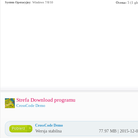
System Operacyjny
:
Windows 7/8/10
Ocena:
5
(
1
gł
Strefa Download programu
CrossCode Demo
CrossCode Demo
Wersja stabilna
77.97 MB | 2015-12-