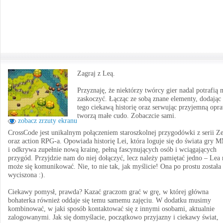
Zagraj z Leą.
Przyznaję, że niektórzy twórcy gier nadal potrafią 
zaskoczyć. Łącząc ze sobą znane elementy, dodając
tego ciekawą historię oraz serwując przyjemną opr
tworzą małe cudo. Zobaczcie sami.
zobacz zrzuty ekranu
CrossCode jest unikalnym połączeniem staroszkolnej przygodówki z serii Z
oraz action RPG-a. Opowiada historię Lei, która loguje się do świata gry
i odkrywa zupełnie nową krainę, pełną fascynujących osób i wciągających
przygód. Przyjdzie nam do niej dołączyć, lecz należy pamiętać jedno – Lea 
może się komunikować. Nie, to nie tak, jak myślicie! Ona po prostu została
wyciszona :).
Ciekawy pomysł, prawda? Kazać graczom grać w grę, w której główna
bohaterka również oddaje się temu samemu zajęciu. W dodatku musimy
kombinować, w jaki sposób kontaktować się z innymi osobami, aktualnie
zalogowanymi. Jak się domyślacie, początkowo przyjazny i ciekawy świat,