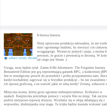
8-bitowa historia.
Niżej opisywana produkcja udowadnia, że nie trzeb
mieć ogromnego budżetu, by stworzyć coś ciekawe
wciągającego. Wystarczy pomysł i pasja, a można 
pewnym, że gracze z pewnością to docenią. W końc
zobacz zrzuty ekranu
od czego jest Steam :).
Uwaga, teraz będzie tytuł. Zatem 8-Bit Adventures: The Forgotten Journey
Remastered Edition jest grą reprezentującą gatunek RPG, a konkretniej jRP
Jest to nostalgiczny powrót do przeszłości i próba przypomnienia nam, dlac
kiedyś kochaliśmy zagrywać się w brzydkie produkcje – bo nie zważaliśmy 
ich oprawę graficzną, a na wartość jakie ze sobą niosły! Zresztą, zobaczcie 
Mistyczna kraina, której grozi ogromne niebezpieczeństwo. Królestwo w
opałach. Księżniczka potrzebuje pomocy i wysyła Was na misję. Tak zaczyna
podróż nietypowo-typowej drużyny. Wcielamy się w ekipę składającą się z
wojownika, złodziejaszka oraz maga. Ta trójka będzie musiała wykonać zad