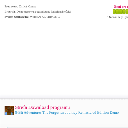
Producent
:
Critical Games
Oceń pro
Licencja
: Demo (testowa z ograniczoną funkcjonalnością)
System Operacyjny
:
Windows XP/Vista/7/8/10
Ocena:
5
(
1
gł
Strefa Download programu
8-Bit Adventures The Forgotten Journey Remastered Edition Demo