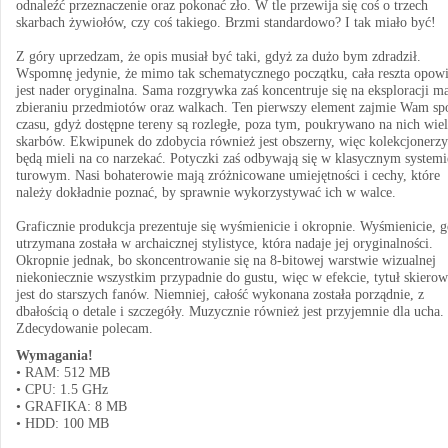
odnaleźć przeznaczenie oraz pokonać zło. W tle przewija się coś o trzech
skarbach żywiołów, czy coś takiego. Brzmi standardowo? I tak miało być!
Z góry uprzedzam, że opis musiał być taki, gdyż za dużo bym zdradził.
Wspomnę jedynie, że mimo tak schematycznego początku, cała reszta opowi
jest nader oryginalna. Sama rozgrywka zaś koncentruje się na eksploracji m
zbieraniu przedmiotów oraz walkach. Ten pierwszy element zajmie Wam sp
czasu, gdyż dostępne tereny są rozległe, poza tym, poukrywano na nich wie
skarbów. Ekwipunek do zdobycia również jest obszerny, więc kolekcjonerzy
będą mieli na co narzekać. Potyczki zaś odbywają się w klasycznym systemi
turowym. Nasi bohaterowie mają zróżnicowane umiejętności i cechy, które
należy dokładnie poznać, by sprawnie wykorzystywać ich w walce.
Graficznie produkcja prezentuje się wyśmienicie i okropnie. Wyśmienicie, 
utrzymana została w archaicznej stylistyce, która nadaje jej oryginalności.
Okropnie jednak, bo skoncentrowanie się na 8-bitowej warstwie wizualnej
niekoniecznie wszystkim przypadnie do gustu, więc w efekcie, tytuł skiero
jest do starszych fanów. Niemniej, całość wykonana została porządnie, z
dbałością o detale i szczegóły. Muzycznie również jest przyjemnie dla ucha.
Zdecydowanie polecam.
Wymagania!
• RAM: 512 MB
• CPU: 1.5 GHz
• GRAFIKA: 8 MB
• HDD: 100 MB