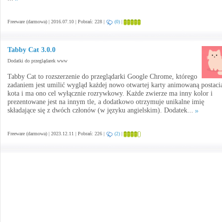
Freeware (darmowa) | 2016.07.10 | Pobrań: 228 |
(0)
|
Tabby Cat 3.0.0
Dodatki do przeglądarek www
Tabby Cat to rozszerzenie do przeglądarki Google Chrome, którego
zadaniem jest umilić wygląd każdej nowo otwartej karty animowaną postaci
kota i ma ono cel wyłącznie rozrywkowy. Każde zwierze ma inny kolor i
prezentowane jest na innym tle, a dodatkowo otrzymuje unikalne imię
składające się z dwóch członów (w języku angielskim). Dodatek...
Freeware (darmowa) | 2023.12.11 | Pobrań: 226 |
(2)
|