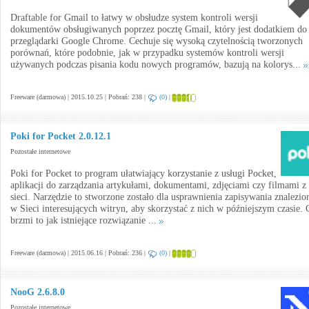
Draftable for Gmail to łatwy w obsłudze system kontroli wersji
dokumentów obsługiwanych poprzez pocztę Gmail, który jest dodatkiem do
przeglądarki Google Chrome. Cechuje się wysoką czytelnością tworzonych
porównań, które podobnie, jak w przypadku systemów kontroli wersji
używanych podczas pisania kodu nowych programów, bazują na kolorys...
Freeware (darmowa) | 2015.10.25 | Pobrań: 238 |
(0)
|
Poki for Pocket 2.0.12.1
Pozostałe internetowe
Poki for Pocket to program ułatwiający korzystanie z usługi Pocket,
aplikacji do zarządzania artykułami, dokumentami, zdjęciami czy filmami z
sieci. Narzędzie to stworzone zostało dla usprawnienia zapisywania znalezio
w Sieci interesujących witryn, aby skorzystać z nich w późniejszym czasie.
brzmi to jak istniejące rozwiązanie ...
Freeware (darmowa) | 2015.06.16 | Pobrań: 236 |
(0)
|
NooG 2.6.8.0
Pozostałe internetowe