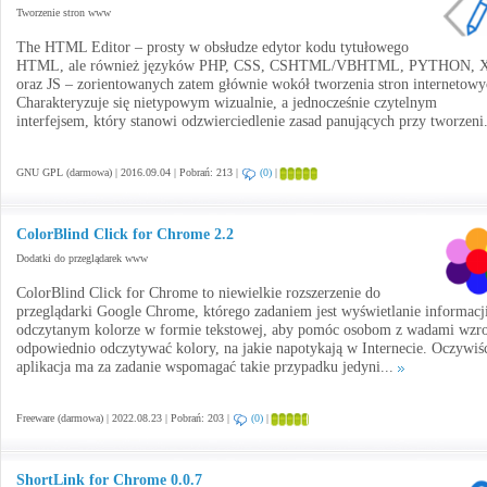
Tworzenie stron www
The HTML Editor – prosty w obsłudze edytor kodu tytułowego
HTML, ale również języków PHP, CSS, CSHTML/VBHTML, PYTHON,
oraz JS – zorientowanych zatem głównie wokół tworzenia stron internetowy
Charakteryzuje się nietypowym wizualnie, a jednocześnie czytelnym
interfejsem, który stanowi odzwierciedlenie zasad panujących przy tworzeni
GNU GPL (darmowa) | 2016.09.04 | Pobrań: 213 |
(0)
|
ColorBlind Click for Chrome 2.2
Dodatki do przeglądarek www
ColorBlind Click for Chrome to niewielkie rozszerzenie do
przeglądarki Google Chrome, którego zadaniem jest wyświetlanie informacj
odczytanym kolorze w formie tekstowej, aby pomóc osobom z wadami wzr
odpowiednio odczytywać kolory, na jakie napotykają w Internecie. Oczywiś
aplikacja ma za zadanie wspomagać takie przypadku jedyni...
Freeware (darmowa) | 2022.08.23 | Pobrań: 203 |
(0)
|
ShortLink for Chrome 0.0.7