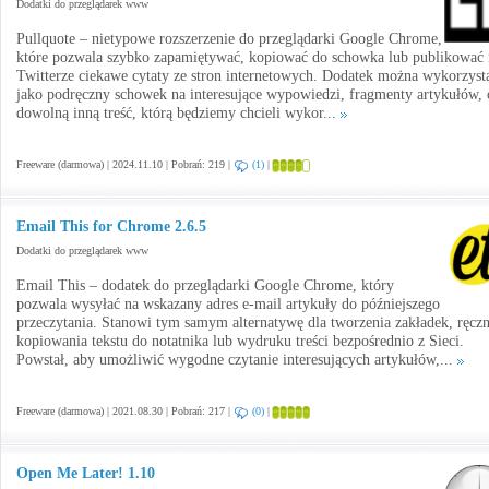
Dodatki do przeglądarek www
Pullquote – nietypowe rozszerzenie do przeglądarki Google Chrome,
które pozwala szybko zapamiętywać, kopiować do schowka lub publikować 
Twitterze ciekawe cytaty ze stron internetowych. Dodatek można wykorzyst
jako podręczny schowek na interesujące wypowiedzi, fragmenty artykułów, 
dowolną inną treść, którą będziemy chcieli wykor...
Freeware (darmowa) | 2024.11.10 | Pobrań: 219 |
(1)
|
Email This for Chrome 2.6.5
Dodatki do przeglądarek www
Email This – dodatek do przeglądarki Google Chrome, który
pozwala wysyłać na wskazany adres e-mail artykuły do późniejszego
przeczytania. Stanowi tym samym alternatywę dla tworzenia zakładek, ręcz
kopiowania tekstu do notatnika lub wydruku treści bezpośrednio z Sieci.
Powstał, aby umożliwić wygodne czytanie interesujących artykułów,...
Freeware (darmowa) | 2021.08.30 | Pobrań: 217 |
(0)
|
Open Me Later! 1.10