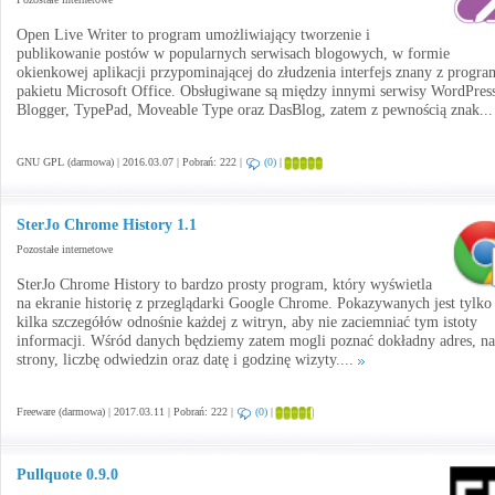
Open Live Writer to program umożliwiający tworzenie i
publikowanie postów w popularnych serwisach blogowych, w formie
okienkowej aplikacji przypominającej do złudzenia interfejs znany z progr
pakietu Microsoft Office. Obsługiwane są między innymi serwisy WordPress
Blogger, TypePad, Moveable Type oraz DasBlog, zatem z pewnością znak..
GNU GPL (darmowa) | 2016.03.07 | Pobrań: 222 |
(0)
|
SterJo Chrome History 1.1
Pozostałe internetowe
SterJo Chrome History to bardzo prosty program, który wyświetla
na ekranie historię z przeglądarki Google Chrome. Pokazywanych jest tylko
kilka szczegółów odnośnie każdej z witryn, aby nie zaciemniać tym istoty
informacji. Wśród danych będziemy zatem mogli poznać dokładny adres, n
strony, liczbę odwiedzin oraz datę i godzinę wizyty....
Freeware (darmowa) | 2017.03.11 | Pobrań: 222 |
(0)
|
Pullquote 0.9.0