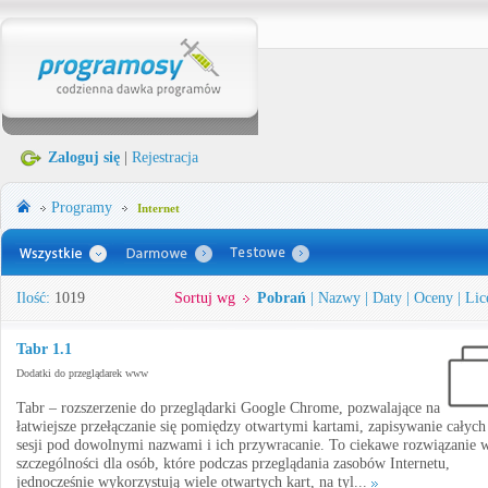
Zaloguj się
|
Rejestracja
Programy
Internet
Ilość:
1019
Sortuj wg
Pobrań
|
Nazwy
|
Daty
|
Oceny
|
Lic
Tabr 1.1
Dodatki do przeglądarek www
Tabr – rozszerzenie do przeglądarki Google Chrome, pozwalające na
łatwiejsze przełączanie się pomiędzy otwartymi kartami, zapisywanie całych
sesji pod dowolnymi nazwami i ich przywracanie. To ciekawe rozwiązanie 
szczególności dla osób, które podczas przeglądania zasobów Internetu,
jednocześnie wykorzystują wiele otwartych kart, na tyl...