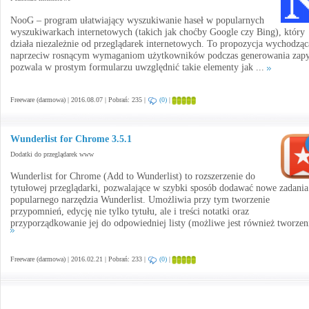
NooG – program ułatwiający wyszukiwanie haseł w popularnych
wyszukiwarkach internetowych (takich jak choćby Google czy Bing), który
działa niezależnie od przeglądarek internetowych. To propozycja wychodząc
naprzeciw rosnącym wymaganiom użytkowników podczas generowania zapy
pozwala w prostym formularzu uwzględnić takie elementy jak ...
Freeware (darmowa) | 2016.08.07 | Pobrań: 235 |
(0)
|
Wunderlist for Chrome 3.5.1
Dodatki do przeglądarek www
Wunderlist for Chrome (Add to Wunderlist) to rozszerzenie do
tytułowej przeglądarki, pozwalające w szybki sposób dodawać nowe zadania
popularnego narzędzia Wunderlist. Umożliwia przy tym tworzenie
przypomnień, edycję nie tylko tytułu, ale i treści notatki oraz
przyporządkowanie jej do odpowiedniej listy (możliwe jest również tworzeni
Freeware (darmowa) | 2016.02.21 | Pobrań: 233 |
(0)
|