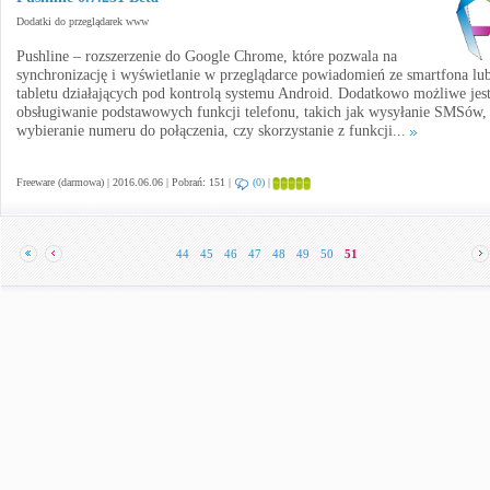
Dodatki do przeglądarek www
Pushline – rozszerzenie do Google Chrome, które pozwala na
synchronizację i wyświetlanie w przeglądarce powiadomień ze smartfona lu
tabletu działających pod kontrolą systemu Android. Dodatkowo możliwe jes
obsługiwanie podstawowych funkcji telefonu, takich jak wysyłanie SMSów,
wybieranie numeru do połączenia, czy skorzystanie z funkcji...
Freeware (darmowa) | 2016.06.06 | Pobrań: 151 |
(0)
|
44
45
46
47
48
49
50
51