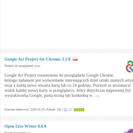
Google Art Project for Chrome 3.1.0
Dodatki do przeglądarek www
Google Art Project rozszerzenie do przeglądarki Google Chrome,
którego zadaniem jest wyświetlanie interesujących dzieł sztuki znanych arty
wraz z każdą nowo otwarta kartą lub co 24 godziny. Pozwoli to urozmaicić
widok każdej nowej karty w przeglądarce, który dotychczas najpewniej był
wyszukiwarką Google, pustą stroną lub konkretną w...
Freeware (darmowa) | 2026.03.29 | Pobrań: 226 |
(1)
|
Open Live Writer 0.6.0
Pozostałe internetowe