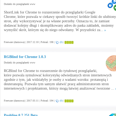
Dodatki do przeglądarek www
ShortLink for Chrome to rozszerzenie do przeglądarki Google
Chrome, które pozwala w ciekawy sposób tworzyć krótkie linki do ulubion
stron, aby wykorzystywać je na własne potrzeby. Oznacza to, że zamiast
dodawać kolejny długi i skomplikowany adres do paska zakładek, możemy
wymyślić skrót, którym się do niego odwołamy. W przyszłości za...
Freeware (darmowa) | 2017.12.10 | Pobrań: 198 |
(0)
|
RGBlind for Chrome 1.0.3
Dodatki do przeglądarek www
RGBlind for Chrome to rozszerzenie do tytułowej przeglądarki,
które pozwala symulować kolorystykę odwiedzanych stron internetowych
zgodnie z tym, jak widziałyby je osoby z wadami wzroku: protanopią i
deuteranopią. Pozwala tym samym ułatwić pracę administratorom stron
internetowych i projektantom, którzy mogą łatwiej analizować tworzone ...
Freeware (darmowa) | 2017.03.11 | Pobrań: 194 |
(0)
|
Pushline 0.7.251 Beta