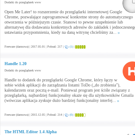
Dodatki do przeglądarek www
Open Me Later! to rozszerzenie do przeglądarki internetowej Google
Chrome, pozwalające zaprogramować konkretne strony do automatycznego
otworzenia w późniejszym czasie. Stanowi to pewne uzupełnienie lub
alternatywę dla dodawania konkretnych adresów do zakładek i jednoczesneg
ustawiania przypomnienia, kiedy na daną witrynę chcieliśmy za...
Freeware (darmowa) | 2017.05.01 | Pobrań: 217 |
(1)
|
Handle 1.20
Dodatki do przeglądarek www
Handle to dodatek do przeglądarki Google Chrome, który łączy w
sobie widok aplikacji do zarządzania listami ToDo („do zrobienia”),
kalendarzem oraz pocztą e-mail. Ponieważ program jest ściśle związany z
przeglądarką, najbardziej funkcjonalny okaże się dla użytkowników Gmaila
(wówczas aplikacja zyskuje dużo bardziej funkcjonalny interfej...
Freeware (darmowa) | 2015.12.05 | Pobrań: 214 |
(0)
|
The HTML Editor 1.4 Alpha