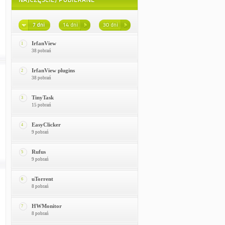
IrfanView
1
38 pobrań
IrfanView plugins
2
38 pobrań
TinyTask
3
15 pobrań
EasyClicker
4
9 pobrań
Rufus
5
9 pobrań
uTorrent
6
8 pobrań
HWMonitor
7
8 pobrań