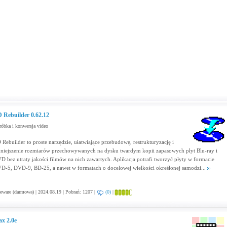
 Rebuilder 0.62.12
óbka i konwersja video
 Rebuilder to proste narzędzie, ułatwiające przebudowę, restrukturyzację i
niejszenie rozmiarów przechowywanych na dysku twardym kopii zapasowych płyt Blu-ray i
D bez utraty jakości filmów na nich zawartych. Aplikacja potrafi tworzyć płyty w formacie
D-5, DVD-9, BD-25, a nawet w formatach o docelowej wielkości określonej samodzi...
eware (darmowa) | 2024.08.19 | Pobrań: 1207 |
(0)
|
x 2.0e