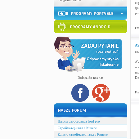
Programowanie
ci
(j
po
Fre
AV
Obr
AV
wi
mo
Dołącz do nas na:
Do
Fre
Плюсы автосервиса ford pro
Стройматериалы в Кинеле
Купить стройматериалы в Кинеле