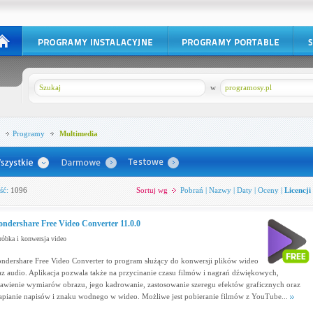
w
programosy.pl
Programy
Multimedia
ść:
1096
Sortuj wg
Pobrań
|
Nazwy
|
Daty
|
Oceny
|
Licencji
ndershare Free Video Converter 11.0.0
óbka i konwersja video
ndershare Free Video Converter to program służący do konwersji plików wideo
az audio. Aplikacja pozwala także na przycinanie czasu filmów i nagrań dźwiękowych,
tawienie wymiarów obrazu, jego kadrowanie, zastosowanie szeregu efektów graficznych oraz
apianie napisów i znaku wodnego w wideo. Możliwe jest pobieranie filmów z YouTube...