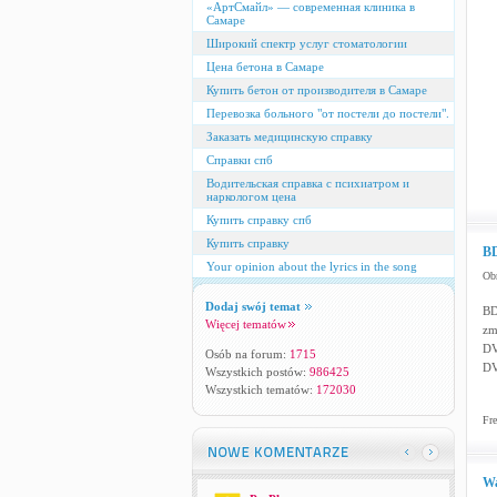
«АртСмайл» — современная клиника в
Самаре
Широкий спектр услуг стоматологии
Цена бетона в Самаре
Купить бетон от производителя в Самаре
Перевозка больного "от постели до постели".
Заказать медицинскую справку
Справки спб
Водительская справка с психиатром и
наркологом цена
Купить справку спб
Купить справку
BD
Your opinion about the lyrics in the song
Obr
Dodaj swój temat
BD
Więcej tematów
zm
DV
Osób na forum:
1715
DV
Wszystkich postów:
986425
Wszystkich tematów:
172030
Fre
Wa