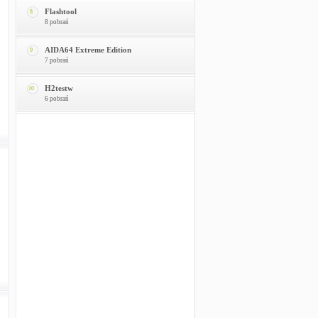
Flashtool
8
8 pobrań
AIDA64 Extreme Edition
9
7 pobrań
H2testw
10
6 pobrań