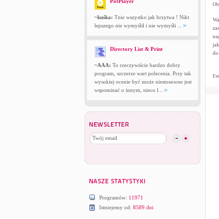
PotPlayer
Obr
~kuśka:
Tnie wszystko jak brzytwa ! Nikt
Wa
lepszego nie wymyślił i nie wymyśli ...
za
na
ja
Directory List & Print
do
~AAA:
To rzeczywiście bardzo dobry
program, szczerze wart polecenia. Przy tak
Fre
wysokiej ocenie być może niestosowne jest
wspominać o innym, nieco l...
Programów:
11971
Istniejemy od:
8589 dni