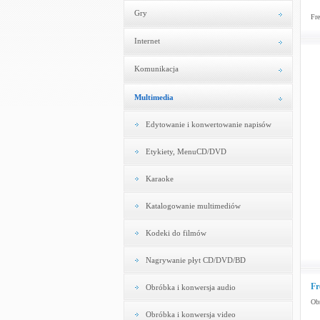
Gry
Fre
Internet
Komunikacja
Multimedia
Edytowanie i konwertowanie napisów
Etykiety, MenuCD/DVD
Karaoke
Katalogowanie multimediów
Kodeki do filmów
Nagrywanie płyt CD/DVD/BD
Fr
Obróbka i konwersja audio
Obr
Obróbka i konwersja video