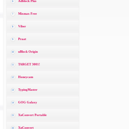
Adblock Plus
6
Mixmax Free
7
Viber
8
Praat
9
uBlock Origin
10
TARGET 3001!
11
Honeycam
12
TypingMaster
13
GOG Galaxy
14
XnConvert Portable
15
XnConvert
16