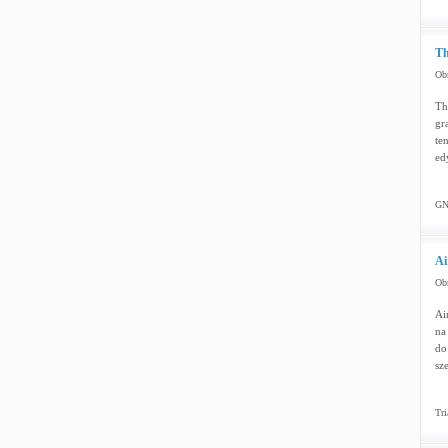
Th
Obr
Th
gr
te
ed
GNU
Ai
Obr
Ai
na
do
sz
Tri