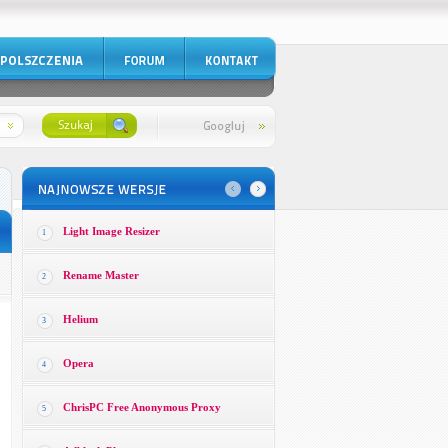
Light Image Resizer
1
Rename Master
2
Helium
3
Opera
4
ChrisPC Free Anonymous Proxy
5