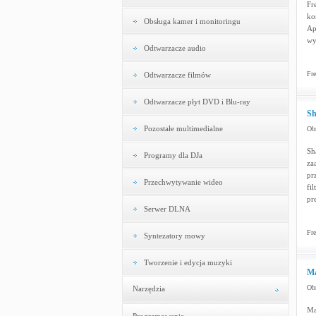
Fr
ko
Obsługa kamer i monitoringu
Ap
wy
Odtwarzacze audio
Fre
Odtwarzacze filmów
Odtwarzacze płyt DVD i Blu-ray
Sh
Pozostałe multimedialne
Obr
Sh
Programy dla DJa
za
pr
Przechwytywanie wideo
fi
pr
Serwer DLNA
Fre
Syntezatory mowy
Tworzenie i edycja muzyki
Ma
Obr
Narzędzia
Ma