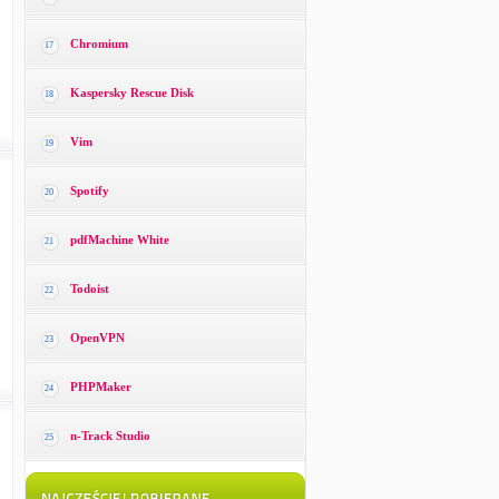
Chromium
17
Kaspersky Rescue Disk
18
Vim
19
Spotify
20
pdfMachine White
21
Todoist
22
OpenVPN
23
PHPMaker
24
n-Track Studio
25