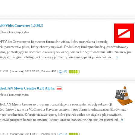
FFVideoConverter 1.0.30.3
óbka i konwersja video
FFVideoConverter to konwerter formatów wideo, który pozwala na kontrolę
elu parametrów pliku, który chcemy uzyskać. Dodatkową funkcjonalnością jest wbudowany
ytor, pozwalający na stworzenie własnej sekwencji wideo lub wprowadzenie kilku zmian w już
tniejącej. Program obsługuje konwersję pomiędzy wieloma typami plików wideo. ...
 GPL (darmowa) | 2019.02.22 | Pobrań: 497 |
(0)
|
deoLAN Movie Creator 0.2.0 Alpha
óbka i konwersja video
deoLAN Movie Creator to program pozwalający na tworzenie i edycję sekwencji
deo, który bazuje na VLC media Playerze, znanym i popularnym odtwarzaczu filmów tego
mego producenta. Oferuje ciekawe opcje, które prawdopodobnie ciągle będą rozwijane,
nieważ program bazuje na otwartej licencji oraz najnowsza rewizja nie jest jeszcze ed...
 GPL (darmowa) | 2014.03.01 | Pobrań: 979 |
(1)
|