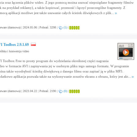
ęcia oraz łączenia plików wideo. Z jego pomocą można usuwać niepożądane fragmenty filmów
ak na przykład reklamy), a także kopiować, przenosić i łączyć poszczególne fragmenty. Z
mocą aplikacji możliwe jest także usuwanie całych ścieżek dźwiękowych z plik...
eware (darmowa) | 2024.05.06 | Pobrań: 3298 |
(1)
|
I Toolbox 2.9.1.69
óbka i konwersja video
I Toolbox Free to prosty program do wydzielania określonej części nagrania
deo w formacie AVI i zapisywania jej w osobnym pliku tego samego formatu. W programie
żna także wyodrębnić ścieżkę dźwiękową z danego filmu oraz zapisać ją w pliku MP3.
datkowo aplikacja pozwala także na wykonywanie zrzutów ekranu z obrazu, który jest akt...
eware (darmowa) | 2023.04.22 | Pobrań: 2190 |
(0)
|