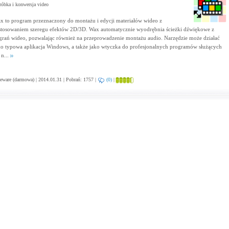
óbka i konwersja video
x to program przeznaczony do montażu i edycji materiałów wideo z
stosowaniem szeregu efektów 2D/3D. Wax automatycznie wyodrębnia ścieżki dźwiękowe z
grań wideo, pozwalając również na przeprowadzenie montażu audio. Narzędzie może działać
ko typowa aplikacja Windows, a także jako wtyczka do profesjonalnych programów służących
 n...
eware (darmowa) | 2014.01.31 | Pobrań: 1757 |
(0)
|