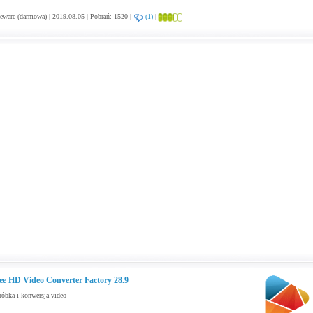
eware (darmowa) | 2019.08.05 | Pobrań: 1520 |
(1)
|
ee HD Video Converter Factory 28.9
óbka i konwersja video