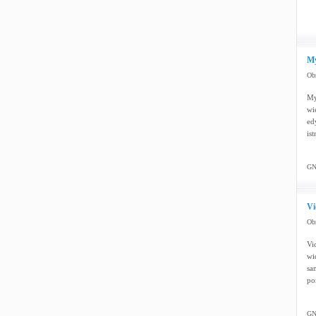
My
Obr
My
wi
ed
is
GNU
Vi
Obr
Vi
wi
sa
po
GNU