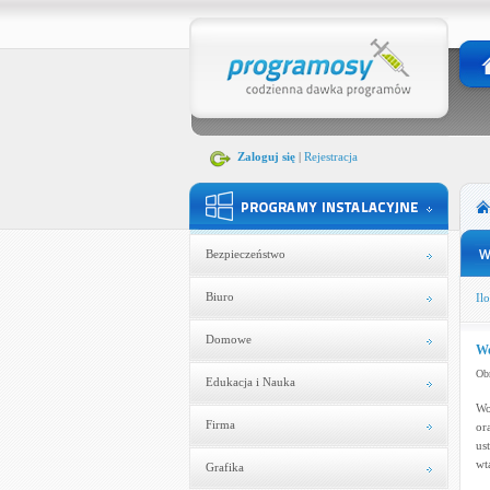
Zaloguj się
|
Rejestracja
Bezpieczeństwo
Biuro
Ilo
Domowe
Wo
Obr
Edukacja i Nauka
Wo
Firma
or
us
wt
Grafika