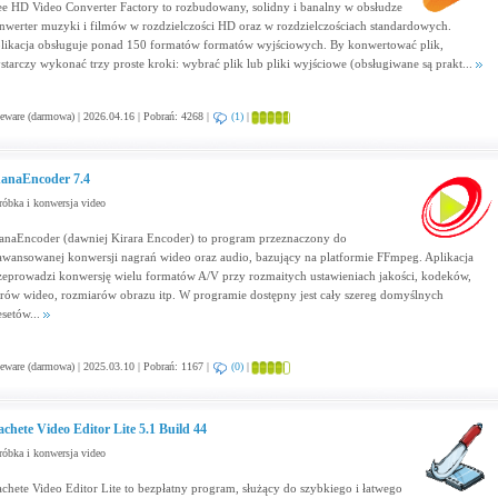
ee HD Video Converter Factory to rozbudowany, solidny i banalny w obsłudze
nwerter muzyki i filmów w rozdzielczości HD oraz w rozdzielczościach standardowych.
likacja obsługuje ponad 150 formatów formatów wyjściowych. By konwertować plik,
starczy wykonać trzy proste kroki: wybrać plik lub pliki wyjściowe (obsługiwane są prakt...
eware (darmowa) | 2026.04.16 | Pobrań: 4268 |
(1)
|
anaEncoder 7.4
óbka i konwersja video
anaEncoder (dawniej Kirara Encoder) to program przeznaczony do
awansowanej konwersji nagrań wideo oraz audio, bazujący na platformie FFmpeg. Aplikacja
zeprowadzi konwersję wielu formatów A/V przy rozmaitych ustawieniach jakości, kodeków,
ltrów wideo, rozmiarów obrazu itp. W programie dostępny jest cały szereg domyślnych
esetów...
eware (darmowa) | 2025.03.10 | Pobrań: 1167 |
(0)
|
chete Video Editor Lite 5.1 Build 44
óbka i konwersja video
chete Video Editor Lite to bezpłatny program, służący do szybkiego i łatwego