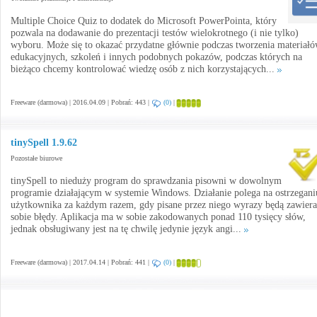
Multiple Choice Quiz to dodatek do Microsoft PowerPointa, który
pozwala na dodawanie do prezentacji testów wielokrotnego (i nie tylko)
wyboru. Może się to okazać przydatne głównie podczas tworzenia materiał
edukacyjnych, szkoleń i innych podobnych pokazów, podczas których na
bieżąco chcemy kontrolować wiedzę osób z nich korzystających...
Freeware (darmowa) | 2016.04.09 | Pobrań: 443 |
(0)
|
tinySpell 1.9.62
Pozostałe biurowe
tinySpell to nieduży program do sprawdzania pisowni w dowolnym
programie działającym w systemie Windows. Działanie polega na ostrzegani
użytkownika za każdym razem, gdy pisane przez niego wyrazy będą zawier
sobie błędy. Aplikacja ma w sobie zakodowanych ponad 110 tysięcy słów,
jednak obsługiwany jest na tę chwilę jedynie język angi...
Freeware (darmowa) | 2017.04.14 | Pobrań: 441 |
(0)
|