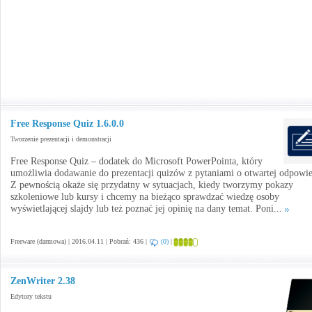
Free Response Quiz 1.6.0.0
Tworzenie prezentacji i demonstracji
Free Response Quiz – dodatek do Microsoft PowerPointa, który
umożliwia dodawanie do prezentacji quizów z pytaniami o otwartej odpowie
Z pewnością okaże się przydatny w sytuacjach, kiedy tworzymy pokazy
szkoleniowe lub kursy i chcemy na bieżąco sprawdzać wiedzę osoby
wyświetlającej slajdy lub też poznać jej opinię na dany temat. Poni...
Freeware (darmowa) | 2016.04.11 | Pobrań: 436 |
(0)
|
ZenWriter 2.38
Edytory tekstu