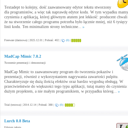
Textadept to kolejny, dość zaawansowany edytor tekstu stworzony
dla programistów, a więc tak naprawdę edytor kodu. W tym wypadku mam
czynienia z aplikacją, której głównym atutem jest lekkość: producent chwali 
że na stworzenie całego programu potrzeba było łącznie mniej, niż 6 tysięcy
linii kodu. Ten minimalizm strony techniczne...
Freeware (darmowa) | 2025.12.01 | Pobrań: 402 |
(0)
|
MadCap Mimic 7.0.2
Tworzenie prezentacji i demonstracji
MadCap Mimic to zaawansowany program do tworzenia pokazów i
prezentacji, również z wykorzystaniem nagrywania zawartości pulpitu.
Charakteryzuje się dużą ilością efektów oraz bardzo wygodną obsługą. W
przeciwieństwie do większości tego typu aplikacji, tutaj mamy do czynienia 
dużym projektem, a nie małym programikiem, w przypadku któreg...
Trial (testowa) | 2014.12.14 | Pobrań: 388 |
(0)
|
Lurch 0.8 Beta
Edytory tekstu