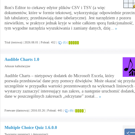
Ron's Editor to ciekawy edytor plików CSV i TSV (a więc
dokumentów, które w formie tekstowej, wykorzystując odpowiednie przecin
lub tabulatory, przedstawiają dane tabelaryczne). Jest narzędziem z pozoru
niewielkim, w praktyce jednak kryje w sobie całkiem sporą funkcjonalność,
tym wygodne narzędzia wyszukiwania i zamiany danych, dzię...
Trial (testowa) | 2026.08.01 | Pobrań: 452 |
(1)
|
Audible Charts 1.0
Arkusze kalkulacyjne
Audible Charts – nietypowy dodatek do Microsoft Excela, który
pozwala przedstawiać dane przy pomocy dźwięków. Może okazać się przyda
szczególnie w przypadku wartości prezentowanych na wykresach liniowych 
wystarczy zaznaczyć interesujący nas zakres, a następnie uruchomić dodatek
dane w poszczególnych zakresach „odczytane” został...
Freeware (darmowa) | 2016.03.26 | Pobrań: 445 |
(0)
|
Multiple Choice Quiz 1.6.0.0
Tworzenie prezentacji i demonstracji