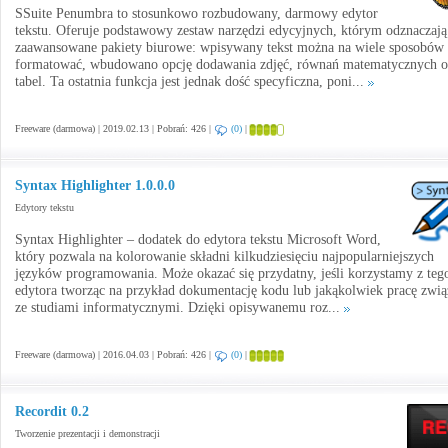
SSuite Penumbra to stosunkowo rozbudowany, darmowy edytor
tekstu. Oferuje podstawowy zestaw narzędzi edycyjnych, którym odznaczają
zaawansowane pakiety biurowe: wpisywany tekst można na wiele sposobów
formatować, wbudowano opcję dodawania zdjęć, równań matematycznych o
tabel. Ta ostatnia funkcja jest jednak dość specyficzna, poni...
Freeware (darmowa) | 2019.02.13 | Pobrań: 426 |
(0)
|
Syntax Highlighter 1.0.0.0
Edytory tekstu
Syntax Highlighter – dodatek do edytora tekstu Microsoft Word,
który pozwala na kolorowanie składni kilkudziesięciu najpopularniejszych
języków programowania. Może okazać się przydatny, jeśli korzystamy z teg
edytora tworząc na przykład dokumentację kodu lub jakąkolwiek pracę zwią
ze studiami informatycznymi. Dzięki opisywanemu roz...
Freeware (darmowa) | 2016.04.03 | Pobrań: 426 |
(0)
|
Recordit 0.2
Tworzenie prezentacji i demonstracji