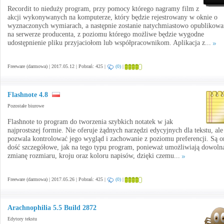
Recordit to nieduży program, przy pomocy którego nagramy film z
akcji wykonywanych na komputerze, który będzie rejestrowany w oknie o
wyznaczonych wymiarach, a następnie zostanie natychmiastowo opublikow
na serwerze producenta, z poziomu którego możliwe będzie wygodne
udostępnienie pliku przyjaciołom lub współpracownikom. Aplikacja z...
Freeware (darmowa) | 2017.05.12 | Pobrań: 425 |
(0)
|
Flashnote 4.8
Pozostałe biurowe
Flashnote to program do tworzenia szybkich notatek w jak
najprostszej formie. Nie oferuje żądnych narzędzi edycyjnych dla tekstu, ale
pozwala kontrolować jego wygląd i zachowanie z poziomu preferencji. Są o
dość szczegółowe, jak na tego typu program, ponieważ umożliwiają dowoln
zmianę rozmiaru, kroju oraz koloru napisów, dzięki czemu...
Freeware (darmowa) | 2017.05.26 | Pobrań: 425 |
(0)
|
Arachnophilia 5.5 Build 2872
Edytory tekstu