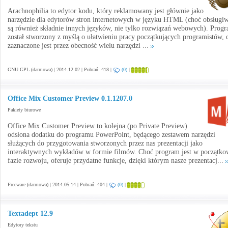
Arachnophilia to edytor kodu, który reklamowany jest głównie jako
narzędzie dla edytorów stron internetowych w języku HTML (choć obsługi
są również składnie innych języków, nie tylko rozwiązań webowych). Prog
został stworzony z myślą o ułatwieniu pracy początkujących programistów, 
zaznaczone jest przez obecność wielu narzędzi ...
GNU GPL (darmowa) | 2014.12.02 | Pobrań: 418 |
(0)
|
Office Mix Customer Preview 0.1.1207.0
Pakiety biurowe
Office Mix Customer Preview to kolejna (po Private Preview)
odsłona dodatku do programu PowerPoint, będącego zestawem narzędzi
służących do przygotowania stworzonych przez nas prezentacji jako
interaktywnych wykładów w formie filmów. Choć program jest w początko
fazie rozwoju, oferuje przydatne funkcje, dzięki którym nasze prezentacj...
Freeware (darmowa) | 2014.05.14 | Pobrań: 404 |
(0)
|
Textadept 12.9
Edytory tekstu