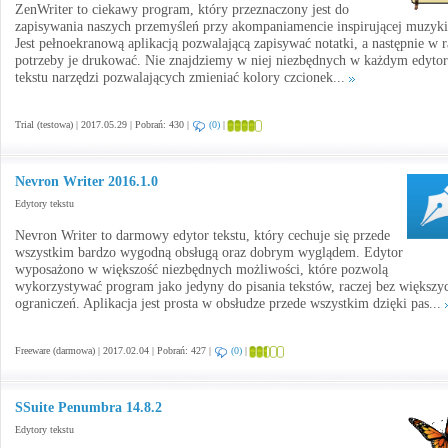
ZenWriter to ciekawy program, który przeznaczony jest do
zapisywania naszych przemyśleń przy akompaniamencie inspirującej muzyki
Jest pełnoekranową aplikacją pozwalającą zapisywać notatki, a następnie w r
potrzeby je drukować. Nie znajdziemy w niej niezbędnych w każdym edytor
tekstu narzędzi pozwalających zmieniać kolory czcionek...
Trial (testowa) | 2017.05.29 | Pobrań: 430 |
(0)
|
Nevron Writer 2016.1.0
Edytory tekstu
Nevron Writer to darmowy edytor tekstu, który cechuje się przede
wszystkim bardzo wygodną obsługą oraz dobrym wyglądem. Edytor
wyposażono w większość niezbędnych możliwości, które pozwolą
wykorzystywać program jako jedyny do pisania tekstów, raczej bez większy
ograniczeń. Aplikacja jest prosta w obsłudze przede wszystkim dzięki pas...
Freeware (darmowa) | 2017.02.04 | Pobrań: 427 |
(0)
|
SSuite Penumbra 14.8.2
Edytory tekstu