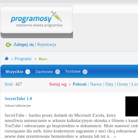
Zaloguj się
|
Rejestracja
Programy
Biuro
Ilość:
427
Sortuj wg
Pobrań
|
Nazwy
|
Daty
|
Oceny
|
Lic
SecretTube 1.0
Arkusze kalkulacyjne
SecretTube – bardzo prosty dodatek do Microsoft Excela, który
umożliwia umieszczenie w arkuszu kalkulacyjnym okienka z filmem z kanał
YouTube i odtwarzanie go bezpośrednio w dokumencie. Może stanowić cie
rozwiązanie dla osób, które konkretnym nagraniem z sieci chcą zobrazować
pewne dane prezentowane bezpośrednio w arkuszu lub też p...