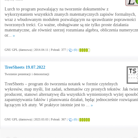
Lurch to program pozwalający na tworzenie dokumentów z
wykorzystaniem wszystkich znanych matematycznych zapisów formalnych,
wraz z wbudowanym modułem pozwalającym na sprawdzanie poprawności
tworzonych treści. Co ważne, obsługiwane są nie tylko proste działania
matematyczne, ale również szerzej rozumiana algebra, obliczenia numerycz
or...
GNU GPL (darmowa) | 2014.04.11 | Pobrań: 377 |
(0)
|
TreeSheets 19.07.2022
Tworzenie prezentacji i demonstracji
TreeSheets – program do tworzenia notatek w formie czytelnych
wykresów, map myśli, list zadań, schematów czy prostych tekstów. Jak twie
producent, stanowi alternatywę dla wszystkich wymienionych wyżej sposob
zapamiętywania faktów i planowania działań, będąc jednocześnie rozwiązan
łączącym ich atuty. W praktyce istotnie jest to ...
GNU GPL (darmowa) | 2023.03.03 | Pobrań: 367 |
(0)
|