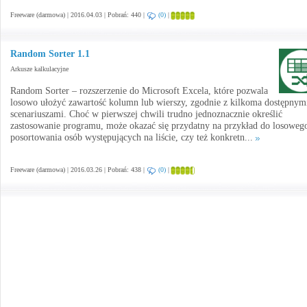
Freeware (darmowa) | 2016.04.03 | Pobrań: 440 |
(0)
|
Random Sorter 1.1
Arkusze kalkulacyjne
Random Sorter – rozszerzenie do Microsoft Excela, które pozwala
losowo ułożyć zawartość kolumn lub wierszy, zgodnie z kilkoma dostępnym
scenariuszami. Choć w pierwszej chwili trudno jednoznacznie określić
zastosowanie programu, może okazać się przydatny na przykład do losoweg
posortowania osób występujących na liście, czy też konkretn...
Freeware (darmowa) | 2016.03.26 | Pobrań: 438 |
(0)
|