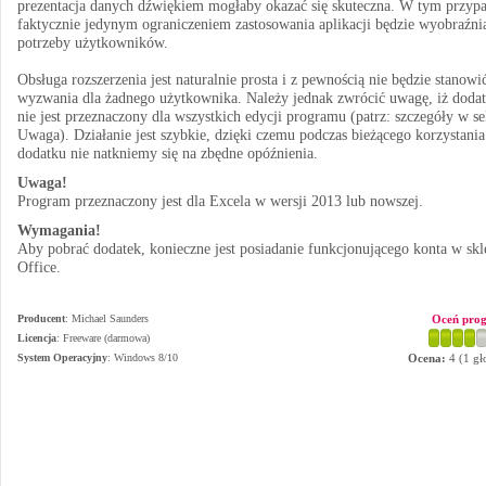
prezentacja danych dźwiękiem mogłaby okazać się skuteczna. W tym przyp
faktycznie jedynym ograniczeniem zastosowania aplikacji będzie wyobraźnia
potrzeby użytkowników.
Obsługa rozszerzenia jest naturalnie prosta i z pewnością nie będzie stanowi
wyzwania dla żadnego użytkownika. Należy jednak zwrócić uwagę, iż doda
nie jest przeznaczony dla wszystkich edycji programu (patrz: szczegóły w se
Uwaga). Działanie jest szybkie, dzięki czemu podczas bieżącego korzystania
dodatku nie natkniemy się na zbędne opóźnienia.
Uwaga!
Program przeznaczony jest dla Excela w wersji 2013 lub nowszej.
Wymagania!
Aby pobrać dodatek, konieczne jest posiadanie funkcjonującego konta w skl
Office.
Producent
:
Michael Saunders
Oceń pro
Licencja
: Freeware (darmowa)
System Operacyjny
:
Windows 8/10
Ocena:
4
(
1
gł