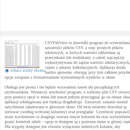
CSVFileView to niewielki program do wyświetlani
zawartości plików CSV, a więc prostych plików
tekstowych, w których wartości oddzielane są
przecinkami lub średnikami, a całość najczęściej
wykorzystywana do zapisu wartości tabelarycznych
często z arkuszy kalkulacyjnych. Aplikacja działa
zobacz zrzuty ekranu
bardzo sprawnie, oferując przy tym całkiem przyda
opcje związane z formatowaniem wyświetlanych wyników w oknie.
Obsługa jest prosta i nie będzie wyzwaniem nawet dla początkujących
użytkowników. Wystarczy uruchomić program, a wybrany plik CSV otworz
przy pomocy opcji w menu lub nawet jedynie przeciągnąć go na obszar okn
aplikacji (obsługiwana jest funkcja drag&drop). Zawartość zostanie niemal
natychmiast załadowana w głównym oknie. Od teraz możemy dowolnie ją
sortować (według wybranej kolumny) oraz przeglądać. Czytelność poprawić
może wyróżnienie co drugiego wiersza innym kolorem tła oraz wyświetleni
granic komórek tabeli – opcje te dostępne są z poziomu menu w górnej częś
Dla wygody dostępne jest również wyłączenie niektórych kolumn, aby