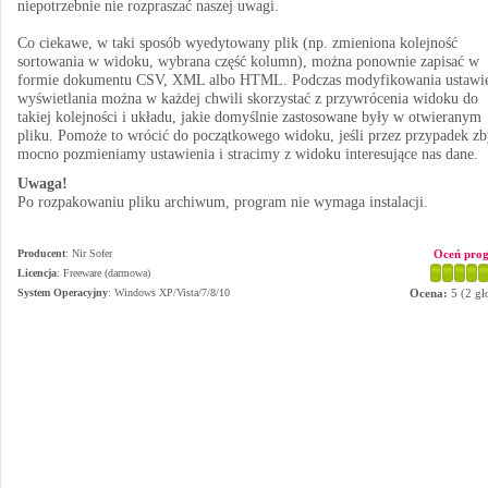
niepotrzebnie nie rozpraszać naszej uwagi.
Co ciekawe, w taki sposób wyedytowany plik (np. zmieniona kolejność
sortowania w widoku, wybrana część kolumn), można ponownie zapisać w
formie dokumentu CSV, XML albo HTML. Podczas modyfikowania ustawi
wyświetlania można w każdej chwili skorzystać z przywrócenia widoku do
takiej kolejności i układu, jakie domyślnie zastosowane były w otwieranym
pliku. Pomoże to wrócić do początkowego widoku, jeśli przez przypadek zb
mocno pozmieniamy ustawienia i stracimy z widoku interesujące nas dane.
Uwaga!
Po rozpakowaniu pliku archiwum, program nie wymaga instalacji.
Producent
:
Nir Sofer
Oceń pro
Licencja
: Freeware (darmowa)
System Operacyjny
:
Windows XP/Vista/7/8/10
Ocena:
5
(
2
gł