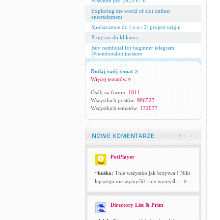
Pcswmm pro 2023 v7.6
Exploring the world of slot online:
entertainment
Spolszczenie do f.e.a.r 2: project origin
Program do klikania
Buy nembutal for beginner telegram
@nembutalonlinestore
Dodaj swój temat
Więcej tematów
Osób na forum:
1811
Wszystkich postów:
986523
Wszystkich tematów:
172077
PotPlayer
~kuśka:
Tnie wszystko jak brzytwa ! Nikt
lepszego nie wymyślił i nie wymyśli ...
Directory List & Print