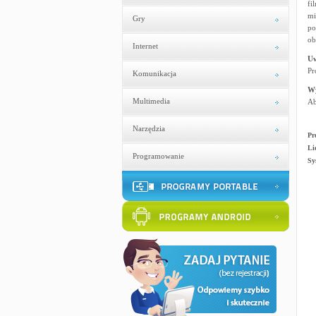
fi
mi
Gry
po
ob
Internet
U
Pr
Komunikacja
W
Multimedia
Ab
Narzędzia
Pr
Li
Programowanie
Sy