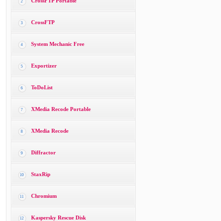
CrossFTP Portable
2
CrossFTP
3
System Mechanic Free
4
Exportizer
5
ToDoList
6
XMedia Recode Portable
7
XMedia Recode
8
Diffractor
9
StaxRip
10
Chromium
11
Kaspersky Rescue Disk
12