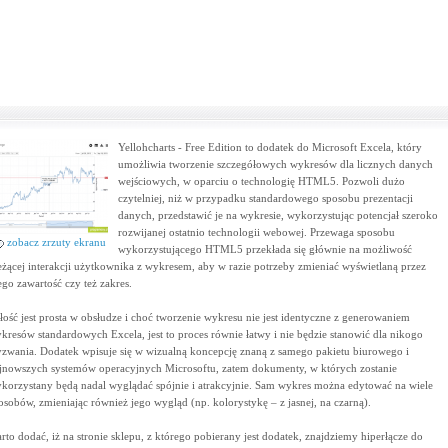
Yellohcharts - Free Edition to dodatek do Microsoft Excela, który
umożliwia tworzenie szczegółowych wykresów dla licznych danych
wejściowych, w oparciu o technologię HTML5. Pozwoli dużo
czytelniej, niż w przypadku standardowego sposobu prezentacji
danych, przedstawić je na wykresie, wykorzystując potencjał szeroko
rozwijanej ostatnio technologii webowej. Przewaga sposobu
zobacz zrzuty ekranu
wykorzystującego HTML5 przekłada się głównie na możliwość
eżącej interakcji użytkownika z wykresem, aby w razie potrzeby zmieniać wyświetlaną przez
ego zawartość czy też zakres.
łość jest prosta w obsłudze i choć tworzenie wykresu nie jest identyczne z generowaniem
kresów standardowych Excela, jest to proces równie łatwy i nie będzie stanowić dla nikogo
zwania. Dodatek wpisuje się w wizualną koncepcję znaną z samego pakietu biurowego i
jnowszych systemów operacyjnych Microsoftu, zatem dokumenty, w których zostanie
korzystany będą nadal wyglądać spójnie i atrakcyjnie. Sam wykres można edytować na wiele
osobów, zmieniając również jego wygląd (np. kolorystykę – z jasnej, na czarną).
rto dodać, iż na stronie sklepu, z którego pobierany jest dodatek, znajdziemy hiperłącze do