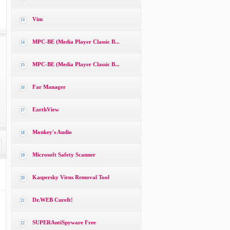
Vim
13
MPC-BE (Media Player Classic B...
14
MPC-BE (Media Player Classic B...
15
Far Manager
16
EarthView
17
Monkey′s Audio
18
Microsoft Safety Scanner
19
Kaspersky Virus Removal Tool
20
Dr.WEB CureIt!
21
SUPERAntiSpyware Free
22