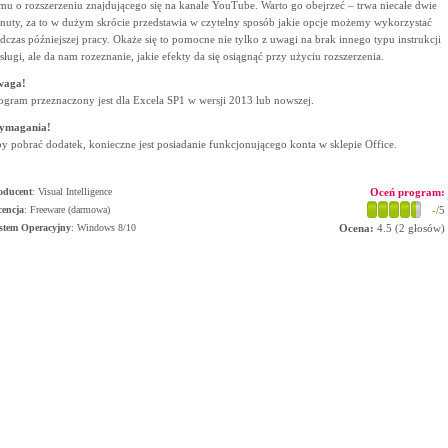
lmu o rozszerzeniu znajdującego się na kanale YouTube. Warto go obejrzeć – trwa niecałe dwie
nuty, za to w dużym skrócie przedstawia w czytelny sposób jakie opcje możemy wykorzystać
dczas późniejszej pracy. Okaże się to pomocne nie tylko z uwagi na brak innego typu instrukcji
sługi, ale da nam rozeznanie, jakie efekty da się osiągnąć przy użyciu rozszerzenia.
waga!
ogram przeznaczony jest dla Excela SP1 w wersji 2013 lub nowszej.
ymagania!
y pobrać dodatek, konieczne jest posiadanie funkcjonującego konta w sklepie Office.
oducent
:
Visual Intelligence
Oceń program:
cencja
: Freeware (darmowa)
-
/5
stem Operacyjny
:
Windows 8/10
Ocena:
4.5
(
2
głosów)