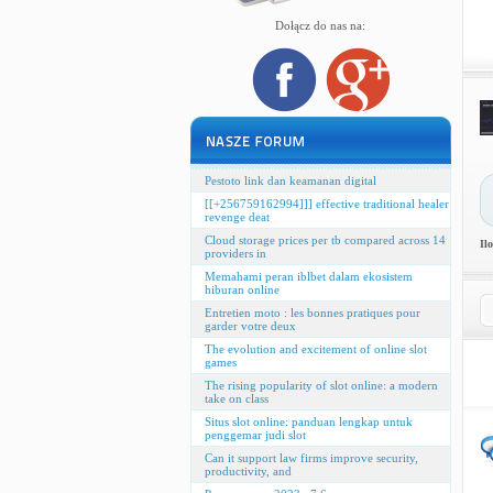
Dołącz do nas na:
Pestoto link dan keamanan digital
[[+256759162994]]] effective traditional healer
revenge deat
Cloud storage prices per tb compared across 14
Il
providers in
Memahami peran iblbet dalam ekosistem
hiburan online
Entretien moto : les bonnes pratiques pour
garder votre deux
The evolution and excitement of online slot
games
The rising popularity of slot online: a modern
take on class
Situs slot online: panduan lengkap untuk
penggemar judi slot
Can it support law firms improve security,
productivity, and