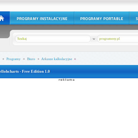
w
programosy.pl
Programy
Biuro
Arkusze kalkulacyjne
ellohcharts - Free Edition 1.0