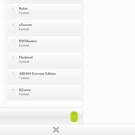
Rufus
5
9 pobrań
uTorrent
6
8 pobrań
HWMonitor
7
8 pobrań
Flashtool
8
8 pobrań
AIDA64 Extreme Edition
9
7 pobrań
H2testw
10
6 pobrań