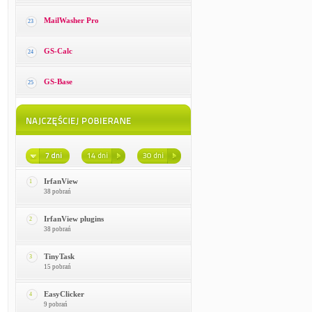
MailWasher Pro
23
GS-Calc
24
GS-Base
25
IrfanView
1
38 pobrań
IrfanView plugins
2
38 pobrań
TinyTask
3
15 pobrań
EasyClicker
4
9 pobrań