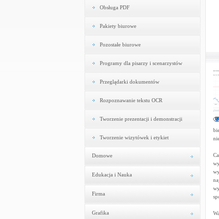
Obsługa PDF
Pakiety biurowe
Pozostałe biurowe
Programy dla pisarzy i scenarzystów
Przeglądarki dokumentów
Rozpoznawanie tekstu OCR
Tworzenie prezentacji i demonstracji
bi
Tworzenie wizytówek i etykiet
ni
Ca
Domowe
wy
wy
Edukacja i Nauka
na
wy
Firma
sp
Grafika
Wa