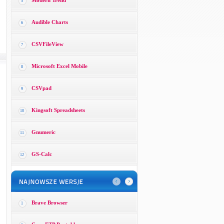
Modern Trend
5
Audible Charts
6
CSVFileView
7
Microsoft Excel Mobile
8
CSVpad
9
Kingsoft Spreadsheets
10
Gnumeric
11
GS-Calc
12
Brave Browser
1