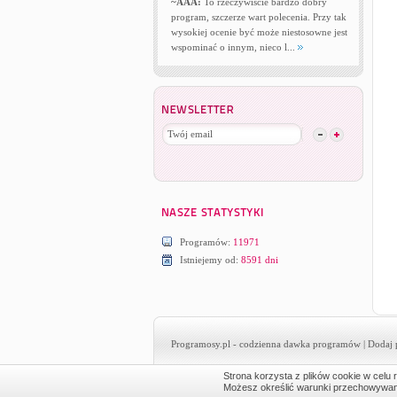
~AAA:
To rzeczywiście bardzo dobry
program, szczerze wart polecenia. Przy tak
wysokiej ocenie być może niestosowne jest
wspominać o innym, nieco l...
Programów:
11971
Istniejemy od:
8591 dni
Programosy.pl
- codzienna dawka programów |
Dodaj 
Strona korzysta z plików cookie w celu r
Możesz określić warunki przechowywania 