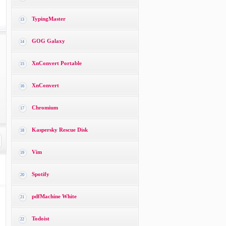
TypingMaster
13
GOG Galaxy
14
XnConvert Portable
15
XnConvert
16
Chromium
17
Kaspersky Rescue Disk
18
Vim
19
Spotify
20
pdfMachine White
21
Todoist
22