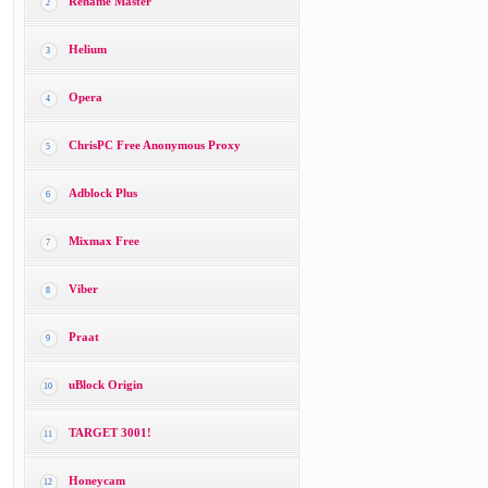
Rename Master
2
Helium
3
Opera
4
ChrisPC Free Anonymous Proxy
5
Adblock Plus
6
Mixmax Free
7
Viber
8
Praat
9
uBlock Origin
10
TARGET 3001!
11
Honeycam
12