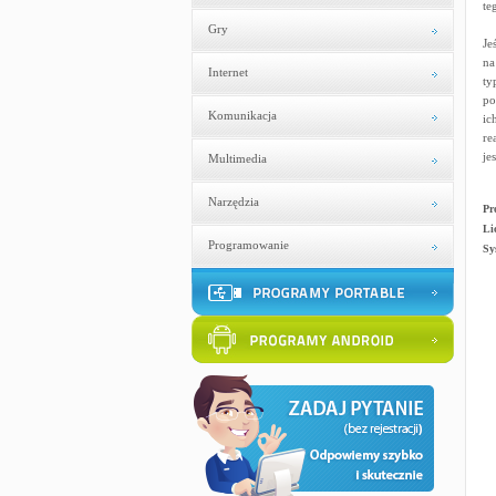
te
Gry
Je
na
Internet
ty
po
Komunikacja
ic
re
je
Multimedia
Narzędzia
Pr
Li
Programowanie
Sy