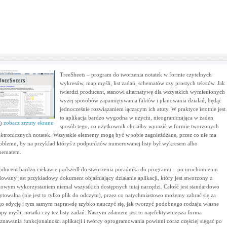
TreeSheets – program do tworzenia notatek w formie czytelnych
wykresów, map myśli, list zadań, schematów czy prostych tekstów. Jak
twierdzi producent, stanowi alternatywę dla wszystkich wymienionych
wyżej sposobów zapamiętywania faktów i planowania działań, będąc
jednocześnie rozwiązaniem łączącym ich atuty. W praktyce istotnie jest
to aplikacja bardzo wygodna w użyciu, nieograniczająca w żaden
zobacz zrzuty ekranu
sposób tego, co użytkownik chciałby wyrazić w formie tworzonych
ektronicznych notatek. Wszystkie elementy mogą być w sobie zagnieżdżane, przez co nie ma
oblemu, by na przykład któryś z podpunktów numerowanej listy był wykresem albo
hematem.
oducent bardzo ciekawie podszedł do stworzenia poradnika do programu – po uruchomieniu
dowany jest przykładowy dokument objaśniający działanie aplikacji, który jest stworzony z
lowym wykorzystaniem niemal wszystkich dostępnych tutaj narzędzi. Całość jest standardowo
ytowalna (nie jest to tylko plik do odczytu), przez co natychmiastowo możemy zabrać się za
go edycję i tym samym naprawdę szybko nauczyć się, jak tworzyć podobnego rodzaju własne
py myśli, notatki czy też listy zadań. Naszym zdaniem jest to najefektywniejsza forma
znawania funkcjonalności aplikacji i twórcy oprogramowania powinni coraz częściej sięgać po