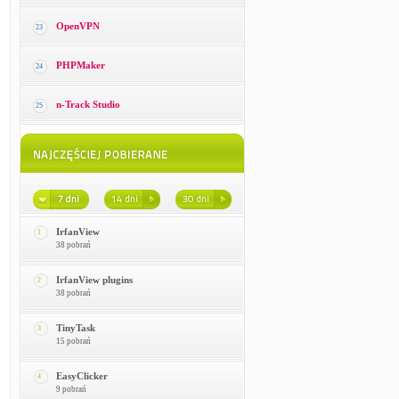
OpenVPN
23
PHPMaker
24
n-Track Studio
25
IrfanView
1
38 pobrań
IrfanView plugins
2
38 pobrań
TinyTask
3
15 pobrań
EasyClicker
4
9 pobrań