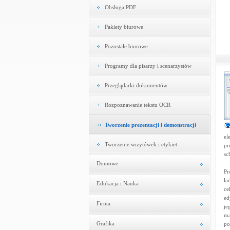
Obsługa PDF
Pakiety biurowe
Pozostałe biurowe
Programy dla pisarzy i scenarzystów
Przeglądarki dokumentów
Rozpoznawanie tekstu OCR
Tworzenie prezentacji i demonstracji
el
Tworzenie wizytówek i etykiet
pr
sc
Domowe
Pr
ła
Edukacja i Nauka
ce
ed
Firma
je
ma
Grafika
po