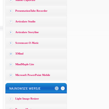
Adobe Captivate
5
PresentationTube Recorder
6
Articulate Studio
7
Articulate Storyline
8
Screencast-O-Matic
9
XMind
10
MindMaple Lite
11
Microsoft PowerPoint Mobile
12
Light Image Resizer
1