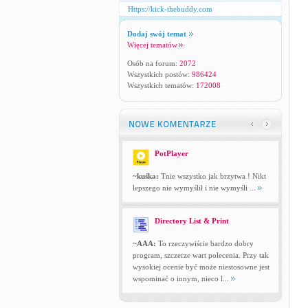
Https://kick-thebuddy.com
Dodaj swój temat
Więcej tematów
Osób na forum:
2072
Wszystkich postów:
986424
Wszystkich tematów:
172008
PotPlayer
~kuśka:
Tnie wszystko jak brzytwa ! Nikt
lepszego nie wymyślił i nie wymyśli ...
Directory List & Print
~AAA:
To rzeczywiście bardzo dobry
program, szczerze wart polecenia. Przy tak
wysokiej ocenie być może niestosowne jest
wspominać o innym, nieco l...