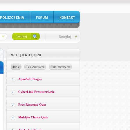
AquaSoft Stages
1
CyberLink PresenterLink+
2
Free Response Quiz
3
Multiple Choice Quiz
4