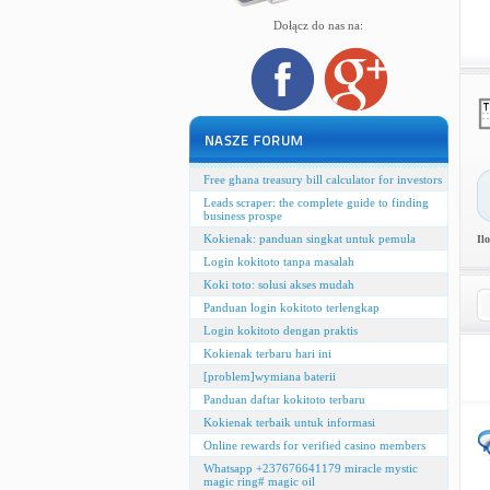
Dołącz do nas na:
Free ghana treasury bill calculator for investors
Leads scraper: the complete guide to finding
business prospe
Kokienak: panduan singkat untuk pemula
Il
Login kokitoto tanpa masalah
Koki toto: solusi akses mudah
Panduan login kokitoto terlengkap
Login kokitoto dengan praktis
Kokienak terbaru hari ini
[problem]wymiana baterii
Panduan daftar kokitoto terbaru
Kokienak terbaik untuk informasi
Online rewards for verified casino members
Whatsapp +237676641179 miracle mystic
magic ring# magic oil