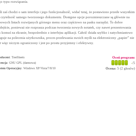
go typu rozwiązania.
śli zaś chodzi o sam interfejs i jego funkcjonalność, widać tutaj, że postawiono przede wszystkim
 czytelność samego tworzonego dokumentu. Dostępne opcje porozmieszczane są głównie na
powych listach rozwijanych górnego menu oraz częściowo na pasku narzędzi. To dobre
dejście, ponieważ nie rozprasza podczas tworzenia nowych notatek, czy nawet prezentowania
h komuś na ekranie, bezpośrednio z interfejsu aplikacji. Całość działa szybko i natychmiastowo
aguje na polecenia użytkownika, proces przelewania swoich myśli na elektroniczny „papier” nie
st więc niczym ograniczony i jest po prostu przyjemny i efektywny.
oducent
:
TreeSheets
Oceń program:
cencja
: GNU GPL (darmowa)
-
/5
stem Operacyjny
:
Windows XP/Vista/7/8/10
Ocena:
5
(
2
głosów)