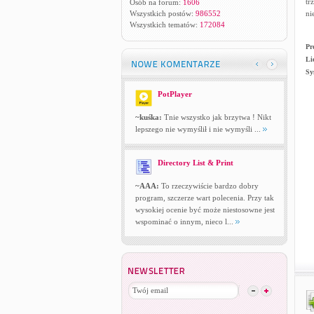
tr
Osób na forum:
1606
Wszystkich postów:
986552
ni
Wszystkich tematów:
172084
Pr
Li
Sy
PotPlayer
~kuśka:
Tnie wszystko jak brzytwa ! Nikt
lepszego nie wymyślił i nie wymyśli ...
Directory List & Print
~AAA:
To rzeczywiście bardzo dobry
program, szczerze wart polecenia. Przy tak
wysokiej ocenie być może niestosowne jest
wspominać o innym, nieco l...