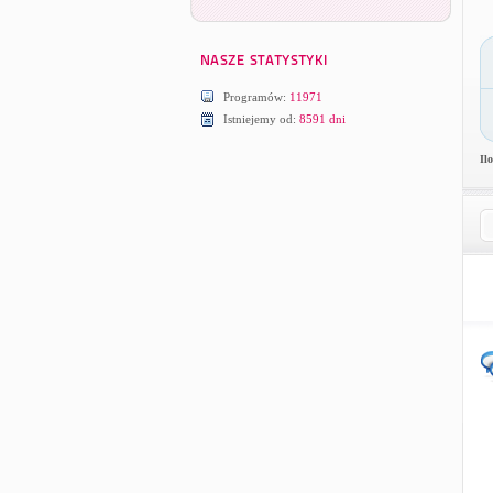
Programów:
11971
Istniejemy od:
8591 dni
Il