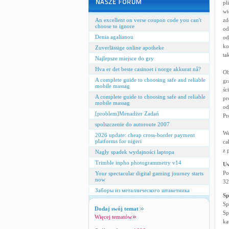
pl
wi
An excellent on verse coupon code you can't
zd
choose to ignore
od
Denia agalianou
od
ko
Zuverlässige online apotheke
ta
Najlepsze miejsce do gry
Hva er det beste casinoet i norge akkurat nå?
Ob
A complete guide to choosing safe and reliable
gr
mobile massag
śc
A complete guide to choosing safe and reliable
pr
mobile massag
od
[problem]Menadżer Zadań
Pr
spolszczenie do autoroute 2007
We
2026 update: cheap cross‑border payment
platforms for nigeri
ca
z 
Nagły spadek wydajności laptopa
Trimble inpho photogrammetry v14
U
Po
Your spectacular digital gaming journey starts
now
32
Заборы из металлического штакетника
Sp
Sp
Dodaj swój temat
Sp
Więcej tematów
ka