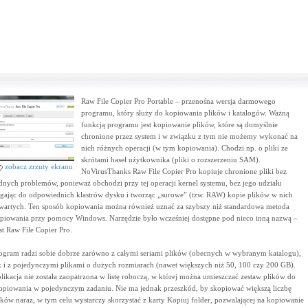
Raw File Copier Pro Portable – przenośna wersja darmowego
programu, który służy do kopiowania plików i katalogów. Ważną
funkcją programu jest kopiowanie plików, które są domyślnie
chronione przez system i w związku z tym nie możemy wykonać na
nich różnych operacji (w tym kopiowania). Chodzi np. o pliki ze
skrótami haseł użytkownika (pliki o rozszerzeniu SAM).
zobacz zrzuty ekranu
NoVirusThanks Raw File Copier Pro kopiuje chronione pliki bez
dnych problemów, ponieważ obchodzi przy tej operacji kernel systemu, bez jego udziału
ęgając do odpowiednich klastrów dysku i tworząc „surowe” (tzw. RAW) kopie plików w nich
wartych. Ten sposób kopiowania można również uznać za szybszy niż standardowa metoda
piowania przy pomocy Windows. Narzędzie było wcześniej dostępne pod nieco inną nazwą –
st Raw File Copier Pro.
ogram radzi sobie dobrze zarówno z całymi seriami plików (obecnych w wybranym katalogu),
k i z pojedynczymi plikami o dużych rozmiarach (nawet większych niż 50, 100 czy 200 GB).
likacja nie została zaopatrzona w listę roboczą, w której można umieszczać zestaw plików do
opiowania w pojedynczym zadaniu. Nie ma jednak przeszkód, by skopiować większą liczbę
ików naraz, w tym celu wystarczy skorzystać z karty Kopiuj folder, pozwalającej na kopiowanie