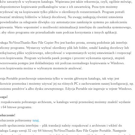
ików zawartych w wybranym katalogu. Wspierana jest także rekurencja, czyli, ogólnie mówiąc,
elopoziomowe kopiowanie podkatalogów wraz z ich zawartością. Poza tym możemy
ecydować się na kopiowanie tylko plików o określonych rozszerzeniach. Program potrafi
twarzać strukturę folderów w lokacji docelowej. Na uwagę zasługują również ustawienia
powiedzialne za odegranie dźwięku czy automatyczne zamknięcie systemu po zakończeniu
piowania. Warto wspomnieć o możliwości minimalizacji interfejsu do zasobnika systemowego,
k aby okno programu nie przeszkadzało nam podczas korzystania z innych aplikacji.
sługa NoVirusThanks Raw File Copier Pro jest bardzo prosta, zresztą podobnie jak interfejs
aficzny programu. Wystarczy wybrać określony plik lub folder, ustalić katalog docelowy lub
ieżkę/nazwę pliku wyjściowego, zdecydować o wspomnianych wyżej ustawieniach i rozpocząć
oces kopiowania. Program wyświetla pasek postępu i procent wykonania operacji, stopień
wzorowania postępu jest dokładniejszy niż podczas normalnego kopiowania w Windows.
oces kopiowania można w wybranym momencie anulować.
rsja Portable przechowuje ustawienia tylko w swoim głównym katalogu, tak więc jest
łkowicie przenośna i możemy używać jej na różnych PC z zachowaniem naszej konfiguracji, np.
poziomu pendrive’a albo dysku zewnętrznego. Edycja Portable nie ingeruje w rejestr Windows.
waga!
 rozpakowaniu pobranego archiwum, w katalogu wersji przenośnej możemy znaleźć wydanie
 i 64 bitowe programu.
olszczenie!
olszczenie pobierzemy
tutaj
.
osób spolszczenia interfejsu – plik translacji należy rozpakować z archiwum i wkleić do
talogu Langs wersji 32 czy 64 bitowej NoVirusThanks Raw File Copier Portable. Następnie