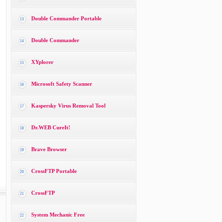
Double Commander Portable
13
Double Commander
14
XYplorer
15
Microsoft Safety Scanner
16
Kaspersky Virus Removal Tool
17
Dr.WEB CureIt!
18
Brave Browser
19
CrossFTP Portable
20
CrossFTP
21
System Mechanic Free
22