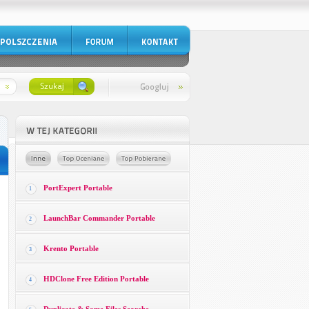
PortExpert Portable
1
LaunchBar Commander Portable
2
Krento Portable
3
HDClone Free Edition Portable
4