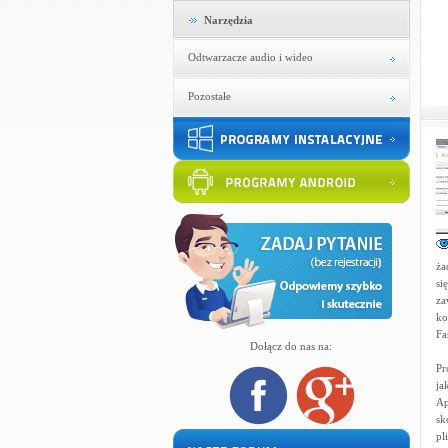
Narzędzia
Odtwarzacze audio i wideo
Pozostałe
ża
si
za
ko
Fa
Dołącz do nas na:
Pr
ja
Ap
sk
pl