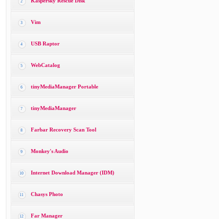
Kaspersky Rescue Disk
2
Vim
3
USB Raptor
4
WebCatalog
5
tinyMediaManager Portable
6
tinyMediaManager
7
Farbar Recovery Scan Tool
8
Monkey′s Audio
9
Internet Download Manager (IDM)
10
Chasys Photo
11
Far Manager
12