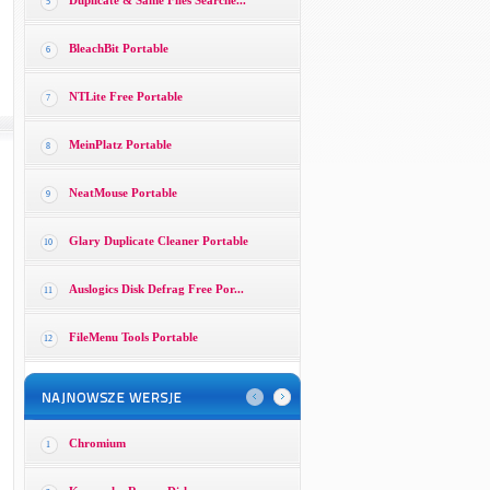
Duplicate & Same Files Searche...
5
BleachBit Portable
6
NTLite Free Portable
7
MeinPlatz Portable
8
NeatMouse Portable
9
Glary Duplicate Cleaner Portable
10
Auslogics Disk Defrag Free Por...
11
FileMenu Tools Portable
12
Chromium
1