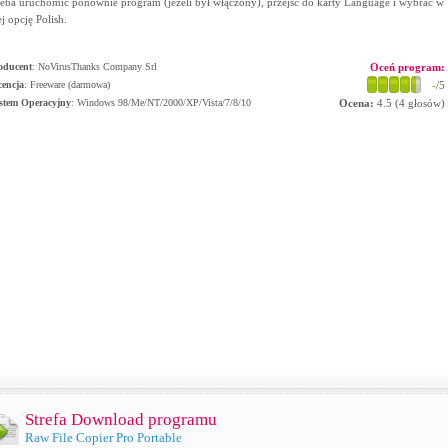
zeba uruchomić ponownie program (jeżeli był włączony), przejść do karty Language i wybrać w
ej opcję Polish.
oducent
:
NoVirusThanks Company Srl
Oceń program:
cencja
: Freeware (darmowa)
-
/5
stem Operacyjny
:
Windows 98/Me/NT/2000/XP/Vista/7/8/10
Ocena:
4.5
(
4
głosów)
Strefa Download programu
Raw File Copier Pro Portable