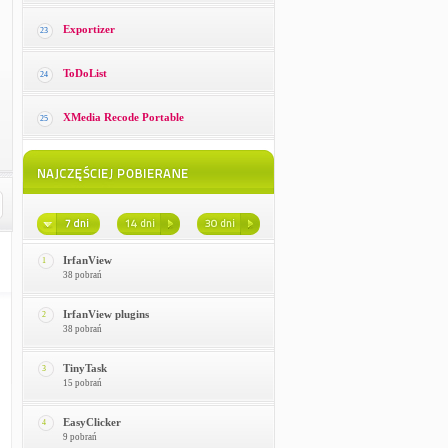
Exportizer
23
ToDoList
24
XMedia Recode Portable
25
IrfanView
1
38 pobrań
IrfanView plugins
2
38 pobrań
TinyTask
3
15 pobrań
EasyClicker
4
9 pobrań