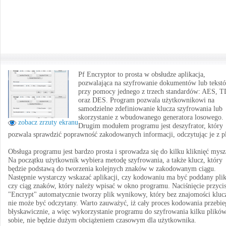
Pf Encryptor to prosta w obsłudze aplikacja,
pozwalająca na szyfrowanie dokumentów lub tekst
przy pomocy jednego z trzech standardów: AES, 
oraz DES. Program pozwala użytkownikowi na
samodzielne zdefiniowanie klucza szyfrowania lub
skorzystanie z wbudowanego generatora losowego.
zobacz zrzuty ekranu
Drugim modułem programu jest deszyfrator, który
pozwala sprawdzić poprawność zakodowanych informacji, odczytując je z pl
Obsługa programu jest bardzo prosta i sprowadza się do kilku kliknięć mysz
Na początku użytkownik wybiera metodę szyfrowania, a także klucz, który
będzie podstawą do tworzenia kolejnych znaków w zakodowanym ciągu.
Następnie wystarczy wskazać aplikacji, czy kodowaniu ma być poddany plik
czy ciąg znaków, który należy wpisać w okno programu. Naciśnięcie przyci
"Encrypt" automatycznie tworzy plik wynikowy, który bez znajomości kluc
nie może być odczytany. Warto zauważyć, iż cały proces kodowania przebie
błyskawicznie, a więc wykorzystanie programu do szyfrowania kilku plikó
sobie, nie będzie dużym obciążeniem czasowym dla użytkownika.