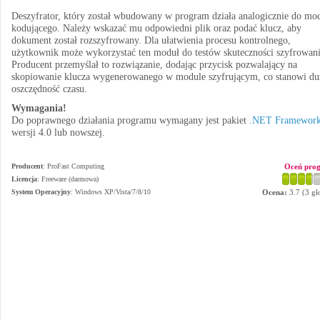
Deszyfrator, który został wbudowany w program działa analogicznie do mo
kodującego. Należy wskazać mu odpowiedni plik oraz podać klucz, aby
dokument został rozszyfrowany. Dla ułatwienia procesu kontrolnego,
użytkownik może wykorzystać ten moduł do testów skuteczności szyfrowani
Producent przemyślał to rozwiązanie, dodając przycisk pozwalający na
skopiowanie klucza wygenerowanego w module szyfrującym, co stanowi du
oszczędność czasu.
Wymagania!
Do poprawnego działania programu wymagany jest pakiet
.NET Framewor
wersji 4.0 lub nowszej.
Producent
:
ProFast Computing
Oceń pro
Licencja
: Freeware (darmowa)
System Operacyjny
:
Windows XP/Vista/7/8/10
Ocena:
3.7
(
3
gł