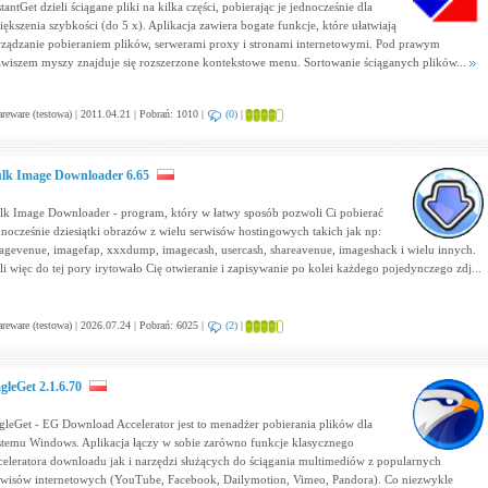
tantGet dzieli ściągane pliki na kilka części, pobierając je jednocześnie dla
iększenia szybkości (do 5 x). Aplikacja zawiera bogate funkcje, które ułatwiają
rządzanie pobieraniem plików, serwerami proxy i stronami internetowymi. Pod prawym
awiszem myszy znajduje się rozszerzone kontekstowe menu. Sortowanie ściąganych plików...
reware (testowa) | 2011.04.21 | Pobrań: 1010 |
(0)
|
lk Image Downloader 6.65
lk Image Downloader - program, który w łatwy sposób pozwoli Ci pobierać
dnocześnie dziesiątki obrazów z wielu serwisów hostingowych takich jak np:
agevenue, imagefap, xxxdump, imagecash, usercash, shareavenue, imageshack i wielu innych.
śli więc do tej pory irytowało Cię otwieranie i zapisywanie po kolei każdego pojedynczego zdj...
reware (testowa) | 2026.07.24 | Pobrań: 6025 |
(2)
|
gleGet 2.1.6.70
gleGet - EG Download Accelerator jest to menadżer pobierania plików dla
stemu Windows. Aplikacja łączy w sobie zarówno funkcje klasycznego
celeratora downloadu jak i narzędzi służących do ściągania multimediów z popularnych
rwisów internetowych (YouTube, Facebook, Dailymotion, Vimeo, Pandora). Co niezwykle