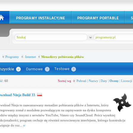
w
programosy.pl
Programy
Internet
Menadżery pobierania plików
ść:
60
Sortuj wg
Pobrań
|
Nazwy
|
Daty
|
Oceny
|
Licencji
wnload Ninja Build 33
wnload Ninja to zaawansowany menadżer pobierania plików z Internetu, który
ntegrowany został z modułem pozwalającym na zapisywanie na dysku komputera
diów między innymi z serwisów YouTube, Vimeo czy SoundCloud. Prócz wysokiej
nkcjonalności, program cechuje się również nowoczesnym interfejsem, którego konstrukcja
wiązuje do roz...