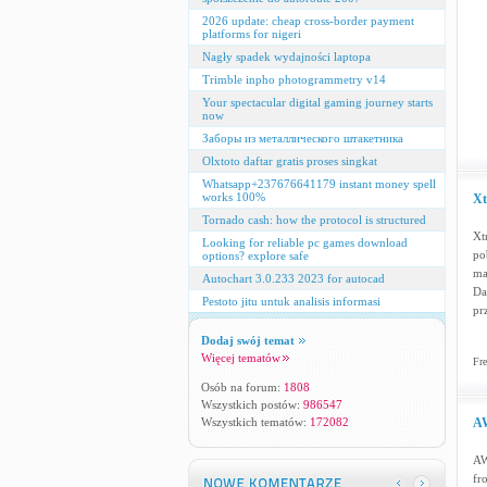
2026 update: cheap cross‑border payment
platforms for nigeri
Nagły spadek wydajności laptopa
Trimble inpho photogrammetry v14
Your spectacular digital gaming journey starts
now
Заборы из металлического штакетника
Olxtoto daftar gratis proses singkat
Whatsapp+237676641179 instant money spell
works 100%
Xt
Tornado cash: how the protocol is structured
Xt
Looking for reliable pc games download
po
options? explore safe
ma
Autochart 3.0.233 2023 for autocad
Da
Pestoto jitu untuk analisis informasi
pr
Dodaj swój temat
Więcej tematów
Fre
Osób na forum:
1808
Wszystkich postów:
986547
Wszystkich tematów:
172082
AW
AW
fr