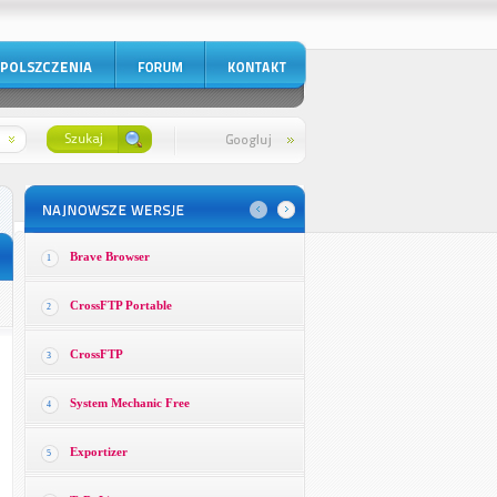
Brave Browser
1
CrossFTP Portable
2
CrossFTP
3
System Mechanic Free
4
Exportizer
5