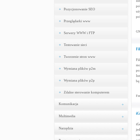
In
po
Pozycjonowanie SEO
uż
po
Przeglądarki www
GNU
Serwery WWW i FTP
Testowanie sieci
Fi
Tworzenie stron www
Fi
mo
Wymiana plików p2m
po
In
Wymiana plików p2p
bę
Zdalne sterowanie komputerem
Fre
Komunikacja
iG
Multimedia
iG
Narzędzia
je
ni