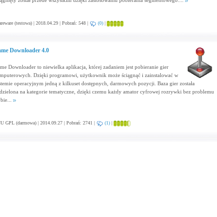
iągnięty został przede wszystkim dzięki zastosowaniu pobierania segmentowego:...
reware (testowa) | 2018.04.29 | Pobrań: 548 |
(0)
|
me Downloader 4.0
me Downloader to niewielka aplikacja, której zadaniem jest pobieranie gier
mputerowych. Dzięki programowi, użytkownik może ściągnąć i zainstalować w
stemie operacyjnym jedną z kilkuset dostępnych, darmowych pozycji. Baza gier została
dzielona na kategorie tematyczne, dzięki czemu każdy amator cyfrowej rozrywki bez problemu
bie...
U GPL (darmowa) | 2014.09.27 | Pobrań: 2741 |
(1)
|