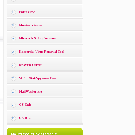
EarthView
17
Monkey′s Audio
18
Microsoft Safety Scanner
19
Kaspersky Virus Removal Tool
20
Dr.WEB CureIt!
21
SUPERAntiSpyware Free
22
MailWasher Pro
23
GS-Calc
24
GS-Base
25