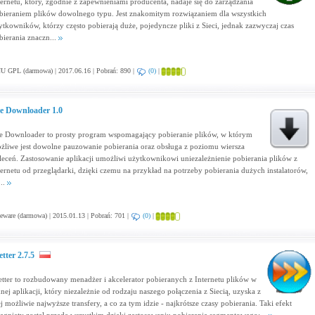
ternetu, który, zgodnie z zapewnieniami producenta, nadaje się do zarządzania
bieraniem plików dowolnego typu. Jest znakomitym rozwiązaniem dla wszystkich
ytkowników, którzy często pobierają duże, pojedyncze pliki z Sieci, jednak zazwyczaj czas
bierania znaczn...
 GPL (darmowa) | 2017.06.16 | Pobrań: 890 |
(0)
|
le Downloader 1.0
le Downloader to prosty program wspomagający pobieranie plików, w którym
żliwe jest dowolne pauzowanie pobierania oraz obsługa z poziomu wiersza
leceń. Zastosowanie aplikacji umożliwi użytkownikowi uniezależnienie pobierania plików z
ternetu od przeglądarki, dzięki czemu na przykład na potrzeby pobierania dużych instalatorów,
...
eware (darmowa) | 2015.01.13 | Pobrań: 701 |
(0)
|
etter 2.7.5
etter to rozbudowany menadżer i akcelerator pobieranych z Internetu plików w
dnej aplikacji, który niezależnie od rodzaju naszego połączenia z Siecią, uzyska z
ej możliwie najwyższe transfery, a co za tym idzie - najkrótsze czasy pobierania. Taki efekt