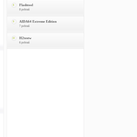
Flashtool
8
8 pobrań
AIDA64 Extreme Edition
9
7 pobrań
H2testw
10
6 pobrań