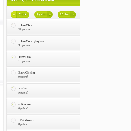
IrfanView
1
38 pobrań
IrfanView plugins
2
38 pobrań
TinyTask
3
15 pobrań
EasyClicker
4
9 pobrań
Rufus
5
9 pobrań
uTorrent
6
8 pobrań
HWMonitor
7
8 pobrań