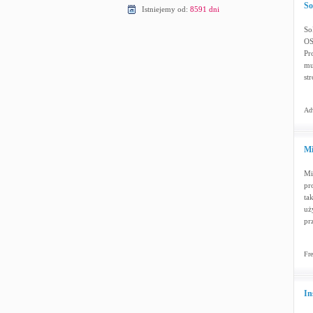
So
Istniejemy od:
8591 dni
So
OS
Pr
mu
str
Adw
Mi
Mi
pr
ta
uż
pr
Fre
In