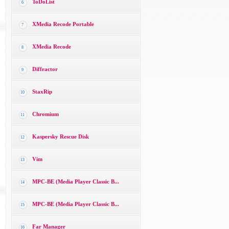
ToDoList
6
XMedia Recode Portable
7
XMedia Recode
8
Diffractor
9
StaxRip
10
Chromium
11
Kaspersky Rescue Disk
12
Vim
13
MPC-BE (Media Player Classic B...
14
MPC-BE (Media Player Classic B...
15
Far Manager
16