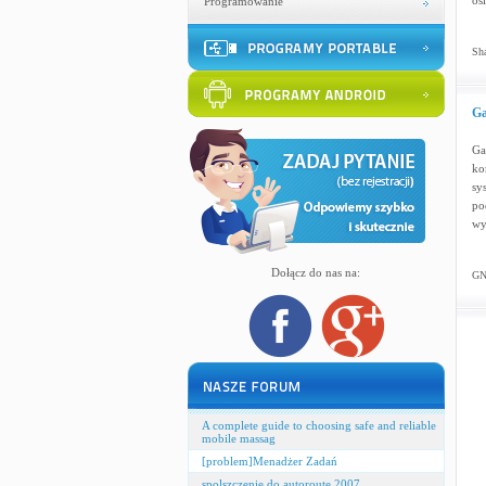
os
Programowanie
Sha
Ga
Ga
ko
sy
po
wy
Dołącz do nas na:
GN
A complete guide to choosing safe and reliable
mobile massag
[problem]Menadżer Zadań
spolszczenie do autoroute 2007