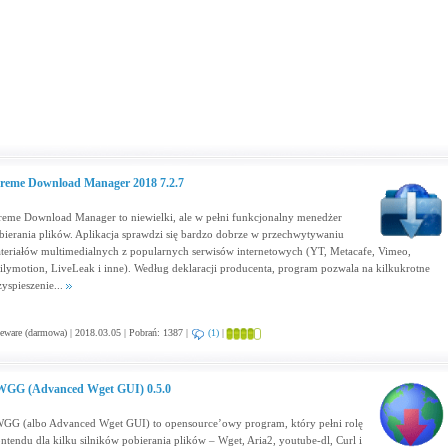
reme Download Manager 2018 7.2.7
reme Download Manager to niewielki, ale w pełni funkcjonalny menedżer
bierania plików. Aplikacja sprawdzi się bardzo dobrze w przechwytywaniu
teriałów multimedialnych z popularnych serwisów internetowych (YT, Metacafe, Vimeo,
ilymotion, LiveLeak i inne). Według deklaracji producenta, program pozwala na kilkukrotne
zyspieszenie...
eware (darmowa) | 2018.03.05 | Pobrań: 1387 |
(1)
|
GG (Advanced Wget GUI) 0.5.0
GG (albo Advanced Wget GUI) to opensource’owy program, który pełni rolę
ontendu dla kilku silników pobierania plików – Wget, Aria2, youtube-dl, Curl i