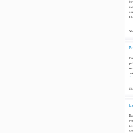
Ins
zw
za
kl
Sha
Bu
Bu
je
im
Je
Sha
Ea
Ea
sy
ak
se