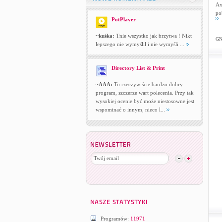
Ax
po
PotPlayer
~kuśka:
Tnie wszystko jak brzytwa ! Nikt
GNU
lepszego nie wymyślił i nie wymyśli ...
Directory List & Print
~AAA:
To rzeczywiście bardzo dobry
program, szczerze wart polecenia. Przy tak
wysokiej ocenie być może niestosowne jest
wspominać o innym, nieco l...
Programów:
11971