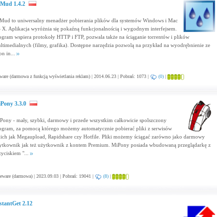
Mud 1.4.2
Mud to uniwersalny menadżer pobierania plików dla systemów Windows i Mac
 X. Aplikacja wyróżnia się pokaźną funkcjonalnością i wygodnym interfejsem.
ogram wspiera protokoły HTTP i FTP, pozwala także na ściąganie torrentów i plików
ltimedialnych (filmy, grafika). Dostępne narzędzia pozwolą na przykład na wyodrębnienie ze
on in...
are (darmowa z funkcją wyświetlania reklam) | 2014.06.23 | Pobrań: 1073 |
(0)
|
Pony 3.3.0
Pony - mały, szybki, darmowy i przede wszystkim całkowicie spolszczony
ogram, za pomocą którego możemy automatycznie pobierać pliki z serwisów
kich jak Megaupload, Rapidshare czy Hotfile. Pliki możemy ściągać zarówno jako darmowy
ytkownik jak też użytkownik z kontem Premium. MiPony posiada wbudowaną przeglądarkę z
zyciskiem "...
eware (darmowa) | 2023.09.03 | Pobrań: 19041 |
(8)
|
stantGet 2.12