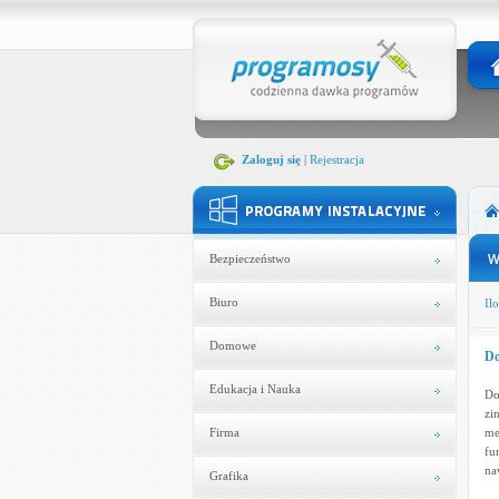
Zaloguj się
|
Rejestracja
Bezpieczeństwo
Biuro
Ilo
Domowe
Do
Edukacja i Nauka
Do
zi
Firma
me
fu
na
Grafika