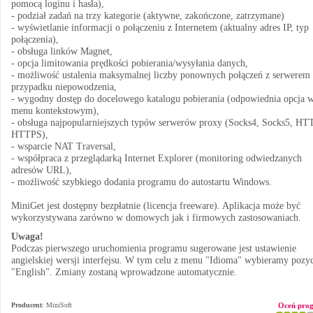
pomocą loginu i hasła),
- podział zadań na trzy kategorie (aktywne, zakończone, zatrzymane)
- wyświetlanie informacji o połączeniu z Internetem (aktualny adres IP, typ
połączenia),
- obsługa linków Magnet,
- opcja limitowania prędkości pobierania/wysyłania danych,
- możliwość ustalenia maksymalnej liczby ponownych połączeń z serwerem
przypadku niepowodzenia,
- wygodny dostęp do docelowego katalogu pobierania (odpowiednia opcja 
menu kontekstowym),
- obsługa najpopularniejszych typów serwerów proxy (Socks4, Socks5, HT
HTTPS),
- wsparcie NAT Traversal,
- współpraca z przeglądarką Internet Explorer (monitoring odwiedzanych
adresów URL),
- możliwość szybkiego dodania programu do autostartu Windows.
MiniGet jest dostępny bezpłatnie (licencja freeware). Aplikacja może być
wykorzystywana zarówno w domowych jak i firmowych zastosowaniach.
Uwaga!
Podczas pierwszego uruchomienia programu sugerowane jest ustawienie
angielskiej wersji interfejsu. W tym celu z menu "Idioma" wybieramy pozy
"English". Zmiany zostaną wprowadzone automatycznie.
Producent
:
MiniSoft
Oceń pro