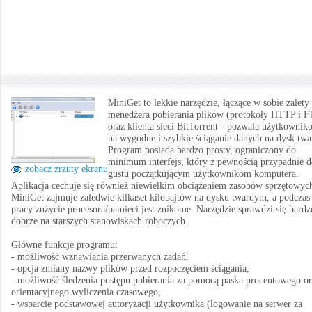
MiniGet to lekkie narzędzie, łączące w sobie zalety
menedżera pobierania plików (protokoły HTTP i F
oraz klienta sieci BitTorrent - pozwala użytkownik
na wygodne i szybkie ściąganie danych na dysk twa
Program posiada bardzo prosty, ograniczony do
minimum interfejs, który z pewnością przypadnie 
zobacz zrzuty ekranu
gustu początkującym użytkownikom komputera.
Aplikacja cechuje się również niewielkim obciążeniem zasobów sprzętowych
MiniGet zajmuje zaledwie kilkaset kilobajtów na dysku twardym, a podczas
pracy zużycie procesora/pamięci jest znikome. Narzędzie sprawdzi się bardz
dobrze na starszych stanowiskach roboczych.
Główne funkcje programu:
- możliwość wznawiania przerwanych zadań,
- opcja zmiany nazwy plików przed rozpoczęciem ściągania,
- możliwość śledzenia postępu pobierania za pomocą paska procentowego or
orientacyjnego wyliczenia czasowego,
- wsparcie podstawowej autoryzacji użytkownika (logowanie na serwer za