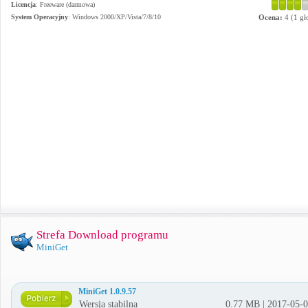
Licencja
: Freeware (darmowa)
System Operacyjny
:
Windows 2000/XP/Vista/7/8/10
Ocena:
4
(
1
gł
Strefa Download programu
MiniGet
MiniGet 1.0.9.57
Wersja stabilna
0.77 MB | 2017-05-