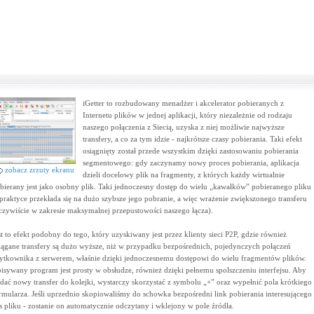
iGetter to rozbudowany menadżer i akcelerator pobieranych z
Internetu plików w jednej aplikacji, który niezależnie od rodzaju
naszego połączenia z Siecią, uzyska z niej możliwie najwyższe
transfery, a co za tym idzie - najkrótsze czasy pobierania. Taki efekt
osiągnięty został przede wszystkim dzięki zastosowaniu pobierania
segmentowego: gdy zaczynamy nowy proces pobierania, aplikacja
zobacz zrzuty ekranu
dzieli docelowy plik na fragmenty, z których każdy wirtualnie
bierany jest jako osobny plik. Taki jednoczesny dostęp do wielu „kawałków” pobieranego pliku
praktyce przekłada się na dużo szybsze jego pobranie, a więc wrażenie zwiększonego transferu
czywiście w zakresie maksymalnej przepustowości naszego łącza).
st to efekt podobny do tego, który uzyskiwany jest przez klienty sieci P2P, gdzie również
iągane transfery są dużo wyższe, niż w przypadku bezpośrednich, pojedynczych połączeń
ytkownika z serwerem, właśnie dzięki jednoczesnemu dostępowi do wielu fragmentów plików.
isywany program jest prosty w obsłudze, również dzięki pełnemu spolszczeniu interfejsu. Aby
dać nowy transfer do kolejki, wystarczy skorzystać z symbolu „+” oraz wypełnić pola krótkiego
rmularza. Jeśli uprzednio skopiowaliśmy do schowka bezpośredni link pobierania interesującego
s pliku - zostanie on automatycznie odczytany i wklejony w pole źródła.