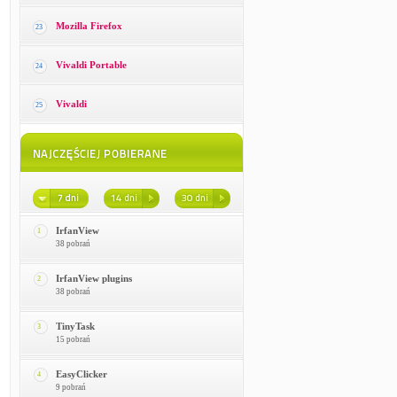
Mozilla Firefox
23
Vivaldi Portable
24
Vivaldi
25
IrfanView
1
38 pobrań
IrfanView plugins
2
38 pobrań
TinyTask
3
15 pobrań
EasyClicker
4
9 pobrań