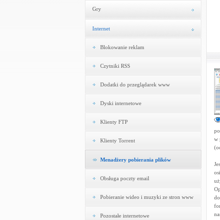
Gry
Internet
Blokowanie reklam
Czytniki RSS
Dodatki do przeglądarek www
Dyski internetowe
Klienty FTP
po
w 
Klienty Torrent
(o
Menadżery pobierania plików
Je
os
Obsługa poczty email
uż
Op
Pobieranie wideo i muzyki ze stron www
do
fo
na
Pozostałe internetowe