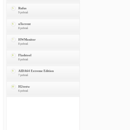
Rufus
5
9 pobrań
uTorrent
6
8 pobrań
HWMonitor
7
8 pobrań
Flashtool
8
8 pobrań
AIDA64 Extreme Edition
9
7 pobrań
H2testw
10
6 pobrań