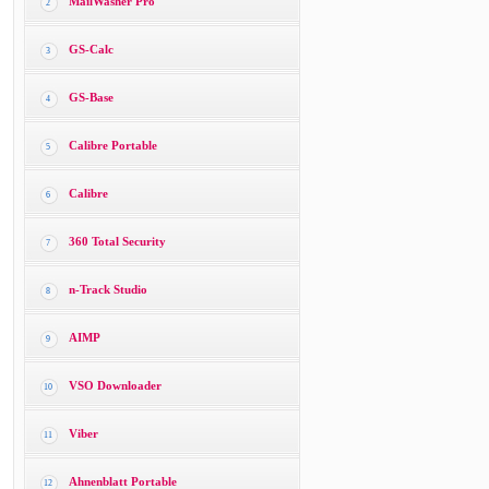
MailWasher Pro
2
GS-Calc
3
GS-Base
4
Calibre Portable
5
Calibre
6
360 Total Security
7
n-Track Studio
8
AIMP
9
VSO Downloader
10
Viber
11
Ahnenblatt Portable
12