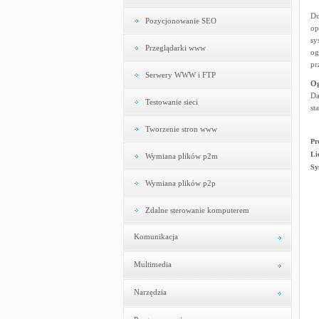
Du
Pozycjonowanie SEO
op
sy
Przeglądarki www
og
pr
Serwery WWW i FTP
Og
Da
Testowanie sieci
st
Tworzenie stron www
Pr
Li
Wymiana plików p2m
Sy
Wymiana plików p2p
Zdalne sterowanie komputerem
Komunikacja
Multimedia
Narzędzia