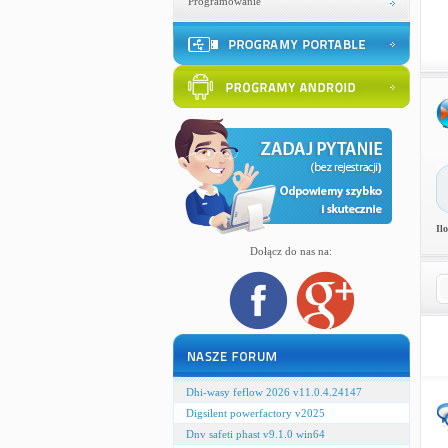
Programowanie
Il
Dołącz do nas na:
Dhi-wasy feflow 2026 v11.0.4.24147
Digsilent powerfactory v2025
Dnv safeti phast v9.1.0 win64