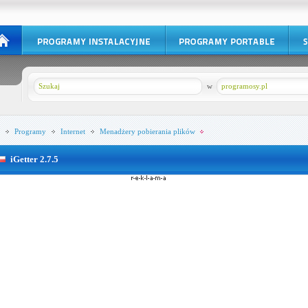
w
programosy.pl
Programy
Internet
Menadżery pobierania plików
iGetter 2.7.5