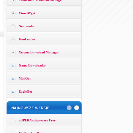
TwistLoad Download Manager
5
VisualWget
6
NeoLoader
7
KooLoader
8
Xtreme Download Manager
9
Game Downloader
10
MiniGet
11
EagleGet
12
SUPERAntiSpyware Free
1