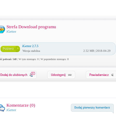
Strefa Download programu
iGetter
iGetter 2.7.5
Wersja stabilna
2.52 MB | 2018-04-29
ość pobrań: 548
| W tym miesiącu: 0 | W poprzednim miesiącu: 8
0
Komentarze (
0
)
iGetter