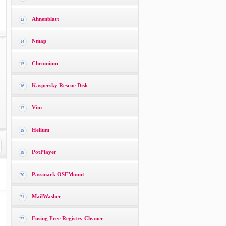
Ahnenblatt
13
Nmap
14
Chromium
15
Kaspersky Rescue Disk
16
Vim
17
Helium
18
PotPlayer
19
Passmark OSFMount
20
MailWasher
21
Eusing Free Registry Cleaner
22