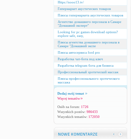
Https://nooo13.tv/
Гипермаркет акустических товаров
Плюсы гипермаркета акустических товаров
Агентство домашнего персонала в Самаре
"Домашний эксперт"
Looking for pc games download options?
explore safe, easy,
Плюсы агентства домашнего персонала в
Самаре "Домашний экспе
Плюсы автосервиса ford pro
Разработка чат-бота под ключ
Разработка telegram бота для бизнеса
Профессиональный эротический массаж
Плюсы профессионального эротического
массажа
Dodaj swój temat
Więcej tematów
Osób na forum:
1726
Wszystkich postów:
986433
Wszystkich tematów:
172050