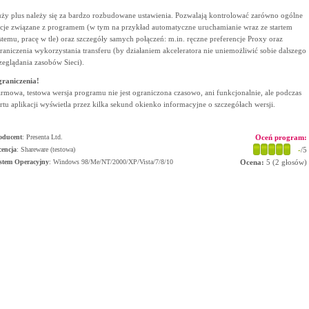
ży plus należy się za bardzo rozbudowane ustawienia. Pozwalają kontrolować zarówno ogólne
cje związane z programem (w tym na przykład automatyczne uruchamianie wraz ze startem
stemu, pracę w tle) oraz szczegóły samych połączeń: m.in. ręczne preferencje Proxy oraz
raniczenia wykorzystania transferu (by działaniem akceleratora nie uniemożliwić sobie dalszego
zeglądania zasobów Sieci).
raniczenia!
rmowa, testowa wersja programu nie jest ograniczona czasowo, ani funkcjonalnie, ale podczas
artu aplikacji wyświetla przez kilka sekund okienko informacyjne o szczegółach wersji.
oducent
:
Presenta Ltd.
Oceń program:
cencja
: Shareware (testowa)
-
/5
stem Operacyjny
:
Windows 98/Me/NT/2000/XP/Vista/7/8/10
Ocena:
5
(
2
głosów)