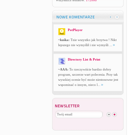
Wszystkich tematów:
172008
PotPlayer
~kuśka:
Tnie wszystko jak brzytwa ! Nikt
lepszego nie wymyślił i nie wymyśli ...
Directory List & Print
~AAA:
To rzeczywiście bardzo dobry
program, szczerze wart polecenia. Przy tak
wysokiej ocenie być może niestosowne jest
wspominać o innym, nieco l...