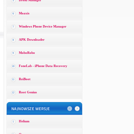
Droid Manager
5
Moaxis
6
Windows Phone Device Manager
7
APK Downloader
8
MoboRobo
9
FoneLab - iPhone Data Recovery
10
ReiBoot
11
Root Genius
12
Helium
1