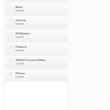
Rufus
5
9 pobrań
uTorrent
6
8 pobrań
HWMonitor
7
8 pobrań
Flashtool
8
8 pobrań
AIDA64 Extreme Edition
9
7 pobrań
H2testw
10
6 pobrań