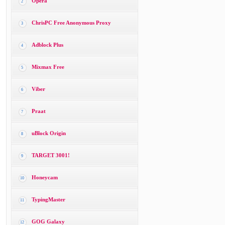
Opera
2
ChrisPC Free Anonymous Proxy
3
Adblock Plus
4
Mixmax Free
5
Viber
6
Praat
7
uBlock Origin
8
TARGET 3001!
9
Honeycam
10
TypingMaster
11
GOG Galaxy
12