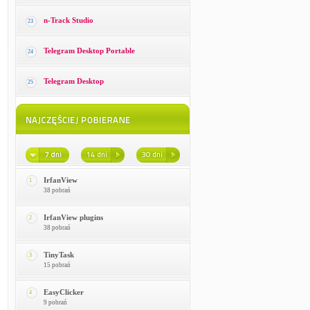
n-Track Studio
23
Telegram Desktop Portable
24
Telegram Desktop
25
IrfanView
1
38 pobrań
IrfanView plugins
2
38 pobrań
TinyTask
3
15 pobrań
EasyClicker
4
9 pobrań