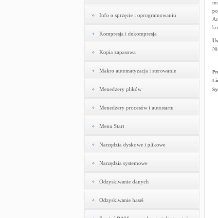
mo
po
Info o sprzęcie i oprogramowaniu
An
ko
Kompresja i dekompresja
U
Ni
Kopia zapasowa
Makro automatyzacja i sterowanie
Pr
Li
Menedżery plików
Sy
Menedżery procesów i autostartu
Menu Start
Narzędzia dyskowe i plikowe
Narzędzia systemowe
Odzyskiwanie danych
Odzyskiwanie haseł