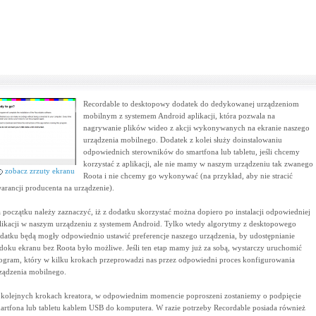
Recordable to desktopowy dodatek do dedykowanej urządzeniom
mobilnym z systemem Android aplikacji, która pozwala na
nagrywanie plików wideo z akcji wykonywanych na ekranie naszego
urządzenia mobilnego. Dodatek z kolei służy doinstalowaniu
odpowiednich sterowników do smartfona lub tabletu, jeśli chcemy
korzystać z aplikacji, ale nie mamy w naszym urządzeniu tak zwanego
zobacz zrzuty ekranu
Roota i nie chcemy go wykonywać (na przykład, aby nie stracić
arancji producenta na urządzenie).
 początku należy zaznaczyć, iż z dodatku skorzystać można dopiero po instalacji odpowiedniej
likacji w naszym urządzeniu z systemem Android. Tylko wtedy algorytmy z desktopowego
datku będą mogły odpowiednio ustawić preferencje naszego urządzenia, by udostępnianie
doku ekranu bez Roota było możliwe. Jeśli ten etap mamy już za sobą, wystarczy uruchomić
ogram, który w kilku krokach przeprowadzi nas przez odpowiedni proces konfigurowania
ządzenia mobilnego.
kolejnych krokach kreatora, w odpowiednim momencie poproszeni zostaniemy o podpięcie
artfona lub tabletu kablem USB do komputera. W razie potrzeby Recordable posiada również