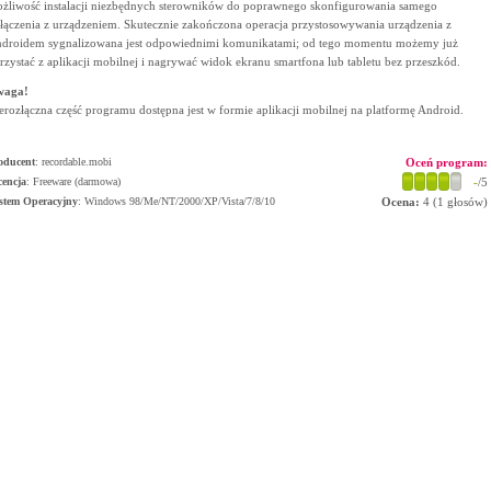
żliwość instalacji niezbędnych sterowników do poprawnego skonfigurowania samego
łączenia z urządzeniem. Skutecznie zakończona operacja przystosowywania urządzenia z
droidem sygnalizowana jest odpowiednimi komunikatami; od tego momentu możemy już
rzystać z aplikacji mobilnej i nagrywać widok ekranu smartfona lub tabletu bez przeszkód.
waga!
erozłączna część programu dostępna jest w formie aplikacji mobilnej na platformę Android.
oducent
:
recordable.mobi
Oceń program:
cencja
: Freeware (darmowa)
-
/5
stem Operacyjny
:
Windows 98/Me/NT/2000/XP/Vista/7/8/10
Ocena:
4
(
1
głosów)