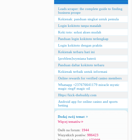
Leads scraper: the complete guide to finding
business prospe
Kokienak: panduan singkat untuk pemula
Login kokitoto tanpa masalah
Koki toto: solusi akses mudah
Panduan login kokitoto terlengkap
Login kokitoto dengan praktis
Kokienak terbaru hari ini
[problem]wymiana baterii
Panduan daftar kokitoto terbaru
Kokienak terbaik untuk informasi
Online rewards for verified casino members
Whatsapp +237676641179 miracle mystic
magic ring# magic oil
Https://kick-thebuddy.com
Android app for online casino and sports
betting
Dodaj swój temat
Więcej tematów
Osób na forum:
1944
Wszystkich postów:
986423