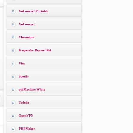
XnConvert Portable
13
XnConvert
14
Chromium
15
Kaspersky Rescue Disk
16
Vim
17
Spotify
18
pdfMachine White
19
Todoist
20
OpenVPN
21
PHPMaker
22