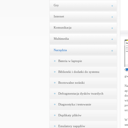
Gry
Internet
Komunikacja
Multimedia
Narzędzia
Bateria w laptopie
Biblioteki i dodatki do systemu
gw
Bootowalne nośniki
Na
ap
Defragmentacja dysków twardych
do
wi
Diagnostyka i testowanie
pr
ur
Duplikaty plików
W 
sm
Emulatory napędów