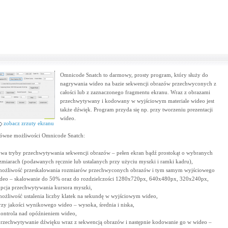
Omnicode Snatch to darmowy, prosty program, który służy do
nagrywania wideo na bazie sekwencji obrazów przechwyconych z
całości lub z zaznaczonego fragmentu ekranu. Wraz z obrazami
przechwytywany i kodowany w wyjściowym materiale wideo jest
także dźwięk. Program przyda się np. przy tworzeniu prezentacji
wideo.
zobacz zrzuty ekranu
ówne możliwości Omnicode Snatch:
dwa tryby przechwytywania sekwencji obrazów – pełen ekran bądź prostokąt o wybranych
zmiarach (podawanych ręcznie lub ustalanych przy użyciu myszki i ramki kadru),
możliwość przeskalowania rozmiarów przechwyconych obrazów i tym samym wyjściowego
deo – skalowanie do 50% oraz do rozdzielczości 1280x720px, 640x480px, 320x240px,
opcja przechwytywania kursora myszki,
możliwość ustalenia liczby klatek na sekundę w wyjściowym wideo,
trzy jakości wynikowego wideo – wysoka, średnia i niska,
kontrola nad opóźnieniem wideo,
przechwytywanie dźwięku wraz z sekwencją obrazów i następnie kodowanie go w wideo –