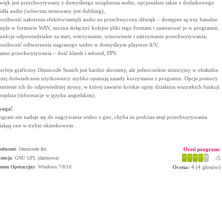
więk jest przechwytywany z domyślnego urządzenia audio, opcjonalnie także z dodatkowego
ódła audio (wówczas stosowany jest dubbing),
możliwość nałożenia efektów/sampli audio na przechwycony dźwięk – dostępne są trzy banalne
mple w formacie WAV, można dołączyć kolejne pliki tego formatu i zastosować je w programie,
funkcje odpowiedzialne za start, wstrzymanie, wznowienie i zatrzymanie przechwytywania,
możliwość odtworzenia nagranego wideo w domyślnym playerze A/V,
status przechwytywania – ilość klatek i sekund, FPS.
terfejs graficzny Omnicode Snatch jest bardzo skromny, ale jednocześnie intuicyjny w obsłudze.
iej doświadczeni użytkownicy szybko opanują zasady korzystania z programu. Opcja pomocy
zeniesie ich do odpowiedniej strony, w której zawarto krótkie opisy działania wszystkich funkcji
rzędzia (informacje w języku angielskim).
waga!
ogram nie nadaje się do nagrywania wideo z gier, chyba że podczas sesji przechwytywania
iałają one w trybie okienkowym.
oducent
:
Omnicode Inc.
Oceń program:
cencja
: GNU GPL (darmowa)
-
/5
stem Operacyjny
:
Windows 7/8/10
Ocena:
4
(
4
głosów)