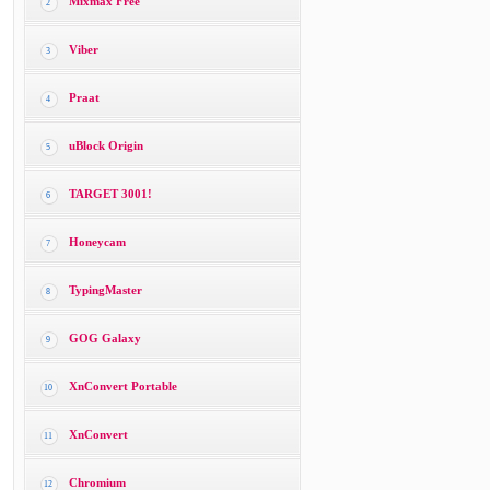
Mixmax Free
2
Viber
3
Praat
4
uBlock Origin
5
TARGET 3001!
6
Honeycam
7
TypingMaster
8
GOG Galaxy
9
XnConvert Portable
10
XnConvert
11
Chromium
12