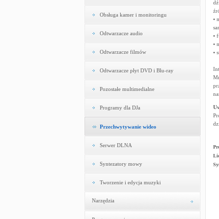
dź
źr
Obsługa kamer i monitoringu
• 
sa
Odtwarzacze audio
• 
• 
Odtwarzacze filmów
• 
In
Odtwarzacze płyt DVD i Blu-ray
Mn
pr
Pozostałe multimedialne
na
U
Programy dla DJa
Pr
dz
Przechwytywanie wideo
Serwer DLNA
Pr
Li
Syntezatory mowy
Sy
Tworzenie i edycja muzyki
Narzędzia