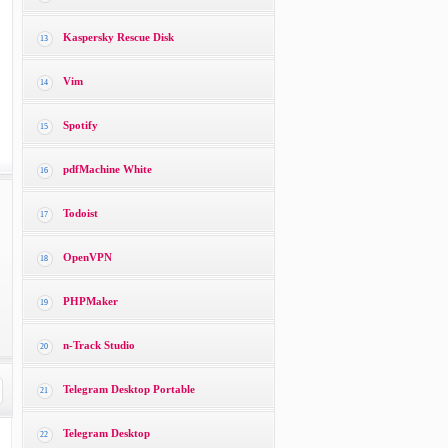
Kaspersky Rescue Disk
13
Vim
14
Spotify
15
pdfMachine White
16
Todoist
17
OpenVPN
18
PHPMaker
19
n-Track Studio
20
Telegram Desktop Portable
21
Telegram Desktop
22