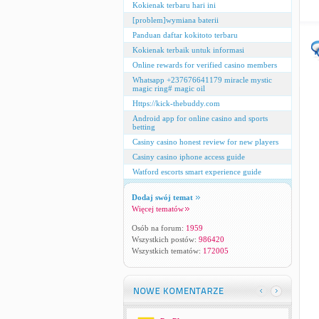
Kokienak terbaru hari ini
[problem]wymiana baterii
Panduan daftar kokitoto terbaru
Kokienak terbaik untuk informasi
Online rewards for verified casino members
Whatsapp +237676641179 miracle mystic
magic ring# magic oil
Https://kick-thebuddy.com
Android app for online casino and sports
betting
Casiny casino honest review for new players
Casiny casino iphone access guide
Watford escorts smart experience guide
Dodaj swój temat
Więcej tematów
Osób na forum:
1959
Wszystkich postów:
986420
Wszystkich tematów:
172005