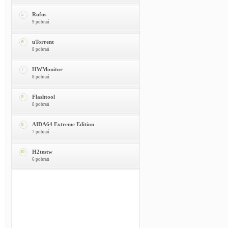
Rufus
5
9 pobrań
uTorrent
6
8 pobrań
HWMonitor
7
8 pobrań
Flashtool
8
8 pobrań
AIDA64 Extreme Edition
9
7 pobrań
H2testw
10
6 pobrań