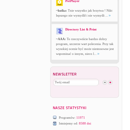
PotPlayer
~kuśka:
Tnie wszystko jak brzytwa ! Nikt
lepszego nie wymyślił i nie wymyśli ...
Directory List & Print
~AAA:
To rzeczywiście bardzo dobry
program, szczerze wart polecenia. Przy tak
wysokiej ocenie być może niestosowne jest
wspominać o innym, nieco l...
Programów:
11971
Istniejemy od:
8588 dni