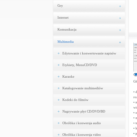
Gry
Internet
Komunikacja
Multimedia
Edytowanie i konwertowanie napisów
Etykiety, MenuCD/DVD
Karaoke
Gł
Katalogowanie multimediów
• 
ro
Kodeki do filmów
• 
wi
Nagrywanie płyt CD/DVD/BD
• 
• 
Obróbka i konwersja audio
• 
• 
• 
Obróbka i konwersja video