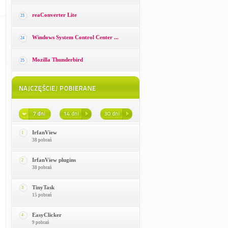
reaConverter Lite
23
Windows System Control Center ...
24
Mozilla Thunderbird
25
IrfanView
1
38 pobrań
IrfanView plugins
2
38 pobrań
TinyTask
3
15 pobrań
EasyClicker
4
9 pobrań