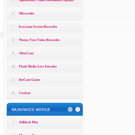
Apowersoft Video Download Capture
5
SRecorder
6
Icecream Screen Recorder
7
Weeny Free Video Recorder
8
AlterCam
9
Flash Media Live Encoder
10
liteCam Game
11
Coolcut
12
Adblock Plus
1