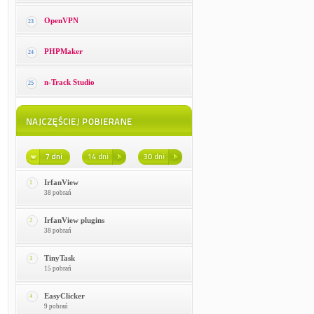
OpenVPN
23
PHPMaker
24
n-Track Studio
25
IrfanView
1
38 pobrań
IrfanView plugins
2
38 pobrań
TinyTask
3
15 pobrań
EasyClicker
4
9 pobrań