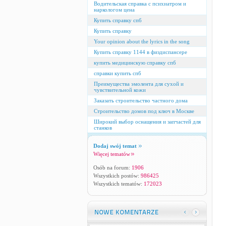
Водительская справка с психиатром и
наркологом цена
Купить справку спб
Купить справку
Your opinion about the lyrics in the song
Купить справку 1144 в физдиспансере
купить медицинскую справку спб
справки купить спб
Преимущества эмолента для сухой и
чувствительной кожи
Заказать строительство частного дома
Строительство домов под ключ в Москве
Широкий выбор оснащения и запчастей для
станков
Dodaj swój temat
Więcej tematów
Osób na forum:
1906
Wszystkich postów:
986425
Wszystkich tematów:
172023