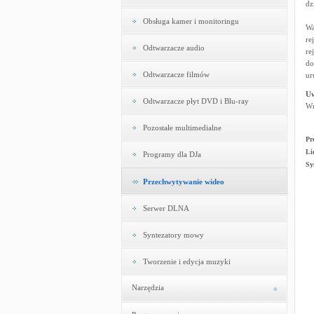
dz
Obsługa kamer i monitoringu
Wa
re
Odtwarzacze audio
re
do
Odtwarzacze filmów
ur
U
Odtwarzacze płyt DVD i Blu-ray
Wr
Pozostałe multimedialne
Pr
Li
Programy dla DJa
Sy
Przechwytywanie wideo
Serwer DLNA
Syntezatory mowy
Tworzenie i edycja muzyki
Narzędzia