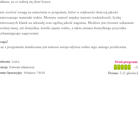
iałania, za co należą się duże brawa.
rto zwrócić uwagę na ustawienia w programie, które w większości dotyczą jakości
jestrowanego materiału wideo. Możemy ustawić między innymi rozdzielczość, liczbę
jestrowanych klatek na sekundę oraz ogólną jakość nagrania. Możliwe jest również wskazanie
wolnej innej, niż domyślna, ścieżki zapisu wideo, a także zmiana domyślnego przycisku
uchamiającego nagrywanie.
waga!
az z programem instalowana jest testowa wersja edytora wideo tego samego producenta.
oducent
:
LoiLo
Oceń program:
cencja
: Freeware (darmowa)
-
/5
stem Operacyjny
:
Windows 7/8/10
Ocena:
5
(
2
głosów)