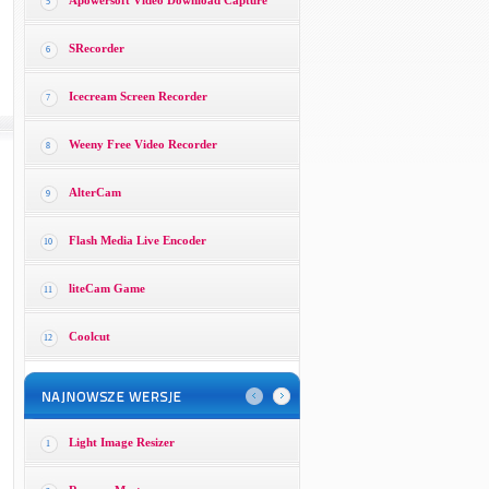
Apowersoft Video Download Capture
5
SRecorder
6
Icecream Screen Recorder
7
Weeny Free Video Recorder
8
AlterCam
9
Flash Media Live Encoder
10
liteCam Game
11
Coolcut
12
Light Image Resizer
1