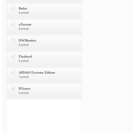
Rufus
5
9 pobrań
uTorrent
6
8 pobrań
HWMonitor
7
8 pobrań
Flashtool
8
8 pobrań
AIDA64 Extreme Edition
9
7 pobrań
H2testw
10
6 pobrań