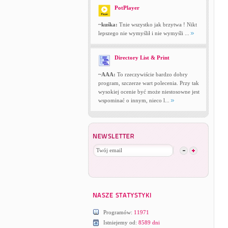
PotPlayer
~kuśka:
Tnie wszystko jak brzytwa ! Nikt
lepszego nie wymyślił i nie wymyśli ...
Directory List & Print
~AAA:
To rzeczywiście bardzo dobry
program, szczerze wart polecenia. Przy tak
wysokiej ocenie być może niestosowne jest
wspominać o innym, nieco l...
Programów:
11971
Istniejemy od:
8589 dni