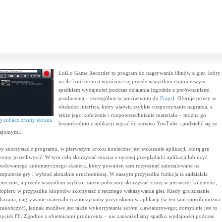
LoiLo Game Recorder to program do nagrywania filmów z gier, który
na tle konkurencji wyróżnia się przede wszystkim najmniejszym
spadkiem wydajności podczas działania (zgodnie z porównaniami
producenta – szczególnie w porównaniu do
Fraps
). Oferuje prosty w
obsłudze interfejs, który ułatwia szybkie rozpoczynanie nagrania, a
także jego kończenie i rozpowszechnianie materiału – można go
zobacz zrzuty ekranu
bezpośrednio z aplikacji wgrać do serwisu YouTube i podzielić się ze
ajomymi.
y skorzystać z programu, w pierwszym kroku konieczne jest wskazanie aplikacji, którą grę
cemy przechwycić. W tym celu skorzystać można z ręcznej przeglądarki aplikacji lub użyć
udowanego automatycznego skanera, który powinien sam rozpoznać zainstalowane na
mputerze gry i wybrać aktualnie uruchomioną. W naszym przypadku funkcja ta zadziałała
utecznie, a przede wszystkim szybko, zatem polecamy skorzystać z niej w pierwszej kolejności,
dopiero w przypadku kłopotów skorzystać z ręcznego wskazywania gier. Kiedy gra zostanie
kazana, nagrywanie materiału rozpoczynamy przyciskiem w aplikacji (w ten sam sposób można
 zakończyć), jednak możliwe jest także wykorzystanie skrótu klawiaturowego; domyślnie jest to
zycisk F6. Zgodnie z obietnicami producenta – nie zauważyliśmy spadku wydajności podczas