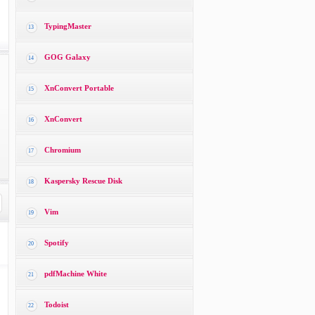
TypingMaster
13
GOG Galaxy
14
XnConvert Portable
15
XnConvert
16
Chromium
17
Kaspersky Rescue Disk
18
Vim
19
Spotify
20
pdfMachine White
21
Todoist
22