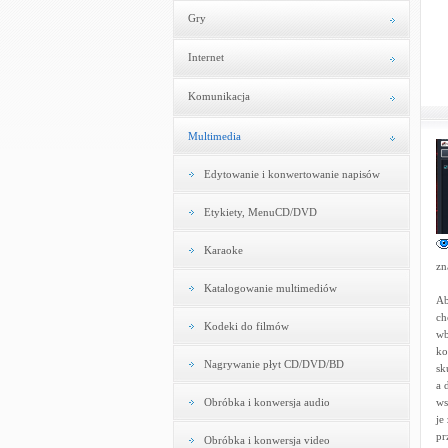
Gry
Internet
Komunikacja
Multimedia
Edytowanie i konwertowanie napisów
Etykiety, MenuCD/DVD
Karaoke
zn
Katalogowanie multimediów
Ab
ch
Kodeki do filmów
wb
ko
Nagrywanie płyt CD/DVD/BD
sk
a 
Obróbka i konwersja audio
ws
je
pr
Obróbka i konwersja video