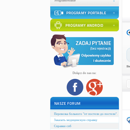
Programowanie
Il
Dołącz do nas na:
Перевозка больного "от постели до постели".
Заказать медицинскую справку
Справки спб