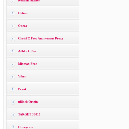
Rename Master
2
Helium
3
Opera
4
ChrisPC Free Anonymous Proxy
5
Adblock Plus
6
Mixmax Free
7
Viber
8
Praat
9
uBlock Origin
10
TARGET 3001!
11
Honeycam
12