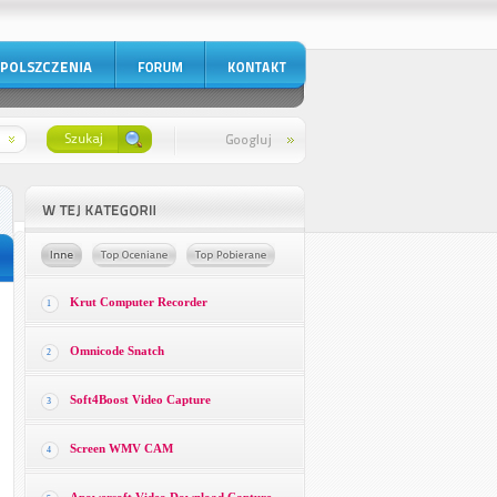
Krut Computer Recorder
1
Omnicode Snatch
2
Soft4Boost Video Capture
3
Screen WMV CAM
4