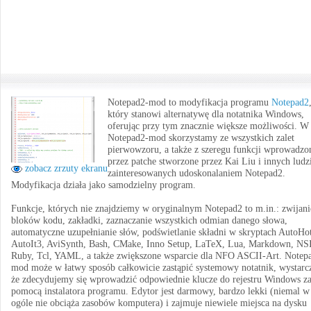
Notepad2-mod to modyfikacja programu
Notepad2
który stanowi alternatywę dla notatnika Windows,
oferując przy tym znacznie większe możliwości. W
Notepad2-mod skorzystamy ze wszystkich zalet
pierwowzoru, a także z szeregu funkcji wprowadzo
przez patche stworzone przez Kai Liu i innych ludz
zobacz zrzuty ekranu
zainteresowanych udoskonalaniem Notepad2.
Modyfikacja działa jako samodzielny program.
Funkcje, których nie znajdziemy w oryginalnym Notepad2 to m.in.: zwijani
bloków kodu, zakładki, zaznaczanie wszystkich odmian danego słowa,
automatyczne uzupełnianie słów, podświetlanie składni w skryptach AutoHo
AutoIt3, AviSynth, Bash, CMake, Inno Setup, LaTeX, Lua, Markdown, NS
Ruby, Tcl, YAML, a także zwiększone wsparcie dla NFO ASCII-Art. Notep
mod może w łatwy sposób całkowicie zastąpić systemowy notatnik, wystarc
że zdecydujemy się wprowadzić odpowiednie klucze do rejestru Windows z
pomocą instalatora programu. Edytor jest darmowy, bardzo lekki (niemal w
ogóle nie obciąża zasobów komputera) i zajmuje niewiele miejsca na dysku