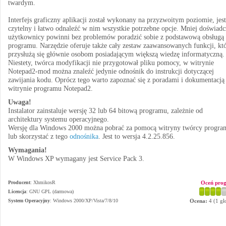
twardym.
Interfejs graficzny aplikacji został wykonany na przyzwoitym poziomie, jest
czytelny i łatwo odnaleźć w nim wszystkie potrzebne opcje. Mniej doświadc
użytkownicy powinni bez problemów poradzić sobie z podstawową obsługą
programu. Narzędzie oferuje także cały zestaw zaawansowanych funkcji, kt
przysłużą się głównie osobom posiadającym większą wiedzę informatyczną.
Niestety, twórca modyfikacji nie przygotował pliku pomocy, w witrynie
Notepad2-mod można znaleźć jedynie odnośnik do instrukcji dotyczącej
zawijania kodu. Oprócz tego warto zapoznać się z poradami i dokumentacją
witrynie programu Notepad2.
Uwaga!
Instalator zainstaluje wersję 32 lub 64 bitową programu, zależnie od
architektury systemu operacyjnego.
Wersję dla Windows 2000 można pobrać za pomocą witryny twórcy progra
lub skorzystać z tego
odnośnika
. Jest to wersja 4.2.25.856.
Wymagania!
W Windows XP wymagany jest Service Pack 3.
Producent
:
XhmikosR
Oceń pro
Licencja
: GNU GPL (darmowa)
System Operacyjny
:
Windows 2000/XP/Vista/7/8/10
Ocena:
4
(
1
gł