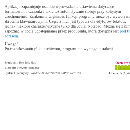
Aplikacja zapamiętuje ostatnie wprowadzone ustawienia dotyczące
formatowania czcionki i takie też automatycznie stosuje przy kolejnym
uruchomieniu. Znakomita większość funkcji programu może być wywoływ
skrótami klawiaturowymi. Część z nich jest typowa dla edytorów tekstów,
jednak niektóre charakterystyczne tylko dla Jovial Notepad. Można się z ni
zapoznać w nocie udostępnianej przez producenta, która dostępna jest
pod t
adresem
.
Uwaga!
Po rozpakowaniu pliku archiwum, program nie wymaga instalacji.
Producent
:
Hoe Teck Hwa
Oceń pro
Licencja
: Freeware (darmowa)
System Operacyjny
:
Windows 98/Me/NT/2000/XP/Vista/7/8/10
Ocena:
5
(
1
gł