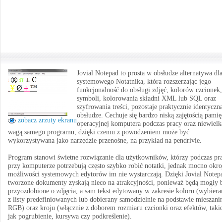
Jovial Notepad to prosta w obsłudze alternatywa dl
systemowego Notatnika, która rozszerzając jego
funkcjonalność do obsługi zdjęć, kolorów czcionek,
symboli, kolorowania składni XML lub SQL oraz
szyfrowania treści, pozostaje praktycznie identyczn
obsłudze. Cechuje się bardzo niską zajętością pamię
zobacz zrzuty ekranu
operacyjnej komputera podczas pracy oraz niewielk
wagą samego programu, dzięki czemu z powodzeniem może być
wykorzystywana jako narzędzie przenośne, na przykład na pendrivie.
Program stanowi świetne rozwiązanie dla użytkowników, którzy podczas pr
przy komputerze potrzebują często szybko robić notatki, jednak mocno okr
możliwości systemowych edytorów im nie wystarczają. Dzięki Jovial Notep
tworzone dokumenty zyskają nieco na atrakcyjności, ponieważ będą mogły 
przyozdobione o zdjęcia, a sam tekst edytowany w zakresie koloru (wybier
z listy predefiniowanych lub dobierany samodzielnie na podstawie mieszani
RGB) oraz kroju (włącznie z doborem rozmiaru czcionki oraz efektów, taki
jak pogrubienie, kursywa czy podkreślenie).