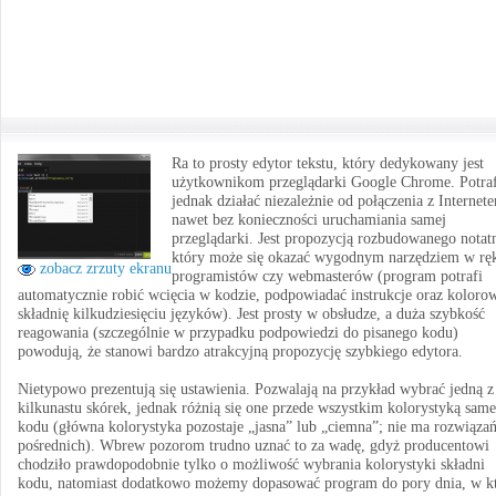
Ra to prosty edytor tekstu, który dedykowany jest
użytkownikom przeglądarki Google Chrome. Potraf
jednak działać niezależnie od połączenia z Internet
nawet bez konieczności uruchamiania samej
przeglądarki. Jest propozycją rozbudowanego notat
który może się okazać wygodnym narzędziem w rę
zobacz zrzuty ekranu
programistów czy webmasterów (program potrafi
automatycznie robić wcięcia w kodzie, podpowiadać instrukcje oraz koloro
składnię kilkudziesięciu języków). Jest prosty w obsłudze, a duża szybkość
reagowania (szczególnie w przypadku podpowiedzi do pisanego kodu)
powodują, że stanowi bardzo atrakcyjną propozycję szybkiego edytora.
Nietypowo prezentują się ustawienia. Pozwalają na przykład wybrać jedną z
kilkunastu skórek, jednak różnią się one przede wszystkim kolorystyką sam
kodu (główna kolorystyka pozostaje „jasna” lub „ciemna”; nie ma rozwiąza
pośrednich). Wbrew pozorom trudno uznać to za wadę, gdyż producentowi
chodziło prawdopodobnie tylko o możliwość wybrania kolorystyki składni
kodu, natomiast dodatkowo możemy dopasować program do pory dnia, w kt