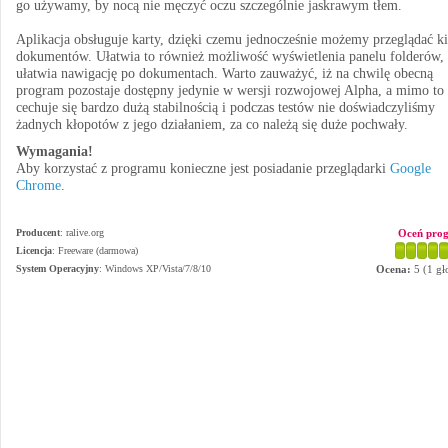
go używamy, by nocą nie męczyć oczu szczególnie jaskrawym tłem.
Aplikacja obsługuje karty, dzięki czemu jednocześnie możemy przeglądać ki
dokumentów. Ułatwia to również możliwość wyświetlenia panelu folderów,
ułatwia nawigację po dokumentach. Warto zauważyć, iż na chwilę obecną
program pozostaje dostępny jedynie w wersji rozwojowej Alpha, a mimo to
cechuje się bardzo dużą stabilnością i podczas testów nie doświadczyliśmy
żadnych kłopotów z jego działaniem, za co należą się duże pochwały.
Wymagania!
Aby korzystać z programu konieczne jest posiadanie przeglądarki
Google
Chrome
.
Producent
:
ralive.org
Oceń pro
Licencja
: Freeware (darmowa)
System Operacyjny
:
Windows XP/Vista/7/8/10
Ocena:
5
(
1
gł