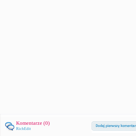
Komentarze (
0
)
RichEdit