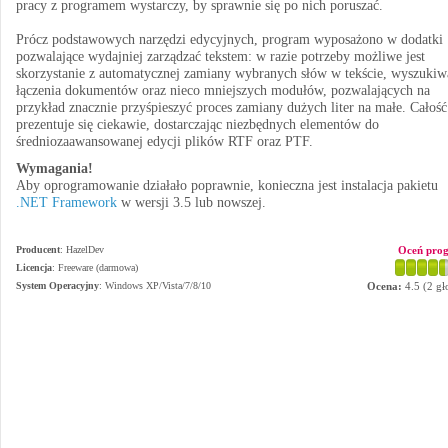
pracy z programem wystarczy, by sprawnie się po nich poruszać.
Prócz podstawowych narzędzi edycyjnych, program wyposażono w dodatki
pozwalające wydajniej zarządzać tekstem: w razie potrzeby możliwe jest
skorzystanie z automatycznej zamiany wybranych słów w tekście, wyszukiw
łączenia dokumentów oraz nieco mniejszych modułów, pozwalających na
przykład znacznie przyśpieszyć proces zamiany dużych liter na małe. Całość
prezentuje się ciekawie, dostarczając niezbędnych elementów do
średniozaawansowanej edycji plików RTF oraz PTF.
Wymagania!
Aby oprogramowanie działało poprawnie, konieczna jest instalacja pakietu
.NET Framework
w wersji 3.5 lub nowszej.
Producent
:
HazelDev
Oceń pro
Licencja
: Freeware (darmowa)
System Operacyjny
:
Windows XP/Vista/7/8/10
Ocena:
4.5
(
2
gł