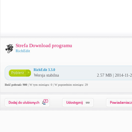
Strefa Download programu
RichEdit
RichEdit 3.3.0
Wersja stabilna
2.57 MB | 2014-11-
Ilość pobrań: 900
| W tym miesiącu: 0 | W poprzednim miesiącu: 29
0