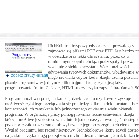
RichEdit to nietypowy edytor tekstu pozwalający
zajmować się plikami RTF oraz PTF. Jest bardzo pr
w obsłudze oraz lekki dla systemu, przez co w
minimalnym stopniu obciąża podzespoły i pozwala
wydajnie z siebie korzystać. Prócz możliwości
edytowania typowych dokumentów, wbudowanie w
zobacz zrzuty ekranu
niego niewielki edytor kodu, dzięki czemu pozwala
pisanie programów w jednym z kilku najpopularniejszych języków
programowania (m.in. C, Javie, HTML-u czy języku zapytań baz danych S
Program umożliwia pracę na kartach, dzięki czemu użytkownik zyskuje
możliwość szybkiego przełączania się pomiędzy kilkoma dokumentami, bez
konieczności ich zamykania lub jednoczesnego otwierania wielu okienek
programu. W organizacji pracy pomogą również liczne ustawienia, dzięki
którym możliwe jest dostosowanie interfejsu do naszych wymagań: dostępne
przede wszystkim włączanie lub wyłączanie jego poszczególnych elementów
Wygląd programu jest raczej nietypowy. Jednokolorowe ikony edycji dostęp
na pasku narzędzi mogą początkowo mylić i dezorientować, jednak kilka ch