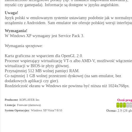
myszki czy gamepada). Informacje są dostępne w języku angielskim.
Uwaga!
Język polski w emulowanym systemie ustawiamy podobnie jak w normaln
urządzeniu z Androidem. Sam emulator nie oferuje polskiej wersji interfejsu
Wymagania!
W Windows XP wymagany jest Service Pack 3.
Wymagania sprzętowe:
Karta graficzna ze wsparciem dla OpenGL 2.0.
Procesor wspierający wirtualizację VT-x albo AMD-V, możliwość włączenie 
wirtualizacji w BIOS-ie płyty głównej.
Przynajmniej 512 MB wolnej pamięci RAM.
Co najmniej 1 GB wolnej przestrzeni dyskowej (na sam emulator, bez
dodatkowych aplikacji czy gier).
Rozdzielczość ekranu w Windows nie powinna być niższa niż 1024x768px.
Producent
:
KOPLAYER Inc.
Oceń pro
Licencja
: Freeware (darmowa)
System Operacyjny
:
Windows XP/Vista/7/8/10
Ocena:
2.9
(
26
gł