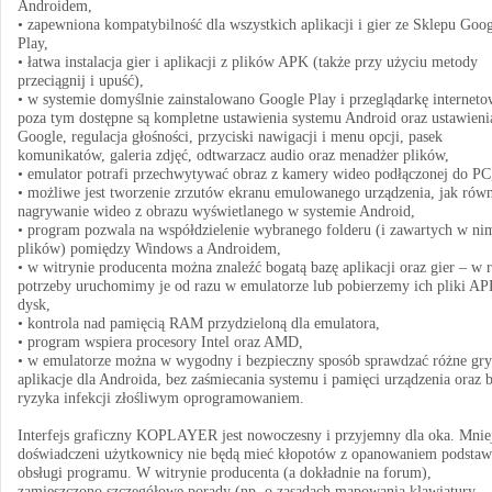
Androidem,
• zapewniona kompatybilność dla wszystkich aplikacji i gier ze Sklepu Goo
Play,
• łatwa instalacja gier i aplikacji z plików APK (także przy użyciu metody
przeciągnij i upuść),
• w systemie domyślnie zainstalowano Google Play i przeglądarkę interneto
poza tym dostępne są kompletne ustawienia systemu Android oraz ustawieni
Google, regulacja głośności, przyciski nawigacji i menu opcji, pasek
komunikatów, galeria zdjęć, odtwarzacz audio oraz menadżer plików,
• emulator potrafi przechwytywać obraz z kamery wideo podłączonej do PC
• możliwe jest tworzenie zrzutów ekranu emulowanego urządzenia, jak równ
nagrywanie wideo z obrazu wyświetlanego w systemie Android,
• program pozwala na współdzielenie wybranego folderu (i zawartych w ni
plików) pomiędzy Windows a Androidem,
• w witrynie producenta można znaleźć bogatą bazę aplikacji oraz gier – w r
potrzeby uruchomimy je od razu w emulatorze lub pobierzemy ich pliki AP
dysk,
• kontrola nad pamięcią RAM przydzieloną dla emulatora,
• program wspiera procesory Intel oraz AMD,
• w emulatorze można w wygodny i bezpieczny sposób sprawdzać różne gry
aplikacje dla Androida, bez zaśmiecania systemu i pamięci urządzenia oraz 
ryzyka infekcji złośliwym oprogramowaniem.
Interfejs graficzny KOPLAYER jest nowoczesny i przyjemny dla oka. Mnie
doświadczeni użytkownicy nie będą mieć kłopotów z opanowaniem podstaw
obsługi programu. W witrynie producenta (a dokładnie na forum),
zamieszczono szczegółowe porady (np. o zasadach mapowania klawiatury,