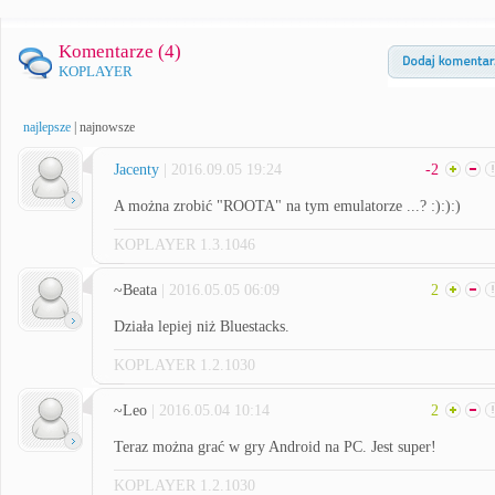
Komentarze (
4
)
KOPLAYER
najlepsze
|
najnowsze
Jacenty
| 2016.09.05 19:24
-2
A można zrobić "ROOTA" na tym emulatorze ...? :):):)
KOPLAYER 1.3.1046
~Beata
| 2016.05.05 06:09
2
Działa lepiej niż Bluestacks.
KOPLAYER 1.2.1030
~Leo
| 2016.05.04 10:14
2
Teraz można grać w gry Android na PC. Jest super!
KOPLAYER 1.2.1030