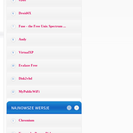
vDos
5
Droid4X
6
Fuse - the Free Unix Spectrum ...
7
Andy
8
VirtualXP
9
Evalaze Free
10
Disk2vhd
11
MyPublicWiFi
12
Chromium
1