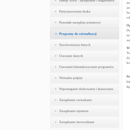
Pamięć RAM - zarządzanie i diagnostyka
in
an
Partycjonowanie dysku
In
od
Pozostałe narzędzia systemowe
Og
Do
Programy do wirtualizacji
sy
na
Synchronizacja danych
W
Yo
Usuwanie danych
dz
ko
Usuwanie/odinstalowywanie programów
Pr
Wirtualne pulpity
Li
Sy
Wspomaganie drukowania i skanowania
Zarządzanie czcionkami
Zarządzanie rejestrem
Zarządzanie sterownikami