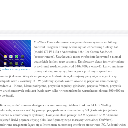
YouWave Free – darmowa wersja emulatora systemu mobilnego
Android. Program oferuje wirtualny tablet Samsung Galaxy Tab
(model GT-P3113) z Androidem 4.0.4 Ice Cream Sandwich
(zrootowanym). Użytkownik może swobodnie korzystać z niemal
wszystkich funkcji tego systemu. Emulowany ekran jest wyświetlany
w wybranej rozdzielczości (od 640x480px wzwyż). Łatwo możemy
zobacz zrzuty ekranu
przełączać się pomiędzy pionowym a poziomym sposobem
ezentacji ekranu. Wszystkie operacje w Androidzie wykonujemy przy użyciu myszki czy
uchpada oraz klawiatury PC. W podobny sposób kontrolowane są przyciski emulowanego
ządzenia – Home, Menu podręczne, przyciski regulacji głośności, przycisk Wstecz, przycisk
sty uruchomionych aplikacji (widoczny tylko w rozdzielczości wirtualnego ekranu 800x600px
b wyższej).
łkowita pamięć masowa dostępna dla emulowanego tabletu to około 64 GB. Według
oducenta, większa część tej pamięci przypada na wirtualną kartę SD (karta nie jest jednak
doczna w emulowanym systemie). Domyślna ilość pamięci RAM wynosi 512 MB (można
iększyć RAM poprzez edycję pliku konfiguracyjnego maszyny wirtualnej YouWave).
ulowane urządzenie łączy się z Internetem za pomocą interfejsu sieciowego PC. Android widzi