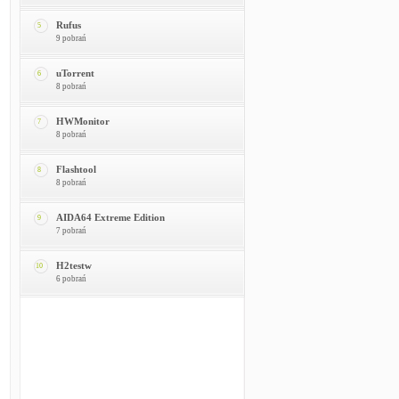
Rufus
5
9 pobrań
uTorrent
6
8 pobrań
HWMonitor
7
8 pobrań
Flashtool
8
8 pobrań
AIDA64 Extreme Edition
9
7 pobrań
H2testw
10
6 pobrań