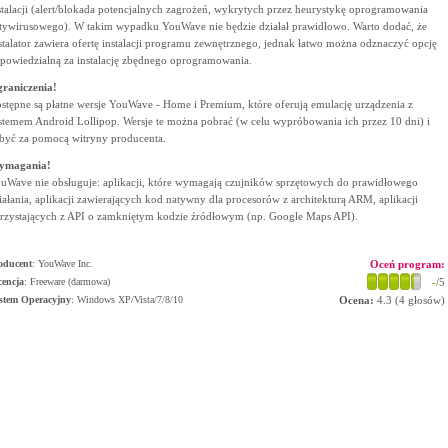
stalacji (alert/blokada potencjalnych zagrożeń, wykrytych przez heurystykę oprogramowania
tywirusowego). W takim wypadku YouWave nie będzie działał prawidłowo. Warto dodać, że
stalator zawiera ofertę instalacji programu zewnętrznego, jednak łatwo można odznaczyć opcję
powiedzialną za instalację zbędnego oprogramowania.
raniczenia!
stępne są płatne wersje YouWave - Home i Premium, które oferują emulację urządzenia z
stemem Android Lollipop. Wersje te można pobrać (w celu wypróbowania ich przez 10 dni) i
być za pomocą witryny producenta.
ymagania!
uWave nie obsługuje: aplikacji, które wymagają czujników sprzętowych do prawidłowego
iałania, aplikacji zawierających kod natywny dla procesorów z architekturą ARM, aplikacji
rzystających z API o zamkniętym kodzie źródłowym (np. Google Maps API).
oducent
:
YouWave Inc.
Oceń program:
cencja
: Freeware (darmowa)
-
/5
stem Operacyjny
:
Windows XP/Vista/7/8/10
Ocena:
4.3
(
4
głosów)