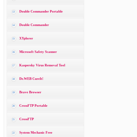
Double Commander Portable
13
Double Commander
14
XYplorer
15
Microsoft Safety Scanner
16
Kaspersky Virus Removal Tool
17
Dr.WEB CureIt!
18
Brave Browser
19
CrossFTP Portable
20
CrossFTP
21
System Mechanic Free
22