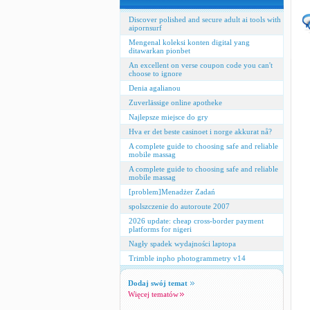
Discover polished and secure adult ai tools with
aipornsurf
Mengenal koleksi konten digital yang
ditawarkan pionbet
An excellent on verse coupon code you can't
choose to ignore
Denia agalianou
Zuverlässige online apotheke
Najlepsze miejsce do gry
Hva er det beste casinoet i norge akkurat nå?
A complete guide to choosing safe and reliable
mobile massag
A complete guide to choosing safe and reliable
mobile massag
[problem]Menadżer Zadań
spolszczenie do autoroute 2007
2026 update: cheap cross‑border payment
platforms for nigeri
Nagły spadek wydajności laptopa
Trimble inpho photogrammetry v14
Dodaj swój temat
Więcej tematów