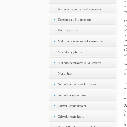
w 
wi
Info o sprzęcie i oprogramowaniu
te
Kompresja i dekompresja
Yo
wi
Kopia zapasowa
wó
za
po
Makro automatyzacja i sterowanie
ko
z 
Menedżery plików
sp
fu
Menedżery procesów i autostartu
do
pr
Menu Start
de
In
Narzędzia dyskowe i plikowe
em
uż
Narzędzia systemowe
an
U
Odzyskiwanie danych
Ję
An
Odzyskiwanie haseł
Ni