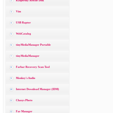
Kaspersky Rescue Disk
2
Vim
3
USB Raptor
4
WebCatalog
5
tinyMediaManager Portable
6
tinyMediaManager
7
Farbar Recovery Scan Tool
8
Monkey′s Audio
9
Internet Download Manager (IDM)
10
Chasys Photo
11
Far Manager
12