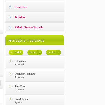
Exportizer
23
ToDoList
24
XMedia Recode Portable
25
IrfanView
1
38 pobrań
IrfanView plugins
2
38 pobrań
TinyTask
3
15 pobrań
EasyClicker
4
9 pobrań