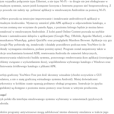
tym wypadku połączenie typu Ethernet, a nie typu Wi-Fi – to drugie nie jest obsługiwane w
rtualnym systemie, nawet jeżeli komputer korzysta z Internetu poprzez sieć bezprzewodową. Z
go powodu nie należy np. pobierać aplikacji w emulowanym Androidzie za pomocą Wi-Fi.
uWave pozwala na intuicyjne importowanie i instalowanie androidowych aplikacji w
rtualnym środowisku. Wystarczy umieścić pliki APK aplikacji w odpowiednim katalogu, a
wczas zostaną one wczytane do panelu Apps, z poziomu którego będzie je można łatwo
instalować w emulowanym Androidzie. Z kolei panel Online Content pozwala na szybkie
branie i zainstalowanie sklepów z aplikacjami (Google Play, 1Mobile, Appoke Market), a także
munikatora WhatsApp, galerii QuickPic oraz przeglądarki Maxthon Browser. Aplikacje czy gry
Google Play pobierały się, instalowały i działały prawidłowo podczas testu YouWave (o ile
ełniały wymagania emulatora, podane poniżej opisu). Program został zaopatrzony także w
nkcje uruchamiania komend ADB, resetowania Androida do ustawień fabrycznych,
stosowywania właściwości buildu systemu, ponownego renderowania ikon aplikacji (rozwiązuje
oblemy związane z wyświetlaniem ikon), współdzielenia wybranego katalogu z Windows oraz
finiowania źródłowego katalogu z plikami APK.
terfejs graficzny YouWave Free jest dość skromny wizualnie (chodzi oczywiście o GUI
ulatora, a nie o szatę graficzną wirtualnego systemu Android). Mniej doświadczeni
ytkownicy w krótkim czasie opanują podstawy obsługi programu. Instrukcje (w języku
gielskim) są dostępne z poziomu menu pomocy oraz forum w witrynie producenta.
waga!
zyk polski dla interfejsu emulowanego systemu wybieramy w ustawieniach językowych
droida.
ektóre programy antywirusowe mogą zablokować istotne elementy emulatora w trakcie jego