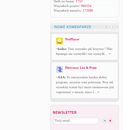
Osób na forum:
1753
Wszystkich postów:
986554
Wszystkich tematów:
172086
PotPlayer
~kuśka:
Tnie wszystko jak brzytwa ! Nikt
lepszego nie wymyślił i nie wymyśli ...
Directory List & Print
~AAA:
To rzeczywiście bardzo dobry
program, szczerze wart polecenia. Przy tak
wysokiej ocenie być może niestosowne jest
wspominać o innym, nieco l...