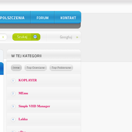
KOPLAYER
1
MEmu
2
Simple VHD Manager
3
Lakka
4