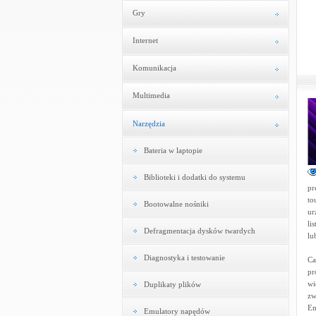
Gry
Internet
Komunikacja
Multimedia
Narzędzia
Bateria w laptopie
Biblioteki i dodatki do systemu
pr
to
Bootowalne nośniki
ur
li
Defragmentacja dysków twardych
lu
Diagnostyka i testowanie
Ca
pr
wi
Duplikaty plików
zw
Em
Emulatory napędów