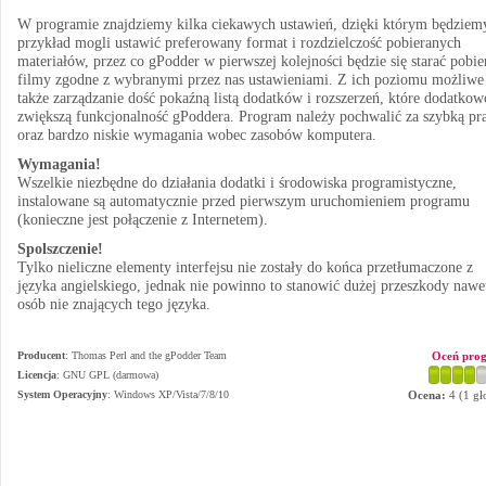
W programie znajdziemy kilka ciekawych ustawień, dzięki którym będziem
przykład mogli ustawić preferowany format i rozdzielczość pobieranych
materiałów, przez co gPodder w pierwszej kolejności będzie się starać pobie
filmy zgodne z wybranymi przez nas ustawieniami. Z ich poziomu możliwe 
także zarządzanie dość pokaźną listą dodatków i rozszerzeń, które dodatkow
zwiększą funkcjonalność gPoddera. Program należy pochwalić za szybką pr
oraz bardzo niskie wymagania wobec zasobów komputera.
Wymagania!
Wszelkie niezbędne do działania dodatki i środowiska programistyczne,
instalowane są automatycznie przed pierwszym uruchomieniem programu
(konieczne jest połączenie z Internetem).
Spolszczenie!
Tylko nieliczne elementy interfejsu nie zostały do końca przetłumaczone z
języka angielskiego, jednak nie powinno to stanowić dużej przeszkody nawe
osób nie znających tego języka.
Producent
:
Thomas Perl and the gPodder Team
Oceń pro
Licencja
: GNU GPL (darmowa)
System Operacyjny
:
Windows XP/Vista/7/8/10
Ocena:
4
(
1
gł