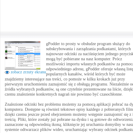
gPodder to prosty w obsłudze program służący do
subskrybowania i zarządzania podkastami, których
najnowsze odcinki za naciśnięciem jednego przycis
mogą być pobierane na nasz komputer. Prócz
możliwości importu własnych podkastów za pomoc
odpowiedniego adresu, gPodder oferuje własną list
zobacz zrzuty ekranu
popularnych kanałów, wśród których być może
znajdziemy interesujące nas treści, co pomoże w kilku krokach już przy
pierwszym uruchomieniu zaznajomić się z obsługą programu. Niezależnie o
źródła wybranych podkastów, są one czytelnie prezentowane na liście, dzięk
czemu znalezienie konkretnych nagrań nie powinno być czasochłonne.
Znalezione odcinki bez problemu możemy za pomocą aplikacji pobrać na d
komputera. Dostępne są również tekstowe opisy każdego z pobieranych fil
dzięki czemu jeszcze przed obejrzeniem możemy wstępnie zaznajomić się z 
treścią. Pliki, które zostały już pobrane na dysku i są gotowe do odtworzeni
zaznaczone są odpowiednią ikoną; kliknięcie jej uruchamia domyślny w na
systemie odtwarzacz plików wideo, uruchamiając wybrany odcinek podkastu