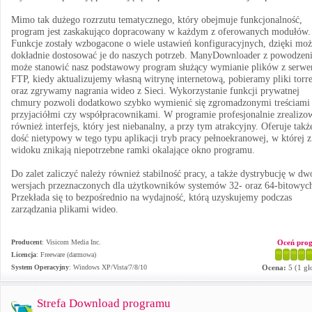
Mimo tak dużego rozrzutu tematycznego, który obejmuje funkcjonalność,
program jest zaskakująco dopracowany w każdym z oferowanych modułów.
Funkcje zostały wzbogacone o wiele ustawień konfiguracyjnych, dzięki mo
dokładnie dostosować je do naszych potrzeb. ManyDownloader z powodzen
może stanowić nasz podstawowy program służący wymianie plików z serw
FTP, kiedy aktualizujemy własną witrynę internetową, pobieramy pliki torr
oraz zgrywamy nagrania wideo z Sieci. Wykorzystanie funkcji prywatnej
chmury pozwoli dodatkowo szybko wymienić się zgromadzonymi treściami
przyjaciółmi czy współpracownikami. W programie profesjonalnie zrealizo
również interfejs, który jest niebanalny, a przy tym atrakcyjny. Oferuje takż
dość nietypowy w tego typu aplikacji tryb pracy pełnoekranowej, w której z
widoku znikają niepotrzebne ramki okalające okno programu.
Do zalet zaliczyć należy również stabilność pracy, a także dystrybucję w dw
wersjach przeznaczonych dla użytkowników systemów 32- oraz 64-bitowyc
Przekłada się to bezpośrednio na wydajność, którą uzyskujemy podczas
zarządzania plikami wideo.
Producent
:
Visicom Media Inc.
Oceń pro
Licencja
: Freeware (darmowa)
System Operacyjny
:
Windows XP/Vista/7/8/10
Ocena:
5
(
1
gł
Strefa Download programu