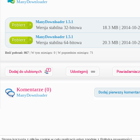
ManyDownloader
ManyDownloader 1.5.1
Wersja stabilna 32-bitowa
18.3 MB | 2014-10-
ManyDownloader 1.5.1
Wersja stabilna 64-bitowa
20.3 MB | 2014-10-
Ilość pobrań: 867
| W tym miesiącu: 0 | W poprzednim miesiącu: 71
0
Komentarze (
0
)
ManyDownloader
Strona korzysta z plików cookie w celu realizacji usług zgodnie z
Polityką prywatności
.