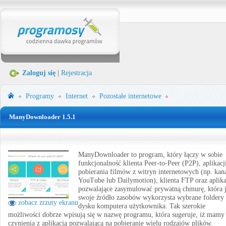
Zaloguj się
|
Rejestracja
Programy
Internet
Pozostałe internetowe
ManyDownloader 1.5.1
ManyDownloader to program, który łączy w sobie
funkcjonalność klienta Peer-to-Peer (P2P), aplikacj
pobierania filmów z witryn internetowych (np. kan
YouTube lub Dailymotion), klienta FTP oraz aplika
pozwalające zasymulować prywatną chmurę, która 
swoje źródło zasobów wykorzysta wybrane foldery
zobacz zrzuty ekranu
dysku komputera użytkownika. Tak szerokie
możliwości dobrze wpisują się w nazwę programu, która sugeruje, iż mamy
czynienia z aplikacją pozwalającą na pobieranie wielu rodzajów plików.