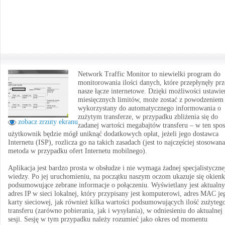
Network Traffic Monitor to niewielki program do
monitorowania ilości danych, które przepłynęły prz
nasze łącze internetowe. Dzięki możliwości ustawie
miesięcznych limitów, może zostać z powodzeniem
wykorzystany do automatycznego informowania o
zużytym transferze, w przypadku zbliżenia się do
zobacz zrzuty ekranu
zadanej wartości megabajtów transferu – w ten spo
użytkownik będzie mógł uniknąć dodatkowych opłat, jeżeli jego dostawca
Internetu (ISP), rozlicza go na takich zasadach (jest to najczęściej stosowana
metoda w przypadku ofert Internetu mobilnego).
Aplikacja jest bardzo prosta w obsłudze i nie wymaga żadnej specjalistyczne
wiedzy. Po jej uruchomieniu, na początku naszym oczom ukazuje się okien
podsumowujące zebrane informacje o połączeniu. Wyświetlany jest aktualny
adres IP w sieci lokalnej, który przypisany jest komputerowi, adres MAC je
karty sieciowej, jak również kilka wartości podsumowujących ilość zużyteg
transferu (zarówno pobierania, jak i wysyłania), w odniesieniu do aktualnej
sesji. Sesję w tym przypadku należy rozumieć jako okres od momentu