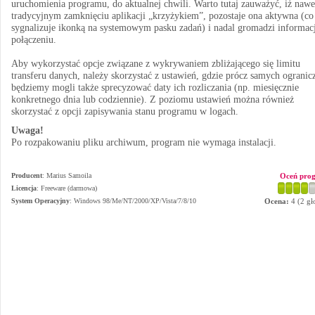
uruchomienia programu, do aktualnej chwili. Warto tutaj zauważyć, iż nawe
tradycyjnym zamknięciu aplikacji „krzyżykiem”, pozostaje ona aktywna (co
sygnalizuje ikonką na systemowym pasku zadań) i nadal gromadzi informac
połączeniu.
Aby wykorzystać opcje związane z wykrywaniem zbliżającego się limitu
transferu danych, należy skorzystać z ustawień, gdzie prócz samych ogranic
będziemy mogli także sprecyzować daty ich rozliczania (np. miesięcznie
konkretnego dnia lub codziennie). Z poziomu ustawień można również
skorzystać z opcji zapisywania stanu programu w logach.
Uwaga!
Po rozpakowaniu pliku archiwum, program nie wymaga instalacji.
Producent
:
Marius Samoila
Oceń pro
Licencja
: Freeware (darmowa)
System Operacyjny
:
Windows 98/Me/NT/2000/XP/Vista/7/8/10
Ocena:
4
(
2
gł